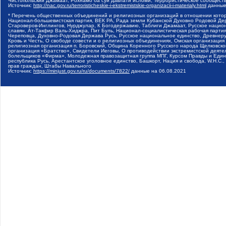
Чистопольский Джамаат, Рохнамо ба суи давлати исломи, Террористическое сообщест
Источник:
http://nac.gov.ru/terroristicheskie-i-ekstremistskie-organizacii-i-materialy.html
данные
* Перечень общественных объединений и религиозных организаций в отношении котор
Национал-большевистская партия, ВЕК РА, Рада земли Кубанской Духовно Родовой Де
Староверов-Инглингов, Нурджулар, К Богодержавию, Таблиги Джамаат, Русское наци
славян, Ат-Такфир Валь-Хиджра, Пит Буль, Национал-социалистическая рабочая парт
Череповца, Духовно-Родовая Держава Русь, Русское национальное единство, Древнер
Кровь и Честь, О свободе совести и о религиозных объединениях, Омская организаци
религиозная организация п. Боровский, Община Коренного Русского народа Щелковског
организация «Братство», Свидетели Иеговы, О противодействии экстремистской деяте
болельщиков «Фирма», Молодежная правозащитная группа МПГ, Курсом Правды и Единен
республика Русь, Арестантское уголовное единство, Башкорт, Нация и свобода, W.H.С
прав граждан, Штабы Навального
Источник:
https://minjust.gov.ru/ru/documents/7822/
данные на
06.08.2021