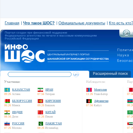
Главная
Что такое ШОС?
Официальные документы
Кто есть кто
Портал создан при финансовой поддержке
Федерального агентства по печати и массовым коммуникациям
Российской Федерации
Расширенный поиск
Участники:
Наблюдатели:
Пар
КАЗАХСТАН
ИРАН
Монголия
09:26
Астана
07:56
Тегеран
11:26
Улан-Батор
07:5
БЕЛОРУССИЯ
КИРГИЗИЯ
Афганистан
06:26
Минск
09:26
Бишкек
07:56
Кабул
08:2
ИНДИЯ
КИТАЙ
08:56
Дели
11:26
Пекин
07:2
РОССИЯ
ПАКИСТАН
07:26
Москва
08:26
Исламабад
07:2