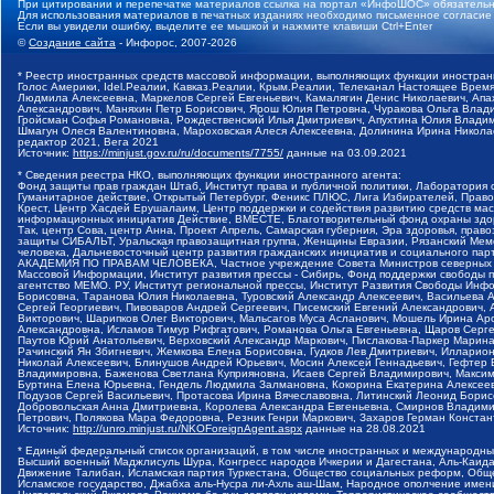
При цитировании и перепечатке материалов ссылка на портал «ИнфоШОС» обязательн
Для использования материалов в печатных изданиях необходимо письменное согласие
Если вы увидели ошибку, выделите ее мышкой и нажмите клавиши Ctrl+Enter
©
Создание сайта
- Инфорос, 2007-2026
* Реестр иностранных средств массовой информации, выполняющих функции иностранн
Голос Америки, Idel.Реалии, Кавказ.Реалии, Крым.Реалии, Телеканал Настоящее Время
Людмила Алексеевна, Маркелов Сергей Евгеньевич, Камалягин Денис Николаевич, Апах
Александрович, Маняхин Петр Борисович, Ярош Юлия Петровна, Чуракова Ольга Влади
Гройсман Софья Романовна, Рождественский Илья Дмитриевич, Апухтина Юлия Владимир
Шмагун Олеся Валентиновна, Мароховская Алеся Алексеевна, Долинина Ирина Никола
редактор 2021, Вега 2021
Источник:
https://minjust.gov.ru/ru/documents/7755/
данные на
03.09.2021
* Сведения реестра НКО, выполняющих функции иностранного агента:
Фонд защиты прав граждан Штаб, Институт права и публичной политики, Лаборатория
Гуманитарное действие, Открытый Петербург, Феникс ПЛЮС, Лига Избирателей, Правов
Крест, Центр Хасдей Ерушалаим, Центр поддержки и содействия развитию средств мас
информационных инициатив Действие, ВМЕСТЕ, Благотворительный фонд охраны здоров
Так, центр Сова, центр Анна, Проект Апрель, Самарская губерния, Эра здоровья, пр
защиты СИБАЛЬТ, Уральская правозащитная группа, Женщины Евразии, Рязанский Мемо
человека, Дальневосточный центр развития гражданских инициатив и социального пар
АКАДЕМИЯ ПО ПРАВАМ ЧЕЛОВЕКА, Частное учреждение Совета Министров северных стр
Массовой Информации, Институт развития прессы - Сибирь, Фонд поддержки свободы 
агентство МЕМО. РУ, Институт региональной прессы, Институт Развития Свободы Инф
Борисовна, Таранова Юлия Николаевна, Туровский Александр Алексеевич, Васильева 
Сергей Георгиевич, Пивоваров Андрей Сергеевич, Писемский Евгений Александрович,
Викторович, Шарипков Олег Викторович, Мальсагов Муса Асланович, Мошель Ирина Ар
Александровна, Исламов Тимур Рифгатович, Романова Ольга Евгеньевна, Щаров Серг
Паутов Юрий Анатольевич, Верховский Александр Маркович, Пислакова-Паркер Марина
Рачинский Ян Збигневич, Жемкова Елена Борисовна, Гудков Лев Дмитриевич, Иллари
Николай Алексеевич, Блинушов Андрей Юрьевич, Мосин Алексей Геннадьевич, Гефтер
Владимировна, Баженова Светлана Куприяновна, Исаев Сергей Владимирович, Максим
Буртина Елена Юрьевна, Гендель Людмила Залмановна, Кокорина Екатерина Алексеев
Подузов Сергей Васильевич, Протасова Ирина Вячеславовна, Литинский Леонид Борис
Добровольская Анна Дмитриевна, Королева Александра Евгеньевна, Смирнов Владими
Петрович, Полякова Мара Федоровна, Резник Генри Маркович, Захаров Герман Конста
Источник:
http://unro.minjust.ru/NKOForeignAgent.aspx
данные на
28.08.2021
* Единый федеральный список организаций, в том числе иностранных и международны
Высший военный Маджлисуль Шура, Конгресс народов Ичкерии и Дагестана, Аль-Каида, 
Движение Талибан, Исламская партия Туркестана, Общество социальных реформ, Общес
Исламское государство, Джабха аль-Нусра ли-Ахль аш-Шам, Народное ополчение имен