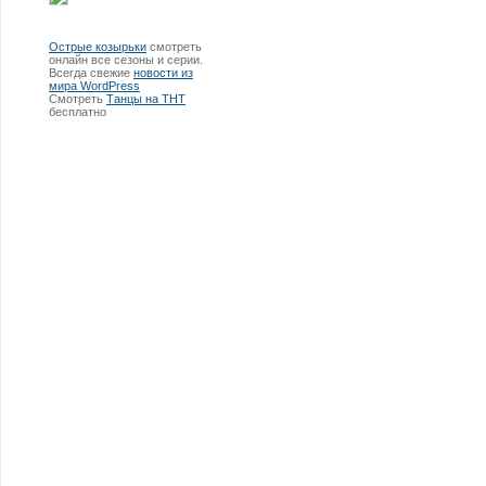
Острые козырьки
смотреть
онлайн все сезоны и серии.
Всегда свежие
новости из
мира WordPress
Смотреть
Танцы на ТНТ
бесплатно