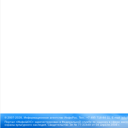
© 2007-2026, Информационное агентство ИнфоРос. Тел.: +7 495 718-84-11, E-mail:
info
Портал «ИнфоШОС» зарегистрирован в Федеральной службе по надзору в сфере массо
охраны культурного наследия. Свидетельство Эл № 77-31649 от 04 апреля 2008 г.