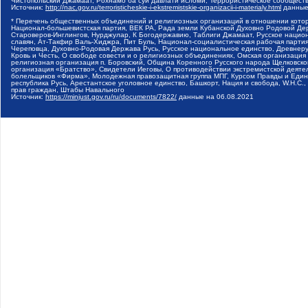
Чистопольский Джамаат, Рохнамо ба суи давлати исломи, Террористическое сообщест
Источник:
http://nac.gov.ru/terroristicheskie-i-ekstremistskie-organizacii-i-materialy.html
данные
* Перечень общественных объединений и религиозных организаций в отношении котор
Национал-большевистская партия, ВЕК РА, Рада земли Кубанской Духовно Родовой Де
Староверов-Инглингов, Нурджулар, К Богодержавию, Таблиги Джамаат, Русское наци
славян, Ат-Такфир Валь-Хиджра, Пит Буль, Национал-социалистическая рабочая парт
Череповца, Духовно-Родовая Держава Русь, Русское национальное единство, Древнер
Кровь и Честь, О свободе совести и о религиозных объединениях, Омская организаци
религиозная организация п. Боровский, Община Коренного Русского народа Щелковског
организация «Братство», Свидетели Иеговы, О противодействии экстремистской деяте
болельщиков «Фирма», Молодежная правозащитная группа МПГ, Курсом Правды и Единен
республика Русь, Арестантское уголовное единство, Башкорт, Нация и свобода, W.H.С
прав граждан, Штабы Навального
Источник:
https://minjust.gov.ru/ru/documents/7822/
данные на
06.08.2021