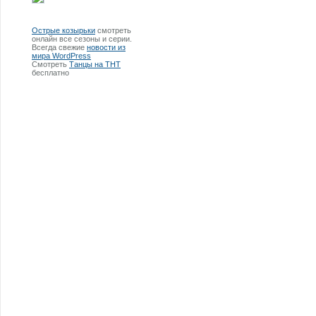
Острые козырьки
смотреть
онлайн все сезоны и серии.
Всегда свежие
новости из
мира WordPress
Смотреть
Танцы на ТНТ
бесплатно