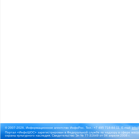
© 2007-2026, Информационное агентство ИнфоРос. Тел.: +7 495 718-84-11, E-mail:
info
Портал «ИнфоШОС» зарегистрирован в Федеральной службе по надзору в сфере массо
охраны культурного наследия. Свидетельство Эл № 77-31649 от 04 апреля 2008 г.