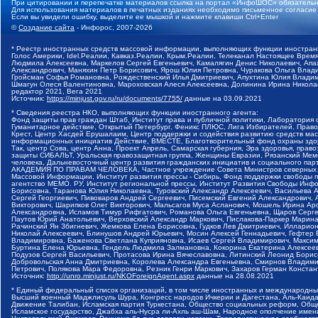
При цитировании и перепечатке материалов ссылка на портал «ИнфоШОС» обязательн
Для использования материалов в печатных изданиях необходимо письменное согласие
Если вы увидели ошибку, выделите ее мышкой и нажмите клавиши Ctrl+Enter
©
Создание сайта
- Инфорос, 2007-2026
* Реестр иностранных средств массовой информации, выполняющих функции иностранн
Голос Америки, Idel.Реалии, Кавказ.Реалии, Крым.Реалии, Телеканал Настоящее Время
Людмила Алексеевна, Маркелов Сергей Евгеньевич, Камалягин Денис Николаевич, Апах
Александрович, Маняхин Петр Борисович, Ярош Юлия Петровна, Чуракова Ольга Влади
Гройсман Софья Романовна, Рождественский Илья Дмитриевич, Апухтина Юлия Владимир
Шмагун Олеся Валентиновна, Мароховская Алеся Алексеевна, Долинина Ирина Никола
редактор 2021, Вега 2021
Источник:
https://minjust.gov.ru/ru/documents/7755/
данные на
03.09.2021
* Сведения реестра НКО, выполняющих функции иностранного агента:
Фонд защиты прав граждан Штаб, Институт права и публичной политики, Лаборатория
Гуманитарное действие, Открытый Петербург, Феникс ПЛЮС, Лига Избирателей, Правов
Крест, Центр Хасдей Ерушалаим, Центр поддержки и содействия развитию средств мас
информационных инициатив Действие, ВМЕСТЕ, Благотворительный фонд охраны здоров
Так, центр Сова, центр Анна, Проект Апрель, Самарская губерния, Эра здоровья, пр
защиты СИБАЛЬТ, Уральская правозащитная группа, Женщины Евразии, Рязанский Мемо
человека, Дальневосточный центр развития гражданских инициатив и социального пар
АКАДЕМИЯ ПО ПРАВАМ ЧЕЛОВЕКА, Частное учреждение Совета Министров северных стр
Массовой Информации, Институт развития прессы - Сибирь, Фонд поддержки свободы 
агентство МЕМО. РУ, Институт региональной прессы, Институт Развития Свободы Инф
Борисовна, Таранова Юлия Николаевна, Туровский Александр Алексеевич, Васильева 
Сергей Георгиевич, Пивоваров Андрей Сергеевич, Писемский Евгений Александрович,
Викторович, Шарипков Олег Викторович, Мальсагов Муса Асланович, Мошель Ирина Ар
Александровна, Исламов Тимур Рифгатович, Романова Ольга Евгеньевна, Щаров Серг
Паутов Юрий Анатольевич, Верховский Александр Маркович, Пислакова-Паркер Марина
Рачинский Ян Збигневич, Жемкова Елена Борисовна, Гудков Лев Дмитриевич, Иллари
Николай Алексеевич, Блинушов Андрей Юрьевич, Мосин Алексей Геннадьевич, Гефтер
Владимировна, Баженова Светлана Куприяновна, Исаев Сергей Владимирович, Максим
Буртина Елена Юрьевна, Гендель Людмила Залмановна, Кокорина Екатерина Алексеев
Подузов Сергей Васильевич, Протасова Ирина Вячеславовна, Литинский Леонид Борис
Добровольская Анна Дмитриевна, Королева Александра Евгеньевна, Смирнов Владими
Петрович, Полякова Мара Федоровна, Резник Генри Маркович, Захаров Герман Конста
Источник:
http://unro.minjust.ru/NKOForeignAgent.aspx
данные на
28.08.2021
* Единый федеральный список организаций, в том числе иностранных и международны
Высший военный Маджлисуль Шура, Конгресс народов Ичкерии и Дагестана, Аль-Каида, 
Движение Талибан, Исламская партия Туркестана, Общество социальных реформ, Общес
Исламское государство, Джабха аль-Нусра ли-Ахль аш-Шам, Народное ополчение имен