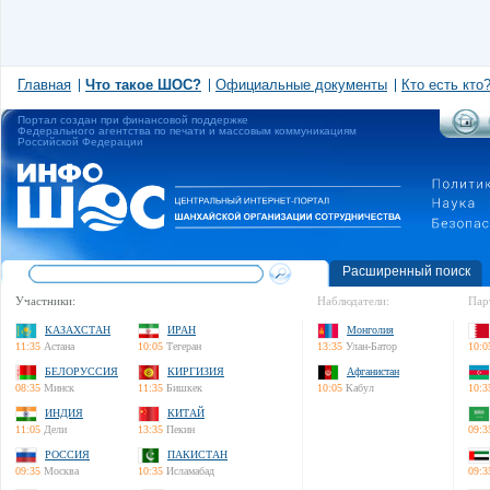
Главная
Что такое ШОС?
Официальные документы
Кто есть кто
Портал создан при финансовой поддержке
Федерального агентства по печати и массовым коммуникациям
Российской Федерации
Расширенный поиск
Участники:
Наблюдатели:
Пар
КАЗАХСТАН
ИРАН
Монголия
11:35
Астана
10:05
Тегеран
13:35
Улан-Батор
10:0
БЕЛОРУССИЯ
КИРГИЗИЯ
Афганистан
08:35
Минск
11:35
Бишкек
10:05
Кабул
10:3
ИНДИЯ
КИТАЙ
11:05
Дели
13:35
Пекин
09:3
РОССИЯ
ПАКИСТАН
09:35
Москва
10:35
Исламабад
09:3