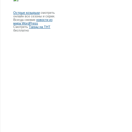
Острые козырьки
смотреть
онлайн все сезоны и серии.
Всегда свежие
новости из
мира WordPress
Смотреть
Танцы на ТНТ
бесплатно