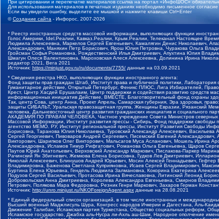
При цитировании и перепечатке материалов ссылка на портал «ИнфоШОС» обязательн
Для использования материалов в печатных изданиях необходимо письменное согласие
Если вы увидели ошибку, выделите ее мышкой и нажмите клавиши Ctrl+Enter
©
Создание сайта
- Инфорос, 2007-2026
* Реестр иностранных средств массовой информации, выполняющих функции иностранн
Голос Америки, Idel.Реалии, Кавказ.Реалии, Крым.Реалии, Телеканал Настоящее Время
Людмила Алексеевна, Маркелов Сергей Евгеньевич, Камалягин Денис Николаевич, Апах
Александрович, Маняхин Петр Борисович, Ярош Юлия Петровна, Чуракова Ольга Влади
Гройсман Софья Романовна, Рождественский Илья Дмитриевич, Апухтина Юлия Владимир
Шмагун Олеся Валентиновна, Мароховская Алеся Алексеевна, Долинина Ирина Никола
редактор 2021, Вега 2021
Источник:
https://minjust.gov.ru/ru/documents/7755/
данные на
03.09.2021
* Сведения реестра НКО, выполняющих функции иностранного агента:
Фонд защиты прав граждан Штаб, Институт права и публичной политики, Лаборатория
Гуманитарное действие, Открытый Петербург, Феникс ПЛЮС, Лига Избирателей, Правов
Крест, Центр Хасдей Ерушалаим, Центр поддержки и содействия развитию средств мас
информационных инициатив Действие, ВМЕСТЕ, Благотворительный фонд охраны здоров
Так, центр Сова, центр Анна, Проект Апрель, Самарская губерния, Эра здоровья, пр
защиты СИБАЛЬТ, Уральская правозащитная группа, Женщины Евразии, Рязанский Мемо
человека, Дальневосточный центр развития гражданских инициатив и социального пар
АКАДЕМИЯ ПО ПРАВАМ ЧЕЛОВЕКА, Частное учреждение Совета Министров северных стр
Массовой Информации, Институт развития прессы - Сибирь, Фонд поддержки свободы 
агентство МЕМО. РУ, Институт региональной прессы, Институт Развития Свободы Инф
Борисовна, Таранова Юлия Николаевна, Туровский Александр Алексеевич, Васильева 
Сергей Георгиевич, Пивоваров Андрей Сергеевич, Писемский Евгений Александрович,
Викторович, Шарипков Олег Викторович, Мальсагов Муса Асланович, Мошель Ирина Ар
Александровна, Исламов Тимур Рифгатович, Романова Ольга Евгеньевна, Щаров Серг
Паутов Юрий Анатольевич, Верховский Александр Маркович, Пислакова-Паркер Марина
Рачинский Ян Збигневич, Жемкова Елена Борисовна, Гудков Лев Дмитриевич, Иллари
Николай Алексеевич, Блинушов Андрей Юрьевич, Мосин Алексей Геннадьевич, Гефтер
Владимировна, Баженова Светлана Куприяновна, Исаев Сергей Владимирович, Максим
Буртина Елена Юрьевна, Гендель Людмила Залмановна, Кокорина Екатерина Алексеев
Подузов Сергей Васильевич, Протасова Ирина Вячеславовна, Литинский Леонид Борис
Добровольская Анна Дмитриевна, Королева Александра Евгеньевна, Смирнов Владими
Петрович, Полякова Мара Федоровна, Резник Генри Маркович, Захаров Герман Конста
Источник:
http://unro.minjust.ru/NKOForeignAgent.aspx
данные на
28.08.2021
* Единый федеральный список организаций, в том числе иностранных и международны
Высший военный Маджлисуль Шура, Конгресс народов Ичкерии и Дагестана, Аль-Каида, 
Движение Талибан, Исламская партия Туркестана, Общество социальных реформ, Общес
Исламское государство, Джабха аль-Нусра ли-Ахль аш-Шам, Народное ополчение имен