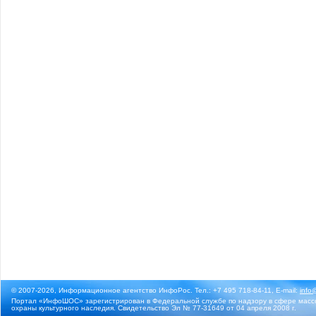
© 2007-2026, Информационное агентство ИнфоРос. Тел.: +7 495 718-84-11, E-mail:
info
Портал «ИнфоШОС» зарегистрирован в Федеральной службе по надзору в сфере массо
охраны культурного наследия. Свидетельство Эл № 77-31649 от 04 апреля 2008 г.