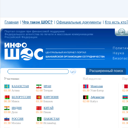
Главная
Что такое ШОС?
Официальные документы
Кто есть кто
Портал создан при финансовой поддержке
Федерального агентства по печати и массовым коммуникациям
Российской Федерации
Расширенный поиск
Участники:
Наблюдатели:
Пар
КАЗАХСТАН
ИРАН
Монголия
03:30
Астана
02:00
Тегеран
05:30
Улан-Батор
02:0
БЕЛОРУССИЯ
КИРГИЗИЯ
Афганистан
00:30
Минск
03:30
Бишкек
02:00
Кабул
02:3
ИНДИЯ
КИТАЙ
03:00
Дели
05:30
Пекин
01:3
РОССИЯ
ПАКИСТАН
01:30
Москва
02:30
Исламабад
01:3