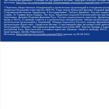
Чистопольский Джамаат, Рохнамо ба суи давлати исломи, Террористическое сообщест
Источник:
http://nac.gov.ru/terroristicheskie-i-ekstremistskie-organizacii-i-materialy.html
данные
* Перечень общественных объединений и религиозных организаций в отношении котор
Национал-большевистская партия, ВЕК РА, Рада земли Кубанской Духовно Родовой Де
Староверов-Инглингов, Нурджулар, К Богодержавию, Таблиги Джамаат, Русское наци
славян, Ат-Такфир Валь-Хиджра, Пит Буль, Национал-социалистическая рабочая парт
Череповца, Духовно-Родовая Держава Русь, Русское национальное единство, Древнер
Кровь и Честь, О свободе совести и о религиозных объединениях, Омская организаци
религиозная организация п. Боровский, Община Коренного Русского народа Щелковског
организация «Братство», Свидетели Иеговы, О противодействии экстремистской деяте
болельщиков «Фирма», Молодежная правозащитная группа МПГ, Курсом Правды и Единен
республика Русь, Арестантское уголовное единство, Башкорт, Нация и свобода, W.H.С
прав граждан, Штабы Навального
Источник:
https://minjust.gov.ru/ru/documents/7822/
данные на
06.08.2021