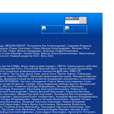
обода, MEDIUM-ORIENT, Пономарев Лев Александрович, Савицкая Людмила
Баданин Роман Сергеевич, Гликин Максим Александрович, Маняхин Петр
er SIA, Рубин Михаил Аркадьевич, Гройсман Софья Романовна,
Степан Юрьевич, Istories fonds, Шмагун Олеся Валентиновна, Мароховская
нолит, Главный редактор 2021, Вега 2021
Мы против СПИДа, Фонд защиты прав граждан, СВЕЧА, Гуманитарное действие,
 Гражданский Союз, Российский Красный Крест, Центр Хасдей Ерушалаим,
 Центр социально-информационных инициатив Действие, ВМЕСТЕ,
айга, Так-Так-Так, центр Сова, центр Анна, Проект Апрель, Самарская
Центр защиты СИБАЛЬТ, Уральская правозащитная группа, Женщины Евразии,
ка, Дальневосточный центр развития гражданских инициатив и социального
АВАМ ЧЕЛОВЕКА, Частное учреждение Совета Министров северных стран,
т развития прессы - Сибирь, Фонд поддержки свободы прессы, Гражданский
ы, Институт Развития Свободы Информации, Экозащита!-Женсовет,
ександр Алексеевич, Васильева Анастасия Евгеньевна, Ривина Анна
вгений Александрович, Аверин Виталий Евгеньевич, Барахоев Магомед
на Ароновна, Шведов Григорий Сергеевич, Пономарев Лев Александрович,
ксадрович, Цирульников Борис Альбертович, Халидова Марина Владимировна,
 Татьяна Владимировна, Чуркина Наталья Валерьевна, Акимова Татьяна
 Анна Васильевна, Захарова Светлана Сергеевна, Аверин Владимир
ксей Кириллович, Флиге Ирина Анатольевна, Мельникова Валентина
, Голубева Елена Николаевна, Ганнушкина Светлана Алексеевна, Закс
, Пастухова Анна Яковлевна, Прохоров Вадим Юрьевич, Шахова Елена
 Шабад Анатолий Ефимович, Сухих Дарья Николаевна, Орлов Олег Петрович,