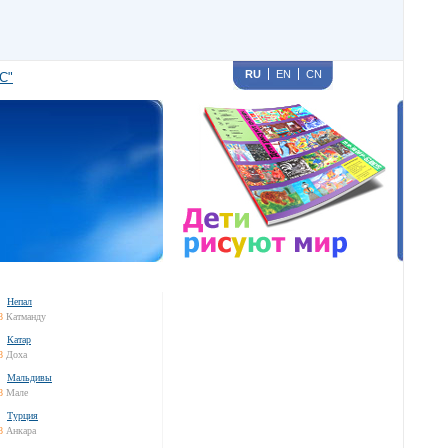
RU
EN
CN
С"
Непал
8
Катманду
Катар
8
Доха
Мальдивы
8
Мале
Турция
8
Анкара