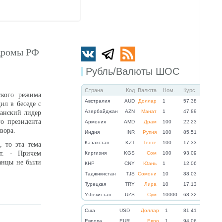
одромы РФ
Рубль/Валюты ШОС
Страна
Код
Валюта
Ном.
Курс
кого режима
Австралия
AUD
Доллар
1
57.38
ил в беседе с
Азербайджан
AZN
Манат
1
47.89
анский лидер
о президента
Армения
AMD
Драм
100
22.23
вора.
Индия
INR
Рупия
100
85.51
Казахстан
KZT
Тенге
100
17.33
, то эта тема
ат. - Причем
Киргизия
KGS
Сом
100
93.09
анцы не были
КНР
CNY
Юань
1
12.06
Таджикистан
TJS
Сомони
10
88.03
Турецкая
TRY
Лира
10
17.13
Узбекистан
UZS
Сум
10000
68.32
Cша
USD
Доллар
1
81.41
Eвропа
EUR
Евро
1
94.06