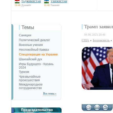
ТАДЖИКИСТАН
УЗБЕКИСТАН
16:48
Душанбе
16:48
Ташкент
Трамп заявил
Темы
04.06.2025 20:46
Санкции
Политический диалог
США
Безопаcность
Военные учения
Неспокойный Кавказ
Спецоперация на Украине
Шанхайский дух
Игры Будущего - Казань
2024
Туризм
Чрезвычайные
происшествия
Международное
сотрудничество
Все темы »