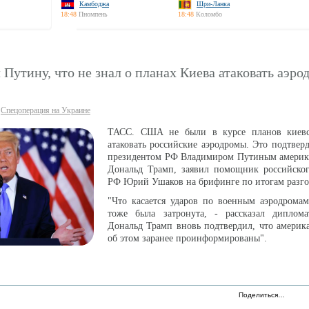
Камбоджа
Шри-Ланка
18:48
Пномпень
18:48
Коломбо
 Путину, что не знал о планах Киева атаковать аэр
Спецоперация на Украине
ТАСС. США не были в курсе планов киевс
атаковать российские аэродромы. Это подтверд
президентом РФ Владимиром Путиным америк
Дональд Трамп, заявил помощник российског
РФ Юрий Ушаков на брифинге по итогам разго
"Что касается ударов по военным аэродромам
тоже была затронута, - рассказал диплом
Дональд Трамп вновь подтвердил, что америк
об этом заранее проинформированы".
Поделиться…