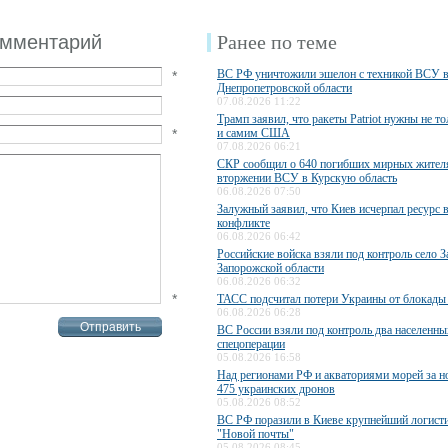
омментарий
Ранее по теме
ВС РФ уничтожили эшелон с техникой ВСУ 
*
Днепропетровской области
07.08.2026 11:22
Трамп заявил, что ракеты Patriot нужны не то
*
и самим США
07.08.2026 06:21
СКР сообщил о 640 погибших мирных жител
вторжении ВСУ в Курскую область
06.08.2026 07:50
Залужный заявил, что Киев исчерпал ресурс 
конфликте
06.08.2026 06:42
Российские войска взяли под контроль село З
Запорожской области
06.08.2026 06:32
*
ТАСС подсчитал потери Украины от блокады
06.08.2026 06:28
ВС России взяли под контроль два населенны
спецоперации
05.08.2026 16:58
Над регионами РФ и акваториями морей за н
475 украинских дронов
05.08.2026 08:52
ВС РФ поразили в Киеве крупнейший логисти
"Новой почты"
05.08.2026 08:45