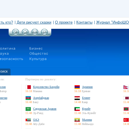
сть кто?
Дети рисуют сказки
О проекте
Контакты
Журнал "ИнфоШО
оиск
ли:
Партнеры по диалогу:
олия
Королевство Бахрейн
Армения
Батор
16:18
Манама
16:18
Ереван
16:1
нистан
Азербайджан
Египет
л
16:48
Баку
14:48
Каир
15:4
Саудовская Аравия
Кувейт
15:48
Эр-Рияд
15:48
Эль-Кувейт
15:4
ОАЭ
Мьянма
15:48
Абу-Даби
15:48
Нейпьидо
14:4