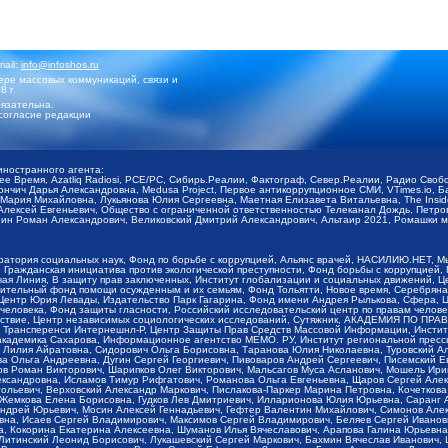
mail:
info@infoshos.ru
ре массовых коммуникаций, связи и
8 г.
язательна.
согласие редакции
иностранного агента:
щее Время, Azatliq Radiosi, PCE/PC, Сибирь.Реалии, Фактограф, Север.Реалии, Радио Св
ончич Дарья Александровна, Medusa Project, Первое антикоррупционное СМИ, VTimes.io, 
ария Михайловна, Лукьянова Юлия Сергеевна, Маетная Елизавета Витальевна, The Insid
ексей Евгеньевич, Общество с ограниченной ответственностью Телеканал Дождь, Петров 
н Роман Александрович, Великовский Дмитрий Александрович, Альтаир 2021, Ромашки мо
оратория социальных наук, Фонд по борьбе с коррупцией, Альянс врачей, НАСИЛИЮ.НЕТ, 
Гражданская инициатива против экологической преступности, Фонд борьбы с коррупцией,
чая Линия, В защиту прав заключенных, Институт глобализации и социальных движений,
тельный фонд помощи осужденным и их семьям, Фонд Тольятти, Новое время, Серебряная т
Центр Юрия Левады, Издательство Парк Гагарина, Фонд имени Андрея Рылькова, Сфера, 
еловека, Фонд защиты гласности, Российский исследовательский центр по правам челове
йствие, Центр независимых социологических исследований, Сутяжник, АКАДЕМИЯ ПО ПР
р Трансперенси Интернешнл-Р, Центр Защиты Прав Средств Массовой Информации, Институ
 академика Сахарова, Информационное агентство МЕМО. РУ, Институт региональной пресс
Лилия Айратовна, Сидорович Ольга Борисовна, Таранова Юлия Николаевна, Туровский Ал
а Ольга Андреевна, Дугин Сергей Георгиевич, Пивоваров Андрей Сергеевич, Писемский Е
в Роман Викторович, Шарипков Олег Викторович, Мальсагов Муса Асланович, Мошель Ири
ександровна, Исламов Тимур Рифгатович, Романова Ольга Евгеньевна, Щаров Сергей Але
льевич, Верховский Александр Маркович, Пислакова-Паркер Марина Петровна, Кочеткова
, Жемкова Елена Борисовна, Гудков Лев Дмитриевич, Илларионова Юлия Юрьевна, Саранг
Андрей Юрьевич, Мосин Алексей Геннадьевич, Гефтер Валентин Михайлович, Симонов Але
а, Исаев Сергей Владимирович, Максимов Сергей Владимирович, Беляев Сергей Иванович
 Кокорина Екатерина Алексеевна, Шуманов Илья Вячеславович, Арапова Галина Юрьевна
Литинский Леонид Борисович, Лукашевский Сергей Маркович, Бахмин Вячеслав Иванович,