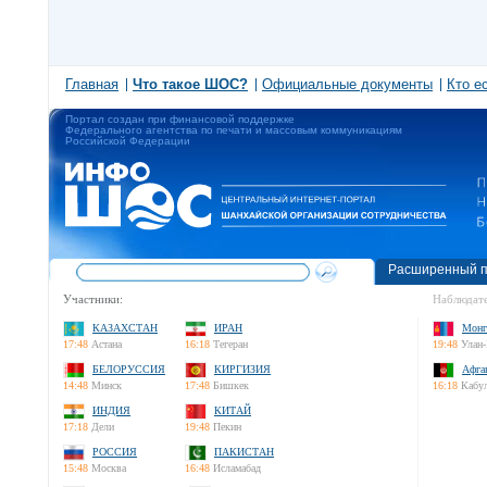
Главная
Что такое ШОС?
Официальные документы
Кто е
Портал создан при финансовой поддержке
Федерального агентства по печати и массовым коммуникациям
Российской Федерации
Расширенный п
Участники:
Наблюдате
КАЗАХСТАН
ИРАН
Монг
17:48
Астана
16:18
Тегеран
19:48
Улан-
БЕЛОРУССИЯ
КИРГИЗИЯ
Афга
14:48
Минск
17:48
Бишкек
16:18
Кабу
ИНДИЯ
КИТАЙ
17:18
Дели
19:48
Пекин
РОССИЯ
ПАКИСТАН
15:48
Москва
16:48
Исламабад