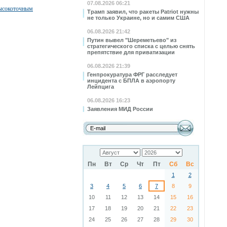
07.08.2026 06:21
высокоточным
Трамп заявил, что ракеты Patriot нужны
не только Украине, но и самим США
06.08.2026 21:42
Путин вывел "Шереметьево" из
стратегического списка с целью снять
препятствие для приватизации
06.08.2026 21:39
Генпрокуратура ФРГ расследует
инцидента с БПЛА в аэропорту
Лейпцига
06.08.2026 16:23
Заявления МИД России
Пн
Вт
Ср
Чт
Пт
Сб
Вс
1
2
3
4
5
6
7
8
9
10
11
12
13
14
15
16
17
18
19
20
21
22
23
24
25
26
27
28
29
30