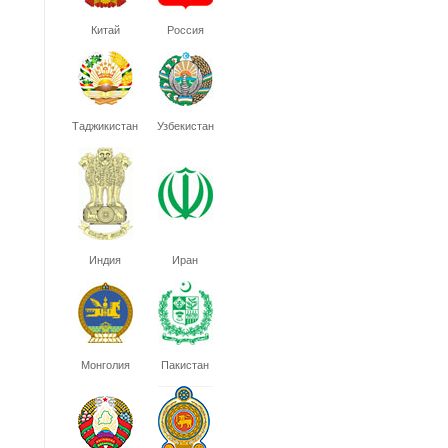
Китай
Россия
Таджикистан
Узбекистан
Индия
Иран
Монголия
Пакистан