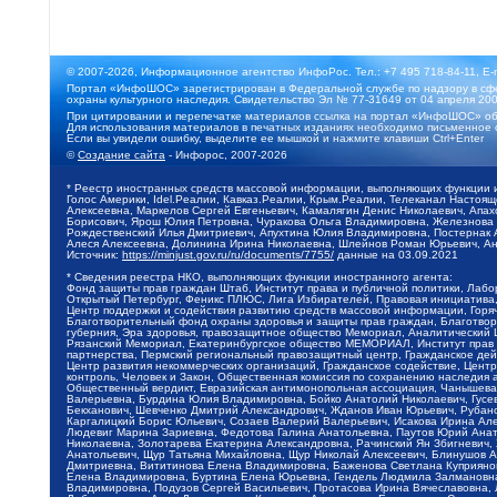
© 2007-2026, Информационное агентство ИнфоРос. Тел.: +7 495 718-84-11, E-
Портал «ИнфоШОС» зарегистрирован в Федеральной службе по надзору в сфе
охраны культурного наследия. Свидетельство Эл № 77-31649 от 04 апреля 200
При цитировании и перепечатке материалов ссылка на портал «ИнфоШОС» об
Для использования материалов в печатных изданиях необходимо письменное 
Если вы увидели ошибку, выделите ее мышкой и нажмите клавиши Ctrl+Enter
©
Создание сайта
- Инфорос, 2007-2026
* Реестр иностранных средств массовой информации, выполняющих функции 
Голос Америки, Idel.Реалии, Кавказ.Реалии, Крым.Реалии, Телеканал Настоя
Алексеевна, Маркелов Сергей Евгеньевич, Камалягин Денис Николаевич, Апах
Борисович, Ярош Юлия Петровна, Чуракова Ольга Владимировна, Железнова М
Рождественский Илья Дмитриевич, Апухтина Юлия Владимировна, Постернак Ал
Алеся Алексеевна, Долинина Ирина Николаевна, Шлейнов Роман Юрьевич, Ани
Источник:
https://minjust.gov.ru/ru/documents/7755/
данные на
03.09.2021
* Сведения реестра НКО, выполняющих функции иностранного агента:
Фонд защиты прав граждан Штаб, Институт права и публичной политики, Лаб
Открытый Петербург, Феникс ПЛЮС, Лига Избирателей, Правовая инициатива, 
Центр поддержки и содействия развитию средств массовой информации, Горя
Благотворительный фонд охраны здоровья и защиты прав граждан, Благотвори
губерния, Эра здоровья, правозащитное общество Мемориал, Аналитический 
Рязанский Мемориал, Екатеринбургское общество МЕМОРИАЛ, Институт прав ч
партнерства, Пермский региональный правозащитный центр, Гражданское де
Центр развития некоммерческих организаций, Гражданское содействие, Цент
контроль, Человек и Закон, Общественная комиссия по сохранению наследия
Общественный вердикт, Евразийская антимонопольная ассоциация, Чанышева 
Валерьевна, Бурдина Юлия Владимировна, Бойко Анатолий Николаевич, Гусев
Бекханович, Шевченко Дмитрий Александрович, Жданов Иван Юрьевич, Рубано
Каргалицкий Борис Юльевич, Созаев Валерий Валерьевич, Исакова Ирина Ал
Людевиг Марина Зариевна, Федотова Галина Анатольевна, Паутов Юрий Анато
Николаевна, Золотарева Екатерина Александровна, Рачинский Ян Збигневич
Анатольевич, Щур Татьяна Михайловна, Щур Николай Алексеевич, Блинушов 
Дмитриевна, Вититинова Елена Владимировна, Баженова Светлана Куприяновн
Елена Владимировна, Буртина Елена Юрьевна, Гендель Людмила Залмановна,
Владимировна, Подузов Сергей Васильевич, Протасова Ирина Вячеславовна, 