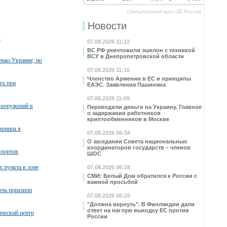
Официальный курс ЦБ России
Новости
в
07.08.2026 11:22
ВС РФ уничтожили эшелон с техникой
ВСУ в Днепропетровской области
лько Украине, но
07.08.2026 11:16
Членство Армении в ЕС и принципы
ях при
ЕАЭС. Заявления Пашиняна
07.08.2026 11:09
вооружений в
Переводили деньги на Украину. Главное
о задержании работников
криптообменников в Москве
арница в
07.08.2026 06:34
О заседании Совета национальных
координаторов государств – членов
 портов
ШОС
х пункта в зоне
07.08.2026 06:28
СМИ: Белый Дом обратился к России с
важной просьбой
очь поразили
07.08.2026 06:25
"Должна вернуть". В Финляндии дали
ответ на наглую выходку ЕС против
ческий центр
России