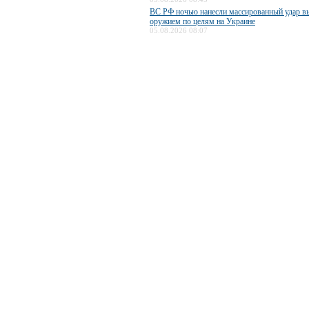
ВС РФ ночью нанесли массированный удар 
оружием по целям на Украине
05.08.2026 08:07