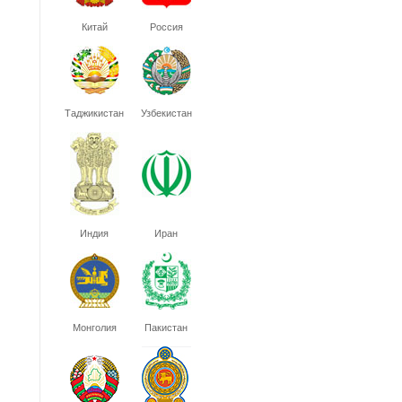
Китай
Россия
Таджикистан
Узбекистан
Индия
Иран
Монголия
Пакистан