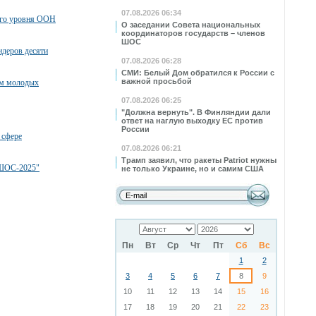
07.08.2026 06:34
ого уровня ООН
О заседании Совета национальных
координаторов государств – членов
ШОС
деров десяти
07.08.2026 06:28
СМИ: Белый Дом обратился к России с
важной просьбой
ем молодых
07.08.2026 06:25
"Должна вернуть". В Финляндии дали
ответ на наглую выходку ЕС против
России
 сфере
07.08.2026 06:21
Трамп заявил, что ракеты Patriot нужны
 ШОС-2025"
не только Украине, но и самим США
Пн
Вт
Ср
Чт
Пт
Сб
Вс
1
2
3
4
5
6
7
8
9
10
11
12
13
14
15
16
17
18
19
20
21
22
23