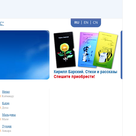
RU
EN
CN
С"
Непал
8
Катманду
Катар
8
Доха
Мальдивы
8
Мале
Турция
8
Анкара