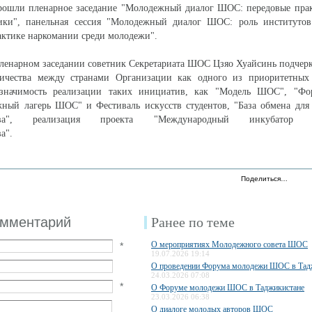
рошли пленарное заседание "Молодежный диалог ШОС: передовые прак
ики", панельная сессия "Молодежный диалог ШОС: роль институто
ктике наркомании среди молодежи".
ленарном заседании советник Секретариата ШОС Цзяо Хуайсинь подчер
ичества между странами Организации как одного из приоритетных
 значимость реализации таких инициатив, как "Модель ШОС", "Ф
жный лагерь ШОС" и Фестиваль искусств студентов, "База обмена для
ьства", реализация проекта "Международный инкубатор м
а".
Поделиться…
омментарий
Ранее по теме
О мероприятиях Молодежного совета ШОС
*
19.07.2026 19:14
О проведении Форума молодежи ШОС в Тад
24.03.2026 07:08
*
О Форуме молодежи ШОС в Таджикистане
23.03.2026 06:38
О диалоге молодых авторов ШОС