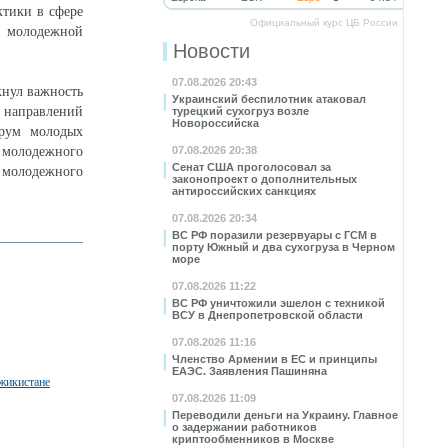
тики в сфере
Официальный курс ЦБ России
в молодежной
Новости
07.08.2026 20:43
кнул важность
Украинский беспилотник атаковал
 направлений
турецкий сухогруз возле
Новороссийска
орум молодых
 молодежного
07.08.2026 20:38
Сенат США проголосовал за
олодежного
законопроект о дополнительных
антироссийских санкциях
07.08.2026 20:34
ВС РФ поразили резервуары с ГСМ в
порту Южный и два сухогруза в Черном
море
07.08.2026 11:22
ВС РФ уничтожили эшелон с техникой
ВСУ в Днепропетровской области
07.08.2026 11:16
Членство Армении в ЕС и принципы
ЕАЭС. Заявления Пашиняна
жикистане
07.08.2026 11:09
Переводили деньги на Украину. Главное
о задержании работников
криптообменников в Москве