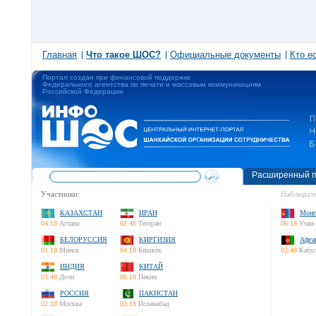
Главная
Что такое ШОС?
Официальные документы
Кто е
Портал создан при финансовой поддержке
Федерального агентства по печати и массовым коммуникациям
Российской Федерации
Расширенный п
Участники:
Наблюдате
КАЗАХСТАН
ИРАН
Монг
04:18
Астана
02:48
Тегеран
06:18
Улан-
БЕЛОРУССИЯ
КИРГИЗИЯ
Афга
01:18
Минск
04:18
Бишкек
02:48
Кабу
ИНДИЯ
КИТАЙ
03:48
Дели
06:18
Пекин
РОССИЯ
ПАКИСТАН
02:18
Москва
03:18
Исламабад