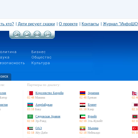
сть кто?
Дети рисуют сказки
О проекте
Контакты
Журнал "ИнфоШО
оиск
ли:
Партнеры по диалогу:
олия
Королевство Бахрейн
Армения
Батор
02:48
Манама
02:48
Ереван
02:4
нистан
Азербайджан
Египет
л
03:18
Баку
01:18
Каир
02:1
Саудовская Аравия
Кувейт
02:18
Эр-Рияд
02:18
Эль-Кувейт
02:1
ОАЭ
Мьянма
02:18
Абу-Даби
02:18
Нейпьидо
01:1