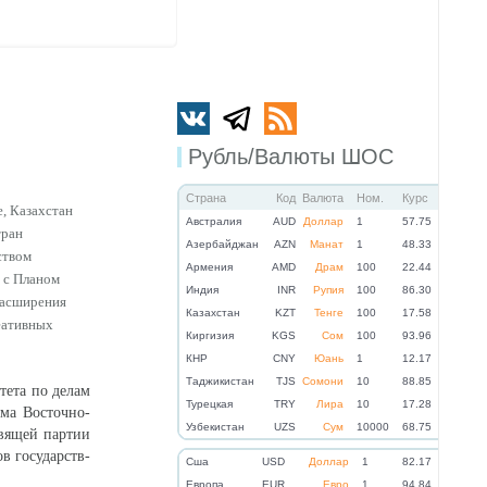
Рубль/Валюты ШОС
Страна
Код
Валюта
Ном.
Курс
е, Казахстан
Австралия
AUD
Доллар
1
57.75
тран
Азербайджан
AZN
Манат
1
48.33
ством
Армения
AMD
Драм
100
22.44
 с Планом
Индия
INR
Рупия
100
86.30
расширения
Казахстан
KZT
Тенге
100
17.58
еативных
Киргизия
KGS
Сом
100
93.96
КНР
CNY
Юань
1
12.17
Таджикистан
TJS
Сомони
10
88.85
тета по делам
Турецкая
TRY
Лира
10
17.28
ма Восточно-
Узбекистан
UZS
Сум
10000
68.75
авящей партии
в государств-
Cша
USD
Доллар
1
82.17
Eвропа
EUR
Евро
1
94.84