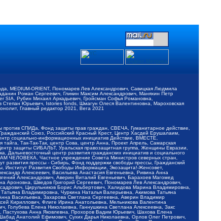
обода, MEDIUM-ORIENT, Пономарев Лев Александрович, Савицкая Людмила
Баданин Роман Сергеевич, Гликин Максим Александрович, Маняхин Петр
er SIA, Рубин Михаил Аркадьевич, Гройсман Софья Романовна,
Степан Юрьевич, Istories fonds, Шмагун Олеся Валентиновна, Мароховская
нолит, Главный редактор 2021, Вега 2021
Мы против СПИДа, Фонд защиты прав граждан, СВЕЧА, Гуманитарное действие,
 Гражданский Союз, Российский Красный Крест, Центр Хасдей Ерушалаим,
 Центр социально-информационных инициатив Действие, ВМЕСТЕ,
айга, Так-Так-Так, центр Сова, центр Анна, Проект Апрель, Самарская
Центр защиты СИБАЛЬТ, Уральская правозащитная группа, Женщины Евразии,
ка, Дальневосточный центр развития гражданских инициатив и социального
АВАМ ЧЕЛОВЕКА, Частное учреждение Совета Министров северных стран,
т развития прессы - Сибирь, Фонд поддержки свободы прессы, Гражданский
ы, Институт Развития Свободы Информации, Экозащита!-Женсовет,
ександр Алексеевич, Васильева Анастасия Евгеньевна, Ривина Анна
вгений Александрович, Аверин Виталий Евгеньевич, Барахоев Магомед
на Ароновна, Шведов Григорий Сергеевич, Пономарев Лев Александрович,
ксадрович, Цирульников Борис Альбертович, Халидова Марина Владимировна,
 Татьяна Владимировна, Чуркина Наталья Валерьевна, Акимова Татьяна
 Анна Васильевна, Захарова Светлана Сергеевна, Аверин Владимир
ксей Кириллович, Флиге Ирина Анатольевна, Мельникова Валентина
, Голубева Елена Николаевна, Ганнушкина Светлана Алексеевна, Закс
, Пастухова Анна Яковлевна, Прохоров Вадим Юрьевич, Шахова Елена
 Шабад Анатолий Ефимович, Сухих Дарья Николаевна, Орлов Олег Петрович,