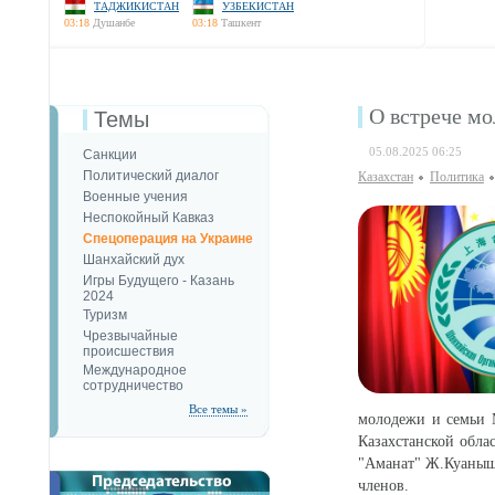
ТАДЖИКИСТАН
УЗБЕКИСТАН
03:18
Душанбе
03:18
Ташкент
О встрече м
Темы
05.08.2025 06:25
Санкции
Политический диалог
Казахстан
Политика
Военные учения
Неспокойный Кавказ
Спецоперация на Украине
Шанхайский дух
Игры Будущего - Казань
2024
Туризм
Чрезвычайные
происшествия
Международное
сотрудничество
Все темы »
молодежи и семьи 
Казахстанской обла
"Аманат" Ж.Куанышб
членов.