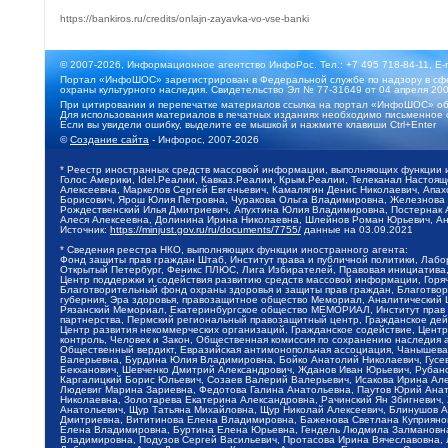
https://bankiros.ru/credits/onlajn-zayavka-vo-vse-banki
© 2007-2026, Информационное агентство ИнфоРос. Тел.: +7 495 718-84-11, E-
Портал «ИнфоШОС» зарегистрирован в Федеральной службе по надзору в сфе
охраны культурного наследия. Свидетельство Эл № 77-31649 от 04 апреля 200
При цитировании и перепечатке материалов ссылка на портал «ИнфоШОС» об
Для использования материалов в печатных изданиях необходимо письменное 
Если вы увидели ошибку, выделите ее мышкой и нажмите клавиши Ctrl+Enter
©
Создание сайта
- Инфорос, 2007-2026
* Реестр иностранных средств массовой информации, выполняющих функции 
Голос Америки, Idel.Реалии, Кавказ.Реалии, Крым.Реалии, Телеканал Настоя
Алексеевна, Маркелов Сергей Евгеньевич, Камалягин Денис Николаевич, Апах
Борисович, Ярош Юлия Петровна, Чуракова Ольга Владимировна, Железнова М
Рождественский Илья Дмитриевич, Апухтина Юлия Владимировна, Постернак Ал
Алеся Алексеевна, Долинина Ирина Николаевна, Шлейнов Роман Юрьевич, Ани
Источник:
https://minjust.gov.ru/ru/documents/7755/
данные на
03.09.2021
* Сведения реестра НКО, выполняющих функции иностранного агента:
Фонд защиты прав граждан Штаб, Институт права и публичной политики, Лаб
Открытый Петербург, Феникс ПЛЮС, Лига Избирателей, Правовая инициатива, 
Центр поддержки и содействия развитию средств массовой информации, Горя
Благотворительный фонд охраны здоровья и защиты прав граждан, Благотвори
губерния, Эра здоровья, правозащитное общество Мемориал, Аналитический 
Рязанский Мемориал, Екатеринбургское общество МЕМОРИАЛ, Институт прав ч
партнерства, Пермский региональный правозащитный центр, Гражданское де
Центр развития некоммерческих организаций, Гражданское содействие, Цент
контроль, Человек и Закон, Общественная комиссия по сохранению наследия
Общественный вердикт, Евразийская антимонопольная ассоциация, Чанышева 
Валерьевна, Бурдина Юлия Владимировна, Бойко Анатолий Николаевич, Гусев
Бекханович, Шевченко Дмитрий Александрович, Жданов Иван Юрьевич, Рубано
Каргалицкий Борис Юльевич, Созаев Валерий Валерьевич, Исакова Ирина Ал
Людевиг Марина Зариевна, Федотова Галина Анатольевна, Паутов Юрий Анато
Николаевна, Золотарева Екатерина Александровна, Рачинский Ян Збигневич
Анатольевич, Щур Татьяна Михайловна, Щур Николай Алексеевич, Блинушов 
Дмитриевна, Вититинова Елена Владимировна, Баженова Светлана Куприяновн
Елена Владимировна, Буртина Елена Юрьевна, Гендель Людмила Залмановна,
Владимировна, Подузов Сергей Васильевич, Протасова Ирина Вячеславовна, 