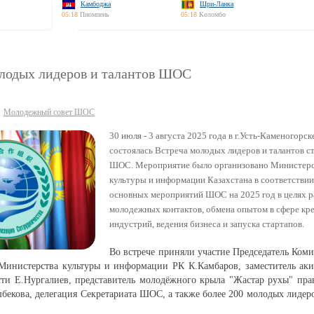
Камбоджа
Шри-Ланка
05:18
Пномпень
05:18
Коломбо
олодых лидеров и талантов ШОС
Молодежный совет ШОС
30 июля - 3 августа 2025 года в г.Усть-Каменогорск
состоялась Встреча молодых лидеров и талантов с
ШОС. Мероприятие было организовано Министер
культуры и информации Казахстана в соответствии
основных мероприятий ШОС на 2025 год в целях 
молодежных контактов, обмена опытом в сфере кр
индустрий, ведения бизнеса и запуска стартапов.
Во встрече приняли участие Председатель Коми
Министерства культуры и информации РК К.Камбаров, заместитель аки
сти Е.Нургалиев, представитель молодёжного крыла "Жастар рухы" пр
екова, делегация Секретариата ШОС, а также более 200 молодых лидеро