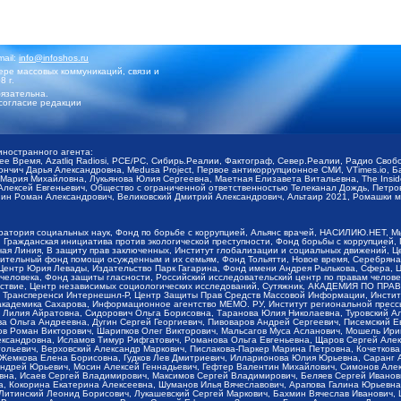
mail:
info@infoshos.ru
ре массовых коммуникаций, связи и
8 г.
язательна.
согласие редакции
иностранного агента:
щее Время, Azatliq Radiosi, PCE/PC, Сибирь.Реалии, Фактограф, Север.Реалии, Радио Св
ончич Дарья Александровна, Medusa Project, Первое антикоррупционное СМИ, VTimes.io, 
ария Михайловна, Лукьянова Юлия Сергеевна, Маетная Елизавета Витальевна, The Insid
ексей Евгеньевич, Общество с ограниченной ответственностью Телеканал Дождь, Петров 
н Роман Александрович, Великовский Дмитрий Александрович, Альтаир 2021, Ромашки мо
оратория социальных наук, Фонд по борьбе с коррупцией, Альянс врачей, НАСИЛИЮ.НЕТ, 
Гражданская инициатива против экологической преступности, Фонд борьбы с коррупцией,
чая Линия, В защиту прав заключенных, Институт глобализации и социальных движений,
тельный фонд помощи осужденным и их семьям, Фонд Тольятти, Новое время, Серебряная т
Центр Юрия Левады, Издательство Парк Гагарина, Фонд имени Андрея Рылькова, Сфера, 
еловека, Фонд защиты гласности, Российский исследовательский центр по правам челове
йствие, Центр независимых социологических исследований, Сутяжник, АКАДЕМИЯ ПО ПР
р Трансперенси Интернешнл-Р, Центр Защиты Прав Средств Массовой Информации, Институ
 академика Сахарова, Информационное агентство МЕМО. РУ, Институт региональной пресс
Лилия Айратовна, Сидорович Ольга Борисовна, Таранова Юлия Николаевна, Туровский Ал
а Ольга Андреевна, Дугин Сергей Георгиевич, Пивоваров Андрей Сергеевич, Писемский Е
в Роман Викторович, Шарипков Олег Викторович, Мальсагов Муса Асланович, Мошель Ири
ександровна, Исламов Тимур Рифгатович, Романова Ольга Евгеньевна, Щаров Сергей Але
льевич, Верховский Александр Маркович, Пислакова-Паркер Марина Петровна, Кочеткова
, Жемкова Елена Борисовна, Гудков Лев Дмитриевич, Илларионова Юлия Юрьевна, Саранг
Андрей Юрьевич, Мосин Алексей Геннадьевич, Гефтер Валентин Михайлович, Симонов Але
а, Исаев Сергей Владимирович, Максимов Сергей Владимирович, Беляев Сергей Иванович
 Кокорина Екатерина Алексеевна, Шуманов Илья Вячеславович, Арапова Галина Юрьевна
Литинский Леонид Борисович, Лукашевский Сергей Маркович, Бахмин Вячеслав Иванович,