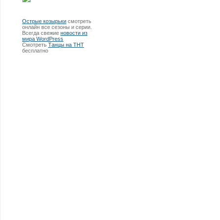
Острые козырьки
смотреть
онлайн все сезоны и серии.
Всегда свежие
новости из
мира WordPress
Смотреть
Танцы на ТНТ
бесплатно