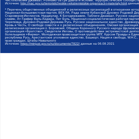
Чистопольский Джамаат, Рохнамо ба суи давлати исломи, Террористическое сообщест
Источник:
http://nac.gov.ru/terroristicheskie-i-ekstremistskie-organizacii-i-materialy.html
данные
* Перечень общественных объединений и религиозных организаций в отношении котор
Национал-большевистская партия, ВЕК РА, Рада земли Кубанской Духовно Родовой Де
Староверов-Инглингов, Нурджулар, К Богодержавию, Таблиги Джамаат, Русское наци
славян, Ат-Такфир Валь-Хиджра, Пит Буль, Национал-социалистическая рабочая парт
Череповца, Духовно-Родовая Держава Русь, Русское национальное единство, Древнер
Кровь и Честь, О свободе совести и о религиозных объединениях, Омская организаци
религиозная организация п. Боровский, Община Коренного Русского народа Щелковског
организация «Братство», Свидетели Иеговы, О противодействии экстремистской деяте
болельщиков «Фирма», Молодежная правозащитная группа МПГ, Курсом Правды и Единен
республика Русь, Арестантское уголовное единство, Башкорт, Нация и свобода, W.H.С
прав граждан, Штабы Навального
Источник:
https://minjust.gov.ru/ru/documents/7822/
данные на
06.08.2021