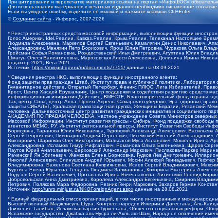
При цитировании и перепечатке материалов ссылка на портал «ИнфоШОС» обязательн
Для использования материалов в печатных изданиях необходимо письменное согласие
Если вы увидели ошибку, выделите ее мышкой и нажмите клавиши Ctrl+Enter
©
Создание сайта
- Инфорос, 2007-2026
* Реестр иностранных средств массовой информации, выполняющих функции иностранн
Голос Америки, Idel.Реалии, Кавказ.Реалии, Крым.Реалии, Телеканал Настоящее Время
Людмила Алексеевна, Маркелов Сергей Евгеньевич, Камалягин Денис Николаевич, Апах
Александрович, Маняхин Петр Борисович, Ярош Юлия Петровна, Чуракова Ольга Влади
Гройсман Софья Романовна, Рождественский Илья Дмитриевич, Апухтина Юлия Владимир
Шмагун Олеся Валентиновна, Мароховская Алеся Алексеевна, Долинина Ирина Никола
редактор 2021, Вега 2021
Источник:
https://minjust.gov.ru/ru/documents/7755/
данные на
03.09.2021
* Сведения реестра НКО, выполняющих функции иностранного агента:
Фонд защиты прав граждан Штаб, Институт права и публичной политики, Лаборатория
Гуманитарное действие, Открытый Петербург, Феникс ПЛЮС, Лига Избирателей, Правов
Крест, Центр Хасдей Ерушалаим, Центр поддержки и содействия развитию средств мас
информационных инициатив Действие, ВМЕСТЕ, Благотворительный фонд охраны здоров
Так, центр Сова, центр Анна, Проект Апрель, Самарская губерния, Эра здоровья, пр
защиты СИБАЛЬТ, Уральская правозащитная группа, Женщины Евразии, Рязанский Мемо
человека, Дальневосточный центр развития гражданских инициатив и социального пар
АКАДЕМИЯ ПО ПРАВАМ ЧЕЛОВЕКА, Частное учреждение Совета Министров северных стр
Массовой Информации, Институт развития прессы - Сибирь, Фонд поддержки свободы 
агентство МЕМО. РУ, Институт региональной прессы, Институт Развития Свободы Инф
Борисовна, Таранова Юлия Николаевна, Туровский Александр Алексеевич, Васильева 
Сергей Георгиевич, Пивоваров Андрей Сергеевич, Писемский Евгений Александрович,
Викторович, Шарипков Олег Викторович, Мальсагов Муса Асланович, Мошель Ирина Ар
Александровна, Исламов Тимур Рифгатович, Романова Ольга Евгеньевна, Щаров Серг
Паутов Юрий Анатольевич, Верховский Александр Маркович, Пислакова-Паркер Марина
Рачинский Ян Збигневич, Жемкова Елена Борисовна, Гудков Лев Дмитриевич, Иллари
Николай Алексеевич, Блинушов Андрей Юрьевич, Мосин Алексей Геннадьевич, Гефтер
Владимировна, Баженова Светлана Куприяновна, Исаев Сергей Владимирович, Максим
Буртина Елена Юрьевна, Гендель Людмила Залмановна, Кокорина Екатерина Алексеев
Подузов Сергей Васильевич, Протасова Ирина Вячеславовна, Литинский Леонид Борис
Добровольская Анна Дмитриевна, Королева Александра Евгеньевна, Смирнов Владими
Петрович, Полякова Мара Федоровна, Резник Генри Маркович, Захаров Герман Конста
Источник:
http://unro.minjust.ru/NKOForeignAgent.aspx
данные на
28.08.2021
* Единый федеральный список организаций, в том числе иностранных и международны
Высший военный Маджлисуль Шура, Конгресс народов Ичкерии и Дагестана, Аль-Каида, 
Движение Талибан, Исламская партия Туркестана, Общество социальных реформ, Общес
Исламское государство, Джабха аль-Нусра ли-Ахль аш-Шам, Народное ополчение имен