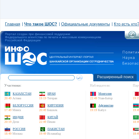
Главная
Что такое ШОС?
Официальные документы
Кто есть кто
Портал создан при финансовой поддержке
Федерального агентства по печати и массовым коммуникациям
Российской Федерации
Расширенный поиск
Участники:
Наблюдатели:
Пар
КАЗАХСТАН
ИРАН
Монголия
20:49
Астана
19:19
Тегеран
22:49
Улан-Батор
19:1
БЕЛОРУССИЯ
КИРГИЗИЯ
Афганистан
17:49
Минск
20:49
Бишкек
19:19
Кабул
19:4
ИНДИЯ
КИТАЙ
20:19
Дели
22:49
Пекин
18:4
РОССИЯ
ПАКИСТАН
18:49
Москва
19:49
Исламабад
18:4