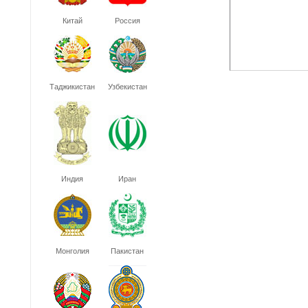
Китай
Россия
Таджикистан
Узбекистан
Индия
Иран
Монголия
Пакистан