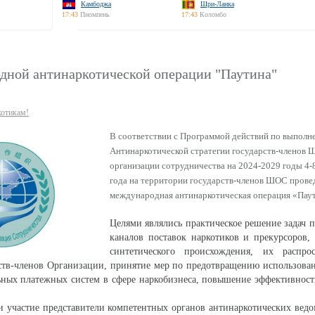
Камбоджа
Шри-Ланка
17:43
Пномпень
17:43
Коломбо
дной антинаркотической операции "Паутина"
котикам!
В соответствии с Программой действий по выпол
Антинаркотической стратегии государств-членов 
организации сотрудничества на 2024-2029 годы 4-8
года на территории государств-членов ШОС прове
международная антинаркотическая операция «Пау
Целями являлись практическое решение задач 
каналов поставок наркотиков и прекурсоров,
синтетического происхождения, их распро
ств-членов Организации, принятие мер по предотвращению использова
ьных платежных систем в сфере наркобизнеса, повышение эффективнос
 участие представители компетентных органов антинаркотических ведо