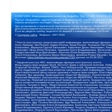
© 2007-2026, Информационное агентство ИнфоРос. Тел.: +7 495 718-84-11, E-
Портал «ИнфоШОС» зарегистрирован в Федеральной службе по надзору в сфе
охраны культурного наследия. Свидетельство Эл № 77-31649 от 04 апреля 200
При цитировании и перепечатке материалов ссылка на портал «ИнфоШОС» об
Для использования материалов в печатных изданиях необходимо письменное 
Если вы увидели ошибку, выделите ее мышкой и нажмите клавиши Ctrl+Enter
©
Создание сайта
- Инфорос, 2007-2026
* Реестр иностранных средств массовой информации, выполняющих функции 
Голос Америки, Idel.Реалии, Кавказ.Реалии, Крым.Реалии, Телеканал Настоя
Алексеевна, Маркелов Сергей Евгеньевич, Камалягин Денис Николаевич, Апах
Борисович, Ярош Юлия Петровна, Чуракова Ольга Владимировна, Железнова М
Рождественский Илья Дмитриевич, Апухтина Юлия Владимировна, Постернак Ал
Алеся Алексеевна, Долинина Ирина Николаевна, Шлейнов Роман Юрьевич, Ани
Источник:
https://minjust.gov.ru/ru/documents/7755/
данные на
03.09.2021
* Сведения реестра НКО, выполняющих функции иностранного агента:
Фонд защиты прав граждан Штаб, Институт права и публичной политики, Лаб
Открытый Петербург, Феникс ПЛЮС, Лига Избирателей, Правовая инициатива, 
Центр поддержки и содействия развитию средств массовой информации, Горя
Благотворительный фонд охраны здоровья и защиты прав граждан, Благотвори
губерния, Эра здоровья, правозащитное общество Мемориал, Аналитический 
Рязанский Мемориал, Екатеринбургское общество МЕМОРИАЛ, Институт прав ч
партнерства, Пермский региональный правозащитный центр, Гражданское де
Центр развития некоммерческих организаций, Гражданское содействие, Цент
контроль, Человек и Закон, Общественная комиссия по сохранению наследия
Общественный вердикт, Евразийская антимонопольная ассоциация, Чанышева 
Валерьевна, Бурдина Юлия Владимировна, Бойко Анатолий Николаевич, Гусев
Бекханович, Шевченко Дмитрий Александрович, Жданов Иван Юрьевич, Рубано
Каргалицкий Борис Юльевич, Созаев Валерий Валерьевич, Исакова Ирина Ал
Людевиг Марина Зариевна, Федотова Галина Анатольевна, Паутов Юрий Анато
Николаевна, Золотарева Екатерина Александровна, Рачинский Ян Збигневич
Анатольевич, Щур Татьяна Михайловна, Щур Николай Алексеевич, Блинушов 
Дмитриевна, Вититинова Елена Владимировна, Баженова Светлана Куприяновн
Елена Владимировна, Буртина Елена Юрьевна, Гендель Людмила Залмановна,
Владимировна, Подузов Сергей Васильевич, Протасова Ирина Вячеславовна, 