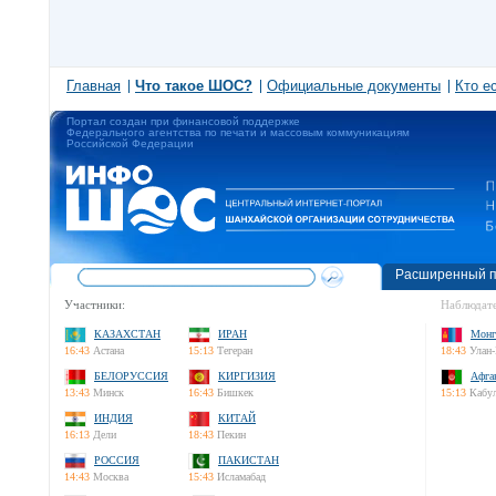
Главная
Что такое ШОС?
Официальные документы
Кто е
Портал создан при финансовой поддержке
Федерального агентства по печати и массовым коммуникациям
Российской Федерации
Расширенный п
Участники:
Наблюдате
КАЗАХСТАН
ИРАН
Монг
16:43
Астана
15:13
Тегеран
18:43
Улан-
БЕЛОРУССИЯ
КИРГИЗИЯ
Афга
13:43
Минск
16:43
Бишкек
15:13
Кабу
ИНДИЯ
КИТАЙ
16:13
Дели
18:43
Пекин
РОССИЯ
ПАКИСТАН
14:43
Москва
15:43
Исламабад