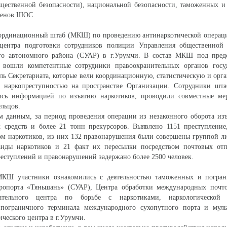
бщественной безопасности), национальной безопасности, таможенных 
членов ШОС.
рдинационный штаб (МКШ) по проведению антинаркотической операци
центра подготовки сотрудников полиции Управления общественной 
го автономного района (СУАР) в г.Урумчи. В состав МКШ под предс
 вошли компетентные сотрудники правоохранительных органов госуд
ь Секретариата, которые вели координационную, статистическую и ор
с наркопреступностью на пространстве Организации. Сотрудники шта
сь информацией по изъятию наркотиков, проводили совместные ме
льцов.
м данным, за период проведения операции из незаконного оборота из
х средств и более 21 тонн прекурсоров. Выявлено 1151 преступление
ом наркотиков, из них 132 правонарушения были совершены группой л
анды наркотиков и 21 факт их пересылки посредством почтовых отп
еступлений и правонарушений задержано более 2500 человек.
МКШ участники ознакомились с деятельностью таможенных и погра
ропорта «Тяньшань» (СУАР), Центра обработки международных почт
ательного центра по борьбе с наркотиками, наркологической л
пограничного терминала международного сухопутного порта и муль
ческого центра в г.Урумчи.