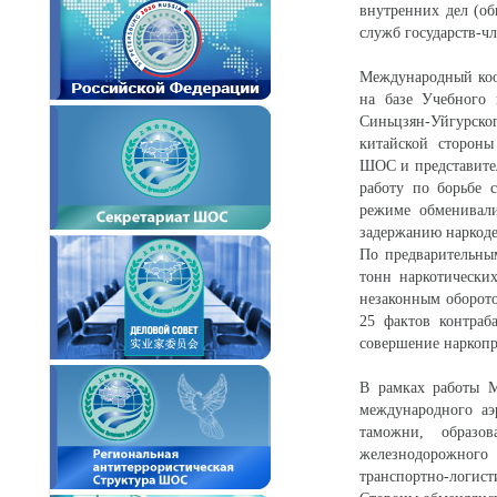
внутренних дел (о
служб государств-
Международный коо
на базе Учебного 
Синьцзян-Уйгурско
китайской стороны
ШОС и представител
работу по борьбе 
режиме обменивали
задержанию наркоде
По предварительны
тонн наркотически
незаконным оборот
25 фактов контраб
совершение наркопр
В рамках работы 
международного аэ
таможни, образов
железнодорожного 
транспортно-логисти