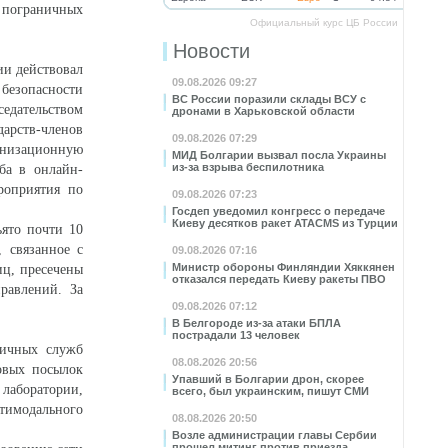
и пограничных
Официальный курс ЦБ России
Новости
и действовал
09.08.2026 09:27
безопасности
ВС России поразили склады ВСУ с
едательством
дронами в Харьковской области
арств-членов
09.08.2026 07:29
ганизационную
МИД Болгарии вызвал посла Украины
из-за взрыва беспилотника
ба в онлайн-
роприятия по
09.08.2026 07:23
Госдеп уведомил конгресс о передаче
Киеву десятков ракет ATACMS из Турции
ъято почти 10
, связанное с
09.08.2026 07:16
Министр обороны Финляндии Хяккянен
иц, пресечены
отказался передать Киеву ракеты ПВО
равлений. За
09.08.2026 07:12
В Белгороде из-за атаки БПЛА
пострадали 13 человек
ничных служб
08.08.2026 20:56
овых посылок
Упавший в Болгарии дрон, скорее
аборатории,
всего, был украинским, пишут СМИ
тимодального
08.08.2026 20:50
Возле администрации главы Сербии
прошел митинг против приезда