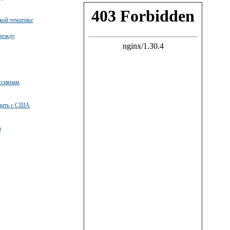
кой тематике
 между
ссиянам
удить с США
о