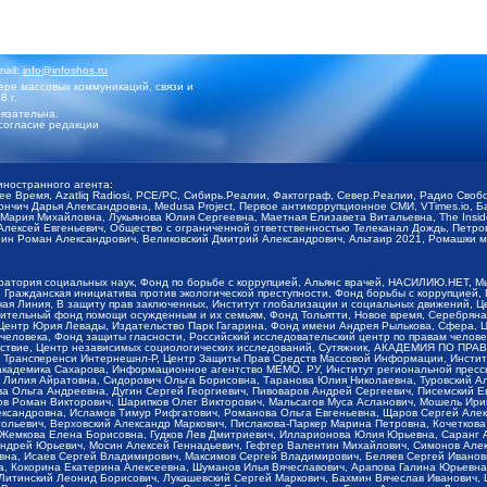
mail:
info@infoshos.ru
ре массовых коммуникаций, связи и
8 г.
язательна.
согласие редакции
иностранного агента:
щее Время, Azatliq Radiosi, PCE/PC, Сибирь.Реалии, Фактограф, Север.Реалии, Радио Св
ончич Дарья Александровна, Medusa Project, Первое антикоррупционное СМИ, VTimes.io, 
ария Михайловна, Лукьянова Юлия Сергеевна, Маетная Елизавета Витальевна, The Insid
ексей Евгеньевич, Общество с ограниченной ответственностью Телеканал Дождь, Петров 
н Роман Александрович, Великовский Дмитрий Александрович, Альтаир 2021, Ромашки мо
оратория социальных наук, Фонд по борьбе с коррупцией, Альянс врачей, НАСИЛИЮ.НЕТ, 
Гражданская инициатива против экологической преступности, Фонд борьбы с коррупцией,
чая Линия, В защиту прав заключенных, Институт глобализации и социальных движений,
тельный фонд помощи осужденным и их семьям, Фонд Тольятти, Новое время, Серебряная т
Центр Юрия Левады, Издательство Парк Гагарина, Фонд имени Андрея Рылькова, Сфера, 
еловека, Фонд защиты гласности, Российский исследовательский центр по правам челове
йствие, Центр независимых социологических исследований, Сутяжник, АКАДЕМИЯ ПО ПР
р Трансперенси Интернешнл-Р, Центр Защиты Прав Средств Массовой Информации, Институ
 академика Сахарова, Информационное агентство МЕМО. РУ, Институт региональной пресс
Лилия Айратовна, Сидорович Ольга Борисовна, Таранова Юлия Николаевна, Туровский Ал
а Ольга Андреевна, Дугин Сергей Георгиевич, Пивоваров Андрей Сергеевич, Писемский Е
в Роман Викторович, Шарипков Олег Викторович, Мальсагов Муса Асланович, Мошель Ири
ександровна, Исламов Тимур Рифгатович, Романова Ольга Евгеньевна, Щаров Сергей Але
льевич, Верховский Александр Маркович, Пислакова-Паркер Марина Петровна, Кочеткова
, Жемкова Елена Борисовна, Гудков Лев Дмитриевич, Илларионова Юлия Юрьевна, Саранг
Андрей Юрьевич, Мосин Алексей Геннадьевич, Гефтер Валентин Михайлович, Симонов Але
а, Исаев Сергей Владимирович, Максимов Сергей Владимирович, Беляев Сергей Иванович
 Кокорина Екатерина Алексеевна, Шуманов Илья Вячеславович, Арапова Галина Юрьевна
Литинский Леонид Борисович, Лукашевский Сергей Маркович, Бахмин Вячеслав Иванович,