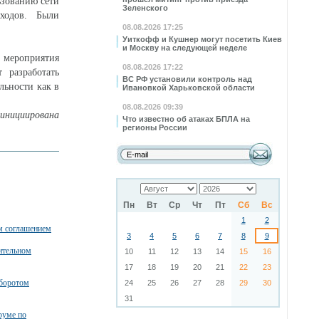
ьзованию сети
Зеленского
оходов. Были
08.08.2026 17:25
Уиткофф и Кушнер могут посетить Киев
и Москву на следующей неделе
 мероприятия
08.08.2026 17:22
 разработать
ВС РФ установили контроль над
льности как в
Ивановкой Харьковской области
08.08.2026 09:39
 инициирована
Что известно об атаках БПЛА на
регионы России
Пн
Вт
Ср
Чт
Пт
Сб
Вс
1
2
м соглашением
3
4
5
6
7
8
9
ительном
10
11
12
13
14
15
16
17
18
19
20
21
22
23
оборотом
24
25
26
27
28
29
30
31
руме по