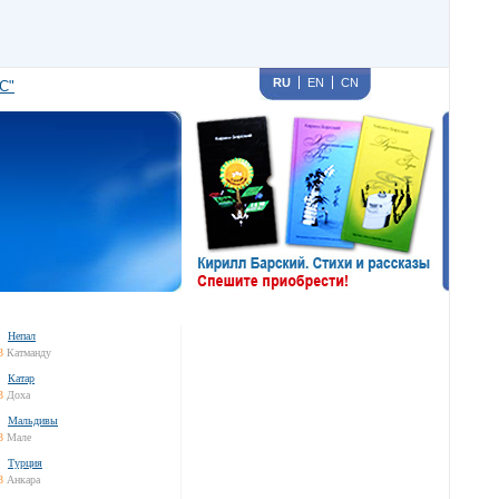
RU
EN
CN
С"
Непал
3
Катманду
Катар
3
Доха
Мальдивы
3
Мале
Турция
3
Анкара