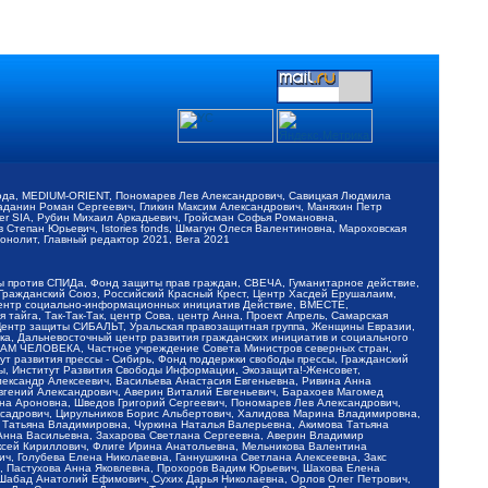
обода, MEDIUM-ORIENT, Пономарев Лев Александрович, Савицкая Людмила
Баданин Роман Сергеевич, Гликин Максим Александрович, Маняхин Петр
er SIA, Рубин Михаил Аркадьевич, Гройсман Софья Романовна,
Степан Юрьевич, Istories fonds, Шмагун Олеся Валентиновна, Мароховская
нолит, Главный редактор 2021, Вега 2021
Мы против СПИДа, Фонд защиты прав граждан, СВЕЧА, Гуманитарное действие,
 Гражданский Союз, Российский Красный Крест, Центр Хасдей Ерушалаим,
 Центр социально-информационных инициатив Действие, ВМЕСТЕ,
айга, Так-Так-Так, центр Сова, центр Анна, Проект Апрель, Самарская
Центр защиты СИБАЛЬТ, Уральская правозащитная группа, Женщины Евразии,
ка, Дальневосточный центр развития гражданских инициатив и социального
АВАМ ЧЕЛОВЕКА, Частное учреждение Совета Министров северных стран,
т развития прессы - Сибирь, Фонд поддержки свободы прессы, Гражданский
ы, Институт Развития Свободы Информации, Экозащита!-Женсовет,
ександр Алексеевич, Васильева Анастасия Евгеньевна, Ривина Анна
вгений Александрович, Аверин Виталий Евгеньевич, Барахоев Магомед
на Ароновна, Шведов Григорий Сергеевич, Пономарев Лев Александрович,
ксадрович, Цирульников Борис Альбертович, Халидова Марина Владимировна,
 Татьяна Владимировна, Чуркина Наталья Валерьевна, Акимова Татьяна
 Анна Васильевна, Захарова Светлана Сергеевна, Аверин Владимир
ксей Кириллович, Флиге Ирина Анатольевна, Мельникова Валентина
, Голубева Елена Николаевна, Ганнушкина Светлана Алексеевна, Закс
, Пастухова Анна Яковлевна, Прохоров Вадим Юрьевич, Шахова Елена
 Шабад Анатолий Ефимович, Сухих Дарья Николаевна, Орлов Олег Петрович,