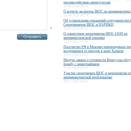
противодействию наркоугрозам
21.04.2026 06:14
О встрече экспертов ШОС по антинаркотичес
14.04.2026 06:24
Об установлении отношений сотрудничества
Секретариатом ШОС и ЦАРИКЦ
*
18.03.2026 18:18
О совместном мероприятии ШОС-ООН по
антинаркотической тематике
13.03.2026 06:38
Посольство РФ в Мексике рекомендовало ро
воздержаться от поездок в штат Халиско
23.02.2026 08:03
Мадуро заявил о готовности Венесуэлы обс
борьбу с наркотрафиком
02.01.2026 08:04
Участие секретариата ШОС в мероприятии п
антинаркотической проблематике
08.12.2025 06:25