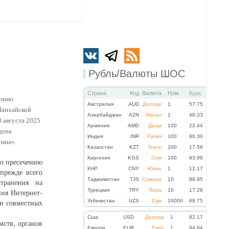
Рубль/Валюты ШОС
Страна
Код
Валюта
Ном.
Курс
нению
Австралия
AUD
Доллар
1
57.75
Шанхайской
Азербайджан
AZN
Манат
1
48.33
 августа 2025
Армения
AMD
Драм
100
22.44
дена
Индия
INR
Рупия
100
86.30
тина».
Казахстан
KZT
Тенге
100
17.58
Киргизия
KGS
Сом
100
93.96
по пресечению
КНР
CNY
Юань
1
12.17
 прежде всего
Таджикистан
TJS
Сомони
10
88.85
странения на
Турецкая
TRY
Лира
10
17.28
ния Интернет-
Узбекистан
UZS
Сум
10000
68.75
ти совместных
Cша
USD
Доллар
1
82.17
мств, органов
Eвропа
EUR
Евро
1
94.84