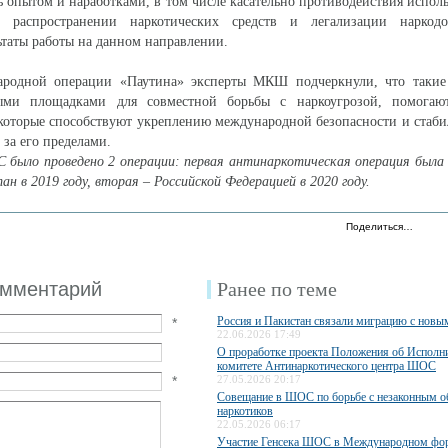
 опытом и наработками, в том числе касательно противодействия испол
 распространении наркотических средств и легализации наркод
ьтаты работы на данном направлении.
родной операции «Паутина» эксперты МКШ подчеркнули, что такие
ыми площадками для совместной борьбы с наркоугрозой, помогают
которые способствуют укреплению международной безопасности и стаби
 за его пределами.
 было проведено 2 операции: первая антинаркотическая операция была
ан в 2019 году, вторая – Российской Федерацией в 2020 году.
Поделиться…
омментарий
Ранее по теме
Россия и Пакистан связали миграцию с новы
*
22.06.2026 17:49
О проработке проекта Положения об Исполн
комитете Антинаркотического центра ШОС
*
27.05.2026 20:17
Совещание в ШОС по борьбе с незаконным 
наркотиков
22.05.2026 06:17
Участие Генсека ШОС в Международном фо