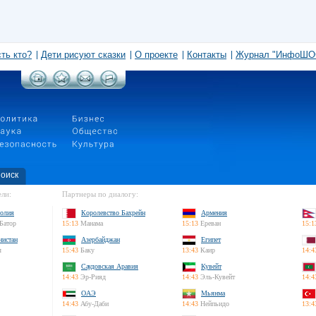
сть кто?
Дети рисуют сказки
О проекте
Контакты
Журнал "ИнфоШО
оиск
ли:
Партнеры по диалогу:
олия
Королевство Бахрейн
Армения
Батор
15:13
Манама
15:13
Ереван
15:1
нистан
Азербайджан
Египет
л
15:43
Баку
13:43
Каир
14:4
Саудовская Аравия
Кувейт
14:43
Эр-Рияд
14:43
Эль-Кувейт
14:4
ОАЭ
Мьянма
14:43
Абу-Даби
14:43
Нейпьидо
13:4