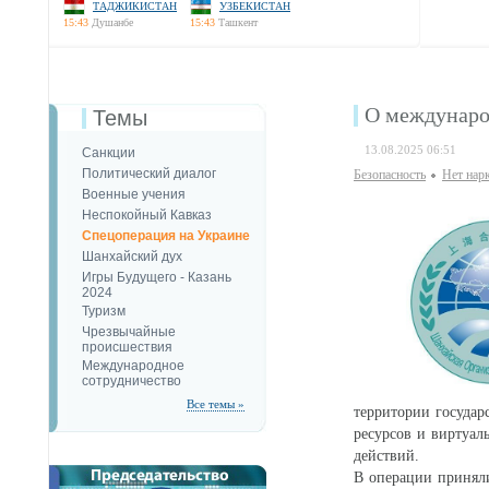
ТАДЖИКИСТАН
УЗБЕКИСТАН
15:43
Душанбе
15:43
Ташкент
О междунаро
Темы
13.08.2025 06:51
Санкции
Политический диалог
Безопаcность
Нет нар
Военные учения
Неспокойный Кавказ
Спецоперация на Украине
Шанхайский дух
Игры Будущего - Казань
2024
Туризм
Чрезвычайные
происшествия
Международное
сотрудничество
Все темы »
территории государ
ресурсов и виртуал
действий.
В операции приняли