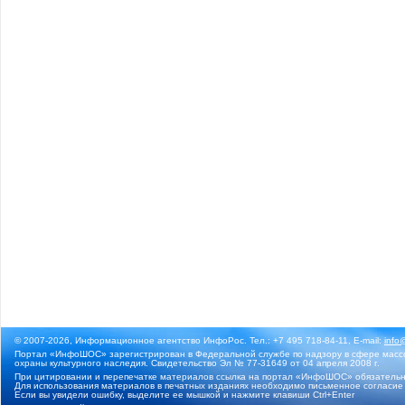
© 2007-2026, Информационное агентство ИнфоРос. Тел.: +7 495 718-84-11, E-mail:
info
Портал «ИнфоШОС» зарегистрирован в Федеральной службе по надзору в сфере массо
охраны культурного наследия. Свидетельство Эл № 77-31649 от 04 апреля 2008 г.
При цитировании и перепечатке материалов ссылка на портал «ИнфоШОС» обязательн
Для использования материалов в печатных изданиях необходимо письменное согласие
Если вы увидели ошибку, выделите ее мышкой и нажмите клавиши Ctrl+Enter