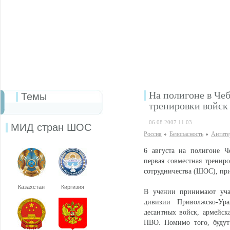
На полигоне в Че
Темы
тренировки войс
06.08.2007 11:03
МИД стран ШОС
Россия
Безопаcность
Антите
6 августа на полигоне Ч
первая совместная тренир
сотрудничества (ШОС), пр
Казахстан
Киргизия
В учении принимают учас
дивизии Приволжско-Ура
десантных войск, армейск
ПВО. Помимо того, будут