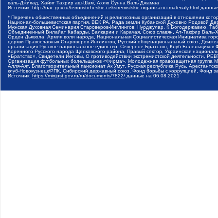
валь-Джихад, Хайят Тахрир аш-Шам, Ахлю Сунна Валь Джамаа
Источник:
http://nac.gov.ru/terroristicheskie-i-ekstremistskie-organizacii-i-materialy.html
данные
* Перечень общественных объединений и религиозных организаций в отношении котор
Национал-большевистская партия, ВЕК РА, Рада земли Кубанской Духовно Родовой Де
Мужская Духовная Семинария Староверов-Инглингов, Нурджулар, К Богодержавию, Таб
Объединенный Вилайат Кабарды, Балкарии и Карачая, Союз славян, Ат-Такфир Валь-Х
Орден Дьявола, Армия воли народа, Национальная Социалистическая Инициатива горо
церкви Православных Староверов-Инглингов, Русский общенациональный союз, Движени
организация Русское национальное единство, Северное Братство, Клуб Болельщиков 
Коренного Русского народа Щелковского района, Правый сектор, Украинская националь
«Братство», Свидетели Иеговы, О противодействии экстремистской деятельности, РЕВ
Организация футбольных болельщиков «Фирма», Молодежная правозащитная группа МПГ
Алля-Аят, Благотворительный пансионат Ак Умут, Русская республика Русь, Арестантско
клуб-Новокузнецк/РПК, Сибирский державный союз, Фонд борьбы с коррупцией, Фонд 
Источник:
https://minjust.gov.ru/ru/documents/7822/
данные на
06.08.2021