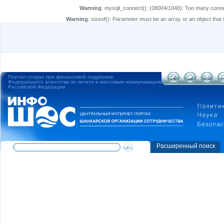
Warning
: mysqli_connect(): (08004/1040): Too many conne
Warning
: sizeof(): Parameter must be an array or an object tha
Портал создан при финансовой поддержке
Федерального агентства по печати и массовым коммуникациям
Российской Федерации
Расширенный поиск