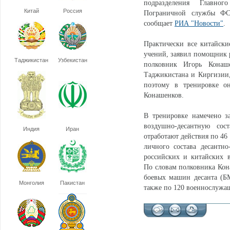
подразделения Главног
Китай
Россия
Пограничной службы ФС
сообщает
РИА "Новости"
.
Практически все китайски
учений, заявил помощник 
Таджикистан
Узбекистан
полковник Игорь Конаше
Таджикистана и Киргизии,
поэтому в тренировке он
Конашенков.
В тренировке намечено з
воздушно-десантную сос
Индия
Иран
отработают действия по 46
личного состава десант
российских и китайских 
По словам полковника Кона
боевых машин десанта (БМ
Монголия
Пакистан
также по 120 военнослужа