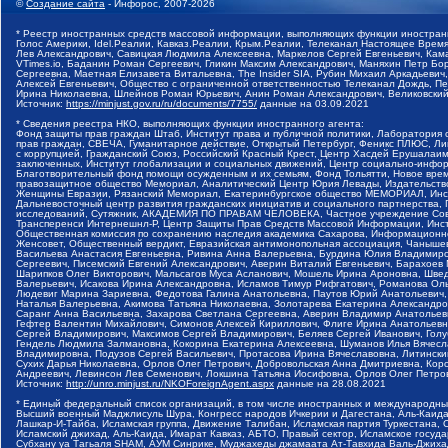
©
Создание сайта
- Инфорос, 2007-2026
* Реестр иностранных средств массовой информации, выполняющих функции иностранн
Голос Америки, Idel.Реалии, Кавказ.Реалии, Крым.Реалии, Телеканал Настоящее Время
Лев Александрович, Савицкая Людмила Алексеевна, Маркелов Сергей Евгеньевич, Кама
VTimes.io, Баданин Роман Сергеевич, Гликин Максим Александрович, Маняхин Петр Б
Сергеевна, Маетная Елизавета Витальевна, The Insider SIA, Рубин Михаил Аркадьеви
Алексей Евгеньевич, Общество с ограниченной ответственностью Телеканал Дождь, Пе
Ирина Николаевна, Шлейнов Роман Юрьевич, Анин Роман Александрович, Великовский 
Источник:
https://minjust.gov.ru/ru/documents/7755/
данные на
03.09.2021
* Сведения реестра НКО, выполняющих функции иностранного агента:
Фонд защиты прав граждан Штаб, Институт права и публичной политики, Лаборатория
прав граждан, СВЕЧА, Гуманитарное действие, Открытый Петербург, Феникс ПЛЮС, Лиг
с коррупцией, Гражданский Союз, Российский Красный Крест, Центр Хасдей Ерушалаим
заключенных, Институт глобализации и социальных движений, Центр социально-инфо
Благотворительный фонд помощи осужденным и их семьям, Фонд Тольятти, Новое время,
правозащитное общество Мемориал, Аналитический Центр Юрия Левады, Издательство
Женщины Евразии, Рязанский Мемориал, Екатеринбургское общество МЕМОРИАЛ, Инстит
Дальневосточный центр развития гражданских инициатив и социального партнерства,
исследований, Сутяжник, АКАДЕМИЯ ПО ПРАВАМ ЧЕЛОВЕКА, Частное учреждение Совет
Трансперенси Интернешнл-Р, Центр Защиты Прав Средств Массовой Информации, Инстит
Общественная комиссия по сохранению наследия академика Сахарова, Информационно
Женсовет, Общественный вердикт, Евразийская антимонопольная ассоциация, Чанышев
Васильева Анастасия Евгеньевна, Ривина Анна Валерьевна, Бурдина Юлия Владимиров
Сергеевич, Писемский Евгений Александрович, Аверин Виталий Евгеньевич, Барахоев
Шарипков Олег Викторович, Мальсагов Муса Асланович, Мошель Ирина Ароновна, Швед
Валерьевич, Исакова Ирина Александровна, Исламов Тимур Рифгатович, Романова Ол
Людевиг Марина Зариевна, Федотова Галина Анатольевна, Паутов Юрий Анатольевич, 
Наталья Валерьевна, Акимова Татьяна Николаевна, Золотарева Екатерина Александро
Саранг Анна Васильевна, Захарова Светлана Сергеевна, Аверин Владимир Анатольев
Гефтер Валентин Михайлович, Симонов Алексей Кириллович, Флиге Ирина Анатольевн
Сергей Владимирович, Максимов Сергей Владимирович, Беляев Сергей Иванович, Гол
Гендель Людмила Залмановна, Кокорина Екатерина Алексеевна, Шуманов Илья Вячесл
Владимировна, Подузов Сергей Васильевич, Протасова Ирина Вячеславовна, Литински
Сухих Дарья Николаевна, Орлов Олег Петрович, Добровольская Анна Дмитриевна, Ко
Андреевич, Левинсон Лев Семенович, Локшина Татьяна Иосифовна, Орлов Олег Петров
Источник:
http://unro.minjust.ru/NKOForeignAgent.aspx
данные на
28.08.2021
* Единый федеральный список организаций, в том числе иностранных и международны
Высший военный Маджлисуль Шура, Конгресс народов Ичкерии и Дагестана, Аль-Каида,
Лашкар-И-Тайба, Исламская группа, Движение Талибан, Исламская партия Туркестана,
Исламский джихад, Аль-Каида, Имарат Кавказ, АБТО, Правый сектор, Исламское госуд
Субхану уа Тагьаля SHAM, АУМ Синрике, Муджахеды джамаата Ат-Тавхида Валь-Джихад