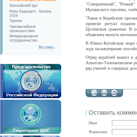
"Совершенный", "Резкий" 
Шанхайский дух
Малаккского пролива, сооб
Игры Будущего - Казань
2024
"Ранее в Корейском проли
Туризм
провели ритуал отдания
Чрезвычайные
Цусимском сражении. В зн
происшествия
объявлена минута молчания
Международное
сотрудничество
В Южно-Китайском море к
Все темы »
ходу кильватерным способо
Отряд кораблей вышел в д
Азиатско-Тихоокеанском ре
ряд учений и совершат дел
Оставить комме
Имя
Фамилия