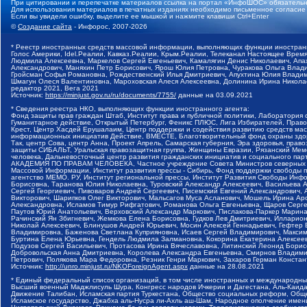
При цитировании и перепечатке материалов ссылка на портал «ИнфоШОС» обязательн
Для использования материалов в печатных изданиях необходимо письменное согласие
Если вы увидели ошибку, выделите ее мышкой и нажмите клавиши Ctrl+Enter
©
Создание сайта
- Инфорос, 2007-2026
* Реестр иностранных средств массовой информации, выполняющих функции иностранн
Голос Америки, Idel.Реалии, Кавказ.Реалии, Крым.Реалии, Телеканал Настоящее Время
Людмила Алексеевна, Маркелов Сергей Евгеньевич, Камалягин Денис Николаевич, Апах
Александрович, Маняхин Петр Борисович, Ярош Юлия Петровна, Чуракова Ольга Влади
Гройсман Софья Романовна, Рождественский Илья Дмитриевич, Апухтина Юлия Владимир
Шмагун Олеся Валентиновна, Мароховская Алеся Алексеевна, Долинина Ирина Никола
редактор 2021, Вега 2021
Источник:
https://minjust.gov.ru/ru/documents/7755/
данные на
03.09.2021
* Сведения реестра НКО, выполняющих функции иностранного агента:
Фонд защиты прав граждан Штаб, Институт права и публичной политики, Лаборатория
Гуманитарное действие, Открытый Петербург, Феникс ПЛЮС, Лига Избирателей, Правов
Крест, Центр Хасдей Ерушалаим, Центр поддержки и содействия развитию средств мас
информационных инициатив Действие, ВМЕСТЕ, Благотворительный фонд охраны здоров
Так, центр Сова, центр Анна, Проект Апрель, Самарская губерния, Эра здоровья, пр
защиты СИБАЛЬТ, Уральская правозащитная группа, Женщины Евразии, Рязанский Мемо
человека, Дальневосточный центр развития гражданских инициатив и социального пар
АКАДЕМИЯ ПО ПРАВАМ ЧЕЛОВЕКА, Частное учреждение Совета Министров северных стр
Массовой Информации, Институт развития прессы - Сибирь, Фонд поддержки свободы 
агентство МЕМО. РУ, Институт региональной прессы, Институт Развития Свободы Инф
Борисовна, Таранова Юлия Николаевна, Туровский Александр Алексеевич, Васильева 
Сергей Георгиевич, Пивоваров Андрей Сергеевич, Писемский Евгений Александрович,
Викторович, Шарипков Олег Викторович, Мальсагов Муса Асланович, Мошель Ирина Ар
Александровна, Исламов Тимур Рифгатович, Романова Ольга Евгеньевна, Щаров Серг
Паутов Юрий Анатольевич, Верховский Александр Маркович, Пислакова-Паркер Марина
Рачинский Ян Збигневич, Жемкова Елена Борисовна, Гудков Лев Дмитриевич, Иллари
Николай Алексеевич, Блинушов Андрей Юрьевич, Мосин Алексей Геннадьевич, Гефтер
Владимировна, Баженова Светлана Куприяновна, Исаев Сергей Владимирович, Максим
Буртина Елена Юрьевна, Гендель Людмила Залмановна, Кокорина Екатерина Алексеев
Подузов Сергей Васильевич, Протасова Ирина Вячеславовна, Литинский Леонид Борис
Добровольская Анна Дмитриевна, Королева Александра Евгеньевна, Смирнов Владими
Петрович, Полякова Мара Федоровна, Резник Генри Маркович, Захаров Герман Конста
Источник:
http://unro.minjust.ru/NKOForeignAgent.aspx
данные на
28.08.2021
* Единый федеральный список организаций, в том числе иностранных и международны
Высший военный Маджлисуль Шура, Конгресс народов Ичкерии и Дагестана, Аль-Каида, 
Движение Талибан, Исламская партия Туркестана, Общество социальных реформ, Общес
Исламское государство, Джабха аль-Нусра ли-Ахль аш-Шам, Народное ополчение имен