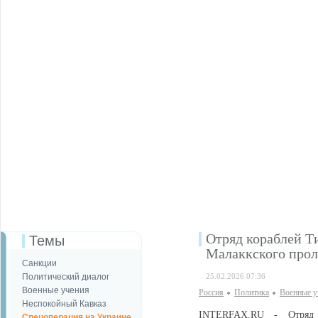
Отряд кораблей Т
Темы
Малаккского прол
Санкции
Политический диалог
25.02.2026 07:36
Военные учения
Россия
Политика
Военные у
Неспокойный Кавказ
INTERFAX.RU - Отряд к
Спецоперация на Украине