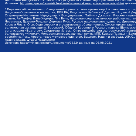
Чистопольский Джамаат, Рохнамо ба суи давлати исломи, Террористическое сообщест
Источник:
http://nac.gov.ru/terroristicheskie-i-ekstremistskie-organizacii-i-materialy.html
данные
* Перечень общественных объединений и религиозных организаций в отношении котор
Национал-большевистская партия, ВЕК РА, Рада земли Кубанской Духовно Родовой Де
Староверов-Инглингов, Нурджулар, К Богодержавию, Таблиги Джамаат, Русское наци
славян, Ат-Такфир Валь-Хиджра, Пит Буль, Национал-социалистическая рабочая парт
Череповца, Духовно-Родовая Держава Русь, Русское национальное единство, Древнер
Кровь и Честь, О свободе совести и о религиозных объединениях, Омская организаци
религиозная организация п. Боровский, Община Коренного Русского народа Щелковског
организация «Братство», Свидетели Иеговы, О противодействии экстремистской деяте
болельщиков «Фирма», Молодежная правозащитная группа МПГ, Курсом Правды и Единен
республика Русь, Арестантское уголовное единство, Башкорт, Нация и свобода, W.H.С
прав граждан, Штабы Навального
Источник:
https://minjust.gov.ru/ru/documents/7822/
данные на
06.08.2021