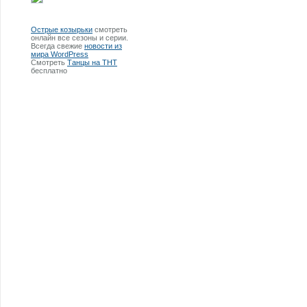
Острые козырьки
смотреть
онлайн все сезоны и серии.
Всегда свежие
новости из
мира WordPress
Смотреть
Танцы на ТНТ
бесплатно