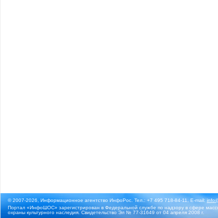
© 2007-2026, Информационное агентство ИнфоРос. Тел.: +7 495 718-84-11, E-mail:
info
Портал «ИнфоШОС» зарегистрирован в Федеральной службе по надзору в сфере массо
охраны культурного наследия. Свидетельство Эл № 77-31649 от 04 апреля 2008 г.