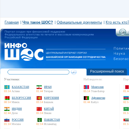
Главная
Что такое ШОС?
Официальные документы
Кто есть кто
Портал создан при финансовой поддержке
Федерального агентства по печати и массовым коммуникациям
Российской Федерации
Расширенный поиск
Участники:
Наблюдатели:
Пар
КАЗАХСТАН
ИРАН
Монголия
03:14
Астана
01:44
Тегеран
05:14
Улан-Батор
01:4
БЕЛОРУССИЯ
КИРГИЗИЯ
Афганистан
00:14
Минск
03:14
Бишкек
01:44
Кабул
02:1
ИНДИЯ
КИТАЙ
02:44
Дели
05:14
Пекин
01:1
РОССИЯ
ПАКИСТАН
01:14
Москва
02:14
Исламабад
01:1