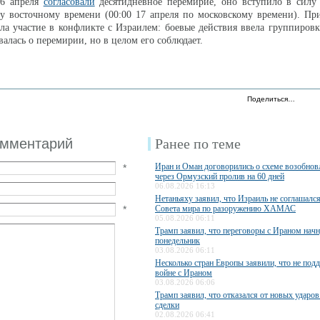
16 апреля
согласовали
десятидневное перемирие, оно вступило в силу 
у восточному времени (00:00 17 апреля по московскому времени). Пр
а участие в конфликте с Израилем: боевые действия ввела группировк
валась о перемирии, но в целом его соблюдает.
Поделиться…
омментарий
Ранее по теме
Иран и Оман договорились о схеме возобно
*
через Ормузский пролив на 60 дней
06.08.2026 16:13
Нетаньяху заявил, что Израиль не соглашалс
*
Совета мира по разоружению ХАМАС
05.08.2026 06:11
Трамп заявил, что переговоры с Ираном начн
понедельник
03.08.2026 06:11
Несколько стран Европы заявили, что не по
войне с Ираном
03.08.2026 06:06
Трамп заявил, что отказался от новых ударов
сделки
02.08.2026 06:41