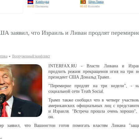
Камбоджа
Шри-Ланка
00:03
Пномпень
00:03
Коломбо
А заявил, что Израиль и Ливан продлят перемирие
тика
Вооруженный конфликт
INTERFAX.RU - Власти Ливана и Израи
продлить режим прекращения огня на три не
президент США Дональд Трамп.
"Перемирие продлят на три недели", - н
социальной сети Truth Social.
Трамп также сообщил что в четверг участвов
американских официальных лиц с представит
и Израиля. "Встреча прошла очень хорошо", 
он.
ер заявил, что Вашингтон готов помогать властям Ливана "защ