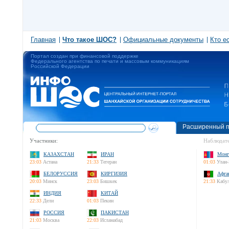
Главная
Что такое ШОС?
Официальные документы
Кто е
Портал создан при финансовой поддержке
Федерального агентства по печати и массовым коммуникациям
Российской Федерации
Расширенный п
Участники:
Наблюдате
КАЗАХСТАН
ИРАН
Монг
23:03
Астана
21:33
Тегеран
01:03
Улан-
БЕЛОРУССИЯ
КИРГИЗИЯ
Афга
20:03
Минск
23:03
Бишкек
21:33
Кабу
ИНДИЯ
КИТАЙ
22:33
Дели
01:03
Пекин
РОССИЯ
ПАКИСТАН
21:03
Москва
22:03
Исламабад