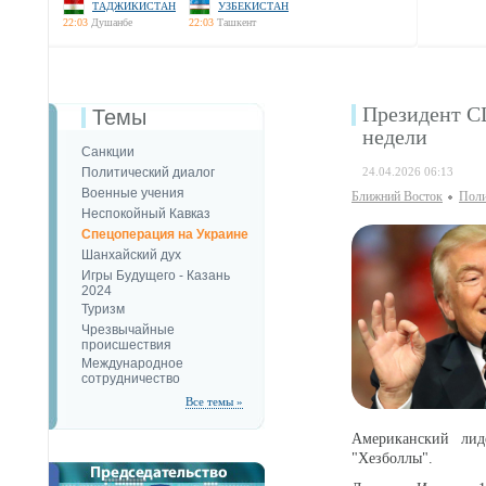
ТАДЖИКИСТАН
УЗБЕКИСТАН
22:03
Душанбе
22:03
Ташкент
Президент СШ
Темы
недели
Санкции
Политический диалог
24.04.2026 06:13
Военные учения
Ближний Восток
Поли
Неспокойный Кавказ
Спецоперация на Украине
Шанхайский дух
Игры Будущего - Казань
2024
Туризм
Чрезвычайные
происшествия
Международное
сотрудничество
Все темы »
Американский лид
"Хезболлы".