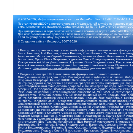
© 2007-2026, Информационное агентство ИнфоРос. Тел.: +7 495 718-84-11, E-
Портал «ИнфоШОС» зарегистрирован в Федеральной службе по надзору в сфе
охраны культурного наследия. Свидетельство Эл № 77-31649 от 04 апреля 200
При цитировании и перепечатке материалов ссылка на портал «ИнфоШОС» об
Для использования материалов в печатных изданиях необходимо письменное 
Если вы увидели ошибку, выделите ее мышкой и нажмите клавиши Ctrl+Enter
©
Создание сайта
- Инфорос, 2007-2026
* Реестр иностранных средств массовой информации, выполняющих функции 
Голос Америки, Idel.Реалии, Кавказ.Реалии, Крым.Реалии, Телеканал Настоя
Алексеевна, Маркелов Сергей Евгеньевич, Камалягин Денис Николаевич, Апах
Борисович, Ярош Юлия Петровна, Чуракова Ольга Владимировна, Железнова М
Рождественский Илья Дмитриевич, Апухтина Юлия Владимировна, Постернак Ал
Алеся Алексеевна, Долинина Ирина Николаевна, Шлейнов Роман Юрьевич, Ани
Источник:
https://minjust.gov.ru/ru/documents/7755/
данные на
03.09.2021
* Сведения реестра НКО, выполняющих функции иностранного агента:
Фонд защиты прав граждан Штаб, Институт права и публичной политики, Лаб
Открытый Петербург, Феникс ПЛЮС, Лига Избирателей, Правовая инициатива, 
Центр поддержки и содействия развитию средств массовой информации, Горя
Благотворительный фонд охраны здоровья и защиты прав граждан, Благотвори
губерния, Эра здоровья, правозащитное общество Мемориал, Аналитический 
Рязанский Мемориал, Екатеринбургское общество МЕМОРИАЛ, Институт прав ч
партнерства, Пермский региональный правозащитный центр, Гражданское де
Центр развития некоммерческих организаций, Гражданское содействие, Цент
контроль, Человек и Закон, Общественная комиссия по сохранению наследия
Общественный вердикт, Евразийская антимонопольная ассоциация, Чанышева 
Валерьевна, Бурдина Юлия Владимировна, Бойко Анатолий Николаевич, Гусев
Бекханович, Шевченко Дмитрий Александрович, Жданов Иван Юрьевич, Рубано
Каргалицкий Борис Юльевич, Созаев Валерий Валерьевич, Исакова Ирина Ал
Людевиг Марина Зариевна, Федотова Галина Анатольевна, Паутов Юрий Анато
Николаевна, Золотарева Екатерина Александровна, Рачинский Ян Збигневич
Анатольевич, Щур Татьяна Михайловна, Щур Николай Алексеевич, Блинушов 
Дмитриевна, Вититинова Елена Владимировна, Баженова Светлана Куприяновн
Елена Владимировна, Буртина Елена Юрьевна, Гендель Людмила Залмановна,
Владимировна, Подузов Сергей Васильевич, Протасова Ирина Вячеславовна, 