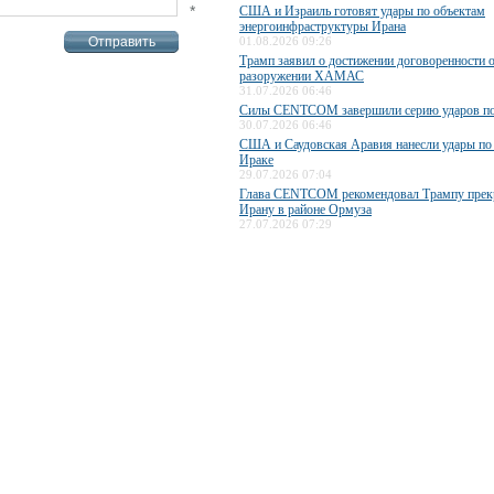
*
США и Израиль готовят удары по объектам
энергоинфраструктуры Ирана
01.08.2026 09:26
Трамп заявил о достижении договоренности 
разоружении ХАМАС
31.07.2026 06:46
Силы CENTCOM завершили серию ударов п
30.07.2026 06:46
США и Саудовская Аравия нанесли удары по
Ираке
29.07.2026 07:04
Глава CENTCOM рекомендовал Трампу прекр
Ирану в районе Ормуза
27.07.2026 07:29