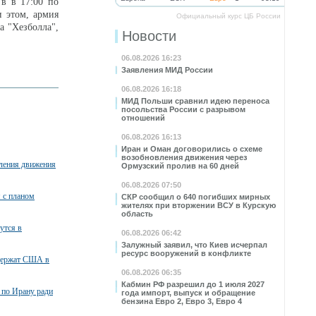
в в 17:00 по
и этом, армия
Официальный курс ЦБ России
а "Хезболла",
Новости
06.08.2026 16:23
Заявления МИД России
06.08.2026 16:18
МИД Польши сравнил идею переноса
посольства России с разрывом
отношений
06.08.2026 16:13
Иран и Оман договорились о схеме
возобновления движения через
вления движения
Ормузский пролив на 60 дней
06.08.2026 07:50
я с планом
СКР сообщил о 640 погибших мирных
жителях при вторжении ВСУ в Курскую
область
утся в
06.08.2026 06:42
Залужный заявил, что Киев исчерпал
ресурс вооружений в конфликте
ддержат США в
06.08.2026 06:35
Кабмин РФ разрешил до 1 июля 2027
 по Ирану ради
года импорт, выпуск и обращение
бензина Евро 2, Евро 3, Евро 4