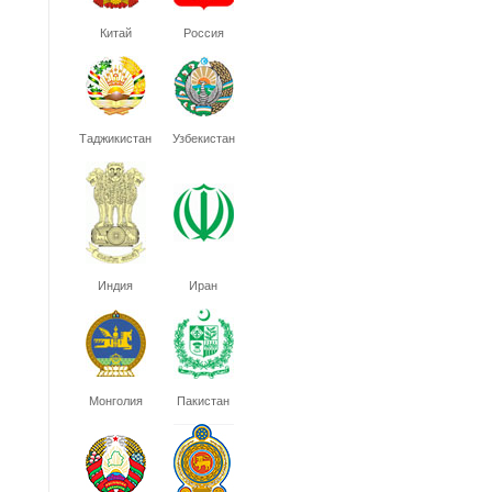
Китай
Россия
Таджикистан
Узбекистан
Индия
Иран
Монголия
Пакистан