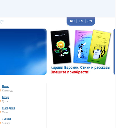
RU
EN
CN
С"
Непал
3
Катманду
Катар
3
Доха
Мальдивы
3
Мале
Турция
3
Анкара