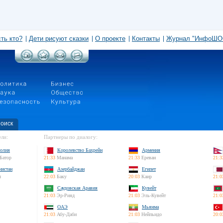
сть кто?
Дети рисуют сказки
О проекте
Контакты
Журнал "ИнфоШО
оиск
ли:
Партнеры по диалогу:
олия
Королевство Бахрейн
Армения
Батор
21:33
Манама
21:33
Ереван
21:3
нистан
Азербайджан
Египет
л
22:03
Баку
20:03
Каир
21:0
Саудовская Аравия
Кувейт
21:03
Эр-Рияд
21:03
Эль-Кувейт
21:0
ОАЭ
Мьянма
21:03
Абу-Даби
21:03
Нейпьидо
20:0