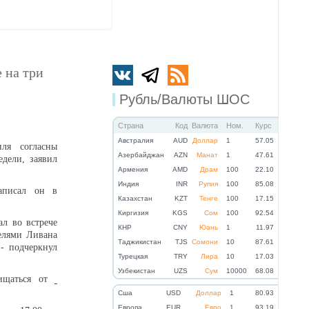
 на три
Рубль/Валюты ШОС
Страна
Код
Валюта
Ном.
Курс
Австралия
AUD
Доллар
1
57.05
ля согласны
Азербайджан
AZN
Манат
1
47.61
дели, заявил
Армения
AMD
Драм
100
22.10
Индия
INR
Рупия
100
85.08
аписал он в
Казахстан
KZT
Тенге
100
17.15
Киргизия
KGS
Сом
100
92.54
ал во встрече
КНР
CNY
Юань
1
11.97
елями Ливана
Таджикистан
TJS
Сомони
10
87.61
- подчеркнул
Турецкая
TRY
Лира
10
17.03
Узбекистан
UZS
Сум
10000
68.08
ищаться от
Cша
USD
Доллар
1
80.93
Eвропа
EUR
Евро
1
93.19