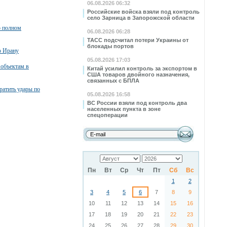
06.08.2026 06:32
Российские войска взяли под контроль
село Зарница в Запорожской области
о полном
06.08.2026 06:28
ТАСС подсчитал потери Украины от
блокады портов
о Ирану
05.08.2026 17:03
 объектам в
Китай усилил контроль за экспортом в
США товаров двойного назначения,
связанных с БПЛА
атить удары по
05.08.2026 16:58
ВС России взяли под контроль два
населенных пункта в зоне
спецоперации
Пн
Вт
Ср
Чт
Пт
Сб
Вс
1
2
3
4
5
6
7
8
9
10
11
12
13
14
15
16
17
18
19
20
21
22
23
24
25
26
27
28
29
30