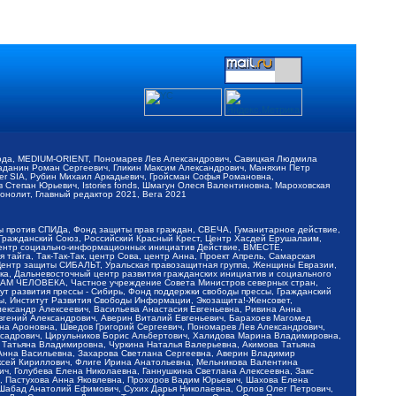
обода, MEDIUM-ORIENT, Пономарев Лев Александрович, Савицкая Людмила
Баданин Роман Сергеевич, Гликин Максим Александрович, Маняхин Петр
er SIA, Рубин Михаил Аркадьевич, Гройсман Софья Романовна,
Степан Юрьевич, Istories fonds, Шмагун Олеся Валентиновна, Мароховская
нолит, Главный редактор 2021, Вега 2021
Мы против СПИДа, Фонд защиты прав граждан, СВЕЧА, Гуманитарное действие,
 Гражданский Союз, Российский Красный Крест, Центр Хасдей Ерушалаим,
 Центр социально-информационных инициатив Действие, ВМЕСТЕ,
айга, Так-Так-Так, центр Сова, центр Анна, Проект Апрель, Самарская
Центр защиты СИБАЛЬТ, Уральская правозащитная группа, Женщины Евразии,
ка, Дальневосточный центр развития гражданских инициатив и социального
АВАМ ЧЕЛОВЕКА, Частное учреждение Совета Министров северных стран,
т развития прессы - Сибирь, Фонд поддержки свободы прессы, Гражданский
ы, Институт Развития Свободы Информации, Экозащита!-Женсовет,
ександр Алексеевич, Васильева Анастасия Евгеньевна, Ривина Анна
вгений Александрович, Аверин Виталий Евгеньевич, Барахоев Магомед
на Ароновна, Шведов Григорий Сергеевич, Пономарев Лев Александрович,
ксадрович, Цирульников Борис Альбертович, Халидова Марина Владимировна,
 Татьяна Владимировна, Чуркина Наталья Валерьевна, Акимова Татьяна
 Анна Васильевна, Захарова Светлана Сергеевна, Аверин Владимир
ксей Кириллович, Флиге Ирина Анатольевна, Мельникова Валентина
, Голубева Елена Николаевна, Ганнушкина Светлана Алексеевна, Закс
, Пастухова Анна Яковлевна, Прохоров Вадим Юрьевич, Шахова Елена
 Шабад Анатолий Ефимович, Сухих Дарья Николаевна, Орлов Олег Петрович,