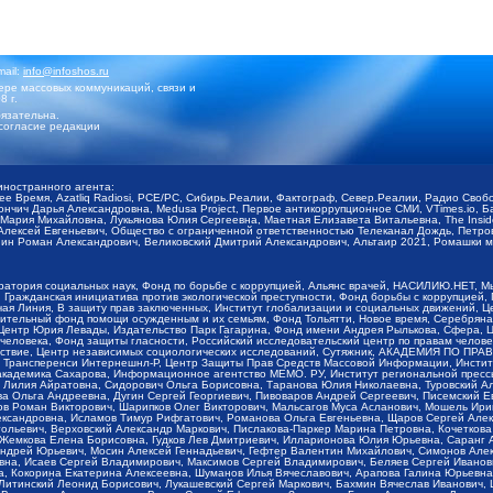
mail:
info@infoshos.ru
ре массовых коммуникаций, связи и
8 г.
язательна.
согласие редакции
иностранного агента:
щее Время, Azatliq Radiosi, PCE/PC, Сибирь.Реалии, Фактограф, Север.Реалии, Радио Св
ончич Дарья Александровна, Medusa Project, Первое антикоррупционное СМИ, VTimes.io, 
ария Михайловна, Лукьянова Юлия Сергеевна, Маетная Елизавета Витальевна, The Insid
ексей Евгеньевич, Общество с ограниченной ответственностью Телеканал Дождь, Петров 
н Роман Александрович, Великовский Дмитрий Александрович, Альтаир 2021, Ромашки мо
оратория социальных наук, Фонд по борьбе с коррупцией, Альянс врачей, НАСИЛИЮ.НЕТ, 
Гражданская инициатива против экологической преступности, Фонд борьбы с коррупцией,
чая Линия, В защиту прав заключенных, Институт глобализации и социальных движений,
тельный фонд помощи осужденным и их семьям, Фонд Тольятти, Новое время, Серебряная т
Центр Юрия Левады, Издательство Парк Гагарина, Фонд имени Андрея Рылькова, Сфера, 
еловека, Фонд защиты гласности, Российский исследовательский центр по правам челове
йствие, Центр независимых социологических исследований, Сутяжник, АКАДЕМИЯ ПО ПР
р Трансперенси Интернешнл-Р, Центр Защиты Прав Средств Массовой Информации, Институ
 академика Сахарова, Информационное агентство МЕМО. РУ, Институт региональной пресс
Лилия Айратовна, Сидорович Ольга Борисовна, Таранова Юлия Николаевна, Туровский Ал
а Ольга Андреевна, Дугин Сергей Георгиевич, Пивоваров Андрей Сергеевич, Писемский Е
в Роман Викторович, Шарипков Олег Викторович, Мальсагов Муса Асланович, Мошель Ири
ександровна, Исламов Тимур Рифгатович, Романова Ольга Евгеньевна, Щаров Сергей Але
льевич, Верховский Александр Маркович, Пислакова-Паркер Марина Петровна, Кочеткова
, Жемкова Елена Борисовна, Гудков Лев Дмитриевич, Илларионова Юлия Юрьевна, Саранг
Андрей Юрьевич, Мосин Алексей Геннадьевич, Гефтер Валентин Михайлович, Симонов Але
а, Исаев Сергей Владимирович, Максимов Сергей Владимирович, Беляев Сергей Иванович
 Кокорина Екатерина Алексеевна, Шуманов Илья Вячеславович, Арапова Галина Юрьевна
Литинский Леонид Борисович, Лукашевский Сергей Маркович, Бахмин Вячеслав Иванович,