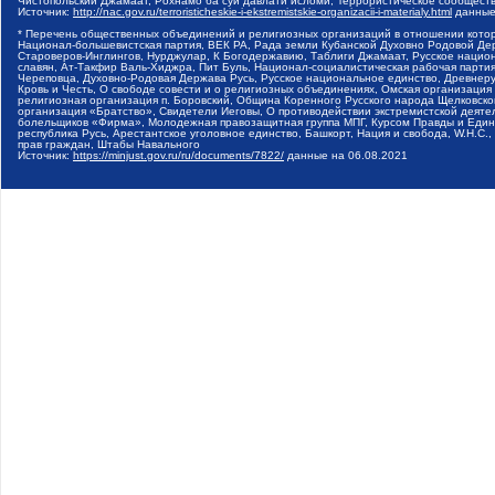
Чистопольский Джамаат, Рохнамо ба суи давлати исломи, Террористическое сообщест
Источник:
http://nac.gov.ru/terroristicheskie-i-ekstremistskie-organizacii-i-materialy.html
данные
* Перечень общественных объединений и религиозных организаций в отношении котор
Национал-большевистская партия, ВЕК РА, Рада земли Кубанской Духовно Родовой Де
Староверов-Инглингов, Нурджулар, К Богодержавию, Таблиги Джамаат, Русское наци
славян, Ат-Такфир Валь-Хиджра, Пит Буль, Национал-социалистическая рабочая парт
Череповца, Духовно-Родовая Держава Русь, Русское национальное единство, Древнер
Кровь и Честь, О свободе совести и о религиозных объединениях, Омская организаци
религиозная организация п. Боровский, Община Коренного Русского народа Щелковског
организация «Братство», Свидетели Иеговы, О противодействии экстремистской деяте
болельщиков «Фирма», Молодежная правозащитная группа МПГ, Курсом Правды и Единен
республика Русь, Арестантское уголовное единство, Башкорт, Нация и свобода, W.H.С
прав граждан, Штабы Навального
Источник:
https://minjust.gov.ru/ru/documents/7822/
данные на
06.08.2021