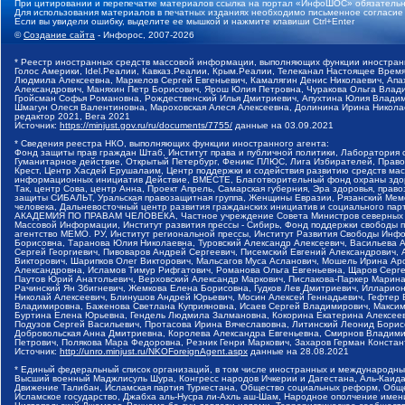
При цитировании и перепечатке материалов ссылка на портал «ИнфоШОС» обязательн
Для использования материалов в печатных изданиях необходимо письменное согласие
Если вы увидели ошибку, выделите ее мышкой и нажмите клавиши Ctrl+Enter
©
Создание сайта
- Инфорос, 2007-2026
* Реестр иностранных средств массовой информации, выполняющих функции иностранн
Голос Америки, Idel.Реалии, Кавказ.Реалии, Крым.Реалии, Телеканал Настоящее Время
Людмила Алексеевна, Маркелов Сергей Евгеньевич, Камалягин Денис Николаевич, Апах
Александрович, Маняхин Петр Борисович, Ярош Юлия Петровна, Чуракова Ольга Влади
Гройсман Софья Романовна, Рождественский Илья Дмитриевич, Апухтина Юлия Владимир
Шмагун Олеся Валентиновна, Мароховская Алеся Алексеевна, Долинина Ирина Никола
редактор 2021, Вега 2021
Источник:
https://minjust.gov.ru/ru/documents/7755/
данные на
03.09.2021
* Сведения реестра НКО, выполняющих функции иностранного агента:
Фонд защиты прав граждан Штаб, Институт права и публичной политики, Лаборатория
Гуманитарное действие, Открытый Петербург, Феникс ПЛЮС, Лига Избирателей, Правов
Крест, Центр Хасдей Ерушалаим, Центр поддержки и содействия развитию средств мас
информационных инициатив Действие, ВМЕСТЕ, Благотворительный фонд охраны здоров
Так, центр Сова, центр Анна, Проект Апрель, Самарская губерния, Эра здоровья, пр
защиты СИБАЛЬТ, Уральская правозащитная группа, Женщины Евразии, Рязанский Мемо
человека, Дальневосточный центр развития гражданских инициатив и социального пар
АКАДЕМИЯ ПО ПРАВАМ ЧЕЛОВЕКА, Частное учреждение Совета Министров северных стр
Массовой Информации, Институт развития прессы - Сибирь, Фонд поддержки свободы 
агентство МЕМО. РУ, Институт региональной прессы, Институт Развития Свободы Инф
Борисовна, Таранова Юлия Николаевна, Туровский Александр Алексеевич, Васильева 
Сергей Георгиевич, Пивоваров Андрей Сергеевич, Писемский Евгений Александрович,
Викторович, Шарипков Олег Викторович, Мальсагов Муса Асланович, Мошель Ирина Ар
Александровна, Исламов Тимур Рифгатович, Романова Ольга Евгеньевна, Щаров Серг
Паутов Юрий Анатольевич, Верховский Александр Маркович, Пислакова-Паркер Марина
Рачинский Ян Збигневич, Жемкова Елена Борисовна, Гудков Лев Дмитриевич, Иллари
Николай Алексеевич, Блинушов Андрей Юрьевич, Мосин Алексей Геннадьевич, Гефтер
Владимировна, Баженова Светлана Куприяновна, Исаев Сергей Владимирович, Максим
Буртина Елена Юрьевна, Гендель Людмила Залмановна, Кокорина Екатерина Алексеев
Подузов Сергей Васильевич, Протасова Ирина Вячеславовна, Литинский Леонид Борис
Добровольская Анна Дмитриевна, Королева Александра Евгеньевна, Смирнов Владими
Петрович, Полякова Мара Федоровна, Резник Генри Маркович, Захаров Герман Конста
Источник:
http://unro.minjust.ru/NKOForeignAgent.aspx
данные на
28.08.2021
* Единый федеральный список организаций, в том числе иностранных и международны
Высший военный Маджлисуль Шура, Конгресс народов Ичкерии и Дагестана, Аль-Каида, 
Движение Талибан, Исламская партия Туркестана, Общество социальных реформ, Общес
Исламское государство, Джабха аль-Нусра ли-Ахль аш-Шам, Народное ополчение имен