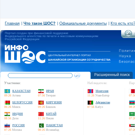
Главная
Что такое ШОС?
Официальные документы
Кто есть кто
Портал создан при финансовой поддержке
Федерального агентства по печати и массовым коммуникациям
Российской Федерации
Расширенный поиск
Участники:
Наблюдатели:
Пар
КАЗАХСТАН
ИРАН
Монголия
09:26
Астана
07:56
Тегеран
11:26
Улан-Батор
07:5
БЕЛОРУССИЯ
КИРГИЗИЯ
Афганистан
06:26
Минск
09:26
Бишкек
07:56
Кабул
08:2
ИНДИЯ
КИТАЙ
08:56
Дели
11:26
Пекин
07:2
РОССИЯ
ПАКИСТАН
07:26
Москва
08:26
Исламабад
07:2