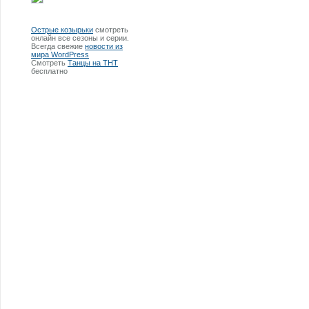
Острые козырьки
смотреть
онлайн все сезоны и серии.
Всегда свежие
новости из
мира WordPress
Смотреть
Танцы на ТНТ
бесплатно