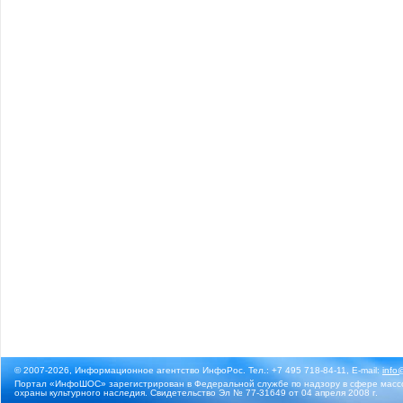
© 2007-2026, Информационное агентство ИнфоРос. Тел.: +7 495 718-84-11, E-mail:
info
Портал «ИнфоШОС» зарегистрирован в Федеральной службе по надзору в сфере массо
охраны культурного наследия. Свидетельство Эл № 77-31649 от 04 апреля 2008 г.