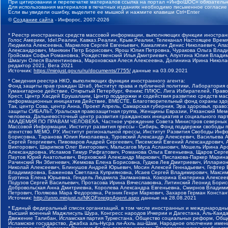
При цитировании и перепечатке материалов ссылка на портал «ИнфоШОС» обязательн
Для использования материалов в печатных изданиях необходимо письменное согласие
Если вы увидели ошибку, выделите ее мышкой и нажмите клавиши Ctrl+Enter
©
Создание сайта
- Инфорос, 2007-2026
* Реестр иностранных средств массовой информации, выполняющих функции иностранн
Голос Америки, Idel.Реалии, Кавказ.Реалии, Крым.Реалии, Телеканал Настоящее Время
Людмила Алексеевна, Маркелов Сергей Евгеньевич, Камалягин Денис Николаевич, Апах
Александрович, Маняхин Петр Борисович, Ярош Юлия Петровна, Чуракова Ольга Влади
Гройсман Софья Романовна, Рождественский Илья Дмитриевич, Апухтина Юлия Владимир
Шмагун Олеся Валентиновна, Мароховская Алеся Алексеевна, Долинина Ирина Никола
редактор 2021, Вега 2021
Источник:
https://minjust.gov.ru/ru/documents/7755/
данные на
03.09.2021
* Сведения реестра НКО, выполняющих функции иностранного агента:
Фонд защиты прав граждан Штаб, Институт права и публичной политики, Лаборатория
Гуманитарное действие, Открытый Петербург, Феникс ПЛЮС, Лига Избирателей, Правов
Крест, Центр Хасдей Ерушалаим, Центр поддержки и содействия развитию средств мас
информационных инициатив Действие, ВМЕСТЕ, Благотворительный фонд охраны здоров
Так, центр Сова, центр Анна, Проект Апрель, Самарская губерния, Эра здоровья, пр
защиты СИБАЛЬТ, Уральская правозащитная группа, Женщины Евразии, Рязанский Мемо
человека, Дальневосточный центр развития гражданских инициатив и социального пар
АКАДЕМИЯ ПО ПРАВАМ ЧЕЛОВЕКА, Частное учреждение Совета Министров северных стр
Массовой Информации, Институт развития прессы - Сибирь, Фонд поддержки свободы 
агентство МЕМО. РУ, Институт региональной прессы, Институт Развития Свободы Инф
Борисовна, Таранова Юлия Николаевна, Туровский Александр Алексеевич, Васильева 
Сергей Георгиевич, Пивоваров Андрей Сергеевич, Писемский Евгений Александрович,
Викторович, Шарипков Олег Викторович, Мальсагов Муса Асланович, Мошель Ирина Ар
Александровна, Исламов Тимур Рифгатович, Романова Ольга Евгеньевна, Щаров Серг
Паутов Юрий Анатольевич, Верховский Александр Маркович, Пислакова-Паркер Марина
Рачинский Ян Збигневич, Жемкова Елена Борисовна, Гудков Лев Дмитриевич, Иллари
Николай Алексеевич, Блинушов Андрей Юрьевич, Мосин Алексей Геннадьевич, Гефтер
Владимировна, Баженова Светлана Куприяновна, Исаев Сергей Владимирович, Максим
Буртина Елена Юрьевна, Гендель Людмила Залмановна, Кокорина Екатерина Алексеев
Подузов Сергей Васильевич, Протасова Ирина Вячеславовна, Литинский Леонид Борис
Добровольская Анна Дмитриевна, Королева Александра Евгеньевна, Смирнов Владими
Петрович, Полякова Мара Федоровна, Резник Генри Маркович, Захаров Герман Конста
Источник:
http://unro.minjust.ru/NKOForeignAgent.aspx
данные на
28.08.2021
* Единый федеральный список организаций, в том числе иностранных и международны
Высший военный Маджлисуль Шура, Конгресс народов Ичкерии и Дагестана, Аль-Каида, 
Движение Талибан, Исламская партия Туркестана, Общество социальных реформ, Общес
Исламское государство, Джабха аль-Нусра ли-Ахль аш-Шам, Народное ополчение имен