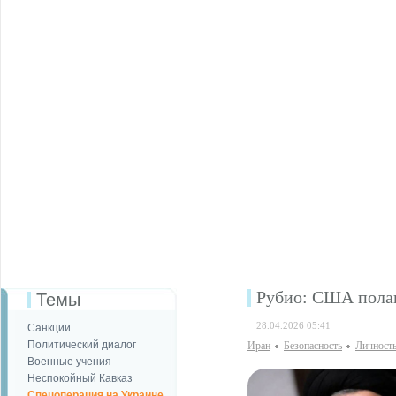
Рубио: США полаг
Темы
28.04.2026 05:41
Санкции
Политический диалог
Иран
Безопаcность
Личност
Военные учения
Неспокойный Кавказ
Спецоперация на Украине