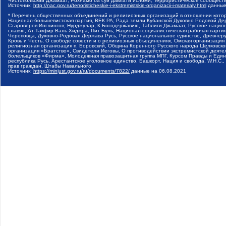
Чистопольский Джамаат, Рохнамо ба суи давлати исломи, Террористическое сообщест
Источник:
http://nac.gov.ru/terroristicheskie-i-ekstremistskie-organizacii-i-materialy.html
данные
* Перечень общественных объединений и религиозных организаций в отношении котор
Национал-большевистская партия, ВЕК РА, Рада земли Кубанской Духовно Родовой Де
Староверов-Инглингов, Нурджулар, К Богодержавию, Таблиги Джамаат, Русское наци
славян, Ат-Такфир Валь-Хиджра, Пит Буль, Национал-социалистическая рабочая парт
Череповца, Духовно-Родовая Держава Русь, Русское национальное единство, Древнер
Кровь и Честь, О свободе совести и о религиозных объединениях, Омская организаци
религиозная организация п. Боровский, Община Коренного Русского народа Щелковског
организация «Братство», Свидетели Иеговы, О противодействии экстремистской деяте
болельщиков «Фирма», Молодежная правозащитная группа МПГ, Курсом Правды и Единен
республика Русь, Арестантское уголовное единство, Башкорт, Нация и свобода, W.H.С
прав граждан, Штабы Навального
Источник:
https://minjust.gov.ru/ru/documents/7822/
данные на
06.08.2021