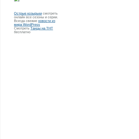
Острые козырьки
смотреть
онлайн все сезоны и серии.
Всегда свежие
новости из
мира WordPress
Смотреть
Танцы на ТНТ
бесплатно