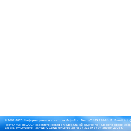
© 2007-2026, Информационное агентство ИнфоРос. Тел.: +7 495 718-84-11, E-mail:
info
Портал «ИнфоШОС» зарегистрирован в Федеральной службе по надзору в сфере массо
охраны культурного наследия. Свидетельство Эл № 77-31649 от 04 апреля 2008 г.