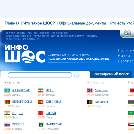
Главная
Что такое ШОС?
Официальные документы
Кто есть кто
Портал создан при финансовой поддержке
Федерального агентства по печати и массовым коммуникациям
Российской Федерации
Расширенный поиск
Участники:
Наблюдатели:
Пар
КАЗАХСТАН
ИРАН
Монголия
22:09
Астана
20:39
Тегеран
00:09
Улан-Батор
20:3
БЕЛОРУССИЯ
КИРГИЗИЯ
Афганистан
19:09
Минск
22:09
Бишкек
20:39
Кабул
21:0
ИНДИЯ
КИТАЙ
21:39
Дели
00:09
Пекин
20:0
РОССИЯ
ПАКИСТАН
20:09
Москва
21:09
Исламабад
20:0