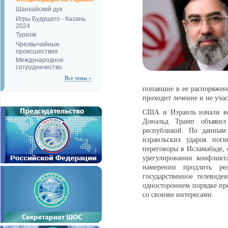
Шанхайский дух
Игры Будущего - Казань
2024
Туризм
Чрезвычайные
происшествия
Международное
сотрудничество
Все темы »
попавшие в ее распоряжен
проходит лечение и не уча
США и Израиль начали во
Дональд Трамп объявил
республикой. По данным 
израильских ударов пог
переговоры в Исламабаде, 
урегулировании конфликт
намерении продлить р
государственное телевид
одностороннем порядке про
со своими интересами.