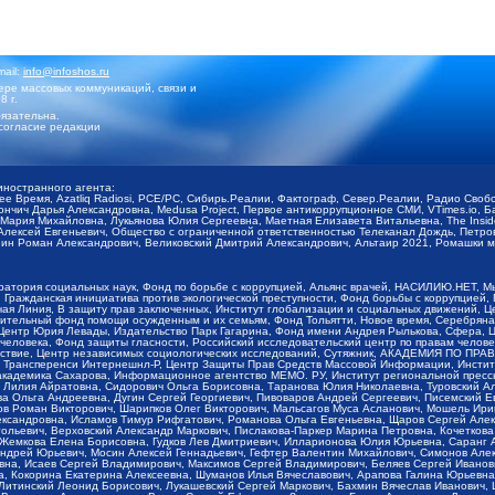
mail:
info@infoshos.ru
ре массовых коммуникаций, связи и
8 г.
язательна.
согласие редакции
иностранного агента:
щее Время, Azatliq Radiosi, PCE/PC, Сибирь.Реалии, Фактограф, Север.Реалии, Радио Св
ончич Дарья Александровна, Medusa Project, Первое антикоррупционное СМИ, VTimes.io, 
ария Михайловна, Лукьянова Юлия Сергеевна, Маетная Елизавета Витальевна, The Insid
ексей Евгеньевич, Общество с ограниченной ответственностью Телеканал Дождь, Петров 
н Роман Александрович, Великовский Дмитрий Александрович, Альтаир 2021, Ромашки мо
оратория социальных наук, Фонд по борьбе с коррупцией, Альянс врачей, НАСИЛИЮ.НЕТ, 
Гражданская инициатива против экологической преступности, Фонд борьбы с коррупцией,
чая Линия, В защиту прав заключенных, Институт глобализации и социальных движений,
тельный фонд помощи осужденным и их семьям, Фонд Тольятти, Новое время, Серебряная т
Центр Юрия Левады, Издательство Парк Гагарина, Фонд имени Андрея Рылькова, Сфера, 
еловека, Фонд защиты гласности, Российский исследовательский центр по правам челове
йствие, Центр независимых социологических исследований, Сутяжник, АКАДЕМИЯ ПО ПР
р Трансперенси Интернешнл-Р, Центр Защиты Прав Средств Массовой Информации, Институ
 академика Сахарова, Информационное агентство МЕМО. РУ, Институт региональной пресс
Лилия Айратовна, Сидорович Ольга Борисовна, Таранова Юлия Николаевна, Туровский Ал
а Ольга Андреевна, Дугин Сергей Георгиевич, Пивоваров Андрей Сергеевич, Писемский Е
в Роман Викторович, Шарипков Олег Викторович, Мальсагов Муса Асланович, Мошель Ири
ександровна, Исламов Тимур Рифгатович, Романова Ольга Евгеньевна, Щаров Сергей Але
льевич, Верховский Александр Маркович, Пислакова-Паркер Марина Петровна, Кочеткова
, Жемкова Елена Борисовна, Гудков Лев Дмитриевич, Илларионова Юлия Юрьевна, Саранг
Андрей Юрьевич, Мосин Алексей Геннадьевич, Гефтер Валентин Михайлович, Симонов Але
а, Исаев Сергей Владимирович, Максимов Сергей Владимирович, Беляев Сергей Иванович
 Кокорина Екатерина Алексеевна, Шуманов Илья Вячеславович, Арапова Галина Юрьевна
Литинский Леонид Борисович, Лукашевский Сергей Маркович, Бахмин Вячеслав Иванович,