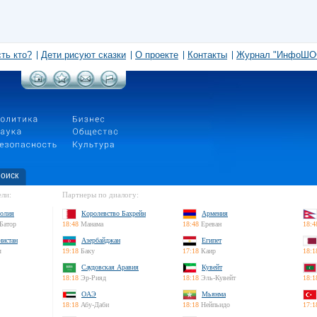
сть кто?
Дети рисуют сказки
О проекте
Контакты
Журнал "ИнфоШО
оиск
ли:
Партнеры по диалогу:
олия
Королевство Бахрейн
Армения
Батор
18:48
Манама
18:48
Ереван
18:4
нистан
Азербайджан
Египет
л
19:18
Баку
17:18
Каир
18:1
Саудовская Аравия
Кувейт
18:18
Эр-Рияд
18:18
Эль-Кувейт
18:1
ОАЭ
Мьянма
18:18
Абу-Даби
18:18
Нейпьидо
17:1