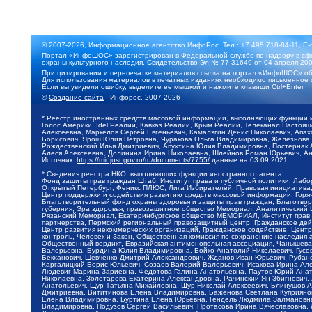
© 2007-2026, Информационное агентство ИнфоРос. Тел.: +7 495 718-84-11, E-
Портал «ИнфоШОС» зарегистрирован в Федеральной службе по надзору в сфе
охраны культурного наследия. Свидетельство Эл № 77-31649 от 04 апреля 200
При цитировании и перепечатке материалов ссылка на портал «ИнфоШОС» об
Для использования материалов в печатных изданиях необходимо письменное 
Если вы увидели ошибку, выделите ее мышкой и нажмите клавиши Ctrl+Enter
©
Создание сайта
- Инфорос, 2007-2026
* Реестр иностранных средств массовой информации, выполняющих функции 
Голос Америки, Idel.Реалии, Кавказ.Реалии, Крым.Реалии, Телеканал Настоя
Алексеевна, Маркелов Сергей Евгеньевич, Камалягин Денис Николаевич, Апах
Борисович, Ярош Юлия Петровна, Чуракова Ольга Владимировна, Железнова М
Рождественский Илья Дмитриевич, Апухтина Юлия Владимировна, Постернак Ал
Алеся Алексеевна, Долинина Ирина Николаевна, Шлейнов Роман Юрьевич, Ани
Источник:
https://minjust.gov.ru/ru/documents/7755/
данные на
03.09.2021
* Сведения реестра НКО, выполняющих функции иностранного агента:
Фонд защиты прав граждан Штаб, Институт права и публичной политики, Лаб
Открытый Петербург, Феникс ПЛЮС, Лига Избирателей, Правовая инициатива, 
Центр поддержки и содействия развитию средств массовой информации, Горя
Благотворительный фонд охраны здоровья и защиты прав граждан, Благотвори
губерния, Эра здоровья, правозащитное общество Мемориал, Аналитический 
Рязанский Мемориал, Екатеринбургское общество МЕМОРИАЛ, Институт прав ч
партнерства, Пермский региональный правозащитный центр, Гражданское де
Центр развития некоммерческих организаций, Гражданское содействие, Цент
контроль, Человек и Закон, Общественная комиссия по сохранению наследия
Общественный вердикт, Евразийская антимонопольная ассоциация, Чанышева 
Валерьевна, Бурдина Юлия Владимировна, Бойко Анатолий Николаевич, Гусев
Бекханович, Шевченко Дмитрий Александрович, Жданов Иван Юрьевич, Рубано
Каргалицкий Борис Юльевич, Созаев Валерий Валерьевич, Исакова Ирина Ал
Людевиг Марина Зариевна, Федотова Галина Анатольевна, Паутов Юрий Анато
Николаевна, Золотарева Екатерина Александровна, Рачинский Ян Збигневич
Анатольевич, Щур Татьяна Михайловна, Щур Николай Алексеевич, Блинушов 
Дмитриевна, Вититинова Елена Владимировна, Баженова Светлана Куприяновн
Елена Владимировна, Буртина Елена Юрьевна, Гендель Людмила Залмановна,
Владимировна, Подузов Сергей Васильевич, Протасова Ирина Вячеславовна, 