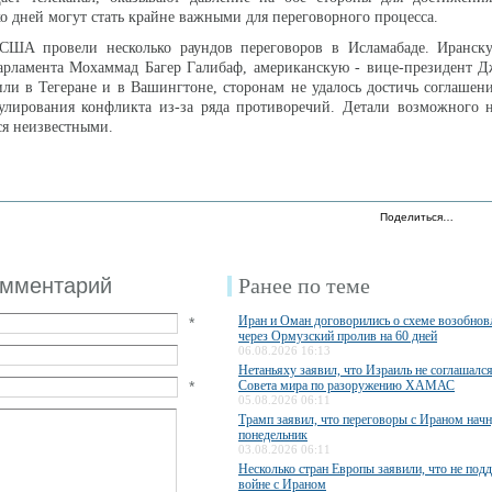
о дней могут стать крайне важными для переговорного процесса.
США провели несколько раундов переговоров в Исламабаде. Иранск
парламента Мохаммад Багер Галибаф, американскую - вице-президент 
ли в Тегеране и в Вашингтоне, сторонам не удалось достичь соглашен
гулирования конфликта из-за ряда противоречий. Детали возможного 
ся неизвестными.
Поделиться…
омментарий
Ранее по теме
Иран и Оман договорились о схеме возобно
*
через Ормузский пролив на 60 дней
06.08.2026 16:13
Нетаньяху заявил, что Израиль не соглашалс
*
Совета мира по разоружению ХАМАС
05.08.2026 06:11
Трамп заявил, что переговоры с Ираном начн
понедельник
03.08.2026 06:11
Несколько стран Европы заявили, что не по
войне с Ираном