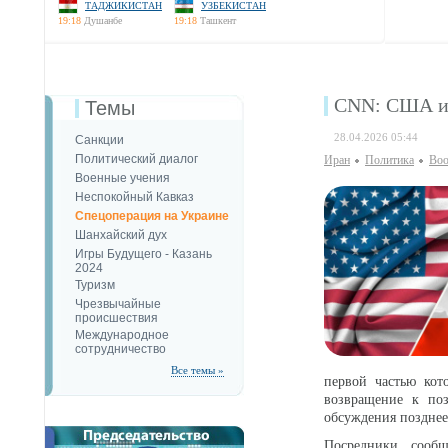
ТАДЖИКИСТАН
УЗБЕКИСТАН
19:18
Душанбе
19:18
Ташкент
CNN: США и 
Темы
28.04.2026 05:44
Санкции
Политический диалог
Иран
Политика
Воо
Военные учения
Неспокойный Кавказ
Спецоперация на Украине
Шанхайский дух
Игры Будущего - Казань
2024
Туризм
Чрезвычайные
происшествия
Международное
сотрудничество
Все темы »
первой частью кот
возвращение к поз
обсуждения позднее
Посредники, сообщ