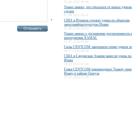
03.08.2026 06:06
Трамп заявил, что отказался от новых ударов
сделки
02.08.2026 06:41
*
США и Израиль готовят удары по объектам
энергоинфраструктуры Ирана
01.08.2026 09:26
Трамп заявил о достижении договоренности 
разоружении ХАМАС
31.07.2026 06:46
Силы CENTCOM завершили серию ударов п
30.07.2026 06:46
США и Саудовская Аравия нанесли удары по
Ираке
29.07.2026 07:04
Глава CENTCOM рекомендовал Трампу прекр
Ирану в районе Ормуза
27.07.2026 07:29