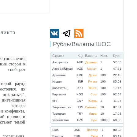
фликта
Рубль/Валюты ШОС
Страна
Код
Валюта
Ном.
Курс
о соглашения
Австралия
AUD
Доллар
1
57.05
ние сторон к
Азербайджан
AZN
Манат
1
47.61
 сообщает
Армения
AMD
Драм
100
22.10
Индия
INR
Рупия
100
85.08
торой раунд
Казахстан
KZT
Тенге
100
17.15
стоялся, их
оказаться".
Киргизия
KGS
Сом
100
92.54
 интенсивная
КНР
CNY
Юань
1
11.97
а, которая
Таджикистан
TJS
Сомони
10
87.61
ии конфликта,
Турецкая
TRY
Лира
10
17.03
кий пролив и
Узбекистан
UZS
Сум
10000
68.08
станет темой
Cша
USD
Доллар
1
80.93
 соглашения,
Eвропа
EUR
Евро
1
93.19