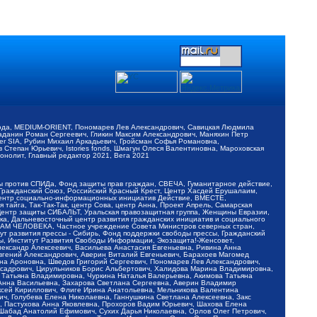
обода, MEDIUM-ORIENT, Пономарев Лев Александрович, Савицкая Людмила
Баданин Роман Сергеевич, Гликин Максим Александрович, Маняхин Петр
er SIA, Рубин Михаил Аркадьевич, Гройсман Софья Романовна,
Степан Юрьевич, Istories fonds, Шмагун Олеся Валентиновна, Мароховская
нолит, Главный редактор 2021, Вега 2021
Мы против СПИДа, Фонд защиты прав граждан, СВЕЧА, Гуманитарное действие,
 Гражданский Союз, Российский Красный Крест, Центр Хасдей Ерушалаим,
 Центр социально-информационных инициатив Действие, ВМЕСТЕ,
айга, Так-Так-Так, центр Сова, центр Анна, Проект Апрель, Самарская
Центр защиты СИБАЛЬТ, Уральская правозащитная группа, Женщины Евразии,
ка, Дальневосточный центр развития гражданских инициатив и социального
АВАМ ЧЕЛОВЕКА, Частное учреждение Совета Министров северных стран,
т развития прессы - Сибирь, Фонд поддержки свободы прессы, Гражданский
ы, Институт Развития Свободы Информации, Экозащита!-Женсовет,
ександр Алексеевич, Васильева Анастасия Евгеньевна, Ривина Анна
вгений Александрович, Аверин Виталий Евгеньевич, Барахоев Магомед
на Ароновна, Шведов Григорий Сергеевич, Пономарев Лев Александрович,
ксадрович, Цирульников Борис Альбертович, Халидова Марина Владимировна,
 Татьяна Владимировна, Чуркина Наталья Валерьевна, Акимова Татьяна
 Анна Васильевна, Захарова Светлана Сергеевна, Аверин Владимир
ксей Кириллович, Флиге Ирина Анатольевна, Мельникова Валентина
, Голубева Елена Николаевна, Ганнушкина Светлана Алексеевна, Закс
, Пастухова Анна Яковлевна, Прохоров Вадим Юрьевич, Шахова Елена
 Шабад Анатолий Ефимович, Сухих Дарья Николаевна, Орлов Олег Петрович,