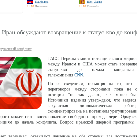
Камбоджа
Шри-Ланка
21:18
Пномпень
21:18
Коломбо
Иран обсуждают возвращение к статус-кво до кон
руженный конфликт
ТАСС. Первым этапом потенциального мирног
между Ираном и США может стать возвраще
статус-кво до начала конфликта,
телекомпания
CNN
.
По ее сведениям, несмотря на то, что в
переговоров между сторонами пока не со
позиции "не так далеко, как могло бы п
Источники издания утверждают, что ведется
закулисная дипломатическая работ
сконцентрирована на поэтапном урегулирован
орого может стать восстановление свободного прохода через Ормузс
ициям до начала конфликта. Вопрос иранской ядерной программы 
.
ает телеканал, оказывают давление на обе стороны для достижения