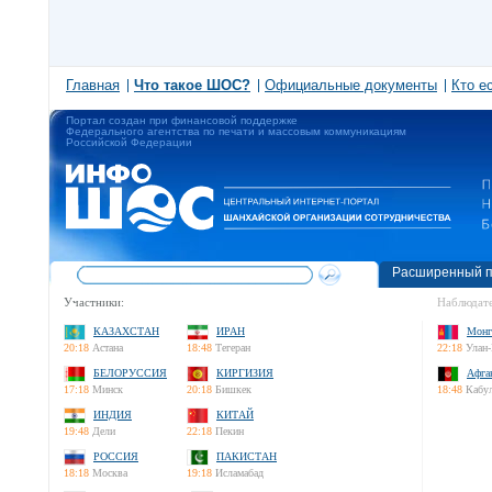
Главная
Что такое ШОС?
Официальные документы
Кто е
Портал создан при финансовой поддержке
Федерального агентства по печати и массовым коммуникациям
Российской Федерации
Расширенный п
Участники:
Наблюдате
КАЗАХСТАН
ИРАН
Монг
20:18
Астана
18:48
Тегеран
22:18
Улан-
БЕЛОРУССИЯ
КИРГИЗИЯ
Афга
17:18
Минск
20:18
Бишкек
18:48
Кабу
ИНДИЯ
КИТАЙ
19:48
Дели
22:18
Пекин
РОССИЯ
ПАКИСТАН
18:18
Москва
19:18
Исламабад