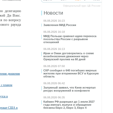
Официальный курс ЦБ России
ую делегацию
Новости
Джей Ди Вэнс.
ия по вопросу
06.08.2026 16:23
нового раунда
Заявления МИД России
06.08.2026 16:18
МИД Польши сравнил идею переноса
посольства России с разрывом
отношений
06.08.2026 16:13
Иран и Оман договорились о схеме
возобновления движения через
Ормузский пролив на 60 дней
06.08.2026 07:50
СКР сообщил о 640 погибших мирных
вления движения
жителях при вторжении ВСУ в Курскую
область
06.08.2026 06:42
я с планом
Залужный заявил, что Киев исчерпал
ресурс вооружений в конфликте
утся в
06.08.2026 06:35
Кабмин РФ разрешил до 1 июля 2027
года импорт, выпуск и обращение
ддержат США в
бензина Евро 2, Евро 3, Евро 4