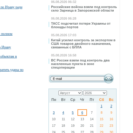
06.08.2026 06:32
 по Ирану ради
Российские войска взяли под контроль
село Зарница в Запорожской области
06.08.2026 06:28
ТАСС подсчитал потери Украины от
блокады портов
о полном
05.08.2026 17:03
Китай усилил контроль за экспортом в
США товаров двойного назначения,
о Ирану
связанных с БПЛА
05.08.2026 16:58
 объектам в
ВС России взяли под контроль два
населенных пункта в зоне
спецоперации
атить удары по
Пн
Вт
Ср
Чт
Пт
Сб
Вс
1
2
3
4
5
6
7
8
9
10
11
12
13
14
15
16
17
18
19
20
21
22
23
24
25
26
27
28
29
30