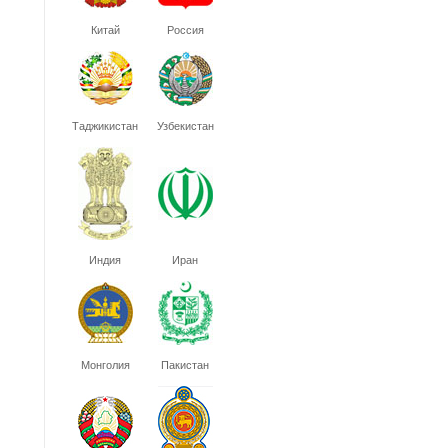
Китай
Россия
Таджикистан
Узбекистан
Индия
Иран
Монголия
Пакистан