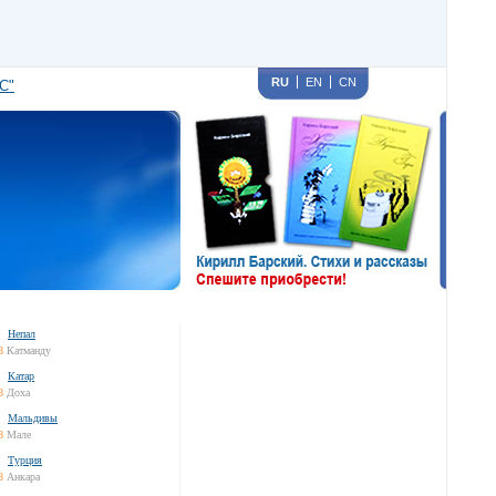
RU
EN
CN
С"
Непал
8
Катманду
Катар
8
Доха
Мальдивы
8
Мале
Турция
8
Анкара