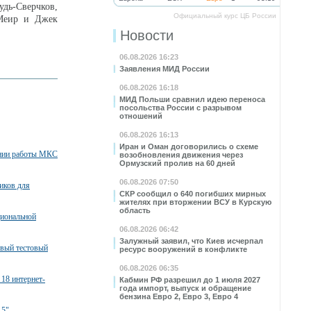
дь-Сверчков,
Официальный курс ЦБ России
 Меир и Джек
Новости
06.08.2026 16:23
Заявления МИД России
06.08.2026 16:18
МИД Польши сравнил идею переноса
посольства России с разрывом
отношений
06.08.2026 16:13
Иран и Оман договорились о схеме
ении работы МКС
возобновления движения через
Ормузский пролив на 60 дней
06.08.2026 07:50
иков для
СКР сообщил о 640 погибших мирных
жителях при вторжении ВСУ в Курскую
область
циональной
06.08.2026 06:42
Залужный заявил, что Киев исчерпал
овый тестовый
ресурс вооружений в конфликте
06.08.2026 06:35
 18 интернет-
Кабмин РФ разрешил до 1 июля 2027
года импорт, выпуск и обращение
бензина Евро 2, Евро 3, Евро 4
-5"