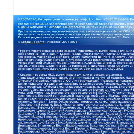
© 2007-2026, Информационное агентство ИнфоРос. Тел.: +7 495 718-84-11, E-
Портал «ИнфоШОС» зарегистрирован в Федеральной службе по надзору в сфе
охраны культурного наследия. Свидетельство Эл № 77-31649 от 04 апреля 200
При цитировании и перепечатке материалов ссылка на портал «ИнфоШОС» об
Для использования материалов в печатных изданиях необходимо письменное 
Если вы увидели ошибку, выделите ее мышкой и нажмите клавиши Ctrl+Enter
©
Создание сайта
- Инфорос, 2007-2026
* Реестр иностранных средств массовой информации, выполняющих функции 
Голос Америки, Idel.Реалии, Кавказ.Реалии, Крым.Реалии, Телеканал Настоя
Алексеевна, Маркелов Сергей Евгеньевич, Камалягин Денис Николаевич, Апах
Борисович, Ярош Юлия Петровна, Чуракова Ольга Владимировна, Железнова М
Рождественский Илья Дмитриевич, Апухтина Юлия Владимировна, Постернак Ал
Алеся Алексеевна, Долинина Ирина Николаевна, Шлейнов Роман Юрьевич, Ани
Источник:
https://minjust.gov.ru/ru/documents/7755/
данные на
03.09.2021
* Сведения реестра НКО, выполняющих функции иностранного агента:
Фонд защиты прав граждан Штаб, Институт права и публичной политики, Лаб
Открытый Петербург, Феникс ПЛЮС, Лига Избирателей, Правовая инициатива, 
Центр поддержки и содействия развитию средств массовой информации, Горя
Благотворительный фонд охраны здоровья и защиты прав граждан, Благотвори
губерния, Эра здоровья, правозащитное общество Мемориал, Аналитический 
Рязанский Мемориал, Екатеринбургское общество МЕМОРИАЛ, Институт прав ч
партнерства, Пермский региональный правозащитный центр, Гражданское де
Центр развития некоммерческих организаций, Гражданское содействие, Цент
контроль, Человек и Закон, Общественная комиссия по сохранению наследия
Общественный вердикт, Евразийская антимонопольная ассоциация, Чанышева 
Валерьевна, Бурдина Юлия Владимировна, Бойко Анатолий Николаевич, Гусев
Бекханович, Шевченко Дмитрий Александрович, Жданов Иван Юрьевич, Рубано
Каргалицкий Борис Юльевич, Созаев Валерий Валерьевич, Исакова Ирина Ал
Людевиг Марина Зариевна, Федотова Галина Анатольевна, Паутов Юрий Анато
Николаевна, Золотарева Екатерина Александровна, Рачинский Ян Збигневич
Анатольевич, Щур Татьяна Михайловна, Щур Николай Алексеевич, Блинушов 
Дмитриевна, Вититинова Елена Владимировна, Баженова Светлана Куприяновн
Елена Владимировна, Буртина Елена Юрьевна, Гендель Людмила Залмановна,
Владимировна, Подузов Сергей Васильевич, Протасова Ирина Вячеславовна, 