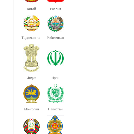
Китай
Россия
Таджикистан
Узбекистан
Индия
Иран
Монголия
Пакистан