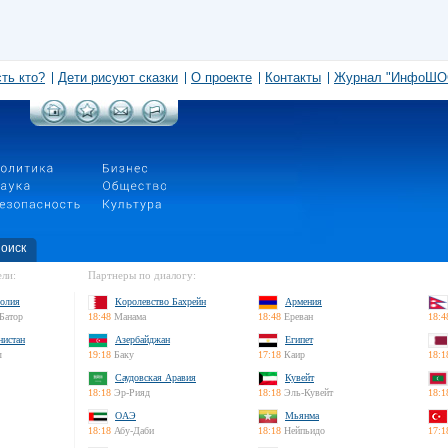
сть кто?
Дети рисуют сказки
О проекте
Контакты
Журнал "ИнфоШО
оиск
ли:
Партнеры по диалогу:
олия
Королевство Бахрейн
Армения
Батор
18:48
Манама
18:48
Ереван
18:4
нистан
Азербайджан
Египет
л
19:18
Баку
17:18
Каир
18:1
Саудовская Аравия
Кувейт
18:18
Эр-Рияд
18:18
Эль-Кувейт
18:1
ОАЭ
Мьянма
18:18
Абу-Даби
18:18
Нейпьидо
17:1