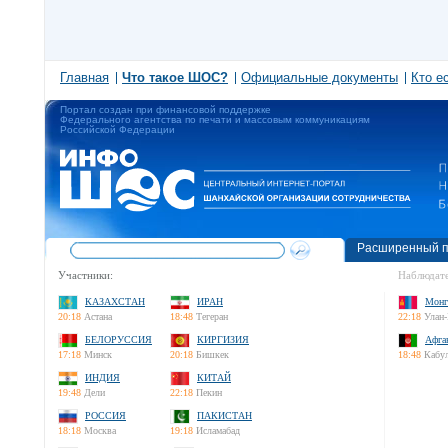
Главная
Что такое ШОС?
Официальные документы
Кто е
Портал создан при финансовой поддержке
Федерального агентства по печати и массовым коммуникациям
Российской Федерации
Расширенный п
Участники:
Наблюдате
КАЗАХСТАН
ИРАН
Монг
20:18
Астана
18:48
Тегеран
22:18
Улан-
БЕЛОРУССИЯ
КИРГИЗИЯ
Афга
17:18
Минск
20:18
Бишкек
18:48
Кабу
ИНДИЯ
КИТАЙ
19:48
Дели
22:18
Пекин
РОССИЯ
ПАКИСТАН
18:18
Москва
19:18
Исламабад