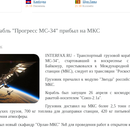
Камбоджа
Шри-Ланка
21:18
Пномпень
21:18
Коломбо
рабль "Прогресс МС-34" прибыл на МКС
ос
INTERFAX.RU - Транспортный грузовой кораб
МС-34", стартовавший в воскресенье с
Байконур, пристыковался к Международной
станции (МКС), следует из трансляции "Роскос
Грузовик причалил к модулю "Звезда" российс
МКС.
Корабль был запущен 26 апреля с космодр
ракетой-носителем "Союз-2.1а".
Грузовик доставил на МКС более 2,5 тонн г
сухих грузов, 700 кг топлива для дозаправки станции, 420 кг питьево
ения атмосферы.
л новый скафандр "Орлан-МКС" №8 для проведения работ в открытом к