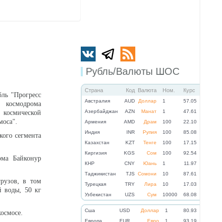
Рубль/Валюты ШОС
Страна
Код
Валюта
Ном.
Курс
ль "Прогресс
Австралия
AUD
Доллар
1
57.05
 космодрома
Азербайджан
AZN
Манат
1
47.61
 космической
моса".
Армения
AMD
Драм
100
22.10
Индия
INR
Рупия
100
85.08
кого сегмента
Казахстан
KZT
Тенге
100
17.15
Киргизия
KGS
Сом
100
92.54
ома Байконур
КНР
CNY
Юань
1
11.97
Таджикистан
TJS
Сомони
10
87.61
рузов, в том
Турецкая
TRY
Лира
10
17.03
й воды, 50 кг
Узбекистан
UZS
Сум
10000
68.08
Cша
USD
Доллар
1
80.93
осмосе.
Eвропа
EUR
Евро
1
93.19