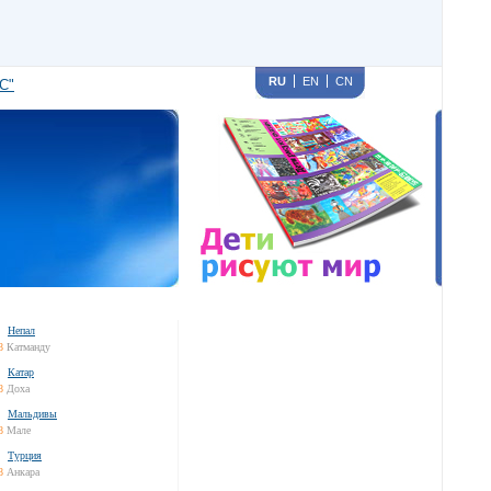
RU
EN
CN
С"
Непал
8
Катманду
Катар
8
Доха
Мальдивы
8
Мале
Турция
8
Анкара