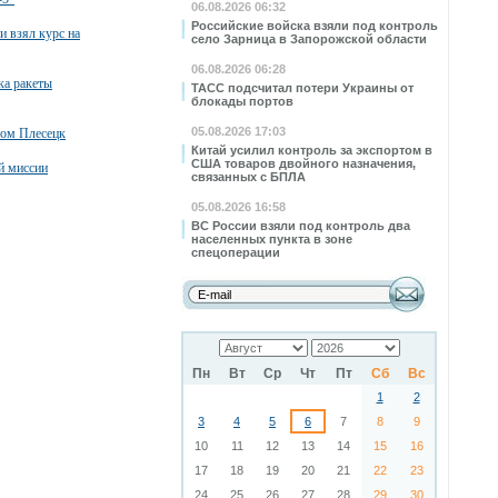
06.08.2026 06:32
Российские войска взяли под контроль
и взял курс на
село Зарница в Запорожской области
06.08.2026 06:28
ка ракеты
ТАСС подсчитал потери Украины от
блокады портов
05.08.2026 17:03
ром Плесецк
Китай усилил контроль за экспортом в
США товаров двойного назначения,
й миссии
связанных с БПЛА
05.08.2026 16:58
ВС России взяли под контроль два
населенных пункта в зоне
спецоперации
Пн
Вт
Ср
Чт
Пт
Сб
Вс
1
2
3
4
5
6
7
8
9
10
11
12
13
14
15
16
17
18
19
20
21
22
23
24
25
26
27
28
29
30