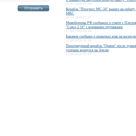
01.05.2026 07:26
Корабль "Прогресс МС-34" вышел на орбиту 
МКС
26.04.2026 07:37
Минобороны РФ сообщило о старте с Плесец
"Союз-2.1б" с военными спутниками
17.04.2026 06:04
Баканов сообщил о попытках атак на космод
11.04.2026 20:20
Пилотируемый корабль "Орион" после лунно
успешно вернулся на Землю
11.04.2026 07:43