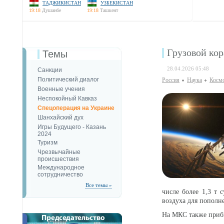
ТАДЖИКИСТАН
УЗБЕКИСТАН
19:18
Душанбе
19:18
Ташкент
Грузовой ко
Темы
28.04.2026 05:48
Санкции
Политический диалог
Россия
Наука
Косм
Военные учения
Неспокойный Кавказ
Спецоперация на Украине
Шанхайский дух
Игры Будущего - Казань
2024
Туризм
Чрезвычайные
происшествия
Международное
сотрудничество
Все темы »
числе более 1,3 т 
воздуха для пополн
На МКС также прибы