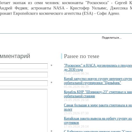
отает экипаж из семи человек: космонавты "Роскосмоса" - Сергей Ку
Андрей Федяев; астронавты NASA - Кристофер Уильямс, Джессика
тронавт Европейского космического агентства (ESA) - Софи Адено.
Поделиться…
омментарий
Ранее по теме
"Роскосмос" и НАСА договорились о продл
*
до 2030 года
15.07.2026 06:34
Китай запустил новую группу интернет-спутн
*
орбитальной группировки "Цяньфань"
05.06.2026 06:39
Корабль КНР "Шэньчжоу-23" стартовал к на
орбитальной станции
24.05.2026 20:58
Самая большая в мире ракета стартовала в н
полет
23.05.2026 07:30
Китайская ракета вывела на орбиту группу из
спутников
17.05.2026 20:14
*
С Байконура запустили первую ракету "Союз