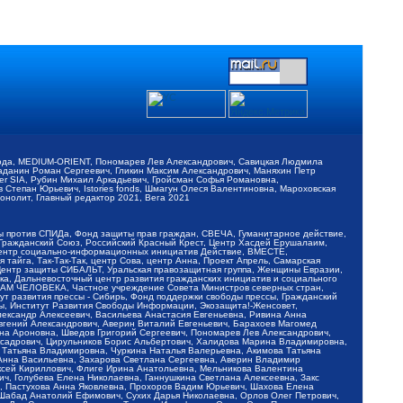
обода, MEDIUM-ORIENT, Пономарев Лев Александрович, Савицкая Людмила
Баданин Роман Сергеевич, Гликин Максим Александрович, Маняхин Петр
er SIA, Рубин Михаил Аркадьевич, Гройсман Софья Романовна,
Степан Юрьевич, Istories fonds, Шмагун Олеся Валентиновна, Мароховская
нолит, Главный редактор 2021, Вега 2021
Мы против СПИДа, Фонд защиты прав граждан, СВЕЧА, Гуманитарное действие,
 Гражданский Союз, Российский Красный Крест, Центр Хасдей Ерушалаим,
 Центр социально-информационных инициатив Действие, ВМЕСТЕ,
айга, Так-Так-Так, центр Сова, центр Анна, Проект Апрель, Самарская
Центр защиты СИБАЛЬТ, Уральская правозащитная группа, Женщины Евразии,
ка, Дальневосточный центр развития гражданских инициатив и социального
АВАМ ЧЕЛОВЕКА, Частное учреждение Совета Министров северных стран,
т развития прессы - Сибирь, Фонд поддержки свободы прессы, Гражданский
ы, Институт Развития Свободы Информации, Экозащита!-Женсовет,
ександр Алексеевич, Васильева Анастасия Евгеньевна, Ривина Анна
вгений Александрович, Аверин Виталий Евгеньевич, Барахоев Магомед
на Ароновна, Шведов Григорий Сергеевич, Пономарев Лев Александрович,
ксадрович, Цирульников Борис Альбертович, Халидова Марина Владимировна,
 Татьяна Владимировна, Чуркина Наталья Валерьевна, Акимова Татьяна
 Анна Васильевна, Захарова Светлана Сергеевна, Аверин Владимир
ксей Кириллович, Флиге Ирина Анатольевна, Мельникова Валентина
, Голубева Елена Николаевна, Ганнушкина Светлана Алексеевна, Закс
, Пастухова Анна Яковлевна, Прохоров Вадим Юрьевич, Шахова Елена
 Шабад Анатолий Ефимович, Сухих Дарья Николаевна, Орлов Олег Петрович,