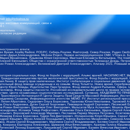
mail:
info@infoshos.ru
ре массовых коммуникаций, связи и
8 г.
язательна.
согласие редакции
иностранного агента:
щее Время, Azatliq Radiosi, PCE/PC, Сибирь.Реалии, Фактограф, Север.Реалии, Радио Св
ончич Дарья Александровна, Medusa Project, Первое антикоррупционное СМИ, VTimes.io, 
ария Михайловна, Лукьянова Юлия Сергеевна, Маетная Елизавета Витальевна, The Insid
ексей Евгеньевич, Общество с ограниченной ответственностью Телеканал Дождь, Петров 
н Роман Александрович, Великовский Дмитрий Александрович, Альтаир 2021, Ромашки мо
оратория социальных наук, Фонд по борьбе с коррупцией, Альянс врачей, НАСИЛИЮ.НЕТ, 
Гражданская инициатива против экологической преступности, Фонд борьбы с коррупцией,
чая Линия, В защиту прав заключенных, Институт глобализации и социальных движений,
тельный фонд помощи осужденным и их семьям, Фонд Тольятти, Новое время, Серебряная т
Центр Юрия Левады, Издательство Парк Гагарина, Фонд имени Андрея Рылькова, Сфера, 
еловека, Фонд защиты гласности, Российский исследовательский центр по правам челове
йствие, Центр независимых социологических исследований, Сутяжник, АКАДЕМИЯ ПО ПР
р Трансперенси Интернешнл-Р, Центр Защиты Прав Средств Массовой Информации, Институ
 академика Сахарова, Информационное агентство МЕМО. РУ, Институт региональной пресс
Лилия Айратовна, Сидорович Ольга Борисовна, Таранова Юлия Николаевна, Туровский Ал
а Ольга Андреевна, Дугин Сергей Георгиевич, Пивоваров Андрей Сергеевич, Писемский Е
в Роман Викторович, Шарипков Олег Викторович, Мальсагов Муса Асланович, Мошель Ири
ександровна, Исламов Тимур Рифгатович, Романова Ольга Евгеньевна, Щаров Сергей Але
льевич, Верховский Александр Маркович, Пислакова-Паркер Марина Петровна, Кочеткова
, Жемкова Елена Борисовна, Гудков Лев Дмитриевич, Илларионова Юлия Юрьевна, Саранг
Андрей Юрьевич, Мосин Алексей Геннадьевич, Гефтер Валентин Михайлович, Симонов Але
а, Исаев Сергей Владимирович, Максимов Сергей Владимирович, Беляев Сергей Иванович
 Кокорина Екатерина Алексеевна, Шуманов Илья Вячеславович, Арапова Галина Юрьевна
Литинский Леонид Борисович, Лукашевский Сергей Маркович, Бахмин Вячеслав Иванович,