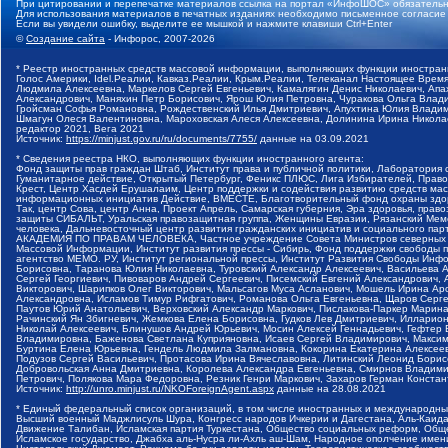
При цитировании и перепечатке материалов ссылка на портал «ИнфоШОС» обязательн
Для использования материалов в печатных изданиях необходимо письменное согласие
Если вы увидели ошибку, выделите ее мышкой и нажмите клавиши Ctrl+Enter
©
Создание сайта
- Инфорос, 2007-2026
* Реестр иностранных средств массовой информации, выполняющих функции иностранн
Голос Америки, Idel.Реалии, Кавказ.Реалии, Крым.Реалии, Телеканал Настоящее Время
Людмила Алексеевна, Маркелов Сергей Евгеньевич, Камалягин Денис Николаевич, Апах
Александрович, Маняхин Петр Борисович, Ярош Юлия Петровна, Чуракова Ольга Влади
Гройсман Софья Романовна, Рождественский Илья Дмитриевич, Апухтина Юлия Владимир
Шмагун Олеся Валентиновна, Мароховская Алеся Алексеевна, Долинина Ирина Никола
редактор 2021, Вега 2021
Источник:
https://minjust.gov.ru/ru/documents/7755/
данные на
03.09.2021
* Сведения реестра НКО, выполняющих функции иностранного агента:
Фонд защиты прав граждан Штаб, Институт права и публичной политики, Лаборатория
Гуманитарное действие, Открытый Петербург, Феникс ПЛЮС, Лига Избирателей, Правов
Крест, Центр Хасдей Ерушалаим, Центр поддержки и содействия развитию средств мас
информационных инициатив Действие, ВМЕСТЕ, Благотворительный фонд охраны здоров
Так, центр Сова, центр Анна, Проект Апрель, Самарская губерния, Эра здоровья, пр
защиты СИБАЛЬТ, Уральская правозащитная группа, Женщины Евразии, Рязанский Мемо
человека, Дальневосточный центр развития гражданских инициатив и социального пар
АКАДЕМИЯ ПО ПРАВАМ ЧЕЛОВЕКА, Частное учреждение Совета Министров северных стр
Массовой Информации, Институт развития прессы - Сибирь, Фонд поддержки свободы 
агентство МЕМО. РУ, Институт региональной прессы, Институт Развития Свободы Инф
Борисовна, Таранова Юлия Николаевна, Туровский Александр Алексеевич, Васильева 
Сергей Георгиевич, Пивоваров Андрей Сергеевич, Писемский Евгений Александрович,
Викторович, Шарипков Олег Викторович, Мальсагов Муса Асланович, Мошель Ирина Ар
Александровна, Исламов Тимур Рифгатович, Романова Ольга Евгеньевна, Щаров Серг
Паутов Юрий Анатольевич, Верховский Александр Маркович, Пислакова-Паркер Марина
Рачинский Ян Збигневич, Жемкова Елена Борисовна, Гудков Лев Дмитриевич, Иллари
Николай Алексеевич, Блинушов Андрей Юрьевич, Мосин Алексей Геннадьевич, Гефтер
Владимировна, Баженова Светлана Куприяновна, Исаев Сергей Владимирович, Максим
Буртина Елена Юрьевна, Гендель Людмила Залмановна, Кокорина Екатерина Алексеев
Подузов Сергей Васильевич, Протасова Ирина Вячеславовна, Литинский Леонид Борис
Добровольская Анна Дмитриевна, Королева Александра Евгеньевна, Смирнов Владими
Петрович, Полякова Мара Федоровна, Резник Генри Маркович, Захаров Герман Конста
Источник:
http://unro.minjust.ru/NKOForeignAgent.aspx
данные на
28.08.2021
* Единый федеральный список организаций, в том числе иностранных и международны
Высший военный Маджлисуль Шура, Конгресс народов Ичкерии и Дагестана, Аль-Каида, 
Движение Талибан, Исламская партия Туркестана, Общество социальных реформ, Общес
Исламское государство, Джабха аль-Нусра ли-Ахль аш-Шам, Народное ополчение имен