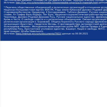
Чистопольский Джамаат, Рохнамо ба суи давлати исломи, Террористическое сообщест
Источник:
http://nac.gov.ru/terroristicheskie-i-ekstremistskie-organizacii-i-materialy.html
данные
* Перечень общественных объединений и религиозных организаций в отношении котор
Национал-большевистская партия, ВЕК РА, Рада земли Кубанской Духовно Родовой Де
Староверов-Инглингов, Нурджулар, К Богодержавию, Таблиги Джамаат, Русское наци
славян, Ат-Такфир Валь-Хиджра, Пит Буль, Национал-социалистическая рабочая парт
Череповца, Духовно-Родовая Держава Русь, Русское национальное единство, Древнер
Кровь и Честь, О свободе совести и о религиозных объединениях, Омская организаци
религиозная организация п. Боровский, Община Коренного Русского народа Щелковског
организация «Братство», Свидетели Иеговы, О противодействии экстремистской деяте
болельщиков «Фирма», Молодежная правозащитная группа МПГ, Курсом Правды и Единен
республика Русь, Арестантское уголовное единство, Башкорт, Нация и свобода, W.H.С
прав граждан, Штабы Навального
Источник:
https://minjust.gov.ru/ru/documents/7822/
данные на
06.08.2021