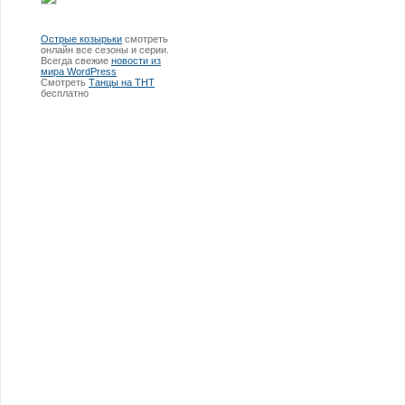
Острые козырьки
смотреть
онлайн все сезоны и серии.
Всегда свежие
новости из
мира WordPress
Смотреть
Танцы на ТНТ
бесплатно