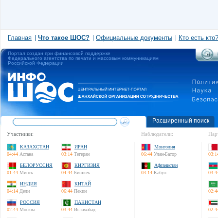
Главная
Что такое ШОС?
Официальные документы
Кто есть кто
Портал создан при финансовой поддержке
Федерального агентства по печати и массовым коммуникациям
Российской Федерации
Расширенный поиск
Участники:
Наблюдатели:
Пар
КАЗАХСТАН
ИРАН
Монголия
04:44
Астана
03:14
Тегеран
06:44
Улан-Батор
03:1
БЕЛОРУССИЯ
КИРГИЗИЯ
Афганистан
01:44
Минск
04:44
Бишкек
03:14
Кабул
03:4
ИНДИЯ
КИТАЙ
04:14
Дели
06:44
Пекин
02:4
РОССИЯ
ПАКИСТАН
02:44
Москва
03:44
Исламабад
02:4