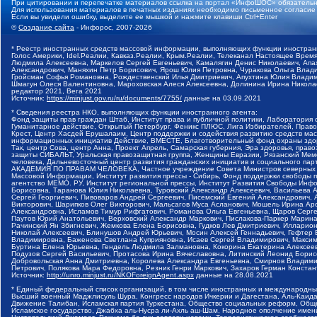
При цитировании и перепечатке материалов ссылка на портал «ИнфоШОС» обязательн
Для использования материалов в печатных изданиях необходимо письменное согласие
Если вы увидели ошибку, выделите ее мышкой и нажмите клавиши Ctrl+Enter
©
Создание сайта
- Инфорос, 2007-2026
* Реестр иностранных средств массовой информации, выполняющих функции иностранн
Голос Америки, Idel.Реалии, Кавказ.Реалии, Крым.Реалии, Телеканал Настоящее Время
Людмила Алексеевна, Маркелов Сергей Евгеньевич, Камалягин Денис Николаевич, Апах
Александрович, Маняхин Петр Борисович, Ярош Юлия Петровна, Чуракова Ольга Влади
Гройсман Софья Романовна, Рождественский Илья Дмитриевич, Апухтина Юлия Владимир
Шмагун Олеся Валентиновна, Мароховская Алеся Алексеевна, Долинина Ирина Никола
редактор 2021, Вега 2021
Источник:
https://minjust.gov.ru/ru/documents/7755/
данные на
03.09.2021
* Сведения реестра НКО, выполняющих функции иностранного агента:
Фонд защиты прав граждан Штаб, Институт права и публичной политики, Лаборатория
Гуманитарное действие, Открытый Петербург, Феникс ПЛЮС, Лига Избирателей, Правов
Крест, Центр Хасдей Ерушалаим, Центр поддержки и содействия развитию средств мас
информационных инициатив Действие, ВМЕСТЕ, Благотворительный фонд охраны здоров
Так, центр Сова, центр Анна, Проект Апрель, Самарская губерния, Эра здоровья, пр
защиты СИБАЛЬТ, Уральская правозащитная группа, Женщины Евразии, Рязанский Мемо
человека, Дальневосточный центр развития гражданских инициатив и социального пар
АКАДЕМИЯ ПО ПРАВАМ ЧЕЛОВЕКА, Частное учреждение Совета Министров северных стр
Массовой Информации, Институт развития прессы - Сибирь, Фонд поддержки свободы 
агентство МЕМО. РУ, Институт региональной прессы, Институт Развития Свободы Инф
Борисовна, Таранова Юлия Николаевна, Туровский Александр Алексеевич, Васильева 
Сергей Георгиевич, Пивоваров Андрей Сергеевич, Писемский Евгений Александрович,
Викторович, Шарипков Олег Викторович, Мальсагов Муса Асланович, Мошель Ирина Ар
Александровна, Исламов Тимур Рифгатович, Романова Ольга Евгеньевна, Щаров Серг
Паутов Юрий Анатольевич, Верховский Александр Маркович, Пислакова-Паркер Марина
Рачинский Ян Збигневич, Жемкова Елена Борисовна, Гудков Лев Дмитриевич, Иллари
Николай Алексеевич, Блинушов Андрей Юрьевич, Мосин Алексей Геннадьевич, Гефтер
Владимировна, Баженова Светлана Куприяновна, Исаев Сергей Владимирович, Максим
Буртина Елена Юрьевна, Гендель Людмила Залмановна, Кокорина Екатерина Алексеев
Подузов Сергей Васильевич, Протасова Ирина Вячеславовна, Литинский Леонид Борис
Добровольская Анна Дмитриевна, Королева Александра Евгеньевна, Смирнов Владими
Петрович, Полякова Мара Федоровна, Резник Генри Маркович, Захаров Герман Конста
Источник:
http://unro.minjust.ru/NKOForeignAgent.aspx
данные на
28.08.2021
* Единый федеральный список организаций, в том числе иностранных и международны
Высший военный Маджлисуль Шура, Конгресс народов Ичкерии и Дагестана, Аль-Каида, 
Движение Талибан, Исламская партия Туркестана, Общество социальных реформ, Общес
Исламское государство, Джабха аль-Нусра ли-Ахль аш-Шам, Народное ополчение имен