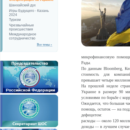
Шанхайский дух
Игры Будущего - Казань
2024
Туризм
Чрезвычайные
происшествия
Международное
сотрудничество
Все темы »
микрофинансовую помощь"
Рады.
По данным Bloomberg, Кие
стоимость для компан
превышает четыре миллион
На прошлой неделе стран
Украине в размере 90 ми
условиями по борьбе с кор
Ожидается, что большая ча
помощь, остаток — на подд
дефицитом:
расходы — около 120 милли
доходы — в лучшем случае