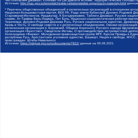
Чистопольский Джамаат, Рохнамо ба суи давлати исломи, Террористическое сообщест
Источник:
http://nac.gov.ru/terroristicheskie-i-ekstremistskie-organizacii-i-materialy.html
данные
* Перечень общественных объединений и религиозных организаций в отношении котор
Национал-большевистская партия, ВЕК РА, Рада земли Кубанской Духовно Родовой Де
Староверов-Инглингов, Нурджулар, К Богодержавию, Таблиги Джамаат, Русское наци
славян, Ат-Такфир Валь-Хиджра, Пит Буль, Национал-социалистическая рабочая парт
Череповца, Духовно-Родовая Держава Русь, Русское национальное единство, Древнер
Кровь и Честь, О свободе совести и о религиозных объединениях, Омская организаци
религиозная организация п. Боровский, Община Коренного Русского народа Щелковског
организация «Братство», Свидетели Иеговы, О противодействии экстремистской деяте
болельщиков «Фирма», Молодежная правозащитная группа МПГ, Курсом Правды и Единен
республика Русь, Арестантское уголовное единство, Башкорт, Нация и свобода, W.H.С
прав граждан, Штабы Навального
Источник:
https://minjust.gov.ru/ru/documents/7822/
данные на
06.08.2021