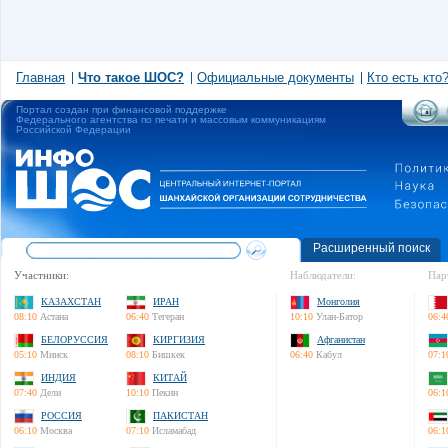
Главная
Что такое ШОС?
Официальные документы
Кто есть кто
Портал создан при финансовой поддержке
Федерального агентства по печати и массовым коммуникациям
Российской Федерации
Расширенный поиск
Участники:
Наблюдатели:
Пар
КАЗАХСТАН
ИРАН
Монголия
08:10
Астана
06:40
Тегеран
10:10
Улан-Батор
06:4
БЕЛОРУССИЯ
КИРГИЗИЯ
Афганистан
05:10
Минск
08:10
Бишкек
06:40
Кабул
07:1
ИНДИЯ
КИТАЙ
07:40
Дели
10:10
Пекин
06:1
РОССИЯ
ПАКИСТАН
06:10
Москва
07:10
Исламабад
06:1