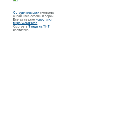
Острые козырьки
смотреть
онлайн все сезоны и серии.
Всегда свежие
новости из
мира WordPress
Смотреть
Танцы на ТНТ
бесплатно