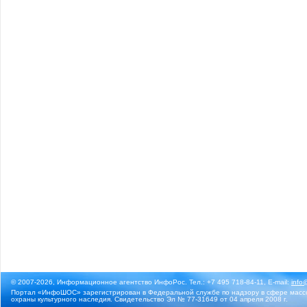
© 2007-2026, Информационное агентство ИнфоРос. Тел.: +7 495 718-84-11, E-mail:
info
Портал «ИнфоШОС» зарегистрирован в Федеральной службе по надзору в сфере массо
охраны культурного наследия. Свидетельство Эл № 77-31649 от 04 апреля 2008 г.