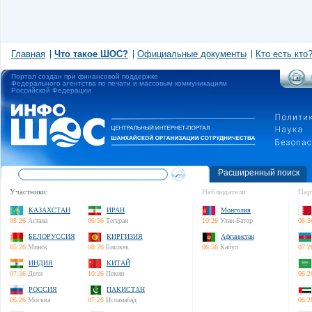
Главная
Что такое ШОС?
Официальные документы
Кто есть кто
Портал создан при финансовой поддержке
Федерального агентства по печати и массовым коммуникациям
Российской Федерации
Расширенный поиск
Участники:
Наблюдатели:
Пар
КАЗАХСТАН
ИРАН
Монголия
08:26
Астана
06:56
Тегеран
10:26
Улан-Батор
06:5
БЕЛОРУССИЯ
КИРГИЗИЯ
Афганистан
05:26
Минск
08:26
Бишкек
06:56
Кабул
07:2
ИНДИЯ
КИТАЙ
07:56
Дели
10:26
Пекин
06:2
РОССИЯ
ПАКИСТАН
06:26
Москва
07:26
Исламабад
06:2