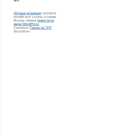
Острые козырьки
смотреть
онлайн все сезоны и серии.
Всегда свежие
новости из
мира WordPress
Смотреть
Танцы на ТНТ
бесплатно