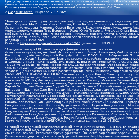
При цитировании и перепечатке материалов ссылка на портал «ИнфоШОС» обязательн
Для использования материалов в печатных изданиях необходимо письменное согласие
Если вы увидели ошибку, выделите ее мышкой и нажмите клавиши Ctrl+Enter
©
Создание сайта
- Инфорос, 2007-2026
* Реестр иностранных средств массовой информации, выполняющих функции иностранн
Голос Америки, Idel.Реалии, Кавказ.Реалии, Крым.Реалии, Телеканал Настоящее Время
Людмила Алексеевна, Маркелов Сергей Евгеньевич, Камалягин Денис Николаевич, Апах
Александрович, Маняхин Петр Борисович, Ярош Юлия Петровна, Чуракова Ольга Влади
Гройсман Софья Романовна, Рождественский Илья Дмитриевич, Апухтина Юлия Владимир
Шмагун Олеся Валентиновна, Мароховская Алеся Алексеевна, Долинина Ирина Никола
редактор 2021, Вега 2021
Источник:
https://minjust.gov.ru/ru/documents/7755/
данные на
03.09.2021
* Сведения реестра НКО, выполняющих функции иностранного агента:
Фонд защиты прав граждан Штаб, Институт права и публичной политики, Лаборатория
Гуманитарное действие, Открытый Петербург, Феникс ПЛЮС, Лига Избирателей, Правов
Крест, Центр Хасдей Ерушалаим, Центр поддержки и содействия развитию средств мас
информационных инициатив Действие, ВМЕСТЕ, Благотворительный фонд охраны здоров
Так, центр Сова, центр Анна, Проект Апрель, Самарская губерния, Эра здоровья, пр
защиты СИБАЛЬТ, Уральская правозащитная группа, Женщины Евразии, Рязанский Мемо
человека, Дальневосточный центр развития гражданских инициатив и социального пар
АКАДЕМИЯ ПО ПРАВАМ ЧЕЛОВЕКА, Частное учреждение Совета Министров северных стр
Массовой Информации, Институт развития прессы - Сибирь, Фонд поддержки свободы 
агентство МЕМО. РУ, Институт региональной прессы, Институт Развития Свободы Инф
Борисовна, Таранова Юлия Николаевна, Туровский Александр Алексеевич, Васильева 
Сергей Георгиевич, Пивоваров Андрей Сергеевич, Писемский Евгений Александрович,
Викторович, Шарипков Олег Викторович, Мальсагов Муса Асланович, Мошель Ирина Ар
Александровна, Исламов Тимур Рифгатович, Романова Ольга Евгеньевна, Щаров Серг
Паутов Юрий Анатольевич, Верховский Александр Маркович, Пислакова-Паркер Марина
Рачинский Ян Збигневич, Жемкова Елена Борисовна, Гудков Лев Дмитриевич, Иллари
Николай Алексеевич, Блинушов Андрей Юрьевич, Мосин Алексей Геннадьевич, Гефтер
Владимировна, Баженова Светлана Куприяновна, Исаев Сергей Владимирович, Максим
Буртина Елена Юрьевна, Гендель Людмила Залмановна, Кокорина Екатерина Алексеев
Подузов Сергей Васильевич, Протасова Ирина Вячеславовна, Литинский Леонид Борис
Добровольская Анна Дмитриевна, Королева Александра Евгеньевна, Смирнов Владими
Петрович, Полякова Мара Федоровна, Резник Генри Маркович, Захаров Герман Конста
Источник:
http://unro.minjust.ru/NKOForeignAgent.aspx
данные на
28.08.2021
* Единый федеральный список организаций, в том числе иностранных и международны
Высший военный Маджлисуль Шура, Конгресс народов Ичкерии и Дагестана, Аль-Каида, 
Движение Талибан, Исламская партия Туркестана, Общество социальных реформ, Общес
Исламское государство, Джабха аль-Нусра ли-Ахль аш-Шам, Народное ополчение имен