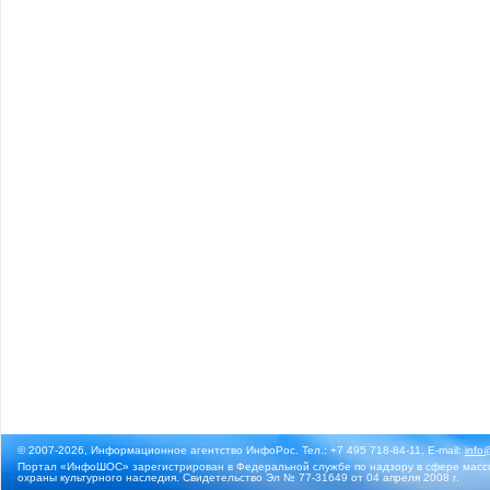
© 2007-2026, Информационное агентство ИнфоРос. Тел.: +7 495 718-84-11, E-mail:
info
Портал «ИнфоШОС» зарегистрирован в Федеральной службе по надзору в сфере массо
охраны культурного наследия. Свидетельство Эл № 77-31649 от 04 апреля 2008 г.