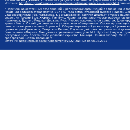
Чистопольский Джамаат, Рохнамо ба суи давлати исломи, Террористическое сообщест
Источник:
http://nac.gov.ru/terroristicheskie-i-ekstremistskie-organizacii-i-materialy.html
данные
* Перечень общественных объединений и религиозных организаций в отношении котор
Национал-большевистская партия, ВЕК РА, Рада земли Кубанской Духовно Родовой Де
Староверов-Инглингов, Нурджулар, К Богодержавию, Таблиги Джамаат, Русское наци
славян, Ат-Такфир Валь-Хиджра, Пит Буль, Национал-социалистическая рабочая парт
Череповца, Духовно-Родовая Держава Русь, Русское национальное единство, Древнер
Кровь и Честь, О свободе совести и о религиозных объединениях, Омская организаци
религиозная организация п. Боровский, Община Коренного Русского народа Щелковског
организация «Братство», Свидетели Иеговы, О противодействии экстремистской деяте
болельщиков «Фирма», Молодежная правозащитная группа МПГ, Курсом Правды и Единен
республика Русь, Арестантское уголовное единство, Башкорт, Нация и свобода, W.H.С
прав граждан, Штабы Навального
Источник:
https://minjust.gov.ru/ru/documents/7822/
данные на
06.08.2021