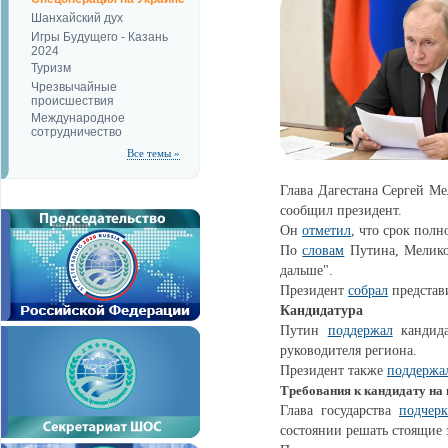
Шанхайский дух
Игры Будущего - Казань
2024
Туризм
Чрезвычайные
происшествия
Международное
сотрудничество
Все темы »
Глава Дагестана Сергей М
сообщил президент.
Он
отметил
, что срок полн
По
словам
Путина, Меликов
дальше".
Президент
собрал
представи
Кандидатура
Путин
поддержал
кандида
руководителя региона.
Президент также
поддержа
Требования к кандидату на 
Глава государства
подчерк
состоянии решать стоящие 