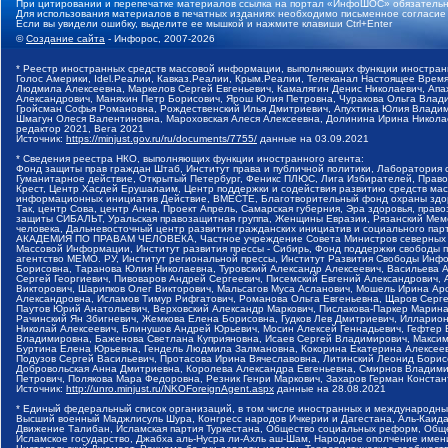
При цитировании и перепечатке материалов ссылка на портал «ИнфоШОС» обязательн
Для использования материалов в печатных изданиях необходимо письменное согласие
Если вы увидели ошибку, выделите ее мышкой и нажмите клавиши Ctrl+Enter
©
Создание сайта
- Инфорос, 2007-2026
* Реестр иностранных средств массовой информации, выполняющих функции иностранн
Голос Америки, Idel.Реалии, Кавказ.Реалии, Крым.Реалии, Телеканал Настоящее Время
Людмила Алексеевна, Маркелов Сергей Евгеньевич, Камалягин Денис Николаевич, Апах
Александрович, Маняхин Петр Борисович, Ярош Юлия Петровна, Чуракова Ольга Влади
Гройсман Софья Романовна, Рождественский Илья Дмитриевич, Апухтина Юлия Владимир
Шмагун Олеся Валентиновна, Мароховская Алеся Алексеевна, Долинина Ирина Никола
редактор 2021, Вега 2021
Источник:
https://minjust.gov.ru/ru/documents/7755/
данные на
03.09.2021
* Сведения реестра НКО, выполняющих функции иностранного агента:
Фонд защиты прав граждан Штаб, Институт права и публичной политики, Лаборатория
Гуманитарное действие, Открытый Петербург, Феникс ПЛЮС, Лига Избирателей, Правов
Крест, Центр Хасдей Ерушалаим, Центр поддержки и содействия развитию средств мас
информационных инициатив Действие, ВМЕСТЕ, Благотворительный фонд охраны здоров
Так, центр Сова, центр Анна, Проект Апрель, Самарская губерния, Эра здоровья, пр
защиты СИБАЛЬТ, Уральская правозащитная группа, Женщины Евразии, Рязанский Мемо
человека, Дальневосточный центр развития гражданских инициатив и социального пар
АКАДЕМИЯ ПО ПРАВАМ ЧЕЛОВЕКА, Частное учреждение Совета Министров северных стр
Массовой Информации, Институт развития прессы - Сибирь, Фонд поддержки свободы 
агентство МЕМО. РУ, Институт региональной прессы, Институт Развития Свободы Инф
Борисовна, Таранова Юлия Николаевна, Туровский Александр Алексеевич, Васильева 
Сергей Георгиевич, Пивоваров Андрей Сергеевич, Писемский Евгений Александрович,
Викторович, Шарипков Олег Викторович, Мальсагов Муса Асланович, Мошель Ирина Ар
Александровна, Исламов Тимур Рифгатович, Романова Ольга Евгеньевна, Щаров Серг
Паутов Юрий Анатольевич, Верховский Александр Маркович, Пислакова-Паркер Марина
Рачинский Ян Збигневич, Жемкова Елена Борисовна, Гудков Лев Дмитриевич, Иллари
Николай Алексеевич, Блинушов Андрей Юрьевич, Мосин Алексей Геннадьевич, Гефтер
Владимировна, Баженова Светлана Куприяновна, Исаев Сергей Владимирович, Максим
Буртина Елена Юрьевна, Гендель Людмила Залмановна, Кокорина Екатерина Алексеев
Подузов Сергей Васильевич, Протасова Ирина Вячеславовна, Литинский Леонид Борис
Добровольская Анна Дмитриевна, Королева Александра Евгеньевна, Смирнов Владими
Петрович, Полякова Мара Федоровна, Резник Генри Маркович, Захаров Герман Конста
Источник:
http://unro.minjust.ru/NKOForeignAgent.aspx
данные на
28.08.2021
* Единый федеральный список организаций, в том числе иностранных и международны
Высший военный Маджлисуль Шура, Конгресс народов Ичкерии и Дагестана, Аль-Каида, 
Движение Талибан, Исламская партия Туркестана, Общество социальных реформ, Общес
Исламское государство, Джабха аль-Нусра ли-Ахль аш-Шам, Народное ополчение имен