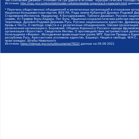
Чистопольский Джамаат, Рохнамо ба суи давлати исломи, Террористическое сообщест
Источник:
http://nac.gov.ru/terroristicheskie-i-ekstremistskie-organizacii-i-materialy.html
данные
* Перечень общественных объединений и религиозных организаций в отношении котор
Национал-большевистская партия, ВЕК РА, Рада земли Кубанской Духовно Родовой Де
Староверов-Инглингов, Нурджулар, К Богодержавию, Таблиги Джамаат, Русское наци
славян, Ат-Такфир Валь-Хиджра, Пит Буль, Национал-социалистическая рабочая парт
Череповца, Духовно-Родовая Держава Русь, Русское национальное единство, Древнер
Кровь и Честь, О свободе совести и о религиозных объединениях, Омская организаци
религиозная организация п. Боровский, Община Коренного Русского народа Щелковског
организация «Братство», Свидетели Иеговы, О противодействии экстремистской деяте
болельщиков «Фирма», Молодежная правозащитная группа МПГ, Курсом Правды и Единен
республика Русь, Арестантское уголовное единство, Башкорт, Нация и свобода, W.H.С
прав граждан, Штабы Навального
Источник:
https://minjust.gov.ru/ru/documents/7822/
данные на
06.08.2021