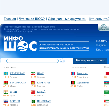
Главная
Что такое ШОС?
Официальные документы
Кто есть кто
Портал создан при финансовой поддержке
Федерального агентства по печати и массовым коммуникациям
Российской Федерации
Расширенный поиск
Участники:
Наблюдатели:
Пар
КАЗАХСТАН
ИРАН
Монголия
10:11
Астана
08:41
Тегеран
12:11
Улан-Батор
08:4
БЕЛОРУССИЯ
КИРГИЗИЯ
Афганистан
07:11
Минск
10:11
Бишкек
08:41
Кабул
09:1
ИНДИЯ
КИТАЙ
09:41
Дели
12:11
Пекин
08:1
РОССИЯ
ПАКИСТАН
08:11
Москва
09:11
Исламабад
08:1