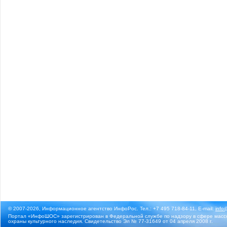
© 2007-2026, Информационное агентство ИнфоРос. Тел.: +7 495 718-84-11, E-mail:
info
Портал «ИнфоШОС» зарегистрирован в Федеральной службе по надзору в сфере массо
охраны культурного наследия. Свидетельство Эл № 77-31649 от 04 апреля 2008 г.