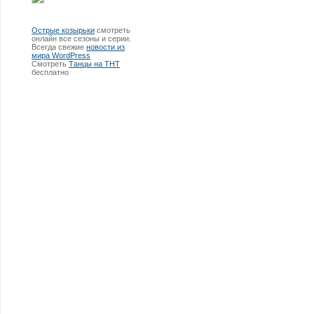
Острые козырьки
смотреть
онлайн все сезоны и серии.
Всегда свежие
новости из
мира WordPress
Смотреть
Танцы на ТНТ
бесплатно