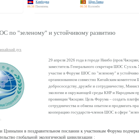
Камбоджа
Шри-Ланка
06:56
Пномпень
06:56
Коломбо
С по "зеленому" и устойчивому развитию
нхайский дух
29 апреля 2026 года в городе Нинбо (пров.Чжэцзян
заместитель Генерального секретаря ШОС Сухэль 
участие в Форуме ШОС по "зеленому" и устойчиво
организованном совместно Китайским комитетом
добрососедству, дружбе и сотрудничеству, Минис
экологии и окружающей среды КНР и Народным п
провинции Чжэцзян. Цель Форума – создать платф
сотрудничества и обмена опытом и продвигать пр
кооперацию государств-членов ШОС в сфере "зелен
.
Си Цзиньпин в поздравительном послании к участникам Форума подчер
тельство глобальной экологической цивилизации :