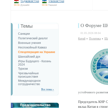
ТАДЖИКИСТАН
УЗБЕКИСТАН
04:56
Душанбе
04:56
Ташкент
О Форуме ШО
Темы
01.05.2026 08:04
Санкции
Политический диалог
Китай
Политика
Ша
Военные учения
Неспокойный Кавказ
Спецоперация на Украине
Шанхайский дух
Игры Будущего - Казань
2024
Туризм
Чрезвычайные
происшествия
Международное
сотрудничество
Все темы »
устойчивого развития
Председатель КНР 
вклад Китая в строи