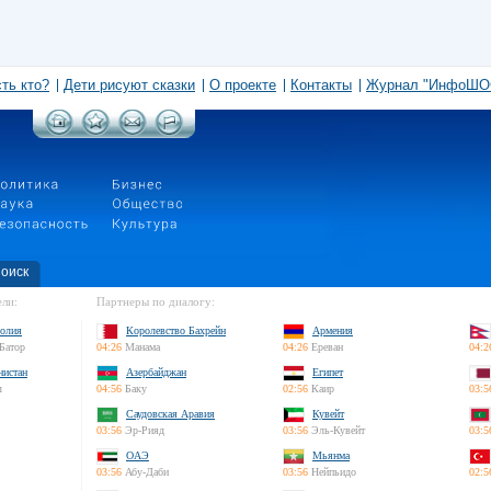
сть кто?
Дети рисуют сказки
О проекте
Контакты
Журнал "ИнфоШО
оиск
ли:
Партнеры по диалогу:
олия
Королевство Бахрейн
Армения
Батор
04:26
Манама
04:26
Ереван
04:2
нистан
Азербайджан
Египет
л
04:56
Баку
02:56
Каир
03:5
Саудовская Аравия
Кувейт
03:56
Эр-Рияд
03:56
Эль-Кувейт
03:5
ОАЭ
Мьянма
03:56
Абу-Даби
03:56
Нейпьидо
02:5