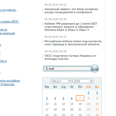
06.08.2026 06:42
Залужный заявил, что Киев исчерпал
 государств-
ресурс вооружений в конфликте
06.08.2026 06:35
тв-членов ШОС
Кабмин РФ разрешил до 1 июля 2027
года импорт, выпуск и обращение
тов по
бензина Евро 2, Евро 3, Евро 4
м вопросам
06.08.2026 06:32
Российские войска взяли под контроль
село Зарница в Запорожской области
»
06.08.2026 06:28
"
ТАСС подсчитал потери Украины от
блокады портов
тве в
у
росы российско-
еступностью
Пн
Вт
Ср
Чт
Пт
Сб
Вс
1
2
3
4
5
6
7
8
9
10
11
12
13
14
15
16
17
18
19
20
21
22
23
24
25
26
27
28
29
30