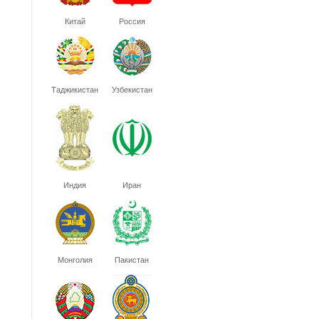
Китай
Россия
Таджикистан
Узбекистан
Индия
Иран
Монголия
Пакистан