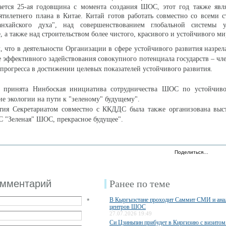
ается 25-ая годовщина с момента создания ШОС, этот год также явля
ятилетнего плана в Китае. Китай готов работать совместно со всеми 
нхайского духа", над совершенствованием глобальной системы 
, а также над строительством более чистого, красивого и устойчивого ми
, что в деятельности Организации в сфере устойчивого развития назрел
е эффективного задействования совокупного потенциала государств – ч
 прогресса в достижении целевых показателей устойчивого развития.
 принята Нинбоская инициатива сотрудничества ШОС по устойчив
ие экологии на пути к "зеленому" будущему".
тия Секретариатом совместно с ККДДС была также организована выст
 "Зеленая" ШОС, прекрасное будущее".
Поделиться…
омментарий
Ранее по теме
В Кыргызстане проходит Саммит СМИ и ана
*
центров ШОС
27.07.2026 19:49
Си Цзиньпин прибудет в Киргизию с визитом 