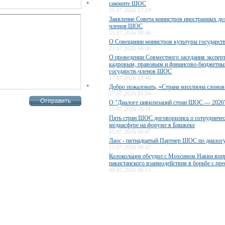
*
саммите ШОС
25.07.2026 17:29
Заявление Совета министров иностранных дел
членов ШОС
25.07.2026 08:46
О Совещании министров культуры государс
21.07.2026 06:06
О проведении Совместного заседания экспер
кадровым, правовым и финансово-бюджетны
государств-членов ШОС
17.07.2026 18:46
*
Добро пожаловать, «Страна миллиона слонов
17.07.2026 05:54
О "Диалоге цивилизаций стран ШОС — 2026
15.07.2026 19:51
Пять стран ШОС договорились о сотрудничес
медиасфере на форуме в Бишкеке
15.07.2026 06:47
Лаос - пятнадцатый Партнер ШОС по диалог
11.07.2026 09:47
Колокольцев обсудил с Мохсином Накви воп
пакистанского взаимодействия в борьбе с пр
09.07.2026 06:15