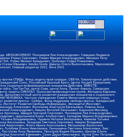
обода, MEDIUM-ORIENT, Пономарев Лев Александрович, Савицкая Людмила
Баданин Роман Сергеевич, Гликин Максим Александрович, Маняхин Петр
er SIA, Рубин Михаил Аркадьевич, Гройсман Софья Романовна,
Степан Юрьевич, Istories fonds, Шмагун Олеся Валентиновна, Мароховская
нолит, Главный редактор 2021, Вега 2021
Мы против СПИДа, Фонд защиты прав граждан, СВЕЧА, Гуманитарное действие,
 Гражданский Союз, Российский Красный Крест, Центр Хасдей Ерушалаим,
 Центр социально-информационных инициатив Действие, ВМЕСТЕ,
айга, Так-Так-Так, центр Сова, центр Анна, Проект Апрель, Самарская
Центр защиты СИБАЛЬТ, Уральская правозащитная группа, Женщины Евразии,
ка, Дальневосточный центр развития гражданских инициатив и социального
АВАМ ЧЕЛОВЕКА, Частное учреждение Совета Министров северных стран,
т развития прессы - Сибирь, Фонд поддержки свободы прессы, Гражданский
ы, Институт Развития Свободы Информации, Экозащита!-Женсовет,
ександр Алексеевич, Васильева Анастасия Евгеньевна, Ривина Анна
вгений Александрович, Аверин Виталий Евгеньевич, Барахоев Магомед
на Ароновна, Шведов Григорий Сергеевич, Пономарев Лев Александрович,
ксадрович, Цирульников Борис Альбертович, Халидова Марина Владимировна,
 Татьяна Владимировна, Чуркина Наталья Валерьевна, Акимова Татьяна
 Анна Васильевна, Захарова Светлана Сергеевна, Аверин Владимир
ксей Кириллович, Флиге Ирина Анатольевна, Мельникова Валентина
, Голубева Елена Николаевна, Ганнушкина Светлана Алексеевна, Закс
, Пастухова Анна Яковлевна, Прохоров Вадим Юрьевич, Шахова Елена
 Шабад Анатолий Ефимович, Сухих Дарья Николаевна, Орлов Олег Петрович,