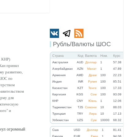
Рубль/Валюты ШОС
Страна
Код
Валюта
Ном.
Курс
, КНР)
Австралия
AUD
Доллар
1
57.38
Хан принял
Азербайджан
AZN
Манат
1
47.89
му развитию,
Армения
AMD
Драм
100
22.23
 ШОС по
Индия
INR
Рупия
100
85.51
терством
Казахстан
KZT
Тенге
100
17.33
равительством
Киргизия
KGS
Сом
100
93.09
орму для
КНР
CNY
Юань
1
12.06
актическую
Таджикистан
TJS
Сомони
10
88.03
ого" и
Турецкая
TRY
Лира
10
17.13
Узбекистан
UZS
Сум
10000
68.32
кнул огромный
Cша
USD
Доллар
1
81.41
Eвропа
EUR
Евро
1
94.06