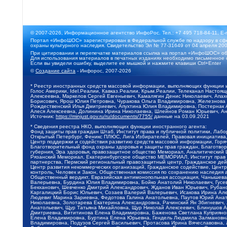
© 2007-2026, Информационное агентство ИнфоРос. Тел.: +7 495 718-84-11, E-
Портал «ИнфоШОС» зарегистрирован в Федеральной службе по надзору в сфе
охраны культурного наследия. Свидетельство Эл № 77-31649 от 04 апреля 200
При цитировании и перепечатке материалов ссылка на портал «ИнфоШОС» об
Для использования материалов в печатных изданиях необходимо письменное 
Если вы увидели ошибку, выделите ее мышкой и нажмите клавиши Ctrl+Enter
©
Создание сайта
- Инфорос, 2007-2026
* Реестр иностранных средств массовой информации, выполняющих функции 
Голос Америки, Idel.Реалии, Кавказ.Реалии, Крым.Реалии, Телеканал Настоя
Алексеевна, Маркелов Сергей Евгеньевич, Камалягин Денис Николаевич, Апах
Борисович, Ярош Юлия Петровна, Чуракова Ольга Владимировна, Железнова М
Рождественский Илья Дмитриевич, Апухтина Юлия Владимировна, Постернак Ал
Алеся Алексеевна, Долинина Ирина Николаевна, Шлейнов Роман Юрьевич, Ани
Источник:
https://minjust.gov.ru/ru/documents/7755/
данные на
03.09.2021
* Сведения реестра НКО, выполняющих функции иностранного агента:
Фонд защиты прав граждан Штаб, Институт права и публичной политики, Лаб
Открытый Петербург, Феникс ПЛЮС, Лига Избирателей, Правовая инициатива, 
Центр поддержки и содействия развитию средств массовой информации, Горя
Благотворительный фонд охраны здоровья и защиты прав граждан, Благотвори
губерния, Эра здоровья, правозащитное общество Мемориал, Аналитический 
Рязанский Мемориал, Екатеринбургское общество МЕМОРИАЛ, Институт прав ч
партнерства, Пермский региональный правозащитный центр, Гражданское де
Центр развития некоммерческих организаций, Гражданское содействие, Цент
контроль, Человек и Закон, Общественная комиссия по сохранению наследия
Общественный вердикт, Евразийская антимонопольная ассоциация, Чанышева 
Валерьевна, Бурдина Юлия Владимировна, Бойко Анатолий Николаевич, Гусев
Бекханович, Шевченко Дмитрий Александрович, Жданов Иван Юрьевич, Рубано
Каргалицкий Борис Юльевич, Созаев Валерий Валерьевич, Исакова Ирина Ал
Людевиг Марина Зариевна, Федотова Галина Анатольевна, Паутов Юрий Анато
Николаевна, Золотарева Екатерина Александровна, Рачинский Ян Збигневич
Анатольевич, Щур Татьяна Михайловна, Щур Николай Алексеевич, Блинушов 
Дмитриевна, Вититинова Елена Владимировна, Баженова Светлана Куприяновн
Елена Владимировна, Буртина Елена Юрьевна, Гендель Людмила Залмановна,
Владимировна, Подузов Сергей Васильевич, Протасова Ирина Вячеславовна, 