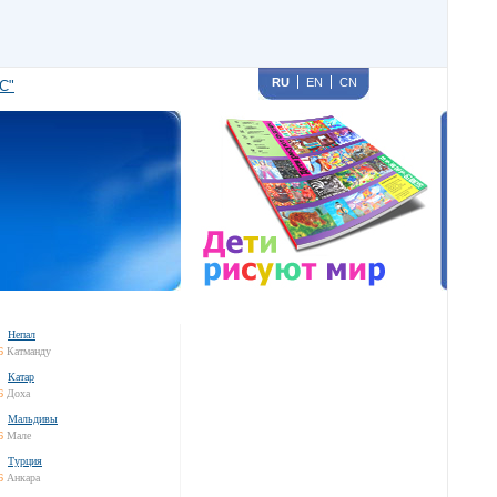
RU
EN
CN
С"
Непал
6
Катманду
Катар
6
Доха
Мальдивы
6
Мале
Турция
6
Анкара