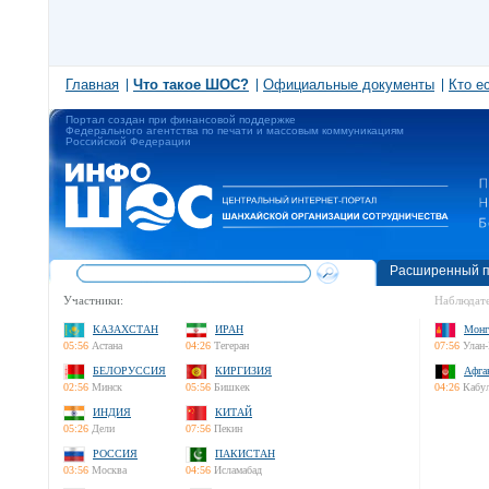
Главная
Что такое ШОС?
Официальные документы
Кто е
Портал создан при финансовой поддержке
Федерального агентства по печати и массовым коммуникациям
Российской Федерации
Расширенный п
Участники:
Наблюдате
КАЗАХСТАН
ИРАН
Монг
05:56
Астана
04:26
Тегеран
07:56
Улан-
БЕЛОРУССИЯ
КИРГИЗИЯ
Афга
02:56
Минск
05:56
Бишкек
04:26
Кабу
ИНДИЯ
КИТАЙ
05:26
Дели
07:56
Пекин
РОССИЯ
ПАКИСТАН
03:56
Москва
04:56
Исламабад