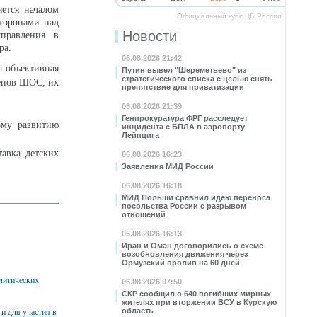
ется началом
Официальный курс ЦБ России
сторонами над
Новости
управления в
ра.
06.08.2026 21:42
а объективная
Путин вывел "Шереметьево" из
стратегического списка с целью снять
ленов ШОС, их
препятствие для приватизации
06.08.2026 21:39
Генпрокуратура ФРГ расследует
ому развитию
инцидента с БПЛА в аэропорту
Лейпцига
авка детских
06.08.2026 16:23
Заявления МИД России
06.08.2026 16:18
МИД Польши сравнил идею переноса
посольства России с разрывом
отношений
06.08.2026 16:13
Иран и Оман договорились о схеме
возобновления движения через
Ормузский пролив на 60 дней
литических
06.08.2026 07:50
СКР сообщил о 640 погибших мирных
жителях при вторжении ВСУ в Курскую
область
и для участия в