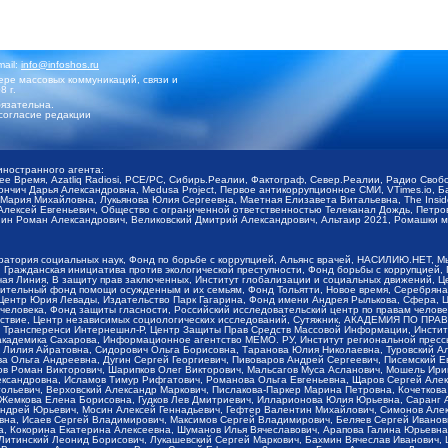
mail:
info@infoshos.ru
ре массовых коммуникаций, связи и
8 г.
язательна.
согласие редакции
иностранного агента:
щее Время, Azatliq Radiosi, PCE/PC, Сибирь.Реалии, Фактограф, Север.Реалии, Радио Св
ончич Дарья Александровна, Medusa Project, Первое антикоррупционное СМИ, VTimes.io, 
ария Михайловна, Лукьянова Юлия Сергеевна, Маетная Елизавета Витальевна, The Insid
ексей Евгеньевич, Общество с ограниченной ответственностью Телеканал Дождь, Петров 
н Роман Александрович, Великовский Дмитрий Александрович, Альтаир 2021, Ромашки мо
оратория социальных наук, Фонд по борьбе с коррупцией, Альянс врачей, НАСИЛИЮ.НЕТ, 
Гражданская инициатива против экологической преступности, Фонд борьбы с коррупцией,
чая Линия, В защиту прав заключенных, Институт глобализации и социальных движений,
тельный фонд помощи осужденным и их семьям, Фонд Тольятти, Новое время, Серебряная т
Центр Юрия Левады, Издательство Парк Гагарина, Фонд имени Андрея Рылькова, Сфера, 
еловека, Фонд защиты гласности, Российский исследовательский центр по правам челове
йствие, Центр независимых социологических исследований, Сутяжник, АКАДЕМИЯ ПО ПР
р Трансперенси Интернешнл-Р, Центр Защиты Прав Средств Массовой Информации, Институ
 академика Сахарова, Информационное агентство МЕМО. РУ, Институт региональной пресс
Лилия Айратовна, Сидорович Ольга Борисовна, Таранова Юлия Николаевна, Туровский Ал
а Ольга Андреевна, Дугин Сергей Георгиевич, Пивоваров Андрей Сергеевич, Писемский Е
в Роман Викторович, Шарипков Олег Викторович, Мальсагов Муса Асланович, Мошель Ири
ександровна, Исламов Тимур Рифгатович, Романова Ольга Евгеньевна, Щаров Сергей Але
льевич, Верховский Александр Маркович, Пислакова-Паркер Марина Петровна, Кочеткова
, Жемкова Елена Борисовна, Гудков Лев Дмитриевич, Илларионова Юлия Юрьевна, Саранг
Андрей Юрьевич, Мосин Алексей Геннадьевич, Гефтер Валентин Михайлович, Симонов Але
а, Исаев Сергей Владимирович, Максимов Сергей Владимирович, Беляев Сергей Иванович
 Кокорина Екатерина Алексеевна, Шуманов Илья Вячеславович, Арапова Галина Юрьевна
Литинский Леонид Борисович, Лукашевский Сергей Маркович, Бахмин Вячеслав Иванович,