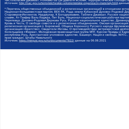
Чистопольский Джамаат, Рохнамо ба суи давлати исломи, Террористическое сообщест
Источник:
http://nac.gov.ru/terroristicheskie-i-ekstremistskie-organizacii-i-materialy.html
данные
* Перечень общественных объединений и религиозных организаций в отношении котор
Национал-большевистская партия, ВЕК РА, Рада земли Кубанской Духовно Родовой Де
Староверов-Инглингов, Нурджулар, К Богодержавию, Таблиги Джамаат, Русское наци
славян, Ат-Такфир Валь-Хиджра, Пит Буль, Национал-социалистическая рабочая парт
Череповца, Духовно-Родовая Держава Русь, Русское национальное единство, Древнер
Кровь и Честь, О свободе совести и о религиозных объединениях, Омская организаци
религиозная организация п. Боровский, Община Коренного Русского народа Щелковског
организация «Братство», Свидетели Иеговы, О противодействии экстремистской деяте
болельщиков «Фирма», Молодежная правозащитная группа МПГ, Курсом Правды и Единен
республика Русь, Арестантское уголовное единство, Башкорт, Нация и свобода, W.H.С
прав граждан, Штабы Навального
Источник:
https://minjust.gov.ru/ru/documents/7822/
данные на
06.08.2021