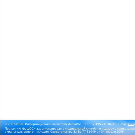
© 2007-2026, Информационное агентство ИнфоРос. Тел.: +7 495 718-84-11, E-mail:
info
Портал «ИнфоШОС» зарегистрирован в Федеральной службе по надзору в сфере массо
охраны культурного наследия. Свидетельство Эл № 77-31649 от 04 апреля 2008 г.