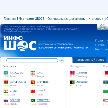
Главная
Что такое ШОС?
Официальные документы
Кто есть кто
Портал создан при финансовой поддержке
Федерального агентства по печати и массовым коммуникациям
Российской Федерации
Расширенный поиск
Участники:
Наблюдатели:
Пар
КАЗАХСТАН
ИРАН
Монголия
16:51
Астана
15:21
Тегеран
18:51
Улан-Батор
15:2
БЕЛОРУССИЯ
КИРГИЗИЯ
Афганистан
13:51
Минск
16:51
Бишкек
15:21
Кабул
15:5
ИНДИЯ
КИТАЙ
16:21
Дели
18:51
Пекин
14:5
РОССИЯ
ПАКИСТАН
14:51
Москва
15:51
Исламабад
14:5