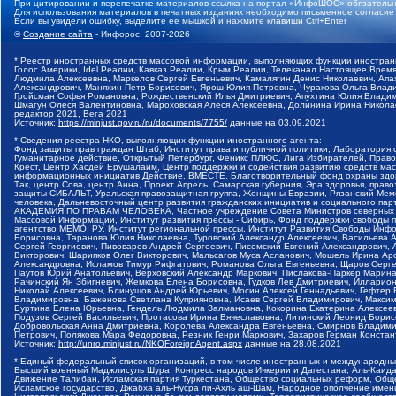
При цитировании и перепечатке материалов ссылка на портал «ИнфоШОС» обязательн
Для использования материалов в печатных изданиях необходимо письменное согласие
Если вы увидели ошибку, выделите ее мышкой и нажмите клавиши Ctrl+Enter
©
Создание сайта
- Инфорос, 2007-2026
* Реестр иностранных средств массовой информации, выполняющих функции иностранн
Голос Америки, Idel.Реалии, Кавказ.Реалии, Крым.Реалии, Телеканал Настоящее Время
Людмила Алексеевна, Маркелов Сергей Евгеньевич, Камалягин Денис Николаевич, Апах
Александрович, Маняхин Петр Борисович, Ярош Юлия Петровна, Чуракова Ольга Влади
Гройсман Софья Романовна, Рождественский Илья Дмитриевич, Апухтина Юлия Владимир
Шмагун Олеся Валентиновна, Мароховская Алеся Алексеевна, Долинина Ирина Никола
редактор 2021, Вега 2021
Источник:
https://minjust.gov.ru/ru/documents/7755/
данные на
03.09.2021
* Сведения реестра НКО, выполняющих функции иностранного агента:
Фонд защиты прав граждан Штаб, Институт права и публичной политики, Лаборатория
Гуманитарное действие, Открытый Петербург, Феникс ПЛЮС, Лига Избирателей, Правов
Крест, Центр Хасдей Ерушалаим, Центр поддержки и содействия развитию средств мас
информационных инициатив Действие, ВМЕСТЕ, Благотворительный фонд охраны здоров
Так, центр Сова, центр Анна, Проект Апрель, Самарская губерния, Эра здоровья, пр
защиты СИБАЛЬТ, Уральская правозащитная группа, Женщины Евразии, Рязанский Мемо
человека, Дальневосточный центр развития гражданских инициатив и социального пар
АКАДЕМИЯ ПО ПРАВАМ ЧЕЛОВЕКА, Частное учреждение Совета Министров северных стр
Массовой Информации, Институт развития прессы - Сибирь, Фонд поддержки свободы 
агентство МЕМО. РУ, Институт региональной прессы, Институт Развития Свободы Инф
Борисовна, Таранова Юлия Николаевна, Туровский Александр Алексеевич, Васильева 
Сергей Георгиевич, Пивоваров Андрей Сергеевич, Писемский Евгений Александрович,
Викторович, Шарипков Олег Викторович, Мальсагов Муса Асланович, Мошель Ирина Ар
Александровна, Исламов Тимур Рифгатович, Романова Ольга Евгеньевна, Щаров Серг
Паутов Юрий Анатольевич, Верховский Александр Маркович, Пислакова-Паркер Марина
Рачинский Ян Збигневич, Жемкова Елена Борисовна, Гудков Лев Дмитриевич, Иллари
Николай Алексеевич, Блинушов Андрей Юрьевич, Мосин Алексей Геннадьевич, Гефтер
Владимировна, Баженова Светлана Куприяновна, Исаев Сергей Владимирович, Максим
Буртина Елена Юрьевна, Гендель Людмила Залмановна, Кокорина Екатерина Алексеев
Подузов Сергей Васильевич, Протасова Ирина Вячеславовна, Литинский Леонид Борис
Добровольская Анна Дмитриевна, Королева Александра Евгеньевна, Смирнов Владими
Петрович, Полякова Мара Федоровна, Резник Генри Маркович, Захаров Герман Конста
Источник:
http://unro.minjust.ru/NKOForeignAgent.aspx
данные на
28.08.2021
* Единый федеральный список организаций, в том числе иностранных и международны
Высший военный Маджлисуль Шура, Конгресс народов Ичкерии и Дагестана, Аль-Каида, 
Движение Талибан, Исламская партия Туркестана, Общество социальных реформ, Общес
Исламское государство, Джабха аль-Нусра ли-Ахль аш-Шам, Народное ополчение имен