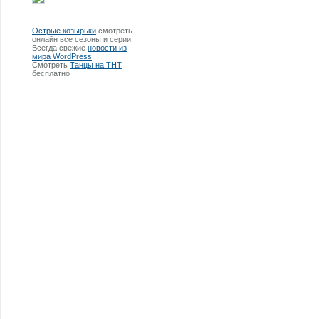
Острые козырьки
смотреть
онлайн все сезоны и серии.
Всегда свежие
новости из
мира WordPress
Смотреть
Танцы на ТНТ
бесплатно