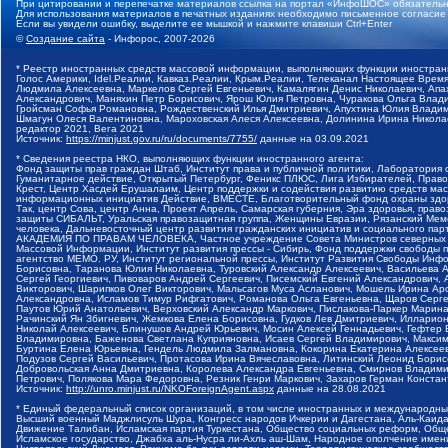
При цитировании и перепечатке материалов ссылка на портал «ИнфоШОС» обязательн
Для использования материалов в печатных изданиях необходимо письменное согласие
Если вы увидели ошибку, выделите ее мышкой и нажмите клавиши Ctrl+Enter
©
Создание сайта
- Инфорос, 2007-2026
* Реестр иностранных средств массовой информации, выполняющих функции иностранн
Голос Америки, Idel.Реалии, Кавказ.Реалии, Крым.Реалии, Телеканал Настоящее Время
Людмила Алексеевна, Маркелов Сергей Евгеньевич, Камалягин Денис Николаевич, Апах
Александрович, Маняхин Петр Борисович, Ярош Юлия Петровна, Чуракова Ольга Влади
Гройсман Софья Романовна, Рождественский Илья Дмитриевич, Апухтина Юлия Владимир
Шмагун Олеся Валентиновна, Мароховская Алеся Алексеевна, Долинина Ирина Никола
редактор 2021, Вега 2021
Источник:
https://minjust.gov.ru/ru/documents/7755/
данные на
03.09.2021
* Сведения реестра НКО, выполняющих функции иностранного агента:
Фонд защиты прав граждан Штаб, Институт права и публичной политики, Лаборатория
Гуманитарное действие, Открытый Петербург, Феникс ПЛЮС, Лига Избирателей, Правов
Крест, Центр Хасдей Ерушалаим, Центр поддержки и содействия развитию средств мас
информационных инициатив Действие, ВМЕСТЕ, Благотворительный фонд охраны здоров
Так, центр Сова, центр Анна, Проект Апрель, Самарская губерния, Эра здоровья, пр
защиты СИБАЛЬТ, Уральская правозащитная группа, Женщины Евразии, Рязанский Мемо
человека, Дальневосточный центр развития гражданских инициатив и социального пар
АКАДЕМИЯ ПО ПРАВАМ ЧЕЛОВЕКА, Частное учреждение Совета Министров северных стр
Массовой Информации, Институт развития прессы - Сибирь, Фонд поддержки свободы 
агентство МЕМО. РУ, Институт региональной прессы, Институт Развития Свободы Инф
Борисовна, Таранова Юлия Николаевна, Туровский Александр Алексеевич, Васильева 
Сергей Георгиевич, Пивоваров Андрей Сергеевич, Писемский Евгений Александрович,
Викторович, Шарипков Олег Викторович, Мальсагов Муса Асланович, Мошель Ирина Ар
Александровна, Исламов Тимур Рифгатович, Романова Ольга Евгеньевна, Щаров Серг
Паутов Юрий Анатольевич, Верховский Александр Маркович, Пислакова-Паркер Марина
Рачинский Ян Збигневич, Жемкова Елена Борисовна, Гудков Лев Дмитриевич, Иллари
Николай Алексеевич, Блинушов Андрей Юрьевич, Мосин Алексей Геннадьевич, Гефтер
Владимировна, Баженова Светлана Куприяновна, Исаев Сергей Владимирович, Максим
Буртина Елена Юрьевна, Гендель Людмила Залмановна, Кокорина Екатерина Алексеев
Подузов Сергей Васильевич, Протасова Ирина Вячеславовна, Литинский Леонид Борис
Добровольская Анна Дмитриевна, Королева Александра Евгеньевна, Смирнов Владими
Петрович, Полякова Мара Федоровна, Резник Генри Маркович, Захаров Герман Конста
Источник:
http://unro.minjust.ru/NKOForeignAgent.aspx
данные на
28.08.2021
* Единый федеральный список организаций, в том числе иностранных и международны
Высший военный Маджлисуль Шура, Конгресс народов Ичкерии и Дагестана, Аль-Каида, 
Движение Талибан, Исламская партия Туркестана, Общество социальных реформ, Общес
Исламское государство, Джабха аль-Нусра ли-Ахль аш-Шам, Народное ополчение имен