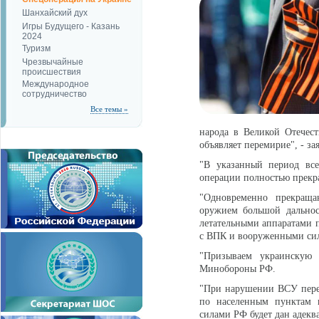
Шанхайский дух
Игры Будущего - Казань
2024
Туризм
Чрезвычайные
происшествия
Международное
сотрудничество
Все темы »
народа в Великой Отечест
объявляет перемирие", - з
"В указанный период все
операции полностью прекра
"Одновременно прекраща
оружием большой дальнос
летательными аппаратами 
с ВПК и вооруженными сил
"Призываем украинскую 
Минобороны РФ.
"При нарушении ВСУ перем
по населенным пунктам 
силами РФ будет дан адеква