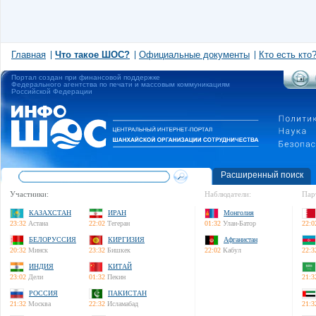
Главная
Что такое ШОС?
Официальные документы
Кто есть кто
Портал создан при финансовой поддержке
Федерального агентства по печати и массовым коммуникациям
Российской Федерации
Расширенный поиск
Участники:
Наблюдатели:
Пар
КАЗАХСТАН
ИРАН
Монголия
23:32
Астана
22:02
Тегеран
01:32
Улан-Батор
22:0
БЕЛОРУССИЯ
КИРГИЗИЯ
Афганистан
20:32
Минск
23:32
Бишкек
22:02
Кабул
22:3
ИНДИЯ
КИТАЙ
23:02
Дели
01:32
Пекин
21:3
РОССИЯ
ПАКИСТАН
21:32
Москва
22:32
Исламабад
21:3