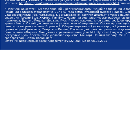
Чистопольский Джамаат, Рохнамо ба суи давлати исломи, Террористическое сообщест
Источник:
http://nac.gov.ru/terroristicheskie-i-ekstremistskie-organizacii-i-materialy.html
данные
* Перечень общественных объединений и религиозных организаций в отношении котор
Национал-большевистская партия, ВЕК РА, Рада земли Кубанской Духовно Родовой Де
Староверов-Инглингов, Нурджулар, К Богодержавию, Таблиги Джамаат, Русское наци
славян, Ат-Такфир Валь-Хиджра, Пит Буль, Национал-социалистическая рабочая парт
Череповца, Духовно-Родовая Держава Русь, Русское национальное единство, Древнер
Кровь и Честь, О свободе совести и о религиозных объединениях, Омская организаци
религиозная организация п. Боровский, Община Коренного Русского народа Щелковског
организация «Братство», Свидетели Иеговы, О противодействии экстремистской деяте
болельщиков «Фирма», Молодежная правозащитная группа МПГ, Курсом Правды и Единен
республика Русь, Арестантское уголовное единство, Башкорт, Нация и свобода, W.H.С
прав граждан, Штабы Навального
Источник:
https://minjust.gov.ru/ru/documents/7822/
данные на
06.08.2021