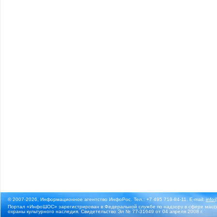
© 2007-2026, Информационное агентство ИнфоРос. Тел.: +7 495 718-84-11, E-mail:
info
Портал «ИнфоШОС» зарегистрирован в Федеральной службе по надзору в сфере массо
охраны культурного наследия. Свидетельство Эл № 77-31649 от 04 апреля 2008 г.