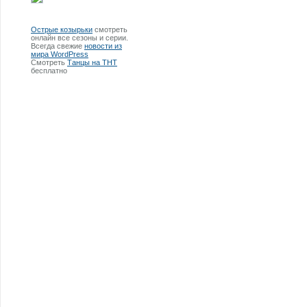
Острые козырьки
смотреть
онлайн все сезоны и серии.
Всегда свежие
новости из
мира WordPress
Смотреть
Танцы на ТНТ
бесплатно