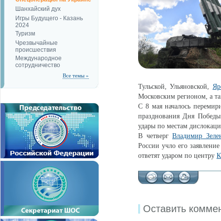
Шанхайский дух
Игры Будущего - Казань
2024
Туризм
Чрезвычайные
происшествия
Международное
сотрудничество
Все темы »
Тульской, Ульяновской,
Яр
Московским регионом, а т
С 8 мая началось перемир
празднования Дня Победы.
удары по местам дислокац
В четверг
Владимир Зеле
России учло его заявление
ответят ударом по центру
К
Оставить комме