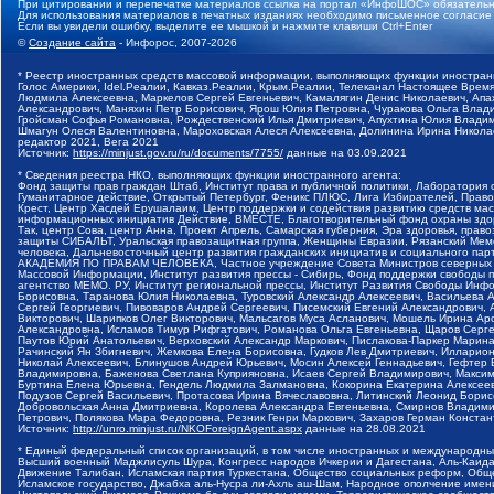
При цитировании и перепечатке материалов ссылка на портал «ИнфоШОС» обязательн
Для использования материалов в печатных изданиях необходимо письменное согласие
Если вы увидели ошибку, выделите ее мышкой и нажмите клавиши Ctrl+Enter
©
Создание сайта
- Инфорос, 2007-2026
* Реестр иностранных средств массовой информации, выполняющих функции иностранн
Голос Америки, Idel.Реалии, Кавказ.Реалии, Крым.Реалии, Телеканал Настоящее Время
Людмила Алексеевна, Маркелов Сергей Евгеньевич, Камалягин Денис Николаевич, Апах
Александрович, Маняхин Петр Борисович, Ярош Юлия Петровна, Чуракова Ольга Влади
Гройсман Софья Романовна, Рождественский Илья Дмитриевич, Апухтина Юлия Владимир
Шмагун Олеся Валентиновна, Мароховская Алеся Алексеевна, Долинина Ирина Никола
редактор 2021, Вега 2021
Источник:
https://minjust.gov.ru/ru/documents/7755/
данные на
03.09.2021
* Сведения реестра НКО, выполняющих функции иностранного агента:
Фонд защиты прав граждан Штаб, Институт права и публичной политики, Лаборатория
Гуманитарное действие, Открытый Петербург, Феникс ПЛЮС, Лига Избирателей, Правов
Крест, Центр Хасдей Ерушалаим, Центр поддержки и содействия развитию средств мас
информационных инициатив Действие, ВМЕСТЕ, Благотворительный фонд охраны здоров
Так, центр Сова, центр Анна, Проект Апрель, Самарская губерния, Эра здоровья, пр
защиты СИБАЛЬТ, Уральская правозащитная группа, Женщины Евразии, Рязанский Мемо
человека, Дальневосточный центр развития гражданских инициатив и социального пар
АКАДЕМИЯ ПО ПРАВАМ ЧЕЛОВЕКА, Частное учреждение Совета Министров северных стр
Массовой Информации, Институт развития прессы - Сибирь, Фонд поддержки свободы 
агентство МЕМО. РУ, Институт региональной прессы, Институт Развития Свободы Инф
Борисовна, Таранова Юлия Николаевна, Туровский Александр Алексеевич, Васильева 
Сергей Георгиевич, Пивоваров Андрей Сергеевич, Писемский Евгений Александрович,
Викторович, Шарипков Олег Викторович, Мальсагов Муса Асланович, Мошель Ирина Ар
Александровна, Исламов Тимур Рифгатович, Романова Ольга Евгеньевна, Щаров Серг
Паутов Юрий Анатольевич, Верховский Александр Маркович, Пислакова-Паркер Марина
Рачинский Ян Збигневич, Жемкова Елена Борисовна, Гудков Лев Дмитриевич, Иллари
Николай Алексеевич, Блинушов Андрей Юрьевич, Мосин Алексей Геннадьевич, Гефтер
Владимировна, Баженова Светлана Куприяновна, Исаев Сергей Владимирович, Максим
Буртина Елена Юрьевна, Гендель Людмила Залмановна, Кокорина Екатерина Алексеев
Подузов Сергей Васильевич, Протасова Ирина Вячеславовна, Литинский Леонид Борис
Добровольская Анна Дмитриевна, Королева Александра Евгеньевна, Смирнов Владими
Петрович, Полякова Мара Федоровна, Резник Генри Маркович, Захаров Герман Конста
Источник:
http://unro.minjust.ru/NKOForeignAgent.aspx
данные на
28.08.2021
* Единый федеральный список организаций, в том числе иностранных и международны
Высший военный Маджлисуль Шура, Конгресс народов Ичкерии и Дагестана, Аль-Каида, 
Движение Талибан, Исламская партия Туркестана, Общество социальных реформ, Общес
Исламское государство, Джабха аль-Нусра ли-Ахль аш-Шам, Народное ополчение имен