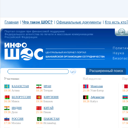
Главная
Что такое ШОС?
Официальные документы
Кто есть кто
Портал создан при финансовой поддержке
Федерального агентства по печати и массовым коммуникациям
Российской Федерации
Расширенный поиск
Участники:
Наблюдатели:
Пар
КАЗАХСТАН
ИРАН
Монголия
19:56
Астана
18:26
Тегеран
21:56
Улан-Батор
18:2
БЕЛОРУССИЯ
КИРГИЗИЯ
Афганистан
16:56
Минск
19:56
Бишкек
18:26
Кабул
18:5
ИНДИЯ
КИТАЙ
19:26
Дели
21:56
Пекин
17:5
РОССИЯ
ПАКИСТАН
17:56
Москва
18:56
Исламабад
17:5