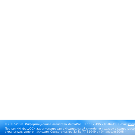
© 2007-2026, Информационное агентство ИнфоРос. Тел.: +7 495 718-84-11, E-mail:
info
Портал «ИнфоШОС» зарегистрирован в Федеральной службе по надзору в сфере массо
охраны культурного наследия. Свидетельство Эл № 77-31649 от 04 апреля 2008 г.