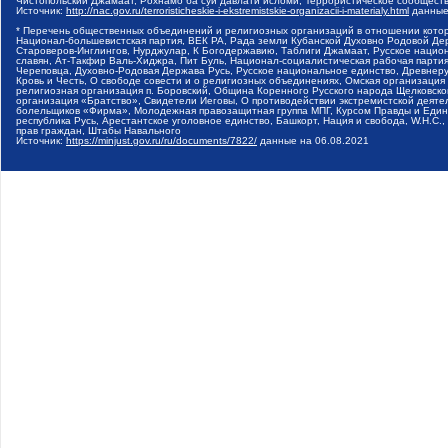
Чистопольский Джамаат, Рохнамо ба суи давлати исломи, Террористическое сообщест
Источник:
http://nac.gov.ru/terroristicheskie-i-ekstremistskie-organizacii-i-materialy.html
данные
* Перечень общественных объединений и религиозных организаций в отношении котор
Национал-большевистская партия, ВЕК РА, Рада земли Кубанской Духовно Родовой Де
Староверов-Инглингов, Нурджулар, К Богодержавию, Таблиги Джамаат, Русское наци
славян, Ат-Такфир Валь-Хиджра, Пит Буль, Национал-социалистическая рабочая парт
Череповца, Духовно-Родовая Держава Русь, Русское национальное единство, Древнер
Кровь и Честь, О свободе совести и о религиозных объединениях, Омская организаци
религиозная организация п. Боровский, Община Коренного Русского народа Щелковског
организация «Братство», Свидетели Иеговы, О противодействии экстремистской деяте
болельщиков «Фирма», Молодежная правозащитная группа МПГ, Курсом Правды и Единен
республика Русь, Арестантское уголовное единство, Башкорт, Нация и свобода, W.H.С
прав граждан, Штабы Навального
Источник:
https://minjust.gov.ru/ru/documents/7822/
данные на
06.08.2021