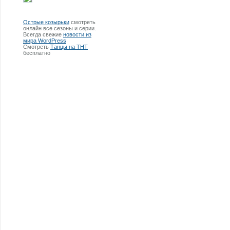
Острые козырьки
смотреть
онлайн все сезоны и серии.
Всегда свежие
новости из
мира WordPress
Смотреть
Танцы на ТНТ
бесплатно