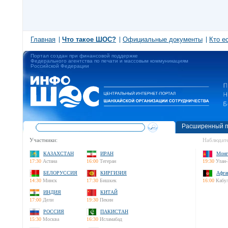
Главная
Что такое ШОС?
Официальные документы
Кто е
Портал создан при финансовой поддержке
Федерального агентства по печати и массовым коммуникациям
Российской Федерации
Расширенный п
Участники:
Наблюдате
КАЗАХСТАН
ИРАН
Монг
17:30
Астана
16:00
Тегеран
19:30
Улан-
БЕЛОРУССИЯ
КИРГИЗИЯ
Афга
14:30
Минск
17:30
Бишкек
16:00
Кабу
ИНДИЯ
КИТАЙ
17:00
Дели
19:30
Пекин
РОССИЯ
ПАКИСТАН
15:30
Москва
16:30
Исламабад