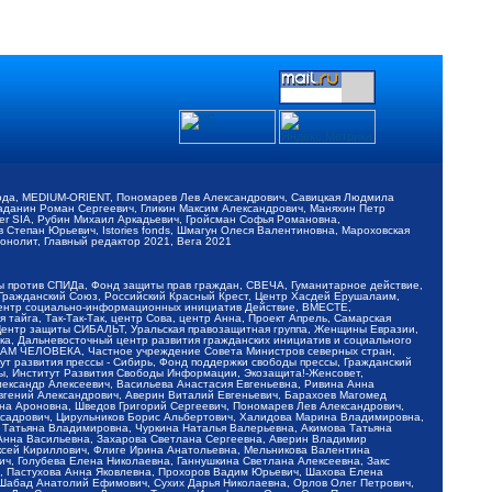
обода, MEDIUM-ORIENT, Пономарев Лев Александрович, Савицкая Людмила
Баданин Роман Сергеевич, Гликин Максим Александрович, Маняхин Петр
er SIA, Рубин Михаил Аркадьевич, Гройсман Софья Романовна,
Степан Юрьевич, Istories fonds, Шмагун Олеся Валентиновна, Мароховская
нолит, Главный редактор 2021, Вега 2021
Мы против СПИДа, Фонд защиты прав граждан, СВЕЧА, Гуманитарное действие,
 Гражданский Союз, Российский Красный Крест, Центр Хасдей Ерушалаим,
 Центр социально-информационных инициатив Действие, ВМЕСТЕ,
айга, Так-Так-Так, центр Сова, центр Анна, Проект Апрель, Самарская
Центр защиты СИБАЛЬТ, Уральская правозащитная группа, Женщины Евразии,
ка, Дальневосточный центр развития гражданских инициатив и социального
АВАМ ЧЕЛОВЕКА, Частное учреждение Совета Министров северных стран,
т развития прессы - Сибирь, Фонд поддержки свободы прессы, Гражданский
ы, Институт Развития Свободы Информации, Экозащита!-Женсовет,
ександр Алексеевич, Васильева Анастасия Евгеньевна, Ривина Анна
вгений Александрович, Аверин Виталий Евгеньевич, Барахоев Магомед
на Ароновна, Шведов Григорий Сергеевич, Пономарев Лев Александрович,
ксадрович, Цирульников Борис Альбертович, Халидова Марина Владимировна,
 Татьяна Владимировна, Чуркина Наталья Валерьевна, Акимова Татьяна
 Анна Васильевна, Захарова Светлана Сергеевна, Аверин Владимир
ксей Кириллович, Флиге Ирина Анатольевна, Мельникова Валентина
, Голубева Елена Николаевна, Ганнушкина Светлана Алексеевна, Закс
, Пастухова Анна Яковлевна, Прохоров Вадим Юрьевич, Шахова Елена
 Шабад Анатолий Ефимович, Сухих Дарья Николаевна, Орлов Олег Петрович,