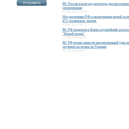
ВС России взяли под контроль два населенны
спецоперации
05.08.2026 16:58
Над регионами РФ и акваториями морей за н
475 украинских дронов
05.08.2026 08:52
ВС РФ поразили в Киеве крупнейший логисти
"Новой почты"
05.08.2026 08:45
ВС РФ ночью нанесли массированный удар 
оружием по целям на Украине
05.08.2026 08:07