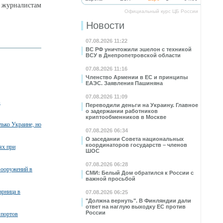
н журналистам
Официальный курс ЦБ России
Новости
07.08.2026 11:22
ВС РФ уничтожили эшелон с техникой
ВСУ в Днепропетровской области
07.08.2026 11:16
Членство Армении в ЕС и принципы
ЕАЭС. Заявления Пашиняна
07.08.2026 11:09
в
Переводили деньги на Украину. Главное
о задержании работников
криптообменников в Москве
лько Украине, но
07.08.2026 06:34
О заседании Совета национальных
координаторов государств – членов
ях при
ШОС
07.08.2026 06:28
вооружений в
СМИ: Белый Дом обратился к России с
важной просьбой
арница в
07.08.2026 06:25
"Должна вернуть". В Финляндии дали
ответ на наглую выходку ЕС против
России
 портов