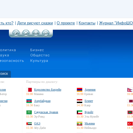
сть кто?
Дети рисуют сказки
О проекте
Контакты
Журнал "ИнфоШО
оиск
ли:
Партнеры по диалогу:
олия
Королевство Бахрейн
Армения
Батор
16:00
Манама
16:00
Ереван
16:0
нистан
Азербайджан
Египет
л
16:30
Баку
14:30
Каир
15:3
Саудовская Аравия
Кувейт
15:30
Эр-Рияд
15:30
Эль-Кувейт
15:3
ОАЭ
Мьянма
15:30
Абу-Даби
15:30
Нейпьидо
14:3