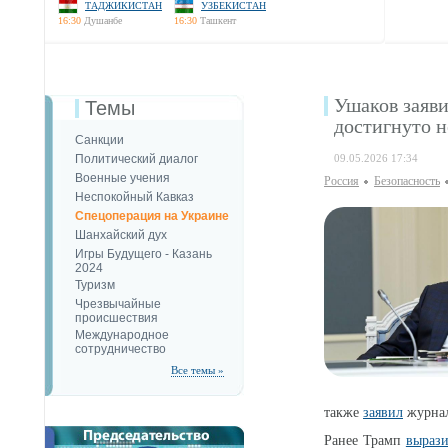
ТАДЖИКИСТАН
УЗБЕКИСТАН
16:30
Душанбе
16:30
Ташкент
Ушаков заяв
Темы
достигнуто н
Санкции
Политический диалог
09.05.2026 17:34
Военные учения
Россия
Безопаcность
Неспокойный Кавказ
Спецоперация на Украине
Шанхайский дух
Игры Будущего - Казань
2024
Туризм
Чрезвычайные
происшествия
Международное
сотрудничество
Все темы »
также
заявил
журнал
Ранее Трамп
вырази