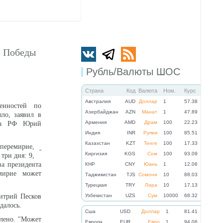
ю Победы
Рубль/Валюты ШОС
Страна
Код
Валюта
Ном.
Курс
Австралия
AUD
Доллар
1
57.38
енностей по
Азербайджан
AZN
Манат
1
47.89
ло, заявил в
Армения
AMD
Драм
100
22.23
нта РФ Юрий
Индия
INR
Рупия
100
85.51
Казахстан
KZT
Тенге
100
17.33
перемирие,
Киргизия
KGS
Сом
100
93.09
три дня: 9,
ва президента
КНР
CNY
Юань
1
12.06
мирие может
Таджикистан
TJS
Сомони
10
88.03
Турецкая
TRY
Лира
10
17.13
итрий Песков
Узбекистан
UZS
Сум
10000
68.32
далось.
Cша
USD
Доллар
1
81.41
длено. "Может
Eвропа
EUR
Евро
1
94.06