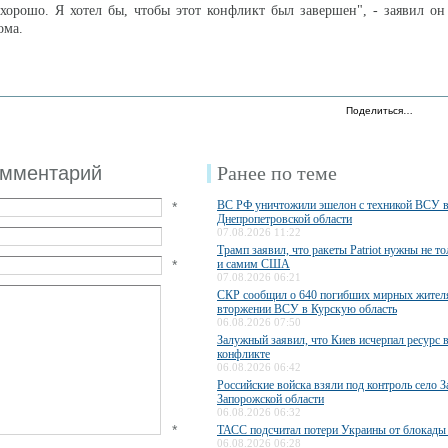
хорошо. Я хотел бы, чтобы этот конфликт был завершен", - заявил о
ома.
Поделиться…
омментарий
Ранее по теме
ВС РФ уничтожили эшелон с техникой ВСУ 
*
Днепропетровской области
07.08.2026 11:22
Трамп заявил, что ракеты Patriot нужны не то
*
и самим США
07.08.2026 06:21
СКР сообщил о 640 погибших мирных жител
вторжении ВСУ в Курскую область
06.08.2026 07:50
Залужный заявил, что Киев исчерпал ресурс 
конфликте
06.08.2026 06:42
Российские войска взяли под контроль село З
Запорожской области
06.08.2026 06:32
*
ТАСС подсчитал потери Украины от блокады
06.08.2026 06:28