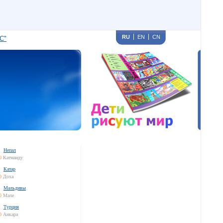
RU
EN
CN
С"
Непал
0
Катманду
Катар
0
Доха
Мальдивы
0
Мале
Турция
0
Анкара