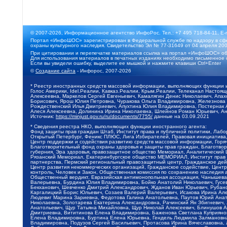
© 2007-2026, Информационное агентство ИнфоРос. Тел.: +7 495 718-84-11, E-
Портал «ИнфоШОС» зарегистрирован в Федеральной службе по надзору в сфе
охраны культурного наследия. Свидетельство Эл № 77-31649 от 04 апреля 200
При цитировании и перепечатке материалов ссылка на портал «ИнфоШОС» об
Для использования материалов в печатных изданиях необходимо письменное 
Если вы увидели ошибку, выделите ее мышкой и нажмите клавиши Ctrl+Enter
©
Создание сайта
- Инфорос, 2007-2026
* Реестр иностранных средств массовой информации, выполняющих функции 
Голос Америки, Idel.Реалии, Кавказ.Реалии, Крым.Реалии, Телеканал Настоя
Алексеевна, Маркелов Сергей Евгеньевич, Камалягин Денис Николаевич, Апах
Борисович, Ярош Юлия Петровна, Чуракова Ольга Владимировна, Железнова М
Рождественский Илья Дмитриевич, Апухтина Юлия Владимировна, Постернак Ал
Алеся Алексеевна, Долинина Ирина Николаевна, Шлейнов Роман Юрьевич, Ани
Источник:
https://minjust.gov.ru/ru/documents/7755/
данные на
03.09.2021
* Сведения реестра НКО, выполняющих функции иностранного агента:
Фонд защиты прав граждан Штаб, Институт права и публичной политики, Лаб
Открытый Петербург, Феникс ПЛЮС, Лига Избирателей, Правовая инициатива, 
Центр поддержки и содействия развитию средств массовой информации, Горя
Благотворительный фонд охраны здоровья и защиты прав граждан, Благотвори
губерния, Эра здоровья, правозащитное общество Мемориал, Аналитический 
Рязанский Мемориал, Екатеринбургское общество МЕМОРИАЛ, Институт прав ч
партнерства, Пермский региональный правозащитный центр, Гражданское де
Центр развития некоммерческих организаций, Гражданское содействие, Цент
контроль, Человек и Закон, Общественная комиссия по сохранению наследия
Общественный вердикт, Евразийская антимонопольная ассоциация, Чанышева 
Валерьевна, Бурдина Юлия Владимировна, Бойко Анатолий Николаевич, Гусев
Бекханович, Шевченко Дмитрий Александрович, Жданов Иван Юрьевич, Рубано
Каргалицкий Борис Юльевич, Созаев Валерий Валерьевич, Исакова Ирина Ал
Людевиг Марина Зариевна, Федотова Галина Анатольевна, Паутов Юрий Анато
Николаевна, Золотарева Екатерина Александровна, Рачинский Ян Збигневич
Анатольевич, Щур Татьяна Михайловна, Щур Николай Алексеевич, Блинушов 
Дмитриевна, Вититинова Елена Владимировна, Баженова Светлана Куприяновн
Елена Владимировна, Буртина Елена Юрьевна, Гендель Людмила Залмановна,
Владимировна, Подузов Сергей Васильевич, Протасова Ирина Вячеславовна, 