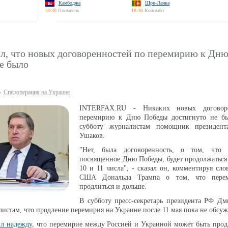
Камбоджа
Шри-Ланка
18:30
Пномпень
18:30
Коломбо
ил, что новых договоренностей по перемирию к Дн
е было
Спецоперация на Украине
INTERFAX.RU - Никаких новых договор
перемирию к Дню Победы достигнуто не бы
субботу журналистам помощник президе
Ушаков.
"Нет, была договоренность, о том, что 
посвященное Дню Победы, будет продолжаться 
10 и 11 числа", - сказал он, комментируя сло
США Дональда Трампа о том, что пере
продлиться и дольше.
В субботу пресс-секретарь президента РФ Дм
истам, что продление перемирия на Украине после 11 мая пока не обсуж
л надежду
, что перемирие между Россией и Украиной может быть про