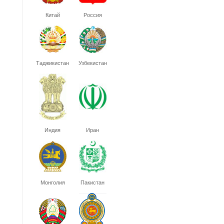
Китай
Россия
Таджикистан
Узбекистан
Индия
Иран
Монголия
Пакистан