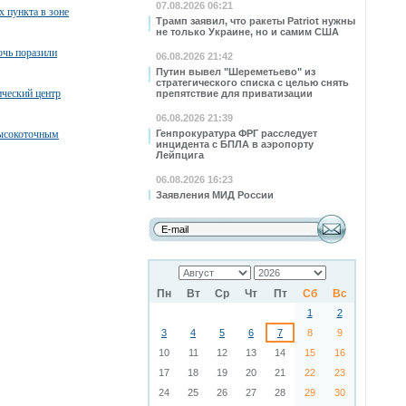
07.08.2026 06:21
х пункта в зоне
Трамп заявил, что ракеты Patriot нужны
не только Украине, но и самим США
очь поразили
06.08.2026 21:42
Путин вывел "Шереметьево" из
стратегического списка с целью снять
ческий центр
препятствие для приватизации
06.08.2026 21:39
высокоточным
Генпрокуратура ФРГ расследует
инцидента с БПЛА в аэропорту
Лейпцига
06.08.2026 16:23
Заявления МИД России
Пн
Вт
Ср
Чт
Пт
Сб
Вс
1
2
3
4
5
6
7
8
9
10
11
12
13
14
15
16
17
18
19
20
21
22
23
24
25
26
27
28
29
30