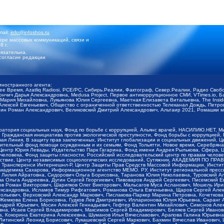
mail:
info@infoshos.ru
ре массовых коммуникаций, связи и
8 г.
язательна.
согласие редакции
иностранного агента:
щее Время, Azatliq Radiosi, PCE/PC, Сибирь.Реалии, Фактограф, Север.Реалии, Радио Св
ончич Дарья Александровна, Medusa Project, Первое антикоррупционное СМИ, VTimes.io, 
ария Михайловна, Лукьянова Юлия Сергеевна, Маетная Елизавета Витальевна, The Insid
ексей Евгеньевич, Общество с ограниченной ответственностью Телеканал Дождь, Петров 
н Роман Александрович, Великовский Дмитрий Александрович, Альтаир 2021, Ромашки мо
оратория социальных наук, Фонд по борьбе с коррупцией, Альянс врачей, НАСИЛИЮ.НЕТ, 
Гражданская инициатива против экологической преступности, Фонд борьбы с коррупцией,
чая Линия, В защиту прав заключенных, Институт глобализации и социальных движений,
тельный фонд помощи осужденным и их семьям, Фонд Тольятти, Новое время, Серебряная т
Центр Юрия Левады, Издательство Парк Гагарина, Фонд имени Андрея Рылькова, Сфера, 
еловека, Фонд защиты гласности, Российский исследовательский центр по правам челове
йствие, Центр независимых социологических исследований, Сутяжник, АКАДЕМИЯ ПО ПР
р Трансперенси Интернешнл-Р, Центр Защиты Прав Средств Массовой Информации, Институ
 академика Сахарова, Информационное агентство МЕМО. РУ, Институт региональной пресс
Лилия Айратовна, Сидорович Ольга Борисовна, Таранова Юлия Николаевна, Туровский Ал
а Ольга Андреевна, Дугин Сергей Георгиевич, Пивоваров Андрей Сергеевич, Писемский Е
в Роман Викторович, Шарипков Олег Викторович, Мальсагов Муса Асланович, Мошель Ири
ександровна, Исламов Тимур Рифгатович, Романова Ольга Евгеньевна, Щаров Сергей Але
льевич, Верховский Александр Маркович, Пислакова-Паркер Марина Петровна, Кочеткова
, Жемкова Елена Борисовна, Гудков Лев Дмитриевич, Илларионова Юлия Юрьевна, Саранг
Андрей Юрьевич, Мосин Алексей Геннадьевич, Гефтер Валентин Михайлович, Симонов Але
а, Исаев Сергей Владимирович, Максимов Сергей Владимирович, Беляев Сергей Иванович
 Кокорина Екатерина Алексеевна, Шуманов Илья Вячеславович, Арапова Галина Юрьевна
Литинский Леонид Борисович, Лукашевский Сергей Маркович, Бахмин Вячеслав Иванович,