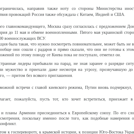
граничилась, направив также ноту со стороны Министерства инос
вия провокаций Россия также обсуждала с Китаем, Индией и США.
го главнокомандующего, Москва сразу согласилась с предложением До
рия до 11 мая и обмене военнопленными. Пятого мая украинской стор
500 военнослужащих ВСУ.
кция была такая, что нужно посмотреть повнимательнее, может быть не в
вообще они сошли с радаров и прямо сказали, что они не готовы к это
ложений по этому поводу от Киева пока не поступало, отметил он.
транные лидеры прибывали на парад, не зная заранее о разрядке сит
ли мужество и приехали даже несмотря на угрозу, прозвучавшую до 
го, — притом без всякого приглашения.
зможной встречи с главой киевского режима, Путин вновь подчеркнул, 
лагает, пожалуйста, пусть тот, кто хочет встретиться, приезжает 
т и планы Армении присоединиться к Европейскому союзу. По его сло
ассмотрения, поскольку именно после того, как подобные намерения 
конфликт.
отом к госперевороту, к крымской истории, к позиции Юго-Востока Укр