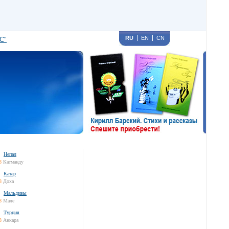
RU
EN
CN
С"
Непал
8
Катманду
Катар
8
Доха
Мальдивы
8
Мале
Турция
8
Анкара