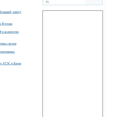
31
Испанией, пишут
я Кустова
 в количестве
тных систем
спективных
те АТЭС в Китае