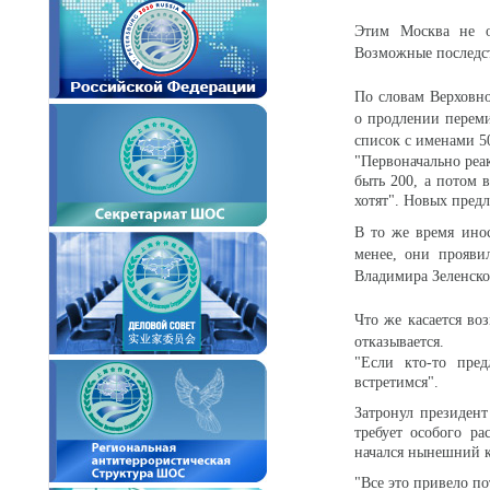
Этим Москва не о
Возможные последст
По словам Верховно
о продлении переми
список с именами 
"Первоначально реа
быть 200, а потом 
хотят". Новых пред
В то же время инос
менее, они прояви
Владимира Зеленско
Что же касается во
отказывается.
"Если кто-то пред
встретимся".
Затронул президен
требует особого р
начался нынешний 
"Все это привело п