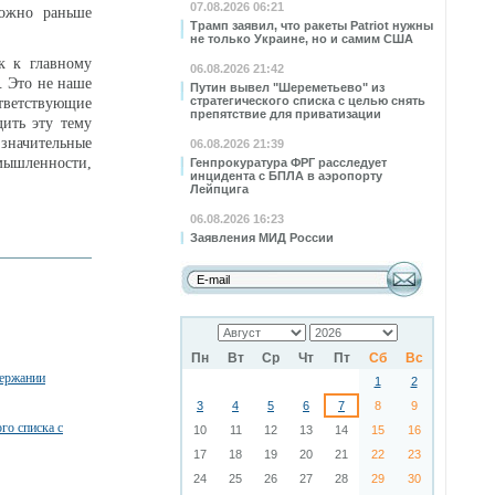
07.08.2026 06:21
можно раньше
Трамп заявил, что ракеты Patriot нужны
не только Украине, но и самим США
к к главному
06.08.2026 21:42
. Это не наше
Путин вывел "Шереметьево" из
стратегического списка с целью снять
ответствующие
препятствие для приватизации
дить эту тему
начительные
06.08.2026 21:39
омышленности,
Генпрокуратура ФРГ расследует
инцидента с БПЛА в аэропорту
Лейпцига
06.08.2026 16:23
Заявления МИД России
Пн
Вт
Ср
Чт
Пт
Сб
Вс
держании
1
2
3
4
5
6
7
8
9
го списка с
10
11
12
13
14
15
16
17
18
19
20
21
22
23
24
25
26
27
28
29
30