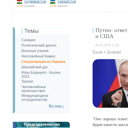
ТАДЖИКИСТАН
УЗБЕКИСТАН
16:48
Душанбе
16:48
Ташкент
Путин: ответ
Темы
и США
Санкции
Политический диалог
09.05.2026 22:02
Военные учения
Россия
Политика
Неспокойный Кавказ
Спецоперация на Украине
Шанхайский дух
Игры Будущего - Казань
2024
Туризм
Чрезвычайные
происшествия
Международное
сотрудничество
Все темы »
"Оно хорошо извес
будем нанести масс