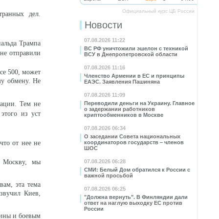
Официальный курс ЦБ России
транных дел.
Новости
07.08.2026 11:22
нальда Трампа
ВС РФ уничтожили эшелон с техникой
оне отправили
ВСУ в Днепропетровской области
07.08.2026 11:16
се 500, может
Членство Армении в ЕС и принципы
му обмену. Не
ЕАЭС. Заявления Пашиняна
07.08.2026 11:09
уации. Тем не
Переводили деньги на Украину. Главное
о задержании работников
этого из уст
криптообменников в Москве
07.08.2026 06:34
О заседании Совета национальных
что от нее не
координаторов государств – членов
ШОС
в Москву, мы
07.08.2026 06:28
СМИ: Белый Дом обратился к России с
важной просьбой
вам, эта тема
07.08.2026 06:25
озвучил Киев,
"Должна вернуть". В Финляндии дали
ответ на наглую выходку ЕС против
России
аины и боевым