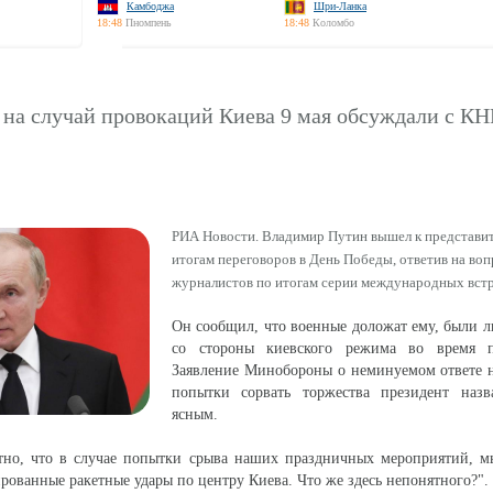
Камбоджа
Шри-Ланка
18:48
Пномпень
18:48
Коломбо
 на случай провокаций Киева 9 мая обсуждали с КН
РИА Новости. Владимир Путин вышел к представ
итогам переговоров в День Победы, ответив на во
журналистов по итогам серии международных встр
Он сообщил, что военные доложат ему, были 
со стороны киевского режима во время п
Заявление Минобороны о неминуемом ответе 
попытки сорвать торжества президент назв
ясным.
тно, что в случае попытки срыва наших праздничных мероприятий, 
ированные ракетные удары по центру Киева. Что же здесь непонятного?".