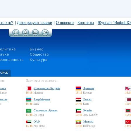
сть кто?
Дети рисуют сказки
О проекте
Контакты
Журнал "ИнфоШО
оиск
ли:
Партнеры по диалогу:
олия
Королевство Бахрейн
Армения
Батор
16:18
Манама
16:18
Ереван
16:1
нистан
Азербайджан
Египет
л
16:48
Баку
14:48
Каир
15:4
Саудовская Аравия
Кувейт
15:48
Эр-Рияд
15:48
Эль-Кувейт
15:4
ОАЭ
Мьянма
15:48
Абу-Даби
15:48
Нейпьидо
14:4