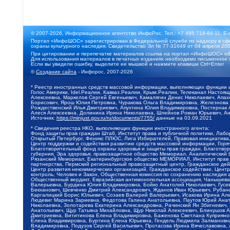
© 2007-2026, Информационное агентство ИнфоРос. Тел.: +7 495 718-84-11, E-
Портал «ИнфоШОС» зарегистрирован в Федеральной службе по надзору в сфе
охраны культурного наследия. Свидетельство Эл № 77-31649 от 04 апреля 200
При цитировании и перепечатке материалов ссылка на портал «ИнфоШОС» об
Для использования материалов в печатных изданиях необходимо письменное 
Если вы увидели ошибку, выделите ее мышкой и нажмите клавиши Ctrl+Enter
©
Создание сайта
- Инфорос, 2007-2026
* Реестр иностранных средств массовой информации, выполняющих функции 
Голос Америки, Idel.Реалии, Кавказ.Реалии, Крым.Реалии, Телеканал Настоя
Алексеевна, Маркелов Сергей Евгеньевич, Камалягин Денис Николаевич, Апах
Борисович, Ярош Юлия Петровна, Чуракова Ольга Владимировна, Железнова М
Рождественский Илья Дмитриевич, Апухтина Юлия Владимировна, Постернак Ал
Алеся Алексеевна, Долинина Ирина Николаевна, Шлейнов Роман Юрьевич, Ани
Источник:
https://minjust.gov.ru/ru/documents/7755/
данные на
03.09.2021
* Сведения реестра НКО, выполняющих функции иностранного агента:
Фонд защиты прав граждан Штаб, Институт права и публичной политики, Лаб
Открытый Петербург, Феникс ПЛЮС, Лига Избирателей, Правовая инициатива, 
Центр поддержки и содействия развитию средств массовой информации, Горя
Благотворительный фонд охраны здоровья и защиты прав граждан, Благотвори
губерния, Эра здоровья, правозащитное общество Мемориал, Аналитический 
Рязанский Мемориал, Екатеринбургское общество МЕМОРИАЛ, Институт прав ч
партнерства, Пермский региональный правозащитный центр, Гражданское де
Центр развития некоммерческих организаций, Гражданское содействие, Цент
контроль, Человек и Закон, Общественная комиссия по сохранению наследия
Общественный вердикт, Евразийская антимонопольная ассоциация, Чанышева 
Валерьевна, Бурдина Юлия Владимировна, Бойко Анатолий Николаевич, Гусев
Бекханович, Шевченко Дмитрий Александрович, Жданов Иван Юрьевич, Рубано
Каргалицкий Борис Юльевич, Созаев Валерий Валерьевич, Исакова Ирина Ал
Людевиг Марина Зариевна, Федотова Галина Анатольевна, Паутов Юрий Анато
Николаевна, Золотарева Екатерина Александровна, Рачинский Ян Збигневич
Анатольевич, Щур Татьяна Михайловна, Щур Николай Алексеевич, Блинушов 
Дмитриевна, Вититинова Елена Владимировна, Баженова Светлана Куприяновн
Елена Владимировна, Буртина Елена Юрьевна, Гендель Людмила Залмановна,
Владимировна, Подузов Сергей Васильевич, Протасова Ирина Вячеславовна, 