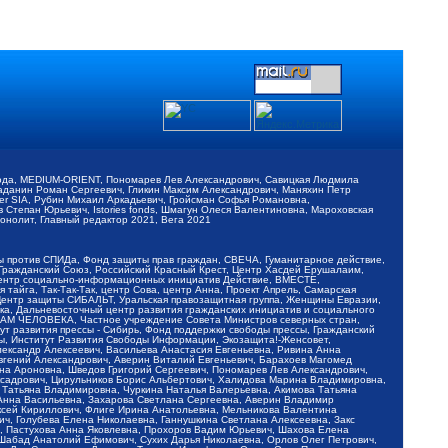
обода, MEDIUM-ORIENT, Пономарев Лев Александрович, Савицкая Людмила
Баданин Роман Сергеевич, Гликин Максим Александрович, Маняхин Петр
er SIA, Рубин Михаил Аркадьевич, Гройсман Софья Романовна,
Степан Юрьевич, Istories fonds, Шмагун Олеся Валентиновна, Мароховская
нолит, Главный редактор 2021, Вега 2021
Мы против СПИДа, Фонд защиты прав граждан, СВЕЧА, Гуманитарное действие,
 Гражданский Союз, Российский Красный Крест, Центр Хасдей Ерушалаим,
 Центр социально-информационных инициатив Действие, ВМЕСТЕ,
айга, Так-Так-Так, центр Сова, центр Анна, Проект Апрель, Самарская
Центр защиты СИБАЛЬТ, Уральская правозащитная группа, Женщины Евразии,
ка, Дальневосточный центр развития гражданских инициатив и социального
АВАМ ЧЕЛОВЕКА, Частное учреждение Совета Министров северных стран,
т развития прессы - Сибирь, Фонд поддержки свободы прессы, Гражданский
ы, Институт Развития Свободы Информации, Экозащита!-Женсовет,
ександр Алексеевич, Васильева Анастасия Евгеньевна, Ривина Анна
вгений Александрович, Аверин Виталий Евгеньевич, Барахоев Магомед
на Ароновна, Шведов Григорий Сергеевич, Пономарев Лев Александрович,
ксадрович, Цирульников Борис Альбертович, Халидова Марина Владимировна,
 Татьяна Владимировна, Чуркина Наталья Валерьевна, Акимова Татьяна
 Анна Васильевна, Захарова Светлана Сергеевна, Аверин Владимир
ксей Кириллович, Флиге Ирина Анатольевна, Мельникова Валентина
, Голубева Елена Николаевна, Ганнушкина Светлана Алексеевна, Закс
, Пастухова Анна Яковлевна, Прохоров Вадим Юрьевич, Шахова Елена
 Шабад Анатолий Ефимович, Сухих Дарья Николаевна, Орлов Олег Петрович,