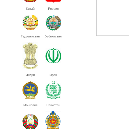
Китай
Россия
Таджикистан
Узбекистан
Индия
Иран
Монголия
Пакистан