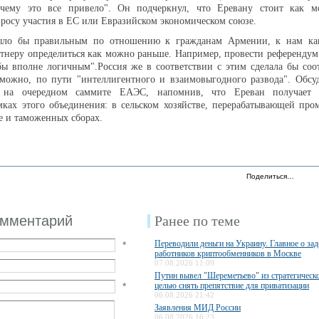
 чему это все привело". Он подчеркнул, что Еревану стоит как 
просу участия в ЕС или Евразийском экономическом союзе.
было бы правильным по отношению к гражданам Армении, к нам ка
тнеру определиться как можно раньше. Например, провести референдум
бы вполне логичным".Россия же в соответствии с этим сделала бы со
зможно, по пути "интеллигентного и взаимовыгодного развода". Обсу
на очередном саммите ЕАЭС, напомнив, что Ереван получает з
мках этого объединения: в сельском хозяйстве, перерабатывающей пр
 и таможенных сборах.
Поделиться…
омментарий
Ранее по теме
Переводили деньги на Украину. Главное о за
*
работников криптообменников в Москве
07.08.2026 11:09
Путин вывел "Шереметьево" из стратегическо
*
целью снять препятствие для приватизации
06.08.2026 21:42
Заявления МИД России
06.08.2026 16:23