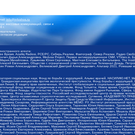
mail:
info@infoshos.ru
ре массовых коммуникаций, связи и
8 г.
язательна.
согласие редакции
иностранного агента:
щее Время, Azatliq Radiosi, PCE/PC, Сибирь.Реалии, Фактограф, Север.Реалии, Радио Св
ончич Дарья Александровна, Medusa Project, Первое антикоррупционное СМИ, VTimes.io, 
ария Михайловна, Лукьянова Юлия Сергеевна, Маетная Елизавета Витальевна, The Insid
ексей Евгеньевич, Общество с ограниченной ответственностью Телеканал Дождь, Петров 
н Роман Александрович, Великовский Дмитрий Александрович, Альтаир 2021, Ромашки мо
оратория социальных наук, Фонд по борьбе с коррупцией, Альянс врачей, НАСИЛИЮ.НЕТ, 
Гражданская инициатива против экологической преступности, Фонд борьбы с коррупцией,
чая Линия, В защиту прав заключенных, Институт глобализации и социальных движений,
тельный фонд помощи осужденным и их семьям, Фонд Тольятти, Новое время, Серебряная т
Центр Юрия Левады, Издательство Парк Гагарина, Фонд имени Андрея Рылькова, Сфера, 
еловека, Фонд защиты гласности, Российский исследовательский центр по правам челове
йствие, Центр независимых социологических исследований, Сутяжник, АКАДЕМИЯ ПО ПР
р Трансперенси Интернешнл-Р, Центр Защиты Прав Средств Массовой Информации, Институ
 академика Сахарова, Информационное агентство МЕМО. РУ, Институт региональной пресс
Лилия Айратовна, Сидорович Ольга Борисовна, Таранова Юлия Николаевна, Туровский Ал
а Ольга Андреевна, Дугин Сергей Георгиевич, Пивоваров Андрей Сергеевич, Писемский Е
в Роман Викторович, Шарипков Олег Викторович, Мальсагов Муса Асланович, Мошель Ири
ександровна, Исламов Тимур Рифгатович, Романова Ольга Евгеньевна, Щаров Сергей Але
льевич, Верховский Александр Маркович, Пислакова-Паркер Марина Петровна, Кочеткова
, Жемкова Елена Борисовна, Гудков Лев Дмитриевич, Илларионова Юлия Юрьевна, Саранг
Андрей Юрьевич, Мосин Алексей Геннадьевич, Гефтер Валентин Михайлович, Симонов Але
а, Исаев Сергей Владимирович, Максимов Сергей Владимирович, Беляев Сергей Иванович
 Кокорина Екатерина Алексеевна, Шуманов Илья Вячеславович, Арапова Галина Юрьевна
Литинский Леонид Борисович, Лукашевский Сергей Маркович, Бахмин Вячеслав Иванович,