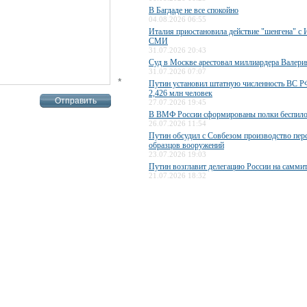
В Багдаде не все спокойно
04.08.2026 06:55
Италия приостановила действие "шенгена" с 
СМИ
31.07.2026 20:43
Суд в Москве арестовал миллиардера Валери
31.07.2026 07:07
*
Путин установил штатную численность ВС РФ
2,426 млн человек
27.07.2026 19:45
В ВМФ России сформированы полки беспило
26.07.2026 11:54
Путин обсудил с Совбезом производство пер
образцов вооружений
23.07.2026 19:03
Путин возглавит делегацию России на самми
21.07.2026 18:32