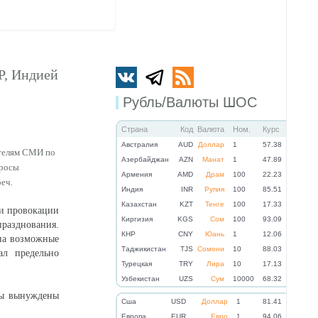
Р, Индией
Рубль/Валюты ШОС
Страна
Код
Валюта
Ном.
Курс
Австралия
AUD
Доллар
1
57.38
ителям СМИ по
Азербайджан
AZN
Манат
1
47.89
просы
Армения
AMD
Драм
100
22.23
еч.
Индия
INR
Рупия
100
85.51
Казахстан
KZT
Тенге
100
17.33
ли провокации
Киргизия
KGS
Сом
100
93.09
разднования.
КНР
CNY
Юань
1
12.06
на возможные
Таджикистан
TJS
Сомони
10
88.03
ал предельно
Турецкая
TRY
Лира
10
17.13
Узбекистан
UZS
Сум
10000
68.32
мы вынуждены
Cша
USD
Доллар
1
81.41
Eвропа
EUR
Евро
1
94.06