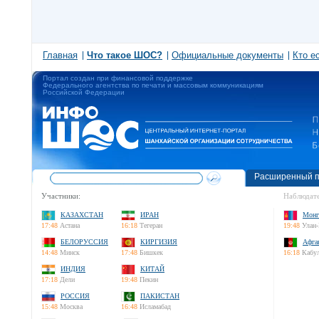
Главная
Что такое ШОС?
Официальные документы
Кто е
Портал создан при финансовой поддержке
Федерального агентства по печати и массовым коммуникациям
Российской Федерации
Расширенный п
Участники:
Наблюдате
КАЗАХСТАН
ИРАН
Монг
17:48
Астана
16:18
Тегеран
19:48
Улан-
БЕЛОРУССИЯ
КИРГИЗИЯ
Афга
14:48
Минск
17:48
Бишкек
16:18
Кабу
ИНДИЯ
КИТАЙ
17:18
Дели
19:48
Пекин
РОССИЯ
ПАКИСТАН
15:48
Москва
16:48
Исламабад