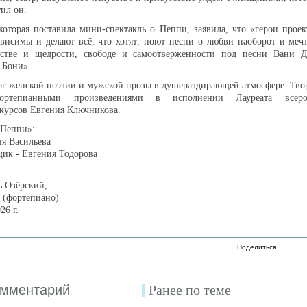
тил он.
которая поставила мини-спектакль о Пеппи, заявила, что «герои прое
висимы и делают всё, что хотят: поют песни о любви наоборот и меч
атстве и щедрости, свободе и самоотверженности под песни Вани 
 Бони».
ог женской поэзии и мужской прозы в душераздирающей атмосфере. Тво
фортепианными произведениями в исполнении Лауреата всер
курсов Евгения Ключникова.
«Пеппи»:
ия Васильева
ик - Евгения Тодорова
ь Озёрский,
 (фортепиано)
26 г.
Поделиться…
омментарий
Ранее по теме