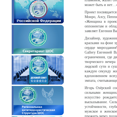
пламенем, жалит себ
может быть и нет…»,
Проект посвящаетс
Монро, Алсу, Пепп
«Женщина в проект
оппонентам и обла
заявляет Евгения Ва
Дизайнер, художник
красками на фоне ху
сердце мироздания
Gallery Евгенией В
ограничения, где д
творческого вечер
людской сути и сущ
каждую секунду жиз
вдохновением всег
эмпата, считывающе
Игорь Озёрский со
сильными женщина
искусство рождае
высказывание. Силь
устойчивости, глу
мужское и женское
прожить через поэз