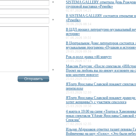
SISTEMA GALLERY отметила День Рождени
*
групповой выставки «Ремейк»
02.07.2026 14:21
В SISTEMA GALLERY состоится открытие в
*
«Ремейк»
30.06.2026 08:14
В ЦДЛ прошел литературно-музыкальный ве
история»
07.06.2026 10:51
В Центральном Доме литераторов состоится 
музыкальная программа «Пушкин и история
29.05.2026 09:16
Рок-н-ролл драма «46 минут»
23.05.2026 17:11
Максим Радугин: «После спектакля «ИИстри
*
Промт на любовь вы по-иному взгляните на 
или захотите нового»
25.03.2026 16:22
ЯТеатр Ярославы Славской покажет спектакл
переполохе
25.03.2026 12:10
ЯТеатр Ярославы Славской покажет драмеди
хотят женщины?» с участием сексолога
25.03.2026 10:58
4 марта в 19.00 на сцене «Театра в Хамовник
показ спектакля YAteatr Ярославы Славской 
Спокэна"
27.02.2026 12:35
Ильдар Абдразаков отметил талант певицы Г
Войниченко на шоу «Голос»: «Это были небес