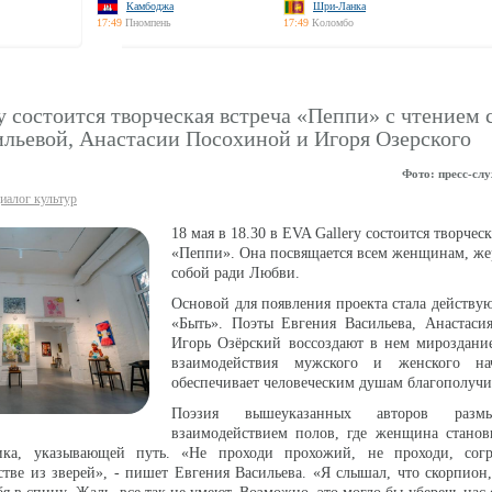
Камбоджа
Шри-Ланка
17:49
Пномпень
17:49
Коломбо
y состоится творческая встреча «Пеппи» с чтением 
ильевой, Анастасии Посохиной и Игоря Озерского
Фото: пресс-сл
иалог культур
18 мая в 18.30 в EVA Gallery состоится творческ
«Пеппи». Она посвящается всем женщинам, ж
собой ради Любви.
Основой для появления проекта стала действу
«Быть». Поэты Евгения Васильева, Анастаси
Игорь Озёрский воссоздают в нем мироздани
взаимодействия мужского и женского нач
обеспечивает человеческим душам благополучи
Поэзия вышеуказанных авторов разм
взаимодействием полов, где женщина станов
ника, указывающей путь. «Не проходи прохожий, не проходи, сог
стве из зверей», - пишет Евгения Васильева. «Я слышал, что скорпио