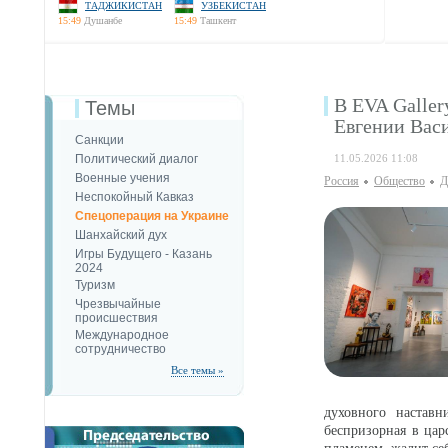
ТАДЖИКИСТАН
УЗБЕКИСТАН
15:49
Душанбе
15:49
Ташкент
В EVA Galler
Темы
Евгении Вас
Санкции
Политический диалог
11.05.2026 11:08
Военные учения
Россия
Общество
Д
Неспокойный Кавказ
Спецоперация на Украине
Шанхайский дух
Игры Будущего - Казань
2024
Туризм
Чрезвычайные
происшествия
Международное
сотрудничество
Все темы »
духовного настав
беспризорная в цар