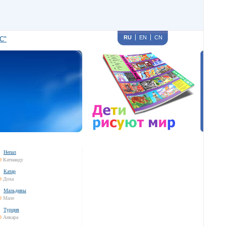
RU
EN
CN
С"
Непал
9
Катманду
Катар
9
Доха
Мальдивы
9
Мале
Турция
9
Анкара