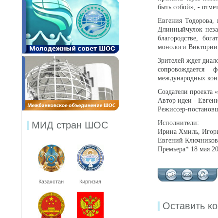
быть собой», - отме
Евгения Тодорова, 
Длинныйчулок неза
благородстве, бог
монологи Виктории
Зрителей ждет диал
сопровождается 
международных кон
Создатели проекта 
Автор идеи - Евген
Режиссер-постановщ
Исполнители:
МИД стран ШОС
Ирина Хмиль, Игор
Евгений Ключников
Премьера* 18 мая 20
Казахстан
Киргизия
Оставить к