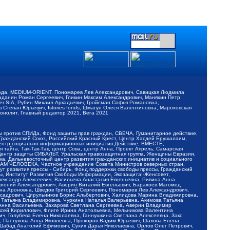
обода, MEDIUM-ORIENT, Пономарев Лев Александрович, Савицкая Людмила
Баданин Роман Сергеевич, Гликин Максим Александрович, Маняхин Петр
er SIA, Рубин Михаил Аркадьевич, Гройсман Софья Романовна,
Степан Юрьевич, Istories fonds, Шмагун Олеся Валентиновна, Мароховская
нолит, Главный редактор 2021, Вега 2021
Мы против СПИДа, Фонд защиты прав граждан, СВЕЧА, Гуманитарное действие,
 Гражданский Союз, Российский Красный Крест, Центр Хасдей Ерушалаим,
 Центр социально-информационных инициатив Действие, ВМЕСТЕ,
айга, Так-Так-Так, центр Сова, центр Анна, Проект Апрель, Самарская
Центр защиты СИБАЛЬТ, Уральская правозащитная группа, Женщины Евразии,
ка, Дальневосточный центр развития гражданских инициатив и социального
АВАМ ЧЕЛОВЕКА, Частное учреждение Совета Министров северных стран,
т развития прессы - Сибирь, Фонд поддержки свободы прессы, Гражданский
ы, Институт Развития Свободы Информации, Экозащита!-Женсовет,
ександр Алексеевич, Васильева Анастасия Евгеньевна, Ривина Анна
вгений Александрович, Аверин Виталий Евгеньевич, Барахоев Магомед
на Ароновна, Шведов Григорий Сергеевич, Пономарев Лев Александрович,
ксадрович, Цирульников Борис Альбертович, Халидова Марина Владимировна,
 Татьяна Владимировна, Чуркина Наталья Валерьевна, Акимова Татьяна
 Анна Васильевна, Захарова Светлана Сергеевна, Аверин Владимир
ксей Кириллович, Флиге Ирина Анатольевна, Мельникова Валентина
, Голубева Елена Николаевна, Ганнушкина Светлана Алексеевна, Закс
, Пастухова Анна Яковлевна, Прохоров Вадим Юрьевич, Шахова Елена
 Шабад Анатолий Ефимович, Сухих Дарья Николаевна, Орлов Олег Петрович,