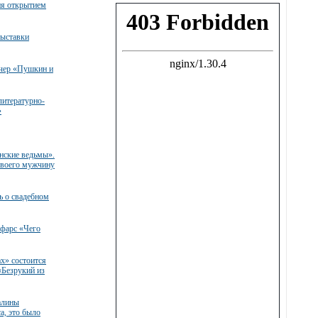
я открытием
ыставки
чер «Пушкин и
литературно-
»
нские ведьмы».
своего мужчину
ь о свадебном
 фарс «Чего
ах» состоится
«Безрукий из
алины
а, это было