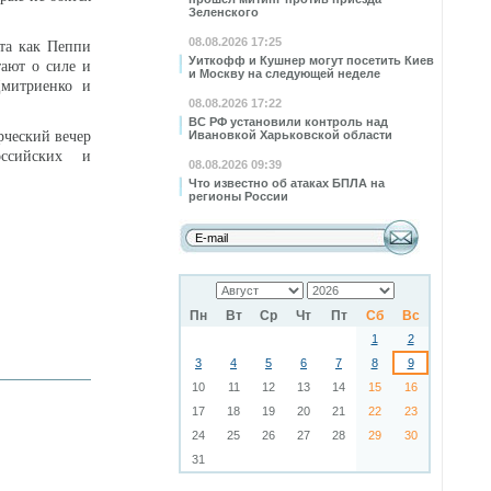
Зеленского
08.08.2026 17:25
кта как Пеппи
Уиткофф и Кушнер могут посетить Киев
тают о силе и
и Москву на следующей неделе
Дмитриенко и
08.08.2026 17:22
ВС РФ установили контроль над
рческий вечер
Ивановкой Харьковской области
оссийских и
08.08.2026 09:39
Что известно об атаках БПЛА на
регионы России
Пн
Вт
Ср
Чт
Пт
Сб
Вс
1
2
3
4
5
6
7
8
9
10
11
12
13
14
15
16
17
18
19
20
21
22
23
24
25
26
27
28
29
30
31