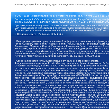
Футбол для детей зеленоград. Дфа возрождение зеленоград приглашаем дет
© 2007-2026, Информационное агентство ИнфоРос. Тел.: +7 495 718-84-11, E-
Портал «ИнфоШОС» зарегистрирован в Федеральной службе по надзору в сфе
охраны культурного наследия. Свидетельство Эл № 77-31649 от 04 апреля 200
При цитировании и перепечатке материалов ссылка на портал «ИнфоШОС» об
Для использования материалов в печатных изданиях необходимо письменное 
Если вы увидели ошибку, выделите ее мышкой и нажмите клавиши Ctrl+Enter
©
Создание сайта
- Инфорос, 2007-2026
* Реестр иностранных средств массовой информации, выполняющих функции 
Голос Америки, Idel.Реалии, Кавказ.Реалии, Крым.Реалии, Телеканал Настоя
Алексеевна, Маркелов Сергей Евгеньевич, Камалягин Денис Николаевич, Апах
Борисович, Ярош Юлия Петровна, Чуракова Ольга Владимировна, Железнова М
Рождественский Илья Дмитриевич, Апухтина Юлия Владимировна, Постернак Ал
Алеся Алексеевна, Долинина Ирина Николаевна, Шлейнов Роман Юрьевич, Ани
Источник:
https://minjust.gov.ru/ru/documents/7755/
данные на
03.09.2021
* Сведения реестра НКО, выполняющих функции иностранного агента:
Фонд защиты прав граждан Штаб, Институт права и публичной политики, Лаб
Открытый Петербург, Феникс ПЛЮС, Лига Избирателей, Правовая инициатива, 
Центр поддержки и содействия развитию средств массовой информации, Горя
Благотворительный фонд охраны здоровья и защиты прав граждан, Благотвори
губерния, Эра здоровья, правозащитное общество Мемориал, Аналитический 
Рязанский Мемориал, Екатеринбургское общество МЕМОРИАЛ, Институт прав ч
партнерства, Пермский региональный правозащитный центр, Гражданское де
Центр развития некоммерческих организаций, Гражданское содействие, Цент
контроль, Человек и Закон, Общественная комиссия по сохранению наследия
Общественный вердикт, Евразийская антимонопольная ассоциация, Чанышева 
Валерьевна, Бурдина Юлия Владимировна, Бойко Анатолий Николаевич, Гусев
Бекханович, Шевченко Дмитрий Александрович, Жданов Иван Юрьевич, Рубано
Каргалицкий Борис Юльевич, Созаев Валерий Валерьевич, Исакова Ирина Ал
Людевиг Марина Зариевна, Федотова Галина Анатольевна, Паутов Юрий Анато
Николаевна, Золотарева Екатерина Александровна, Рачинский Ян Збигневич
Анатольевич, Щур Татьяна Михайловна, Щур Николай Алексеевич, Блинушов 
Дмитриевна, Вититинова Елена Владимировна, Баженова Светлана Куприяновн
Елена Владимировна, Буртина Елена Юрьевна, Гендель Людмила Залмановна,
Владимировна, Подузов Сергей Васильевич, Протасова Ирина Вячеславовна, 