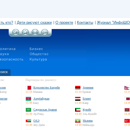
сть кто?
Дети рисуют сказки
О проекте
Контакты
Журнал "ИнфоШО
оиск
ли:
Партнеры по диалогу:
олия
Королевство Бахрейн
Армения
Батор
15:19
Манама
15:19
Ереван
15:1
нистан
Азербайджан
Египет
л
15:49
Баку
13:49
Каир
14:4
Саудовская Аравия
Кувейт
14:49
Эр-Рияд
14:49
Эль-Кувейт
14:4
ОАЭ
Мьянма
14:49
Абу-Даби
14:49
Нейпьидо
13:4