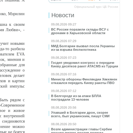
 от тишины. А
Официальный курс ЦБ России
нко, Мэрилин
Новости
ушна к своим
09.08.2026 09:27
мя Любви», -
ВС России поразили склады ВСУ с
дронами в Харьковской области
09.08.2026 07:29
звучит новыми
МИД Болгарии вызвал посла Украины
да-то разбила
из-за взрыва беспилотника
ователем EVA
09.08.2026 07:23
мок, мнения и
Госдеп уведомил конгресс о передаче
тобранные для
Киеву десятков ракет ATACMS из Турции
рассуждение о
09.08.2026 07:16
еловек делает
Министр обороны Финляндии Хяккянен
ихов и картин
отказался передать Киеву ракеты ПВО
ский импульс
09.08.2026 07:12
В Белгороде из-за атаки БПЛА
 Быть рядом с
пострадали 13 человек
«Современное
08.08.2026 20:56
овое и живое
Упавший в Болгарии дрон, скорее
ы: внутренней
всего, был украинским, пишут СМИ
 соединяются
08.08.2026 20:50
инение можно
Возле администрации главы Сербии
рые не боятся
прошел митинг против приезда