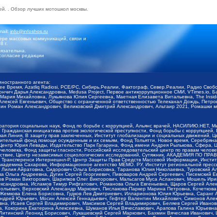
ей
. . Обзор
лучших мотошкол москвы
.
mail:
info@infoshos.ru
ре массовых коммуникаций, связи и
8 г.
язательна.
согласие редакции
иностранного агента:
щее Время, Azatliq Radiosi, PCE/PC, Сибирь.Реалии, Фактограф, Север.Реалии, Радио Св
ончич Дарья Александровна, Medusa Project, Первое антикоррупционное СМИ, VTimes.io, 
ария Михайловна, Лукьянова Юлия Сергеевна, Маетная Елизавета Витальевна, The Insid
ексей Евгеньевич, Общество с ограниченной ответственностью Телеканал Дождь, Петров 
н Роман Александрович, Великовский Дмитрий Александрович, Альтаир 2021, Ромашки мо
оратория социальных наук, Фонд по борьбе с коррупцией, Альянс врачей, НАСИЛИЮ.НЕТ, 
Гражданская инициатива против экологической преступности, Фонд борьбы с коррупцией,
чая Линия, В защиту прав заключенных, Институт глобализации и социальных движений,
тельный фонд помощи осужденным и их семьям, Фонд Тольятти, Новое время, Серебряная т
Центр Юрия Левады, Издательство Парк Гагарина, Фонд имени Андрея Рылькова, Сфера, 
еловека, Фонд защиты гласности, Российский исследовательский центр по правам челове
йствие, Центр независимых социологических исследований, Сутяжник, АКАДЕМИЯ ПО ПР
р Трансперенси Интернешнл-Р, Центр Защиты Прав Средств Массовой Информации, Институ
 академика Сахарова, Информационное агентство МЕМО. РУ, Институт региональной пресс
Лилия Айратовна, Сидорович Ольга Борисовна, Таранова Юлия Николаевна, Туровский Ал
а Ольга Андреевна, Дугин Сергей Георгиевич, Пивоваров Андрей Сергеевич, Писемский Е
в Роман Викторович, Шарипков Олег Викторович, Мальсагов Муса Асланович, Мошель Ири
ександровна, Исламов Тимур Рифгатович, Романова Ольга Евгеньевна, Щаров Сергей Але
льевич, Верховский Александр Маркович, Пислакова-Паркер Марина Петровна, Кочеткова
, Жемкова Елена Борисовна, Гудков Лев Дмитриевич, Илларионова Юлия Юрьевна, Саранг
Андрей Юрьевич, Мосин Алексей Геннадьевич, Гефтер Валентин Михайлович, Симонов Але
а, Исаев Сергей Владимирович, Максимов Сергей Владимирович, Беляев Сергей Иванович
 Кокорина Екатерина Алексеевна, Шуманов Илья Вячеславович, Арапова Галина Юрьевна
Литинский Леонид Борисович, Лукашевский Сергей Маркович, Бахмин Вячеслав Иванович,