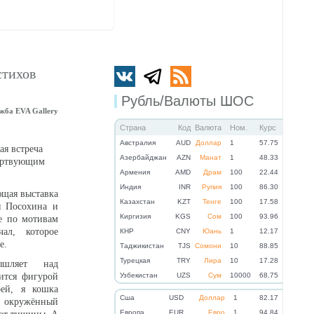
стихов
Рубль/Валюты ШОС
ужба EVA Gallery
Страна
Код
Валюта
Ном.
Курс
Австралия
AUD
Доллар
1
57.75
ая встреча
Азербайджан
AZN
Манат
1
48.33
ертвующим
Армения
AMD
Драм
100
22.44
Индия
INR
Рупия
100
86.30
ющая выставка
Казахстан
KZT
Тенге
100
17.58
я Посохина и
Киргизия
KGS
Сом
100
93.96
е по мотивам
ал, которое
КНР
CNY
Юань
1
12.17
е.
Таджикистан
TJS
Сомони
10
88.85
Турецкая
TRY
Лира
10
17.28
ышляет над
ится фигурой
Узбекистан
UZS
Сум
10000
68.75
рей, я кошка
Cша
USD
Доллар
1
82.17
н, окружённый
Eвропа
EUR
Евро
1
94.84