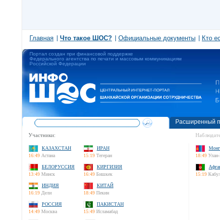
Главная
Что такое ШОС?
Официальные документы
Кто е
Портал создан при финансовой поддержке
Федерального агентства по печати и массовым коммуникациям
Российской Федерации
Расширенный п
Участники:
Наблюдате
КАЗАХСТАН
ИРАН
Монг
16:49
Астана
15:19
Тегеран
18:49
Улан-
БЕЛОРУССИЯ
КИРГИЗИЯ
Афга
13:49
Минск
16:49
Бишкек
15:19
Кабу
ИНДИЯ
КИТАЙ
16:19
Дели
18:49
Пекин
РОССИЯ
ПАКИСТАН
14:49
Москва
15:49
Исламабад