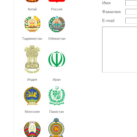
Имя
Китай
Россия
Фамилия
E-mail
Таджикистан
Узбекистан
Индия
Иран
Монголия
Пакистан