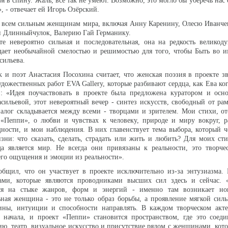
я в спину. Жаль, все так не умеют. Возможно, это могло бы уберечь нас
 - отвечает ей Игорь Озёрский.
я всем сильным женщинам мира, включая Анну Каренину, Олесю Иванче
и Длинныйчулок, Валерию Гай Германику.
е невероятно сильная и последовательная, она на редкость великод
дает необычайной смелостью и решимостью для того, чтобы Быть во и
сильева.
 и поэт Анастасия Посохина считает, что женская поэзия в проекте 
дожественных работ EVA Gallery, которые разбивают сердца, как Ева ког
!: «Идея поучаствовать в проекте была предложена куратором и осн
асильевой, этот невероятный вечер - синтез искусств, свободный от ра
иалог складывается между всеми - творцами и зрителем. Мои стихи, о
а «Пеппи», о любви и чувствах к человеку, природе и миру вокруг, 
ности, и мои наблюдения. В них главенствует тема выбора, который ч
ни: что сказать, сделать, страдать или жить и любить? Для моих ст
да является мир. Не всегда они привязаны к реальности, это творче
го ощущения и эмоции из реальности».
общил, что он участвует в проекте исключительно из-за энтузиазма.
ми, которые являются проводниками высших сил здесь и сейчас. 
тся на стыке жанров, форм и энергий - именно там возникает н
ная женщина - это не только образ борьбы, а проявление мягкой сил
бины, интуиции и способности направлять. В каждом творческом акте
 начала, и проект «Пеппи» становится пространством, где это соед
ию, театр, визуальное искусство и присутствие рядом с женщинами, кото