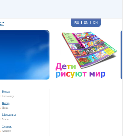
RU
EN
CN
С"
Непал
1
Катманду
Катар
1
Доха
Мальдивы
1
Мале
Турция
1
Анкара