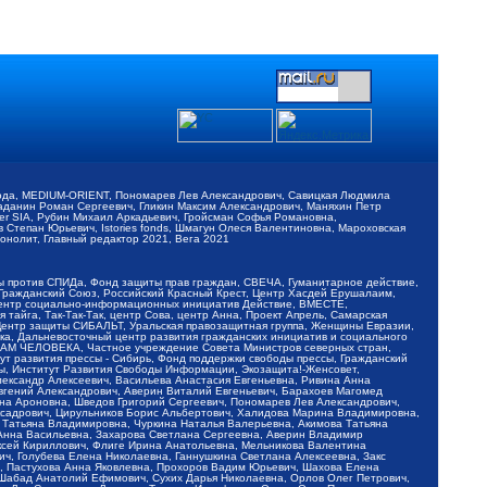
обода, MEDIUM-ORIENT, Пономарев Лев Александрович, Савицкая Людмила
Баданин Роман Сергеевич, Гликин Максим Александрович, Маняхин Петр
er SIA, Рубин Михаил Аркадьевич, Гройсман Софья Романовна,
Степан Юрьевич, Istories fonds, Шмагун Олеся Валентиновна, Мароховская
нолит, Главный редактор 2021, Вега 2021
Мы против СПИДа, Фонд защиты прав граждан, СВЕЧА, Гуманитарное действие,
 Гражданский Союз, Российский Красный Крест, Центр Хасдей Ерушалаим,
 Центр социально-информационных инициатив Действие, ВМЕСТЕ,
айга, Так-Так-Так, центр Сова, центр Анна, Проект Апрель, Самарская
Центр защиты СИБАЛЬТ, Уральская правозащитная группа, Женщины Евразии,
ка, Дальневосточный центр развития гражданских инициатив и социального
АВАМ ЧЕЛОВЕКА, Частное учреждение Совета Министров северных стран,
т развития прессы - Сибирь, Фонд поддержки свободы прессы, Гражданский
ы, Институт Развития Свободы Информации, Экозащита!-Женсовет,
ександр Алексеевич, Васильева Анастасия Евгеньевна, Ривина Анна
вгений Александрович, Аверин Виталий Евгеньевич, Барахоев Магомед
на Ароновна, Шведов Григорий Сергеевич, Пономарев Лев Александрович,
ксадрович, Цирульников Борис Альбертович, Халидова Марина Владимировна,
 Татьяна Владимировна, Чуркина Наталья Валерьевна, Акимова Татьяна
 Анна Васильевна, Захарова Светлана Сергеевна, Аверин Владимир
ксей Кириллович, Флиге Ирина Анатольевна, Мельникова Валентина
, Голубева Елена Николаевна, Ганнушкина Светлана Алексеевна, Закс
, Пастухова Анна Яковлевна, Прохоров Вадим Юрьевич, Шахова Елена
 Шабад Анатолий Ефимович, Сухих Дарья Николаевна, Орлов Олег Петрович,