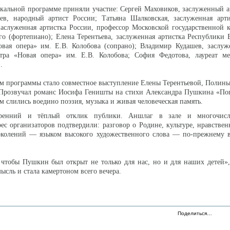
кальной программе приняли участие: Сергей Маховиков, заслуженный а
ев, народный артист России; Татьяна Шалковская, заслуженная арти
аслуженная артистка России, профессор Московской государственной 
го (фортепиано); Елена Терентьева, заслуженная артистка Республики 
Новая опера» им. Е.В. Колобова (сопрано); Владимир Кудашев, заслу
атра «Новая опера» им. Е.В. Колобова; София Федотова, лауреат м
.
м программы стало совместное выступление Елены Терентьевой, Полин
Прозвучал романс Иосифа Геништы на стихи Александра Пушкина «Пог
м слились воедино поэзия, музыка и живая человеческая память.
кренний и тёплый отклик публики. Аншлаг в зале и многочисл
рес организаторов подтвердили: разговор о Родине, культуре, нравстве
околений — языком высокого художественного слова — по-прежнему в
 чтобы Пушкин был открыт не только для нас, но и для наших детей»
ысль и стала камертоном всего вечера.
Поделиться…