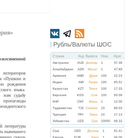
ория»
Рубль/Валюты ШОС
Страна
Код
Валюта
Ном.
Курс
ожественной
Австралия
AUD
Доллар
1
57.38
Азербайджан
AZN
Манат
1
47.89
литераторов
Армения
AMD
Драм
100
22.23
ма «Пушкин и
Индия
INR
Рупия
100
85.51
ню рождения
Казахстан
KZT
Тенге
100
17.33
ского языка.
 нам судьбу
Киргизия
KGS
Сом
100
93.09
 пропаганды
КНР
CNY
Юань
1
12.06
езидентского
Таджикистан
TJS
Сомони
10
88.03
Турецкая
TRY
Лира
10
17.13
Узбекистан
UZS
Сум
10000
68.32
й литературы
Cша
USD
Доллар
1
81.41
сть нынешнего
Именно сквозь
Eвропа
EUR
Евро
1
94.06