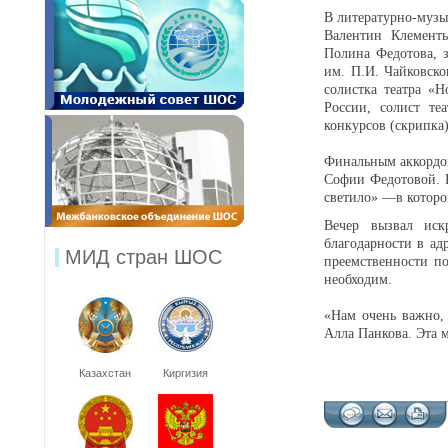
В литературно-музы
Валентин Клементь
Полина Федотова, з
им. П.И. Чайковско
солистка театра «
России, солист те
конкурсов (скрипка)
Финальным аккордо
Софии Федотовой. 
светило» —в которо
Вечер вызвал ис
благодарности в ад
МИД стран ШОС
преемственности п
необходим.
«Нам очень важно,
Алла Панкова. Эта м
Казахстан
Киргизия