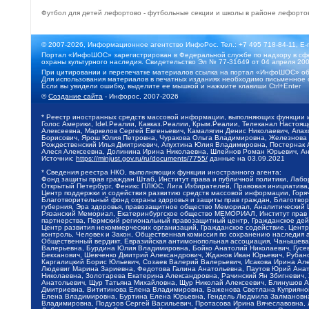
Футбол для детей лефортово - футбольные секции и школы в районе лефорто
© 2007-2026, Информационное агентство ИнфоРос. Тел.: +7 495 718-84-11, E-
Портал «ИнфоШОС» зарегистрирован в Федеральной службе по надзору в сфе
охраны культурного наследия. Свидетельство Эл № 77-31649 от 04 апреля 200
При цитировании и перепечатке материалов ссылка на портал «ИнфоШОС» об
Для использования материалов в печатных изданиях необходимо письменное 
Если вы увидели ошибку, выделите ее мышкой и нажмите клавиши Ctrl+Enter
©
Создание сайта
- Инфорос, 2007-2026
* Реестр иностранных средств массовой информации, выполняющих функции 
Голос Америки, Idel.Реалии, Кавказ.Реалии, Крым.Реалии, Телеканал Настоя
Алексеевна, Маркелов Сергей Евгеньевич, Камалягин Денис Николаевич, Апах
Борисович, Ярош Юлия Петровна, Чуракова Ольга Владимировна, Железнова М
Рождественский Илья Дмитриевич, Апухтина Юлия Владимировна, Постернак Ал
Алеся Алексеевна, Долинина Ирина Николаевна, Шлейнов Роман Юрьевич, Ани
Источник:
https://minjust.gov.ru/ru/documents/7755/
данные на
03.09.2021
* Сведения реестра НКО, выполняющих функции иностранного агента:
Фонд защиты прав граждан Штаб, Институт права и публичной политики, Лаб
Открытый Петербург, Феникс ПЛЮС, Лига Избирателей, Правовая инициатива, 
Центр поддержки и содействия развитию средств массовой информации, Горя
Благотворительный фонд охраны здоровья и защиты прав граждан, Благотвори
губерния, Эра здоровья, правозащитное общество Мемориал, Аналитический 
Рязанский Мемориал, Екатеринбургское общество МЕМОРИАЛ, Институт прав ч
партнерства, Пермский региональный правозащитный центр, Гражданское де
Центр развития некоммерческих организаций, Гражданское содействие, Цент
контроль, Человек и Закон, Общественная комиссия по сохранению наследия
Общественный вердикт, Евразийская антимонопольная ассоциация, Чанышева 
Валерьевна, Бурдина Юлия Владимировна, Бойко Анатолий Николаевич, Гусев
Бекханович, Шевченко Дмитрий Александрович, Жданов Иван Юрьевич, Рубано
Каргалицкий Борис Юльевич, Созаев Валерий Валерьевич, Исакова Ирина Ал
Людевиг Марина Зариевна, Федотова Галина Анатольевна, Паутов Юрий Анато
Николаевна, Золотарева Екатерина Александровна, Рачинский Ян Збигневич
Анатольевич, Щур Татьяна Михайловна, Щур Николай Алексеевич, Блинушов 
Дмитриевна, Вититинова Елена Владимировна, Баженова Светлана Куприяновн
Елена Владимировна, Буртина Елена Юрьевна, Гендель Людмила Залмановна,
Владимировна, Подузов Сергей Васильевич, Протасова Ирина Вячеславовна, 