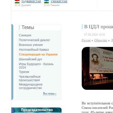
ТАДЖИКИСТАН
УЗБЕКИСТАН
22:51
Душанбе
22:51
Ташкент
В ЦДЛ проше
Темы
07.06.2026 10:51
Санкции
Политический диалог
Россия
Общество
Д
Военные учения
Неспокойный Кавказ
Спецоперация на Украине
Шанхайский дух
Игры Будущего - Казань
2024
Туризм
Чрезвычайные
происшествия
Международное
сотрудничество
Все темы »
Во вступительном 
Союза писателей Ро
года: 85-летие нач