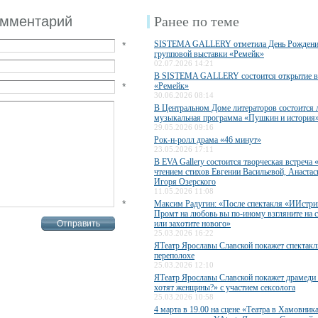
омментарий
Ранее по теме
SISTEMA GALLERY отметила День Рождени
*
групповой выставки «Ремейк»
02.07.2026 14:21
В SISTEMA GALLERY состоится открытие в
*
«Ремейк»
30.06.2026 08:14
В Центральном Доме литераторов состоится 
музыкальная программа «Пушкин и история
29.05.2026 09:16
Рок-н-ролл драма «46 минут»
23.05.2026 17:11
В EVA Gallery состоится творческая встреча 
чтением стихов Евгении Васильевой, Анаста
Игоря Озерского
11.05.2026 11:08
*
Максим Радугин: «После спектакля «ИИстри
Промт на любовь вы по-иному взгляните на 
или захотите нового»
25.03.2026 16:22
ЯТеатр Ярославы Славской покажет спектакл
переполохе
25.03.2026 12:10
ЯТеатр Ярославы Славской покажет драмеди
хотят женщины?» с участием сексолога
25.03.2026 10:58
4 марта в 19.00 на сцене «Театра в Хамовник