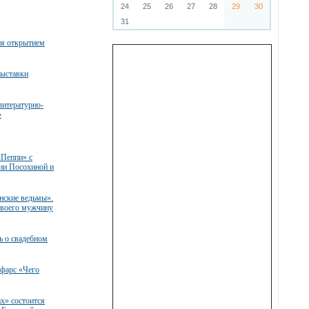
24
25
26
27
28
29
30
31
я открытием
ыставки
литературно-
»
«Пеппи» с
сии Посохиной и
нские ведьмы».
своего мужчину
ь о свадебном
 фарс «Чего
ах» состоится