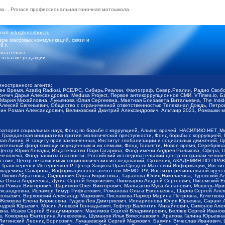
во
. . Prorace
профессиональная гоночная мотошкола
.
mail:
info@infoshos.ru
ре массовых коммуникаций, связи и
8 г.
язательна.
согласие редакции
иностранного агента:
щее Время, Azatliq Radiosi, PCE/PC, Сибирь.Реалии, Фактограф, Север.Реалии, Радио Св
ончич Дарья Александровна, Medusa Project, Первое антикоррупционное СМИ, VTimes.io, 
ария Михайловна, Лукьянова Юлия Сергеевна, Маетная Елизавета Витальевна, The Insid
ексей Евгеньевич, Общество с ограниченной ответственностью Телеканал Дождь, Петров 
н Роман Александрович, Великовский Дмитрий Александрович, Альтаир 2021, Ромашки мо
оратория социальных наук, Фонд по борьбе с коррупцией, Альянс врачей, НАСИЛИЮ.НЕТ, 
Гражданская инициатива против экологической преступности, Фонд борьбы с коррупцией,
чая Линия, В защиту прав заключенных, Институт глобализации и социальных движений,
тельный фонд помощи осужденным и их семьям, Фонд Тольятти, Новое время, Серебряная т
Центр Юрия Левады, Издательство Парк Гагарина, Фонд имени Андрея Рылькова, Сфера, 
еловека, Фонд защиты гласности, Российский исследовательский центр по правам челове
йствие, Центр независимых социологических исследований, Сутяжник, АКАДЕМИЯ ПО ПР
р Трансперенси Интернешнл-Р, Центр Защиты Прав Средств Массовой Информации, Институ
 академика Сахарова, Информационное агентство МЕМО. РУ, Институт региональной пресс
Лилия Айратовна, Сидорович Ольга Борисовна, Таранова Юлия Николаевна, Туровский Ал
а Ольга Андреевна, Дугин Сергей Георгиевич, Пивоваров Андрей Сергеевич, Писемский Е
в Роман Викторович, Шарипков Олег Викторович, Мальсагов Муса Асланович, Мошель Ири
ександровна, Исламов Тимур Рифгатович, Романова Ольга Евгеньевна, Щаров Сергей Але
льевич, Верховский Александр Маркович, Пислакова-Паркер Марина Петровна, Кочеткова
, Жемкова Елена Борисовна, Гудков Лев Дмитриевич, Илларионова Юлия Юрьевна, Саранг
Андрей Юрьевич, Мосин Алексей Геннадьевич, Гефтер Валентин Михайлович, Симонов Але
а, Исаев Сергей Владимирович, Максимов Сергей Владимирович, Беляев Сергей Иванович
 Кокорина Екатерина Алексеевна, Шуманов Илья Вячеславович, Арапова Галина Юрьевна
Литинский Леонид Борисович, Лукашевский Сергей Маркович, Бахмин Вячеслав Иванович,