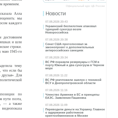
им временем.
Официальный курс ЦБ России
Новости
сказала Алла
реоценить: мы
07.08.2026 20:43
осом каждого
Украинский беспилотник атаковал
турецкий сухогруз возле
Новороссийска
м достоянием
07.08.2026 20:38
щмешках и шли
Сенат США проголосовал за
нские строки.
законопроект о дополнительных
антироссийских санкциях
у маю 1945-го
07.08.2026 20:34
ВС РФ поразили резервуары с ГСМ в
порту Южный и два сухогруза в Черном
ыделила тему
море
, что если бы
 друзья». Для
07.08.2026 11:22
 политической
ВС РФ уничтожили эшелон с техникой
ВСУ в Днепропетровской области
07.08.2026 11:16
омпозиции по
Членство Армении в ЕС и принципы
ЕАЭС. Заявления Пашиняна
м пути поэта,
ы, — а также
07.08.2026 11:09
 видеопоказа
Переводили деньги на Украину. Главное
о задержании работников
криптообменников в Москве