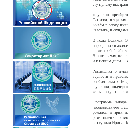
эту призму выстраи
«Пушкин преобрази
Панкова, открывая 
живём в эпоху пуш
человека, и фундам
В годы Великой От
народа, но символо
с ними в бой. У ст
Эта незримая, но н
и к нашим дням — с
Размышляя о пушк
верности и нравств
он был тогда в Пет
Пушкина, подчеркну
конъюнктуры — и им
Программа вечера
произведениям Пуш
романсы и арии и
размышления о вли
выступила Ирина Па