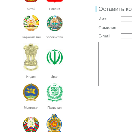
Оставить к
Китай
Россия
Имя
Фамилия
E-mail
Таджикистан
Узбекистан
Индия
Иран
Монголия
Пакистан