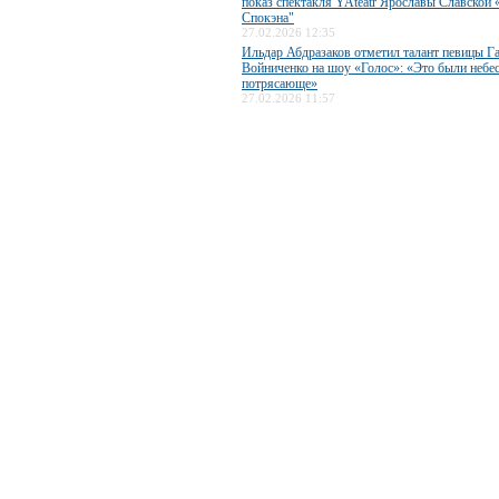
показ спектакля YAteatr Ярославы Славской 
Спокэна"
27.02.2026 12:35
Ильдар Абдразаков отметил талант певицы Г
Войниченко на шоу «Голос»: «Это были небес
потрясающе»
27.02.2026 11:57