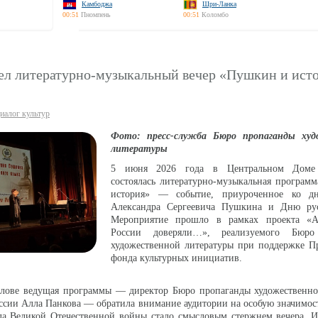
Камбоджа
Шри-Ланка
00:51
Пномпень
00:51
Коломбо
л литературно-музыкальный вечер «Пушкин и ист
иалог культур
Фото: пресс-служба Бюро пропаганды худ
литературы
5 июня 2026 года в Центральном Доме 
состоялась литературно-музыкальная програм
история» — событие, приуроченное ко д
Александра Сергеевича Пушкина и Дню рус
Мероприятие прошло в рамках проекта «А
России доверяли…», реализуемого Бюро
художественной литературы при поддержке Пр
фонда культурных инициатив.
слове ведущая программы — директор Бюро пропаганды художественно
ссии Алла Панкова — обратила внимание аудитории на особую значимо
ала Великой Отечественной войны стало смысловым стержнем вечера. 