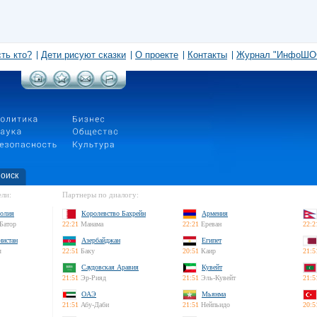
сть кто?
Дети рисуют сказки
О проекте
Контакты
Журнал "ИнфоШО
оиск
ли:
Партнеры по диалогу:
олия
Королевство Бахрейн
Армения
Батор
22:21
Манама
22:21
Ереван
22:2
нистан
Азербайджан
Египет
л
22:51
Баку
20:51
Каир
21:5
Саудовская Аравия
Кувейт
21:51
Эр-Рияд
21:51
Эль-Кувейт
21:5
ОАЭ
Мьянма
21:51
Абу-Даби
21:51
Нейпьидо
20:5