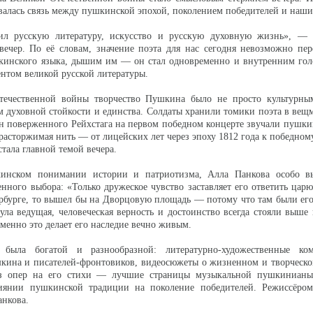
валась связь между пушкинской эпохой, поколением победителей и наш
л русскую литературу, искусство и русскую духовную жизнь», — 
вечер. По её словам, значение поэта для нас сегодня невозможно пе
кинского языка, дышим им — он стал одновременно и внутренним гол
ентом великой русской литературы.
ечественной войны творчество Пушкина было не просто культурны
м духовной стойкости и единства. Солдаты хранили томики поэта в ве
ен поверженного Рейхстага на первом победном концерте звучали пушки
ерасторжимая нить — от лицейских лет через эпоху 1812 года к победном
тала главной темой вечера.
инском понимании истории и патриотизма, Алла Панкова особо в
енного выбора: «Только дружеское чувство заставляет его ответить царю
ербурге, то вышел бы на Дворцовую площадь — потому что там были его
ла ведущая, человеческая верность и достоинство всегда стояли выше
енно это делает его наследие вечно живым.
 была богатой и разнообразной: литературно-художественные к
кина и писателей-фронтовиков, видеосюжеты о жизненном и творческо
з опер на его стихи — лучшие страницы музыкальной пушкиниан
янии пушкинской традиции на поколение победителей. Режиссёром
нкова.