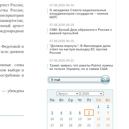
ртист России;
07.08.2026 06:34
стка России;
О заседании Совета национальных
координаторов государств – членов
консерватории
ШОС
Башкортостан,
07.08.2026 06:28
женный артист
СМИ: Белый Дом обратился к России с
еждународных
важной просьбой
07.08.2026 06:25
"Должна вернуть". В Финляндии дали
ы Федотовой и
ответ на наглую выходку ЕС против
асло дневное
России
07.08.2026 06:21
енные слова
Трамп заявил, что ракеты Patriot нужны
не только Украине, но и самим США
нном выборе и
остребован и
, — убеждена
Пн
Вт
Ср
Чт
Пт
Сб
Вс
1
2
3
4
5
6
7
8
9
10
11
12
13
14
15
16
17
18
19
20
21
22
23