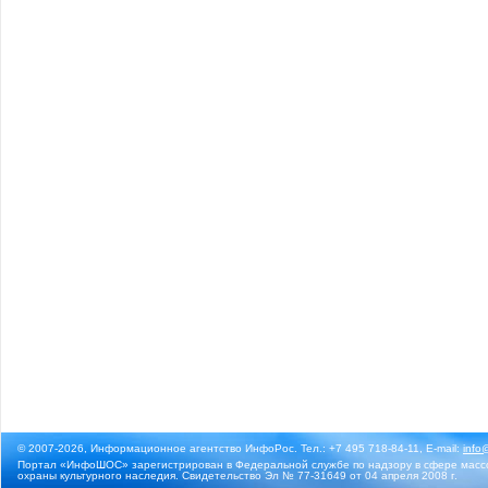
© 2007-2026, Информационное агентство ИнфоРос. Тел.: +7 495 718-84-11, E-mail:
info
Портал «ИнфоШОС» зарегистрирован в Федеральной службе по надзору в сфере массо
охраны культурного наследия. Свидетельство Эл № 77-31649 от 04 апреля 2008 г.