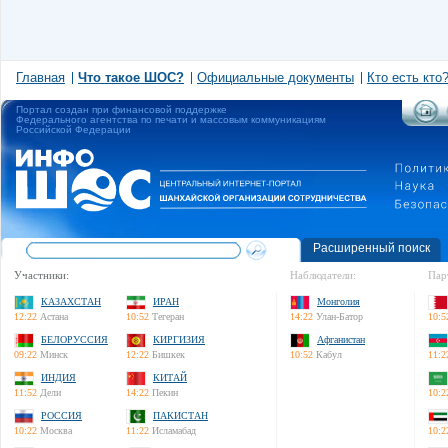
Главная
Что такое ШОС?
Официальные документы
Кто есть кто
Портал создан при финансовой поддержке
Федерального агентства по печати и массовым коммуникациям
Российской Федерации
Расширенный поиск
Участники:
Наблюдатели:
Пар
КАЗАХСТАН
ИРАН
Монголия
12:22
Астана
10:52
Тегеран
14:22
Улан-Батор
10:5
БЕЛОРУССИЯ
КИРГИЗИЯ
Афганистан
09:22
Минск
12:22
Бишкек
10:52
Кабул
11:2
ИНДИЯ
КИТАЙ
11:52
Дели
14:22
Пекин
10:2
РОССИЯ
ПАКИСТАН
10:22
Москва
11:22
Исламабад
10:2