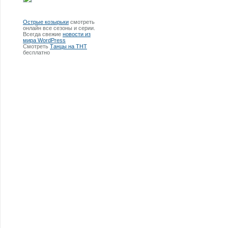
Острые козырьки
смотреть
онлайн все сезоны и серии.
Всегда свежие
новости из
мира WordPress
Смотреть
Танцы на ТНТ
бесплатно