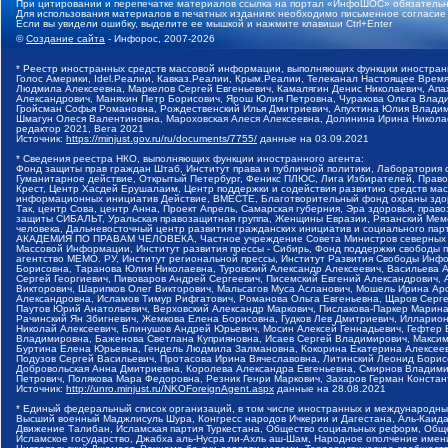
При цитировании и перепечатке материалов ссылка на портал «ИнфоШОС» обязательн
Для использования материалов в печатных изданиях необходимо письменное согласие
Если вы увидели ошибку, выделите ее мышкой и нажмите клавиши Ctrl+Enter
©
Создание сайта
- Инфорос, 2007-2026
* Реестр иностранных средств массовой информации, выполняющих функции иностранн
Голос Америки, Idel.Реалии, Кавказ.Реалии, Крым.Реалии, Телеканал Настоящее Время
Людмила Алексеевна, Маркелов Сергей Евгеньевич, Камалягин Денис Николаевич, Апах
Александрович, Маняхин Петр Борисович, Ярош Юлия Петровна, Чуракова Ольга Влади
Гройсман Софья Романовна, Рождественский Илья Дмитриевич, Апухтина Юлия Владимир
Шмагун Олеся Валентиновна, Мароховская Алеся Алексеевна, Долинина Ирина Никола
редактор 2021, Вега 2021
Источник:
https://minjust.gov.ru/ru/documents/7755/
данные на
03.09.2021
* Сведения реестра НКО, выполняющих функции иностранного агента:
Фонд защиты прав граждан Штаб, Институт права и публичной политики, Лаборатория
Гуманитарное действие, Открытый Петербург, Феникс ПЛЮС, Лига Избирателей, Правов
Крест, Центр Хасдей Ерушалаим, Центр поддержки и содействия развитию средств мас
информационных инициатив Действие, ВМЕСТЕ, Благотворительный фонд охраны здоров
Так, центр Сова, центр Анна, Проект Апрель, Самарская губерния, Эра здоровья, пр
защиты СИБАЛЬТ, Уральская правозащитная группа, Женщины Евразии, Рязанский Мемо
человека, Дальневосточный центр развития гражданских инициатив и социального пар
АКАДЕМИЯ ПО ПРАВАМ ЧЕЛОВЕКА, Частное учреждение Совета Министров северных стр
Массовой Информации, Институт развития прессы - Сибирь, Фонд поддержки свободы 
агентство МЕМО. РУ, Институт региональной прессы, Институт Развития Свободы Инф
Борисовна, Таранова Юлия Николаевна, Туровский Александр Алексеевич, Васильева 
Сергей Георгиевич, Пивоваров Андрей Сергеевич, Писемский Евгений Александрович,
Викторович, Шарипков Олег Викторович, Мальсагов Муса Асланович, Мошель Ирина Ар
Александровна, Исламов Тимур Рифгатович, Романова Ольга Евгеньевна, Щаров Серг
Паутов Юрий Анатольевич, Верховский Александр Маркович, Пислакова-Паркер Марина
Рачинский Ян Збигневич, Жемкова Елена Борисовна, Гудков Лев Дмитриевич, Иллари
Николай Алексеевич, Блинушов Андрей Юрьевич, Мосин Алексей Геннадьевич, Гефтер
Владимировна, Баженова Светлана Куприяновна, Исаев Сергей Владимирович, Максим
Буртина Елена Юрьевна, Гендель Людмила Залмановна, Кокорина Екатерина Алексеев
Подузов Сергей Васильевич, Протасова Ирина Вячеславовна, Литинский Леонид Борис
Добровольская Анна Дмитриевна, Королева Александра Евгеньевна, Смирнов Владими
Петрович, Полякова Мара Федоровна, Резник Генри Маркович, Захаров Герман Конста
Источник:
http://unro.minjust.ru/NKOForeignAgent.aspx
данные на
28.08.2021
* Единый федеральный список организаций, в том числе иностранных и международны
Высший военный Маджлисуль Шура, Конгресс народов Ичкерии и Дагестана, Аль-Каида, 
Движение Талибан, Исламская партия Туркестана, Общество социальных реформ, Общес
Исламское государство, Джабха аль-Нусра ли-Ахль аш-Шам, Народное ополчение имен