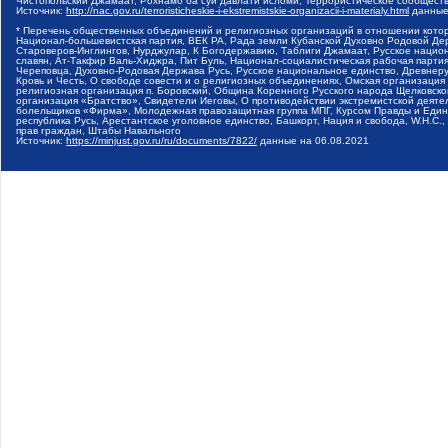
Чистопольский Джамаат, Рохнамо ба суи давлати исломи, Террористическое сообщест
Источник:
http://nac.gov.ru/terroristicheskie-i-ekstremistskie-organizacii-i-materialy.html
данные
* Перечень общественных объединений и религиозных организаций в отношении котор
Национал-большевистская партия, ВЕК РА, Рада земли Кубанской Духовно Родовой Де
Староверов-Инглингов, Нурджулар, К Богодержавию, Таблиги Джамаат, Русское наци
славян, Ат-Такфир Валь-Хиджра, Пит Буль, Национал-социалистическая рабочая парт
Череповца, Духовно-Родовая Держава Русь, Русское национальное единство, Древнер
Кровь и Честь, О свободе совести и о религиозных объединениях, Омская организаци
религиозная организация п. Боровский, Община Коренного Русского народа Щелковског
организация «Братство», Свидетели Иеговы, О противодействии экстремистской деяте
болельщиков «Фирма», Молодежная правозащитная группа МПГ, Курсом Правды и Единен
республика Русь, Арестантское уголовное единство, Башкорт, Нация и свобода, W.H.С
прав граждан, Штабы Навального
Источник:
https://minjust.gov.ru/ru/documents/7822/
данные на
06.08.2021