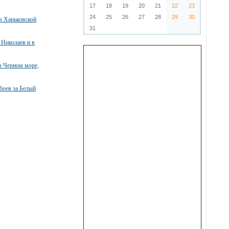
17
18
19
20
21
22
23
24
25
26
27
28
29
30
в Харьковской
31
 Николаев и в
в Черном море,
боев за Белый