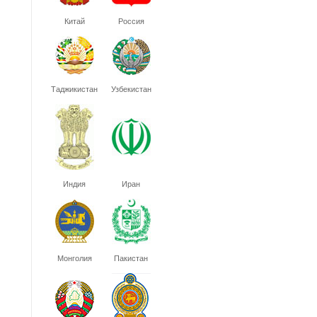
Китай
Россия
Таджикистан
Узбекистан
Индия
Иран
Монголия
Пакистан