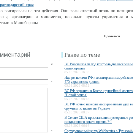
раснодарский края
.
но реагировали на эти действия. Они вели ответный огонь по позици
 огня, артиллерии и минометов, поражали пункты управления и м
метили в Минобороны.
Поделиться…
омментарий
Ранее по теме
ВС России взяли под контроль два населенны
*
спецоперации
05.08.2026 16:58
Над регионами РФ и акваториями морей за н
*
475 украинских дронов
05.08.2026 08:52
ВС РФ поразили в Киеве крупнейший логисти
"Новой почты"
05.08.2026 08:45
ВС РФ ночью нанесли массированный удар 
оружием по целям на Украине
05.08.2026 08:07
В Сенате США приостановили ускоренное ра
санкционного пакета против РФ
05.08.2026 06:16
*
Сортировочный центр Wildberries в Тульской 