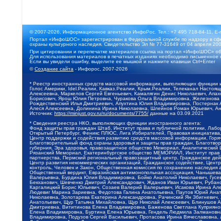
© 2007-2026, Информационное агентство ИнфоРос. Тел.: +7 495 718-84-11, E-
Портал «ИнфоШОС» зарегистрирован в Федеральной службе по надзору в сфе
охраны культурного наследия. Свидетельство Эл № 77-31649 от 04 апреля 200
При цитировании и перепечатке материалов ссылка на портал «ИнфоШОС» об
Для использования материалов в печатных изданиях необходимо письменное 
Если вы увидели ошибку, выделите ее мышкой и нажмите клавиши Ctrl+Enter
©
Создание сайта
- Инфорос, 2007-2026
* Реестр иностранных средств массовой информации, выполняющих функции 
Голос Америки, Idel.Реалии, Кавказ.Реалии, Крым.Реалии, Телеканал Настоя
Алексеевна, Маркелов Сергей Евгеньевич, Камалягин Денис Николаевич, Апах
Борисович, Ярош Юлия Петровна, Чуракова Ольга Владимировна, Железнова М
Рождественский Илья Дмитриевич, Апухтина Юлия Владимировна, Постернак Ал
Алеся Алексеевна, Долинина Ирина Николаевна, Шлейнов Роман Юрьевич, Ани
Источник:
https://minjust.gov.ru/ru/documents/7755/
данные на
03.09.2021
* Сведения реестра НКО, выполняющих функции иностранного агента:
Фонд защиты прав граждан Штаб, Институт права и публичной политики, Лаб
Открытый Петербург, Феникс ПЛЮС, Лига Избирателей, Правовая инициатива, 
Центр поддержки и содействия развитию средств массовой информации, Горя
Благотворительный фонд охраны здоровья и защиты прав граждан, Благотвори
губерния, Эра здоровья, правозащитное общество Мемориал, Аналитический 
Рязанский Мемориал, Екатеринбургское общество МЕМОРИАЛ, Институт прав ч
партнерства, Пермский региональный правозащитный центр, Гражданское де
Центр развития некоммерческих организаций, Гражданское содействие, Цент
контроль, Человек и Закон, Общественная комиссия по сохранению наследия
Общественный вердикт, Евразийская антимонопольная ассоциация, Чанышева 
Валерьевна, Бурдина Юлия Владимировна, Бойко Анатолий Николаевич, Гусев
Бекханович, Шевченко Дмитрий Александрович, Жданов Иван Юрьевич, Рубано
Каргалицкий Борис Юльевич, Созаев Валерий Валерьевич, Исакова Ирина Ал
Людевиг Марина Зариевна, Федотова Галина Анатольевна, Паутов Юрий Анато
Николаевна, Золотарева Екатерина Александровна, Рачинский Ян Збигневич
Анатольевич, Щур Татьяна Михайловна, Щур Николай Алексеевич, Блинушов 
Дмитриевна, Вититинова Елена Владимировна, Баженова Светлана Куприяновн
Елена Владимировна, Буртина Елена Юрьевна, Гендель Людмила Залмановна,
Владимировна, Подузов Сергей Васильевич, Протасова Ирина Вячеславовна, 