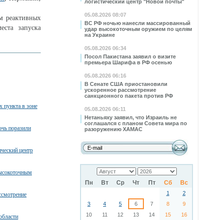
логистический центр "Новой почты"
05.08.2026 08:07
ям реактивных
ВС РФ ночью нанесли массированный
еста запуска
удар высокоточным оружием по целям
на Украине
05.08.2026 06:34
Посол Пакистана заявил о визите
премьера Шарифа в РФ осенью
05.08.2026 06:16
В Сенате США приостановили
ускоренное рассмотрение
санкционного пакета против РФ
х пункта в зоне
05.08.2026 06:11
Нетаньяху заявил, что Израиль не
соглашался с планом Совета мира по
очь поразили
разоружению ХАМАС
ческий центр
высокоточным
Пн
Вт
Ср
Чт
Пт
Сб
Вс
1
2
ссмотрение
3
4
5
6
7
8
9
10
11
12
13
14
15
16
области