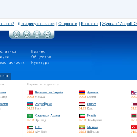
сть кто?
Дети рисуют сказки
О проекте
Контакты
Журнал "ИнфоШО
оиск
ли:
Партнеры по диалогу:
олия
Королевство Бахрейн
Армения
Батор
06:03
Манама
06:03
Ереван
06:0
нистан
Азербайджан
Египет
л
06:33
Баку
04:33
Каир
05:3
Саудовская Аравия
Кувейт
05:33
Эр-Рияд
05:33
Эль-Кувейт
05:3
ОАЭ
Мьянма
05:33
Абу-Даби
05:33
Нейпьидо
04:3