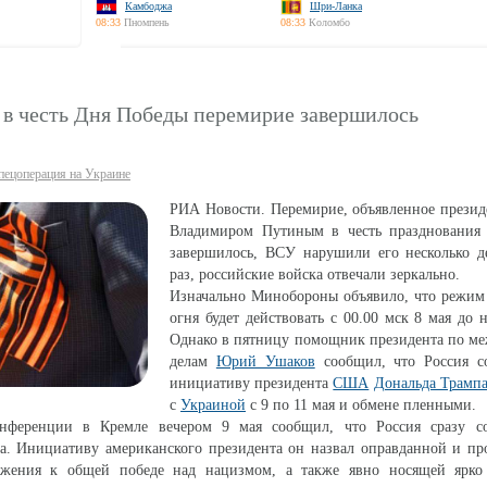
Камбоджа
Шри-Ланка
08:33
Пномпень
08:33
Коломбо
 в честь Дня Победы перемирие завершилось
пецоперация на Украине
РИА Новости. Перемирие, объявленное презид
Владимиром Путиным в честь празднования
завершилось, ВСУ нарушили его несколько де
раз, российские войска отвечали зеркально.
Изначально Минобороны объявило, что режим
огня будет действовать с 00.00 мск 8 мая до н
Однако в пятницу помощник президента по м
делам
Юрий Ушаков
сообщил, что Россия со
инициативу президента
США
Дональда Трамп
с
Украиной
с 9 по 11 мая и обмене пленными.
нференции в Кремле вечером 9 мая сообщил, что Россия сразу со
а. Инициативу американского президента он назвал оправданной и пр
ажения к общей победе над нацизмом, а также явно носящей ярк