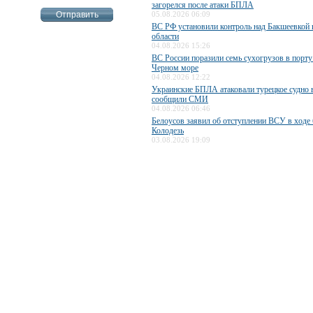
загорелся после атаки БПЛА
05.08.2026 06:09
ВС РФ установили контроль над Бакшеевкой 
области
04.08.2026 15:26
ВС России поразили семь сухогрузов в порту
Черном море
04.08.2026 12:22
Украинские БПЛА атаковали турецкое судно 
сообщили СМИ
04.08.2026 06:46
Белоусов заявил об отступлении ВСУ в ходе 
Колодезь
03.08.2026 19:09