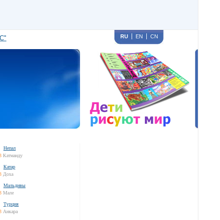
RU
EN
CN
С"
Непал
3
Катманду
Катар
3
Доха
Мальдивы
3
Мале
Турция
3
Анкара