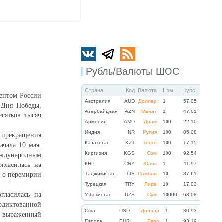
Рубль/Валюты ШОС
Страна
Код
Валюта
Ном.
Курс
ентом России
Австралия
AUD
Доллар
1
57.05
 Дня Победы,
Азербайджан
AZN
Манат
1
47.61
сятков тысяч
Армения
AMD
Драм
100
22.10
Индия
INR
Рупия
100
85.08
 прекращения
Казахстан
KZT
Тенге
100
17.15
ачала 10 мая.
Киргизия
KGS
Сом
100
92.54
еждународным
КНР
CNY
Юань
1
11.97
гласилась на
а
о перемирии
Таджикистан
TJS
Сомони
10
87.61
Турецкая
TRY
Лира
10
17.03
гласилась на
Узбекистан
UZS
Сум
10000
68.08
одиктованной
Cша
USD
Доллар
1
80.93
о выраженный
Eвропа
EUR
Евро
1
93.19