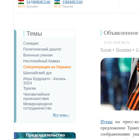
ТАДЖИКИСТАН
УЗБЕКИСТАН
06:33
Душанбе
06:33
Ташкент
Объявленное
Темы
12.05.2026 06:22
Санкции
Политический диалог
Россия
Политика
С
Военные учения
Неспокойный Кавказ
Спецоперация на Украине
Шанхайский дух
Игры Будущего - Казань
2024
Туризм
Чрезвычайные
происшествия
Международное
сотрудничество
Все темы »
Путин
на пресс-ко
предложение Трамп
соображениями ув