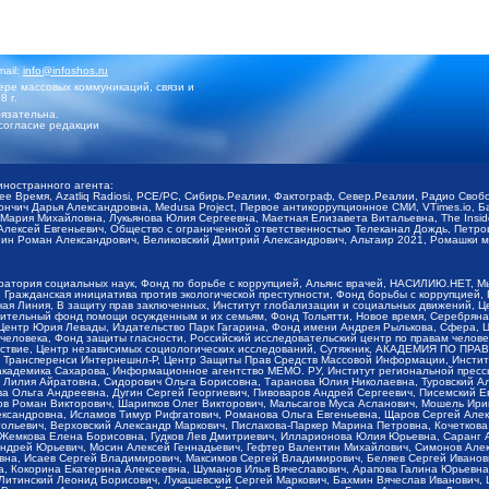
mail:
info@infoshos.ru
ре массовых коммуникаций, связи и
8 г.
язательна.
согласие редакции
иностранного агента:
щее Время, Azatliq Radiosi, PCE/PC, Сибирь.Реалии, Фактограф, Север.Реалии, Радио Св
ончич Дарья Александровна, Medusa Project, Первое антикоррупционное СМИ, VTimes.io, 
ария Михайловна, Лукьянова Юлия Сергеевна, Маетная Елизавета Витальевна, The Insid
ексей Евгеньевич, Общество с ограниченной ответственностью Телеканал Дождь, Петров 
н Роман Александрович, Великовский Дмитрий Александрович, Альтаир 2021, Ромашки мо
оратория социальных наук, Фонд по борьбе с коррупцией, Альянс врачей, НАСИЛИЮ.НЕТ, 
Гражданская инициатива против экологической преступности, Фонд борьбы с коррупцией,
чая Линия, В защиту прав заключенных, Институт глобализации и социальных движений,
тельный фонд помощи осужденным и их семьям, Фонд Тольятти, Новое время, Серебряная т
Центр Юрия Левады, Издательство Парк Гагарина, Фонд имени Андрея Рылькова, Сфера, 
еловека, Фонд защиты гласности, Российский исследовательский центр по правам челове
йствие, Центр независимых социологических исследований, Сутяжник, АКАДЕМИЯ ПО ПР
р Трансперенси Интернешнл-Р, Центр Защиты Прав Средств Массовой Информации, Институ
 академика Сахарова, Информационное агентство МЕМО. РУ, Институт региональной пресс
Лилия Айратовна, Сидорович Ольга Борисовна, Таранова Юлия Николаевна, Туровский Ал
а Ольга Андреевна, Дугин Сергей Георгиевич, Пивоваров Андрей Сергеевич, Писемский Е
в Роман Викторович, Шарипков Олег Викторович, Мальсагов Муса Асланович, Мошель Ири
ександровна, Исламов Тимур Рифгатович, Романова Ольга Евгеньевна, Щаров Сергей Але
льевич, Верховский Александр Маркович, Пислакова-Паркер Марина Петровна, Кочеткова
, Жемкова Елена Борисовна, Гудков Лев Дмитриевич, Илларионова Юлия Юрьевна, Саранг
Андрей Юрьевич, Мосин Алексей Геннадьевич, Гефтер Валентин Михайлович, Симонов Але
а, Исаев Сергей Владимирович, Максимов Сергей Владимирович, Беляев Сергей Иванович
 Кокорина Екатерина Алексеевна, Шуманов Илья Вячеславович, Арапова Галина Юрьевна
Литинский Леонид Борисович, Лукашевский Сергей Маркович, Бахмин Вячеслав Иванович,