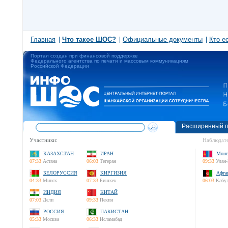
Главная
Что такое ШОС?
Официальные документы
Кто е
Портал создан при финансовой поддержке
Федерального агентства по печати и массовым коммуникациям
Российской Федерации
Расширенный п
Участники:
Наблюдате
КАЗАХСТАН
ИРАН
Монг
07:33
Астана
06:03
Тегеран
09:33
Улан-
БЕЛОРУССИЯ
КИРГИЗИЯ
Афга
04:33
Минск
07:33
Бишкек
06:03
Кабу
ИНДИЯ
КИТАЙ
07:03
Дели
09:33
Пекин
РОССИЯ
ПАКИСТАН
05:33
Москва
06:33
Исламабад