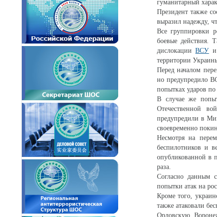
гуманитарный харак
Президент также с
выразил надежду, чт
Все группировки р
боевые действия. 
дислокации
ВСУ
и 
территории Украин
Перед началом пере
но предупредило В
попытках ударов по
В случае же попы
Отечественной в
предупредили в Ми
своевременно покин
Несмотря на перем
беспилотников и в
опубликованной в п
раза.
Согласно данным с
попытки атак на рос
Кроме того, украи
также атаковали бе
Орловскую, Вороне