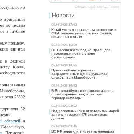
поступало, но
Официальный курс ЦБ России
Новости
ю прекратили
05.08.2026 17:03
ры по местам
Китай усилил контроль за экспортом в
ми в глубине
США товаров двойного назначения,
связанных с БПЛА
тому примеру,
05.08.2026 16:58
рации или при
ВС России взяли под контроль два
населенных пункта в зоне
спецоперации
ды в Великой
05.08.2026 16:55
нтру Киева,
Путин сообщил о решении
еобходимости
сосредоточить в одних руках все
службы тыла Минобороны
пользованием
05.08.2026 16:52
 Минобороны,
В Екатеринбурге при взрыве машины
погиб охранник гендиректора
ия огня 23802
"Уралдронзавода"
05.08.2026 08:52
едприняли 32
Над регионами РФ и акваториями морей
ллерии.
за ночь поразили 475 украинских
дронов
ой областей
, а
05.08.2026 08:45
 Смоленскую,
ВС РФ поразили в Киеве крупнейший
ти
, Пермский,