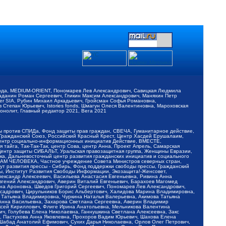
обода, MEDIUM-ORIENT, Пономарев Лев Александрович, Савицкая Людмила
Баданин Роман Сергеевич, Гликин Максим Александрович, Маняхин Петр
er SIA, Рубин Михаил Аркадьевич, Гройсман Софья Романовна,
Степан Юрьевич, Istories fonds, Шмагун Олеся Валентиновна, Мароховская
нолит, Главный редактор 2021, Вега 2021
Мы против СПИДа, Фонд защиты прав граждан, СВЕЧА, Гуманитарное действие,
 Гражданский Союз, Российский Красный Крест, Центр Хасдей Ерушалаим,
 Центр социально-информационных инициатив Действие, ВМЕСТЕ,
айга, Так-Так-Так, центр Сова, центр Анна, Проект Апрель, Самарская
Центр защиты СИБАЛЬТ, Уральская правозащитная группа, Женщины Евразии,
ка, Дальневосточный центр развития гражданских инициатив и социального
АВАМ ЧЕЛОВЕКА, Частное учреждение Совета Министров северных стран,
т развития прессы - Сибирь, Фонд поддержки свободы прессы, Гражданский
ы, Институт Развития Свободы Информации, Экозащита!-Женсовет,
ександр Алексеевич, Васильева Анастасия Евгеньевна, Ривина Анна
вгений Александрович, Аверин Виталий Евгеньевич, Барахоев Магомед
на Ароновна, Шведов Григорий Сергеевич, Пономарев Лев Александрович,
ксадрович, Цирульников Борис Альбертович, Халидова Марина Владимировна,
 Татьяна Владимировна, Чуркина Наталья Валерьевна, Акимова Татьяна
 Анна Васильевна, Захарова Светлана Сергеевна, Аверин Владимир
ксей Кириллович, Флиге Ирина Анатольевна, Мельникова Валентина
, Голубева Елена Николаевна, Ганнушкина Светлана Алексеевна, Закс
, Пастухова Анна Яковлевна, Прохоров Вадим Юрьевич, Шахова Елена
 Шабад Анатолий Ефимович, Сухих Дарья Николаевна, Орлов Олег Петрович,