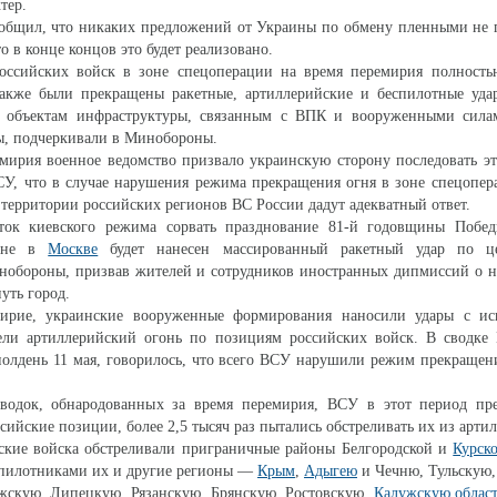
тер.
ообщил, что никаких предложений от Украины по обмену пленными не 
о в конце концов это будет реализовано.
оссийских войск в зоне спецоперации на время перемирия полность
Также были прекращены ракетные, артиллерийские и беспилотные уда
объектам инфраструктуры, связанным с ВПК и вооруженными сила
ы, подчеркивали в Минобороны.
мирия военное ведомство призвало украинскую сторону последовать э
СУ, что в случае нарушения режима прекращения огня в зоне спецопе
 территории российских регионов ВС России дадут адекватный ответ.
ток киевского режима сорвать празднование 81-й годовщины Побе
ойне в
Москве
будет нанесен массированный ракетный удар по це
нобороны, призвав жителей и сотрудников иностранных дипмиссий о н
уть город.
ирие, украинские вооруженные формирования наносили удары с ис
ели артиллерийский огонь по позициям российских войск. В сводке
олдень 11 мая, говорилось, что всего ВСУ нарушили режим прекращен
водок, обнародованных за время перемирия, ВСУ в этот период пр
сийские позиции, более 2,5 тысяч раз пытались обстреливать их из арти
нские войска обстреливали приграничные районы Белгородской и
Курск
спилотниками их и другие регионы —
Крым
,
Адыгею
и Чечню, Тульскую,
жскую, Липецкую, Рязанскую, Брянскую, Ростовскую,
Калужскую облас