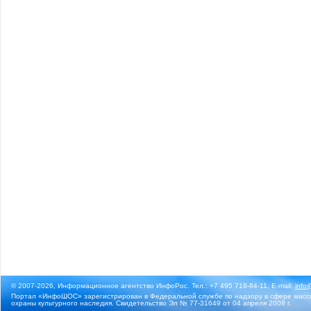
© 2007-2026, Информационное агентство ИнфоРос. Тел.: +7 495 718-84-11, E-mail:
info
Портал «ИнфоШОС» зарегистрирован в Федеральной службе по надзору в сфере массо
охраны культурного наследия. Свидетельство Эл № 77-31649 от 04 апреля 2008 г.