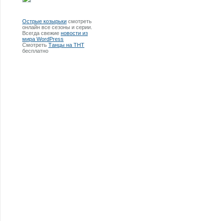
Острые козырьки
смотреть
онлайн все сезоны и серии.
Всегда свежие
новости из
мира WordPress
Смотреть
Танцы на ТНТ
бесплатно