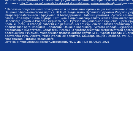
Чистопольский Джамаат, Рохнамо ба суи давлати исломи, Террористическое сообщест
Источник:
http://nac.gov.ru/terroristicheskie-i-ekstremistskie-organizacii-i-materialy.html
данные
* Перечень общественных объединений и религиозных организаций в отношении котор
Национал-большевистская партия, ВЕК РА, Рада земли Кубанской Духовно Родовой Де
Староверов-Инглингов, Нурджулар, К Богодержавию, Таблиги Джамаат, Русское наци
славян, Ат-Такфир Валь-Хиджра, Пит Буль, Национал-социалистическая рабочая парт
Череповца, Духовно-Родовая Держава Русь, Русское национальное единство, Древнер
Кровь и Честь, О свободе совести и о религиозных объединениях, Омская организаци
религиозная организация п. Боровский, Община Коренного Русского народа Щелковског
организация «Братство», Свидетели Иеговы, О противодействии экстремистской деяте
болельщиков «Фирма», Молодежная правозащитная группа МПГ, Курсом Правды и Единен
республика Русь, Арестантское уголовное единство, Башкорт, Нация и свобода, W.H.С
прав граждан, Штабы Навального
Источник:
https://minjust.gov.ru/ru/documents/7822/
данные на
06.08.2021