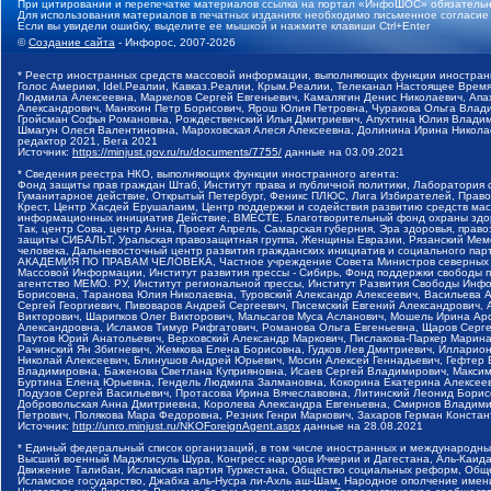
При цитировании и перепечатке материалов ссылка на портал «ИнфоШОС» обязательн
Для использования материалов в печатных изданиях необходимо письменное согласие
Если вы увидели ошибку, выделите ее мышкой и нажмите клавиши Ctrl+Enter
©
Создание сайта
- Инфорос, 2007-2026
* Реестр иностранных средств массовой информации, выполняющих функции иностранн
Голос Америки, Idel.Реалии, Кавказ.Реалии, Крым.Реалии, Телеканал Настоящее Время
Людмила Алексеевна, Маркелов Сергей Евгеньевич, Камалягин Денис Николаевич, Апах
Александрович, Маняхин Петр Борисович, Ярош Юлия Петровна, Чуракова Ольга Влади
Гройсман Софья Романовна, Рождественский Илья Дмитриевич, Апухтина Юлия Владимир
Шмагун Олеся Валентиновна, Мароховская Алеся Алексеевна, Долинина Ирина Никола
редактор 2021, Вега 2021
Источник:
https://minjust.gov.ru/ru/documents/7755/
данные на
03.09.2021
* Сведения реестра НКО, выполняющих функции иностранного агента:
Фонд защиты прав граждан Штаб, Институт права и публичной политики, Лаборатория
Гуманитарное действие, Открытый Петербург, Феникс ПЛЮС, Лига Избирателей, Правов
Крест, Центр Хасдей Ерушалаим, Центр поддержки и содействия развитию средств мас
информационных инициатив Действие, ВМЕСТЕ, Благотворительный фонд охраны здоров
Так, центр Сова, центр Анна, Проект Апрель, Самарская губерния, Эра здоровья, пр
защиты СИБАЛЬТ, Уральская правозащитная группа, Женщины Евразии, Рязанский Мемо
человека, Дальневосточный центр развития гражданских инициатив и социального пар
АКАДЕМИЯ ПО ПРАВАМ ЧЕЛОВЕКА, Частное учреждение Совета Министров северных стр
Массовой Информации, Институт развития прессы - Сибирь, Фонд поддержки свободы 
агентство МЕМО. РУ, Институт региональной прессы, Институт Развития Свободы Инф
Борисовна, Таранова Юлия Николаевна, Туровский Александр Алексеевич, Васильева 
Сергей Георгиевич, Пивоваров Андрей Сергеевич, Писемский Евгений Александрович,
Викторович, Шарипков Олег Викторович, Мальсагов Муса Асланович, Мошель Ирина Ар
Александровна, Исламов Тимур Рифгатович, Романова Ольга Евгеньевна, Щаров Серг
Паутов Юрий Анатольевич, Верховский Александр Маркович, Пислакова-Паркер Марина
Рачинский Ян Збигневич, Жемкова Елена Борисовна, Гудков Лев Дмитриевич, Иллари
Николай Алексеевич, Блинушов Андрей Юрьевич, Мосин Алексей Геннадьевич, Гефтер
Владимировна, Баженова Светлана Куприяновна, Исаев Сергей Владимирович, Максим
Буртина Елена Юрьевна, Гендель Людмила Залмановна, Кокорина Екатерина Алексеев
Подузов Сергей Васильевич, Протасова Ирина Вячеславовна, Литинский Леонид Борис
Добровольская Анна Дмитриевна, Королева Александра Евгеньевна, Смирнов Владими
Петрович, Полякова Мара Федоровна, Резник Генри Маркович, Захаров Герман Конста
Источник:
http://unro.minjust.ru/NKOForeignAgent.aspx
данные на
28.08.2021
* Единый федеральный список организаций, в том числе иностранных и международны
Высший военный Маджлисуль Шура, Конгресс народов Ичкерии и Дагестана, Аль-Каида, 
Движение Талибан, Исламская партия Туркестана, Общество социальных реформ, Общес
Исламское государство, Джабха аль-Нусра ли-Ахль аш-Шам, Народное ополчение имен