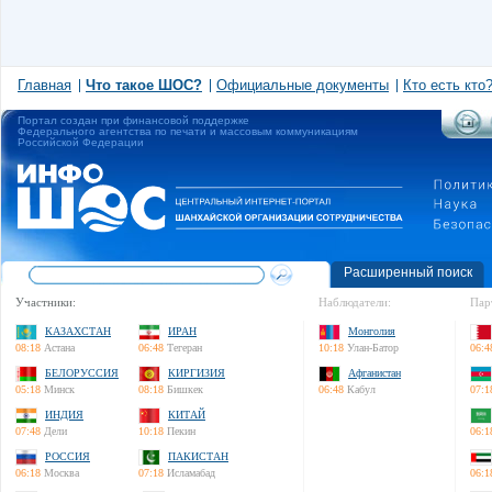
Главная
Что такое ШОС?
Официальные документы
Кто есть кто
Портал создан при финансовой поддержке
Федерального агентства по печати и массовым коммуникациям
Российской Федерации
Расширенный поиск
Участники:
Наблюдатели:
Пар
КАЗАХСТАН
ИРАН
Монголия
08:18
Астана
06:48
Тегеран
10:18
Улан-Батор
06:4
БЕЛОРУССИЯ
КИРГИЗИЯ
Афганистан
05:18
Минск
08:18
Бишкек
06:48
Кабул
07:1
ИНДИЯ
КИТАЙ
07:48
Дели
10:18
Пекин
06:1
РОССИЯ
ПАКИСТАН
06:18
Москва
07:18
Исламабад
06:1