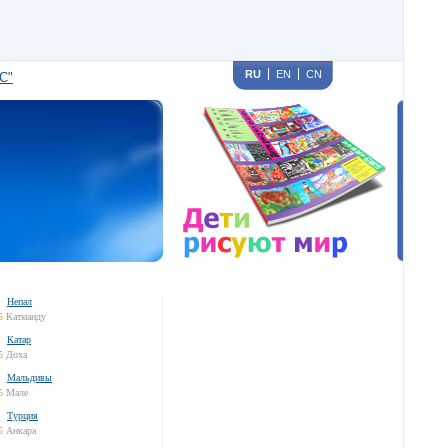
RU
EN
CN
С"
Непал
5
Катманду
Катар
5
Доха
Мальдивы
5
Мале
Турция
5
Анкара