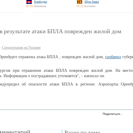
Камбоджа
Шри-Ланка
05:25
Пномпень
05:25
Коломбо
 в результате атаки БПЛА поврежден жилой дом
Спецоперация на Украине
ренбурге отражена атака БПЛА , поврежден жилой дом,
сообщил
губер
бургом при отражении атаки БПЛА поврежден жилой дом. На место
. Информация о пострадавших уточняется", - написал он.
редупредил об опасности атаки БПЛА в регионе. Аэропорты Оренб
Поделиться…
омментарий
Ранее по теме