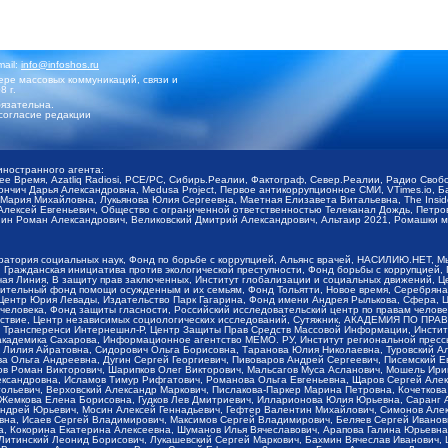
mail:
info@infoshos.ru
ре массовых коммуникаций, связи и
8 г.
язательна.
согласие редакции
иностранного агента:
щее Время, Azatliq Radiosi, PCE/PC, Сибирь.Реалии, Фактограф, Север.Реалии, Радио Св
ончич Дарья Александровна, Medusa Project, Первое антикоррупционное СМИ, VTimes.io, 
ария Михайловна, Лукьянова Юлия Сергеевна, Маетная Елизавета Витальевна, The Insid
ексей Евгеньевич, Общество с ограниченной ответственностью Телеканал Дождь, Петров 
н Роман Александрович, Великовский Дмитрий Александрович, Альтаир 2021, Ромашки мо
оратория социальных наук, Фонд по борьбе с коррупцией, Альянс врачей, НАСИЛИЮ.НЕТ, 
Гражданская инициатива против экологической преступности, Фонд борьбы с коррупцией,
чая Линия, В защиту прав заключенных, Институт глобализации и социальных движений,
тельный фонд помощи осужденным и их семьям, Фонд Тольятти, Новое время, Серебряная т
Центр Юрия Левады, Издательство Парк Гагарина, Фонд имени Андрея Рылькова, Сфера, 
еловека, Фонд защиты гласности, Российский исследовательский центр по правам челове
йствие, Центр независимых социологических исследований, Сутяжник, АКАДЕМИЯ ПО ПР
р Трансперенси Интернешнл-Р, Центр Защиты Прав Средств Массовой Информации, Институ
 академика Сахарова, Информационное агентство МЕМО. РУ, Институт региональной пресс
Лилия Айратовна, Сидорович Ольга Борисовна, Таранова Юлия Николаевна, Туровский Ал
а Ольга Андреевна, Дугин Сергей Георгиевич, Пивоваров Андрей Сергеевич, Писемский Е
в Роман Викторович, Шарипков Олег Викторович, Мальсагов Муса Асланович, Мошель Ири
ександровна, Исламов Тимур Рифгатович, Романова Ольга Евгеньевна, Щаров Сергей Але
льевич, Верховский Александр Маркович, Пислакова-Паркер Марина Петровна, Кочеткова
, Жемкова Елена Борисовна, Гудков Лев Дмитриевич, Илларионова Юлия Юрьевна, Саранг
Андрей Юрьевич, Мосин Алексей Геннадьевич, Гефтер Валентин Михайлович, Симонов Але
а, Исаев Сергей Владимирович, Максимов Сергей Владимирович, Беляев Сергей Иванович
 Кокорина Екатерина Алексеевна, Шуманов Илья Вячеславович, Арапова Галина Юрьевна
Литинский Леонид Борисович, Лукашевский Сергей Маркович, Бахмин Вячеслав Иванович,