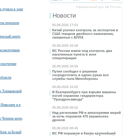
Официальный курс ЦБ России
х пункта в зоне
Новости
очь поразили
05.08.2026 17:03
Китай усилил контроль за экспортом в
США товаров двойного назначения,
ческий центр
связанных с БПЛА
05.08.2026 16:58
высокоточным
ВС России взяли под контроль два
населенных пункта в зоне
спецоперации
ссмотрение
05.08.2026 16:55
Путин сообщил о решении
сосредоточить в одних руках все
области
службы тыла Минобороны
05.08.2026 16:52
в Харьковской
В Екатеринбурге при взрыве машины
погиб охранник гендиректора
"Уралдронзавода"
 Николаев и в
05.08.2026 08:52
Над регионами РФ и акваториями морей
за ночь поразили 475 украинских
в Черном море,
дронов
05.08.2026 08:45
боев за Белый
ВС РФ поразили в Киеве крупнейший