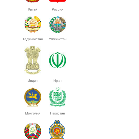
Китай
Россия
Таджикистан
Узбекистан
Индия
Иран
Монголия
Пакистан