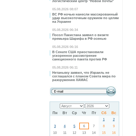
логистический центр "Новой почты"
05.08.2026 08:07
ВС РФ ночью нанесли массированный
удар высокоточным оружием по целям
на Украине
05.08.2026 06:34
Посол Пакистана заявил о визите
премьера Шарифа в РФ осенью
05.08.2026 06:16
В Сенате США приостановили
ускоренное рассмотрение
санкционного пакета против РФ
05.08.2026 06:11
Нетаньяху заявил, что Израиль не
соглашался с планом Совета мира по
разоружению ХАМАС
Пн
Вт
Ср
Чт
Пт
Сб
Вс
1
2
3
4
5
6
7
8
9
10
11
12
13
14
15
16