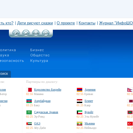
сть кто?
Дети рисуют сказки
О проекте
Контакты
Журнал "ИнфоШО
оиск
ли:
Партнеры по диалогу:
олия
Королевство Бахрейн
Армения
Батор
02:55
Манама
02:55
Ереван
02:5
нистан
Азербайджан
Египет
л
03:25
Баку
01:25
Каир
02:2
Саудовская Аравия
Кувейт
02:25
Эр-Рияд
02:25
Эль-Кувейт
02:2
ОАЭ
Мьянма
02:25
Абу-Даби
02:25
Нейпьидо
01:2