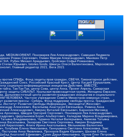
обода, MEDIUM-ORIENT, Пономарев Лев Александрович, Савицкая Людмила
Баданин Роман Сергеевич, Гликин Максим Александрович, Маняхин Петр
er SIA, Рубин Михаил Аркадьевич, Гройсман Софья Романовна,
Степан Юрьевич, Istories fonds, Шмагун Олеся Валентиновна, Мароховская
нолит, Главный редактор 2021, Вега 2021
Мы против СПИДа, Фонд защиты прав граждан, СВЕЧА, Гуманитарное действие,
 Гражданский Союз, Российский Красный Крест, Центр Хасдей Ерушалаим,
 Центр социально-информационных инициатив Действие, ВМЕСТЕ,
айга, Так-Так-Так, центр Сова, центр Анна, Проект Апрель, Самарская
Центр защиты СИБАЛЬТ, Уральская правозащитная группа, Женщины Евразии,
ка, Дальневосточный центр развития гражданских инициатив и социального
АВАМ ЧЕЛОВЕКА, Частное учреждение Совета Министров северных стран,
т развития прессы - Сибирь, Фонд поддержки свободы прессы, Гражданский
ы, Институт Развития Свободы Информации, Экозащита!-Женсовет,
ександр Алексеевич, Васильева Анастасия Евгеньевна, Ривина Анна
вгений Александрович, Аверин Виталий Евгеньевич, Барахоев Магомед
на Ароновна, Шведов Григорий Сергеевич, Пономарев Лев Александрович,
ксадрович, Цирульников Борис Альбертович, Халидова Марина Владимировна,
 Татьяна Владимировна, Чуркина Наталья Валерьевна, Акимова Татьяна
 Анна Васильевна, Захарова Светлана Сергеевна, Аверин Владимир
ксей Кириллович, Флиге Ирина Анатольевна, Мельникова Валентина
, Голубева Елена Николаевна, Ганнушкина Светлана Алексеевна, Закс
, Пастухова Анна Яковлевна, Прохоров Вадим Юрьевич, Шахова Елена
 Шабад Анатолий Ефимович, Сухих Дарья Николаевна, Орлов Олег Петрович,