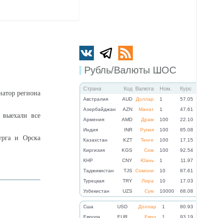
Рубль/Валюты ШОС
Страна
Код
Валюта
Ном.
Курс
натор региона
Австралия
AUD
Доллар
1
57.05
Азербайджан
AZN
Манат
1
47.61
 выехали все
Армения
AMD
Драм
100
22.10
Индия
INR
Рупия
100
85.08
урга и Орска
Казахстан
KZT
Тенге
100
17.15
Киргизия
KGS
Сом
100
92.54
КНР
CNY
Юань
1
11.97
Таджикистан
TJS
Сомони
10
87.61
Турецкая
TRY
Лира
10
17.03
Узбекистан
UZS
Сум
10000
68.08
Cша
USD
Доллар
1
80.93
Eвропа
EUR
Евро
1
93.19