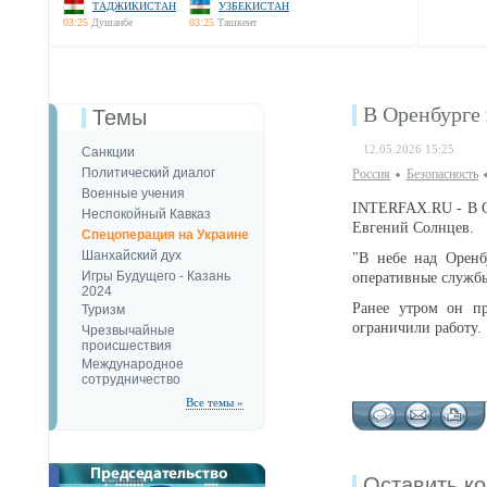
ТАДЖИКИСТАН
УЗБЕКИСТАН
03:25
Душанбе
03:25
Ташкент
В Оренбурге
Темы
12.05.2026 15:25
Санкции
Политический диалог
Россия
Безопаcность
Военные учения
INTERFAX.RU - В О
Неспокойный Кавказ
Евгений Солнцев.
Спецоперация на Украине
Шанхайский дух
"В небе над Орен
Игры Будущего - Казань
оперативные службы
2024
Ранее утром он п
Туризм
ограничили работу.
Чрезвычайные
происшествия
Международное
сотрудничество
Все темы »
Оставить к