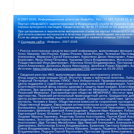
© 2007-2026, Информационное агентство ИнфоРос. Тел.: +7 495 718-84-11, E-
Портал «ИнфоШОС» зарегистрирован в Федеральной службе по надзору в сфе
охраны культурного наследия. Свидетельство Эл № 77-31649 от 04 апреля 200
При цитировании и перепечатке материалов ссылка на портал «ИнфоШОС» об
Для использования материалов в печатных изданиях необходимо письменное 
Если вы увидели ошибку, выделите ее мышкой и нажмите клавиши Ctrl+Enter
©
Создание сайта
- Инфорос, 2007-2026
* Реестр иностранных средств массовой информации, выполняющих функции 
Голос Америки, Idel.Реалии, Кавказ.Реалии, Крым.Реалии, Телеканал Настоя
Алексеевна, Маркелов Сергей Евгеньевич, Камалягин Денис Николаевич, Апах
Борисович, Ярош Юлия Петровна, Чуракова Ольга Владимировна, Железнова М
Рождественский Илья Дмитриевич, Апухтина Юлия Владимировна, Постернак Ал
Алеся Алексеевна, Долинина Ирина Николаевна, Шлейнов Роман Юрьевич, Ани
Источник:
https://minjust.gov.ru/ru/documents/7755/
данные на
03.09.2021
* Сведения реестра НКО, выполняющих функции иностранного агента:
Фонд защиты прав граждан Штаб, Институт права и публичной политики, Лаб
Открытый Петербург, Феникс ПЛЮС, Лига Избирателей, Правовая инициатива, 
Центр поддержки и содействия развитию средств массовой информации, Горя
Благотворительный фонд охраны здоровья и защиты прав граждан, Благотвори
губерния, Эра здоровья, правозащитное общество Мемориал, Аналитический 
Рязанский Мемориал, Екатеринбургское общество МЕМОРИАЛ, Институт прав ч
партнерства, Пермский региональный правозащитный центр, Гражданское де
Центр развития некоммерческих организаций, Гражданское содействие, Цент
контроль, Человек и Закон, Общественная комиссия по сохранению наследия
Общественный вердикт, Евразийская антимонопольная ассоциация, Чанышева 
Валерьевна, Бурдина Юлия Владимировна, Бойко Анатолий Николаевич, Гусев
Бекханович, Шевченко Дмитрий Александрович, Жданов Иван Юрьевич, Рубано
Каргалицкий Борис Юльевич, Созаев Валерий Валерьевич, Исакова Ирина Ал
Людевиг Марина Зариевна, Федотова Галина Анатольевна, Паутов Юрий Анато
Николаевна, Золотарева Екатерина Александровна, Рачинский Ян Збигневич
Анатольевич, Щур Татьяна Михайловна, Щур Николай Алексеевич, Блинушов 
Дмитриевна, Вититинова Елена Владимировна, Баженова Светлана Куприяновн
Елена Владимировна, Буртина Елена Юрьевна, Гендель Людмила Залмановна,
Владимировна, Подузов Сергей Васильевич, Протасова Ирина Вячеславовна, 