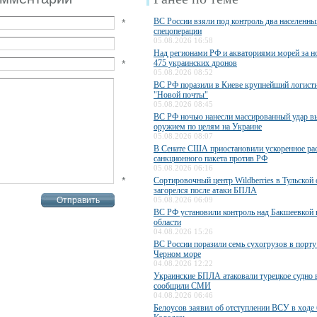
ВС России взяли под контроль два населенны
*
спецоперации
05.08.2026 16:58
Над регионами РФ и акваториями морей за н
*
475 украинских дронов
05.08.2026 08:52
ВС РФ поразили в Киеве крупнейший логисти
"Новой почты"
05.08.2026 08:45
ВС РФ ночью нанесли массированный удар 
оружием по целям на Украине
05.08.2026 08:07
В Сенате США приостановили ускоренное ра
санкционного пакета против РФ
05.08.2026 06:16
*
Сортировочный центр Wildberries в Тульской 
загорелся после атаки БПЛА
05.08.2026 06:09
ВС РФ установили контроль над Бакшеевкой 
области
04.08.2026 15:26
ВС России поразили семь сухогрузов в порту
Черном море
04.08.2026 12:22
Украинские БПЛА атаковали турецкое судно 
сообщили СМИ
04.08.2026 06:46
Белоусов заявил об отступлении ВСУ в ходе 