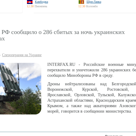
Камбоджа
Шри-Ланка
12:30
Пномпень
12:30
Коломбо
РФ сообщило о 286 сбитых за ночь украинских
ах
Спецоперация на Украине
INTERFAX.RU - Российские военные мин
перехватили и уничтожили 286 украинских бе
сообщило Минобороны РФ в среду.
Дроны нейтрализованы над Белгородской
Воронежской, Курской, Ростовской, Т
Ярославской, Орловской, Тульской, Калужско
Астраханской областями, Краснодарским крае
Крымом, а также над акваториями Азовско
морей, говорится в сообщении министерства.