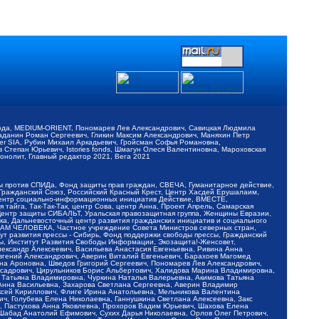
обода, MEDIUM-ORIENT, Пономарев Лев Александрович, Савицкая Людмила
Баданин Роман Сергеевич, Гликин Максим Александрович, Маняхин Петр
er SIA, Рубин Михаил Аркадьевич, Гройсман Софья Романовна,
Степан Юрьевич, Istories fonds, Шмагун Олеся Валентиновна, Мароховская
нолит, Главный редактор 2021, Вега 2021
Мы против СПИДа, Фонд защиты прав граждан, СВЕЧА, Гуманитарное действие,
 Гражданский Союз, Российский Красный Крест, Центр Хасдей Ерушалаим,
 Центр социально-информационных инициатив Действие, ВМЕСТЕ,
айга, Так-Так-Так, центр Сова, центр Анна, Проект Апрель, Самарская
Центр защиты СИБАЛЬТ, Уральская правозащитная группа, Женщины Евразии,
ка, Дальневосточный центр развития гражданских инициатив и социального
АВАМ ЧЕЛОВЕКА, Частное учреждение Совета Министров северных стран,
т развития прессы - Сибирь, Фонд поддержки свободы прессы, Гражданский
ы, Институт Развития Свободы Информации, Экозащита!-Женсовет,
ександр Алексеевич, Васильева Анастасия Евгеньевна, Ривина Анна
вгений Александрович, Аверин Виталий Евгеньевич, Барахоев Магомед
на Ароновна, Шведов Григорий Сергеевич, Пономарев Лев Александрович,
ксадрович, Цирульников Борис Альбертович, Халидова Марина Владимировна,
 Татьяна Владимировна, Чуркина Наталья Валерьевна, Акимова Татьяна
 Анна Васильевна, Захарова Светлана Сергеевна, Аверин Владимир
ксей Кириллович, Флиге Ирина Анатольевна, Мельникова Валентина
, Голубева Елена Николаевна, Ганнушкина Светлана Алексеевна, Закс
, Пастухова Анна Яковлевна, Прохоров Вадим Юрьевич, Шахова Елена
 Шабад Анатолий Ефимович, Сухих Дарья Николаевна, Орлов Олег Петрович,