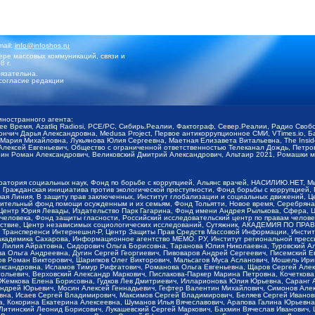
mail:
info@infoshos.ru
ре массовых коммуникаций, связи и
8 г.
язательна.
согласие редакции
иностранного агента:
щее Время, Azatliq Radiosi, PCE/PC, Сибирь.Реалии, Фактограф, Север.Реалии, Радио Св
ончич Дарья Александровна, Medusa Project, Первое антикоррупционное СМИ, VTimes.io, 
ария Михайловна, Лукьянова Юлия Сергеевна, Маетная Елизавета Витальевна, The Insid
ексей Евгеньевич, Общество с ограниченной ответственностью Телеканал Дождь, Петров 
н Роман Александрович, Великовский Дмитрий Александрович, Альтаир 2021, Ромашки мо
оратория социальных наук, Фонд по борьбе с коррупцией, Альянс врачей, НАСИЛИЮ.НЕТ, 
Гражданская инициатива против экологической преступности, Фонд борьбы с коррупцией,
чая Линия, В защиту прав заключенных, Институт глобализации и социальных движений,
тельный фонд помощи осужденным и их семьям, Фонд Тольятти, Новое время, Серебряная т
Центр Юрия Левады, Издательство Парк Гагарина, Фонд имени Андрея Рылькова, Сфера, 
еловека, Фонд защиты гласности, Российский исследовательский центр по правам челове
йствие, Центр независимых социологических исследований, Сутяжник, АКАДЕМИЯ ПО ПР
р Трансперенси Интернешнл-Р, Центр Защиты Прав Средств Массовой Информации, Институ
 академика Сахарова, Информационное агентство МЕМО. РУ, Институт региональной пресс
Лилия Айратовна, Сидорович Ольга Борисовна, Таранова Юлия Николаевна, Туровский Ал
а Ольга Андреевна, Дугин Сергей Георгиевич, Пивоваров Андрей Сергеевич, Писемский Е
в Роман Викторович, Шарипков Олег Викторович, Мальсагов Муса Асланович, Мошель Ири
ександровна, Исламов Тимур Рифгатович, Романова Ольга Евгеньевна, Щаров Сергей Але
льевич, Верховский Александр Маркович, Пислакова-Паркер Марина Петровна, Кочеткова
, Жемкова Елена Борисовна, Гудков Лев Дмитриевич, Илларионова Юлия Юрьевна, Саранг
Андрей Юрьевич, Мосин Алексей Геннадьевич, Гефтер Валентин Михайлович, Симонов Але
а, Исаев Сергей Владимирович, Максимов Сергей Владимирович, Беляев Сергей Иванович
 Кокорина Екатерина Алексеевна, Шуманов Илья Вячеславович, Арапова Галина Юрьевна
Литинский Леонид Борисович, Лукашевский Сергей Маркович, Бахмин Вячеслав Иванович,