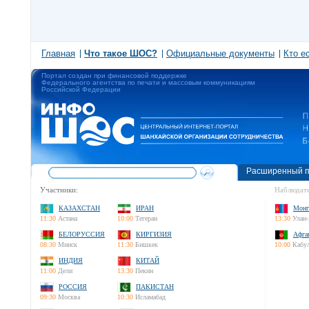
Главная
Что такое ШОС?
Официальные документы
Кто е
Портал создан при финансовой поддержке
Федерального агентства по печати и массовым коммуникациям
Российской Федерации
Расширенный п
Участники:
Наблюдате
КАЗАХСТАН
ИРАН
Монг
11:30
Астана
10:00
Тегеран
13:30
Улан-
БЕЛОРУССИЯ
КИРГИЗИЯ
Афга
08:30
Минск
11:30
Бишкек
10:00
Кабу
ИНДИЯ
КИТАЙ
11:00
Дели
13:30
Пекин
РОССИЯ
ПАКИСТАН
09:30
Москва
10:30
Исламабад