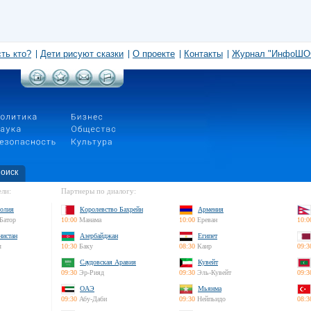
сть кто?
Дети рисуют сказки
О проекте
Контакты
Журнал "ИнфоШО
оиск
ли:
Партнеры по диалогу:
олия
Королевство Бахрейн
Армения
Батор
10:00
Манама
10:00
Ереван
10:0
нистан
Азербайджан
Египет
л
10:30
Баку
08:30
Каир
09:3
Саудовская Аравия
Кувейт
09:30
Эр-Рияд
09:30
Эль-Кувейт
09:3
ОАЭ
Мьянма
09:30
Абу-Даби
09:30
Нейпьидо
08:3