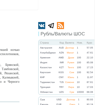
Рубль/Валюты ШОС
Страна
Код
Валюта
Ном.
Курс
Австралия
AUD
Доллар
1
57.05
увшей ночью
Азербайджан
AZN
Манат
1
47.61
спилотников,
Армения
AMD
Драм
100
22.10
Индия
INR
Рупия
100
85.08
, Брянской,
Казахстан
KZT
Тенге
100
17.15
амбовской,
Киргизия
KGS
Сом
100
92.54
й, Рязанской,
м, Калмыкией,
КНР
CNY
Юань
1
11.97
го и Черного
Таджикистан
TJS
Сомони
10
87.61
Турецкая
TRY
Лира
10
17.03
Узбекистан
UZS
Сум
10000
68.08
Cша
USD
Доллар
1
80.93
Eвропа
EUR
Евро
1
93.19