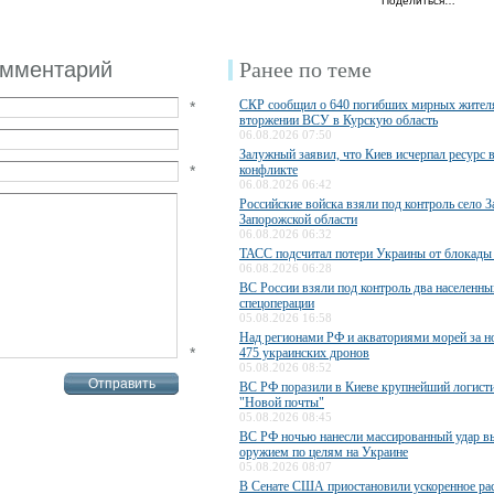
Поделиться…
омментарий
Ранее по теме
СКР сообщил о 640 погибших мирных жител
*
вторжении ВСУ в Курскую область
06.08.2026 07:50
Залужный заявил, что Киев исчерпал ресурс 
*
конфликте
06.08.2026 06:42
Российские войска взяли под контроль село З
Запорожской области
06.08.2026 06:32
ТАСС подсчитал потери Украины от блокады
06.08.2026 06:28
ВС России взяли под контроль два населенны
спецоперации
05.08.2026 16:58
Над регионами РФ и акваториями морей за н
*
475 украинских дронов
05.08.2026 08:52
ВС РФ поразили в Киеве крупнейший логисти
"Новой почты"
05.08.2026 08:45
ВС РФ ночью нанесли массированный удар 
оружием по целям на Украине
05.08.2026 08:07
В Сенате США приостановили ускоренное ра