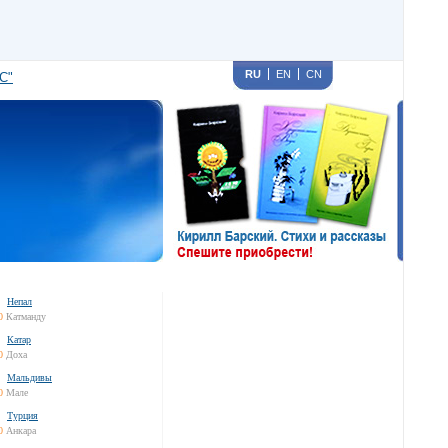
RU
EN
CN
С"
Непал
0
Катманду
Катар
0
Доха
Мальдивы
0
Мале
Турция
0
Анкара