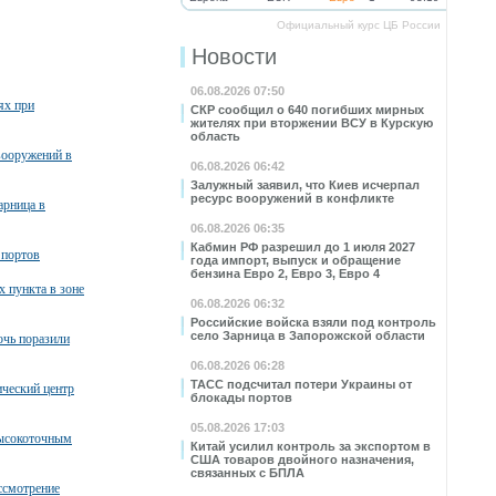
Официальный курс ЦБ России
Новости
06.08.2026 07:50
ях при
СКР сообщил о 640 погибших мирных
жителях при вторжении ВСУ в Курскую
область
вооружений в
06.08.2026 06:42
Залужный заявил, что Киев исчерпал
ресурс вооружений в конфликте
арница в
06.08.2026 06:35
Кабмин РФ разрешил до 1 июля 2027
 портов
года импорт, выпуск и обращение
бензина Евро 2, Евро 3, Евро 4
х пункта в зоне
06.08.2026 06:32
Российские войска взяли под контроль
село Зарница в Запорожской области
очь поразили
06.08.2026 06:28
ТАСС подсчитал потери Украины от
ческий центр
блокады портов
05.08.2026 17:03
высокоточным
Китай усилил контроль за экспортом в
США товаров двойного назначения,
связанных с БПЛА
ссмотрение