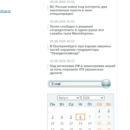
05.08.2026 16:58
ВС России взяли под контроль два
населенных пункта в зоне
области
спецоперации
05.08.2026 16:55
Путин сообщил о решении
сосредоточить в одних руках все
службы тыла Минобороны
05.08.2026 16:52
В Екатеринбурге при взрыве машины
погиб охранник гендиректора
"Уралдронзавода"
05.08.2026 08:52
Над регионами РФ и акваториями морей
за ночь поразили 475 украинских
дронов
Пн
Вт
Ср
Чт
Пт
Сб
Вс
1
2
3
4
5
6
7
8
9
10
11
12
13
14
15
16
17
18
19
20
21
22
23