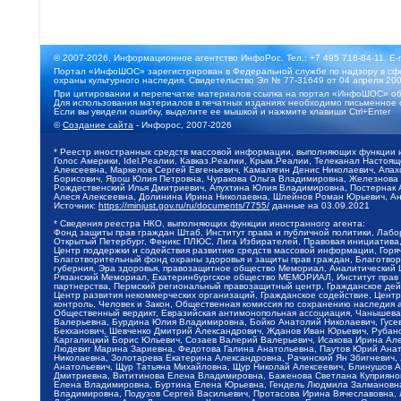
© 2007-2026, Информационное агентство ИнфоРос. Тел.: +7 495 718-84-11, E-
Портал «ИнфоШОС» зарегистрирован в Федеральной службе по надзору в сфе
охраны культурного наследия. Свидетельство Эл № 77-31649 от 04 апреля 200
При цитировании и перепечатке материалов ссылка на портал «ИнфоШОС» об
Для использования материалов в печатных изданиях необходимо письменное 
Если вы увидели ошибку, выделите ее мышкой и нажмите клавиши Ctrl+Enter
©
Создание сайта
- Инфорос, 2007-2026
* Реестр иностранных средств массовой информации, выполняющих функции 
Голос Америки, Idel.Реалии, Кавказ.Реалии, Крым.Реалии, Телеканал Настоя
Алексеевна, Маркелов Сергей Евгеньевич, Камалягин Денис Николаевич, Апах
Борисович, Ярош Юлия Петровна, Чуракова Ольга Владимировна, Железнова М
Рождественский Илья Дмитриевич, Апухтина Юлия Владимировна, Постернак Ал
Алеся Алексеевна, Долинина Ирина Николаевна, Шлейнов Роман Юрьевич, Ани
Источник:
https://minjust.gov.ru/ru/documents/7755/
данные на
03.09.2021
* Сведения реестра НКО, выполняющих функции иностранного агента:
Фонд защиты прав граждан Штаб, Институт права и публичной политики, Лаб
Открытый Петербург, Феникс ПЛЮС, Лига Избирателей, Правовая инициатива, 
Центр поддержки и содействия развитию средств массовой информации, Горя
Благотворительный фонд охраны здоровья и защиты прав граждан, Благотвори
губерния, Эра здоровья, правозащитное общество Мемориал, Аналитический 
Рязанский Мемориал, Екатеринбургское общество МЕМОРИАЛ, Институт прав ч
партнерства, Пермский региональный правозащитный центр, Гражданское де
Центр развития некоммерческих организаций, Гражданское содействие, Цент
контроль, Человек и Закон, Общественная комиссия по сохранению наследия
Общественный вердикт, Евразийская антимонопольная ассоциация, Чанышева 
Валерьевна, Бурдина Юлия Владимировна, Бойко Анатолий Николаевич, Гусев
Бекханович, Шевченко Дмитрий Александрович, Жданов Иван Юрьевич, Рубано
Каргалицкий Борис Юльевич, Созаев Валерий Валерьевич, Исакова Ирина Ал
Людевиг Марина Зариевна, Федотова Галина Анатольевна, Паутов Юрий Анато
Николаевна, Золотарева Екатерина Александровна, Рачинский Ян Збигневич
Анатольевич, Щур Татьяна Михайловна, Щур Николай Алексеевич, Блинушов 
Дмитриевна, Вититинова Елена Владимировна, Баженова Светлана Куприяновн
Елена Владимировна, Буртина Елена Юрьевна, Гендель Людмила Залмановна,
Владимировна, Подузов Сергей Васильевич, Протасова Ирина Вячеславовна, 