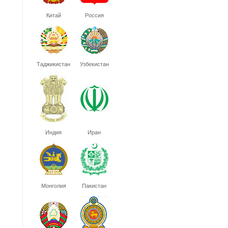
Китай
Россия
Таджикистан
Узбекистан
Индия
Иран
Монголия
Пакистан