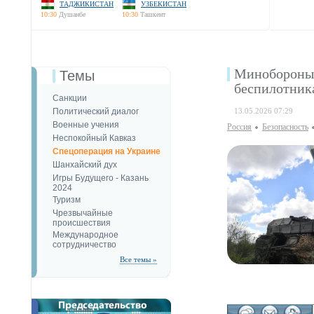
ТАДЖИКИСТАН
УЗБЕКИСТАН
10:30
Душанбе
10:30
Ташкент
Минобороны 
Темы
беспилотник
Санкции
Политический диалог
13.05.2026 07:29
Военные учения
Россия
Безопаcность
Неспокойный Кавказ
Спецоперация на Украине
Шанхайский дух
Игры Будущего - Казань
2024
Туризм
Чрезвычайные
происшествия
Международное
сотрудничество
Все темы »