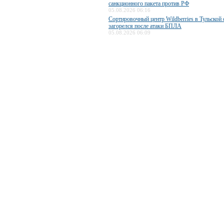
санкционного пакета против РФ
05.08.2026 06:16
Сортировочный центр Wildberries в Тульской 
загорелся после атаки БПЛА
05.08.2026 06:09