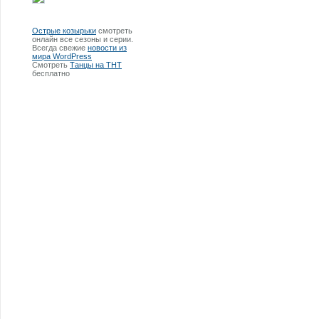
Острые козырьки
смотреть
онлайн все сезоны и серии.
Всегда свежие
новости из
мира WordPress
Смотреть
Танцы на ТНТ
бесплатно