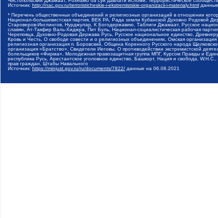
Чистопольский Джамаат, Рохнамо ба суи давлати исломи, Террористическое сообщест
Источник:
http://nac.gov.ru/terroristicheskie-i-ekstremistskie-organizacii-i-materialy.html
данные
* Перечень общественных объединений и религиозных организаций в отношении котор
Национал-большевистская партия, ВЕК РА, Рада земли Кубанской Духовно Родовой Де
Староверов-Инглингов, Нурджулар, К Богодержавию, Таблиги Джамаат, Русское наци
славян, Ат-Такфир Валь-Хиджра, Пит Буль, Национал-социалистическая рабочая парт
Череповца, Духовно-Родовая Держава Русь, Русское национальное единство, Древнер
Кровь и Честь, О свободе совести и о религиозных объединениях, Омская организаци
религиозная организация п. Боровский, Община Коренного Русского народа Щелковског
организация «Братство», Свидетели Иеговы, О противодействии экстремистской деяте
болельщиков «Фирма», Молодежная правозащитная группа МПГ, Курсом Правды и Единен
республика Русь, Арестантское уголовное единство, Башкорт, Нация и свобода, W.H.С
прав граждан, Штабы Навального
Источник:
https://minjust.gov.ru/ru/documents/7822/
данные на
06.08.2021