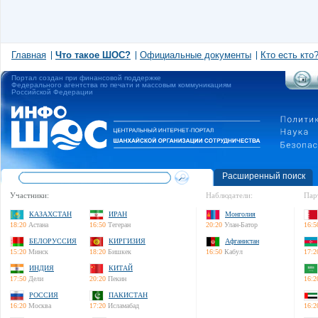
Главная
Что такое ШОС?
Официальные документы
Кто есть кто
Портал создан при финансовой поддержке
Федерального агентства по печати и массовым коммуникациям
Российской Федерации
Расширенный поиск
Участники:
Наблюдатели:
Пар
КАЗАХСТАН
ИРАН
Монголия
18:20
Астана
16:50
Тегеран
20:20
Улан-Батор
16:5
БЕЛОРУССИЯ
КИРГИЗИЯ
Афганистан
15:20
Минск
18:20
Бишкек
16:50
Кабул
17:2
ИНДИЯ
КИТАЙ
17:50
Дели
20:20
Пекин
16:2
РОССИЯ
ПАКИСТАН
16:20
Москва
17:20
Исламабад
16:2