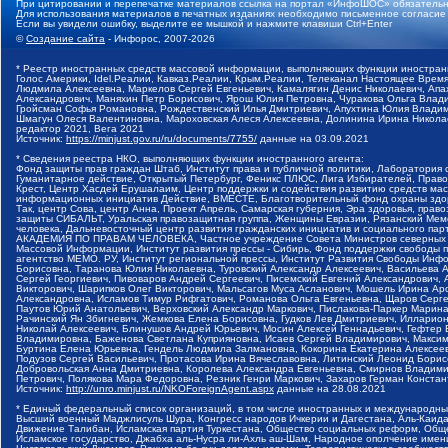
При цитировании и перепечатке материалов ссылка на портал «ИнфоШОС» обязательн
Для использования материалов в печатных изданиях необходимо письменное согласие
Если вы увидели ошибку, выделите ее мышкой и нажмите клавиши Ctrl+Enter
©
Создание сайта
- Инфорос, 2007-2026
* Реестр иностранных средств массовой информации, выполняющих функции иностранн
Голос Америки, Idel.Реалии, Кавказ.Реалии, Крым.Реалии, Телеканал Настоящее Время
Людмила Алексеевна, Маркелов Сергей Евгеньевич, Камалягин Денис Николаевич, Апах
Александрович, Маняхин Петр Борисович, Ярош Юлия Петровна, Чуракова Ольга Влади
Гройсман Софья Романовна, Рождественский Илья Дмитриевич, Апухтина Юлия Владимир
Шмагун Олеся Валентиновна, Мароховская Алеся Алексеевна, Долинина Ирина Никола
редактор 2021, Вега 2021
Источник:
https://minjust.gov.ru/ru/documents/7755/
данные на
03.09.2021
* Сведения реестра НКО, выполняющих функции иностранного агента:
Фонд защиты прав граждан Штаб, Институт права и публичной политики, Лаборатория
Гуманитарное действие, Открытый Петербург, Феникс ПЛЮС, Лига Избирателей, Правов
Крест, Центр Хасдей Ерушалаим, Центр поддержки и содействия развитию средств мас
информационных инициатив Действие, ВМЕСТЕ, Благотворительный фонд охраны здоров
Так, центр Сова, центр Анна, Проект Апрель, Самарская губерния, Эра здоровья, пр
защиты СИБАЛЬТ, Уральская правозащитная группа, Женщины Евразии, Рязанский Мемо
человека, Дальневосточный центр развития гражданских инициатив и социального пар
АКАДЕМИЯ ПО ПРАВАМ ЧЕЛОВЕКА, Частное учреждение Совета Министров северных стр
Массовой Информации, Институт развития прессы - Сибирь, Фонд поддержки свободы 
агентство МЕМО. РУ, Институт региональной прессы, Институт Развития Свободы Инф
Борисовна, Таранова Юлия Николаевна, Туровский Александр Алексеевич, Васильева 
Сергей Георгиевич, Пивоваров Андрей Сергеевич, Писемский Евгений Александрович,
Викторович, Шарипков Олег Викторович, Мальсагов Муса Асланович, Мошель Ирина Ар
Александровна, Исламов Тимур Рифгатович, Романова Ольга Евгеньевна, Щаров Серг
Паутов Юрий Анатольевич, Верховский Александр Маркович, Пислакова-Паркер Марина
Рачинский Ян Збигневич, Жемкова Елена Борисовна, Гудков Лев Дмитриевич, Иллари
Николай Алексеевич, Блинушов Андрей Юрьевич, Мосин Алексей Геннадьевич, Гефтер
Владимировна, Баженова Светлана Куприяновна, Исаев Сергей Владимирович, Максим
Буртина Елена Юрьевна, Гендель Людмила Залмановна, Кокорина Екатерина Алексеев
Подузов Сергей Васильевич, Протасова Ирина Вячеславовна, Литинский Леонид Борис
Добровольская Анна Дмитриевна, Королева Александра Евгеньевна, Смирнов Владими
Петрович, Полякова Мара Федоровна, Резник Генри Маркович, Захаров Герман Конста
Источник:
http://unro.minjust.ru/NKOForeignAgent.aspx
данные на
28.08.2021
* Единый федеральный список организаций, в том числе иностранных и международны
Высший военный Маджлисуль Шура, Конгресс народов Ичкерии и Дагестана, Аль-Каида, 
Движение Талибан, Исламская партия Туркестана, Общество социальных реформ, Общес
Исламское государство, Джабха аль-Нусра ли-Ахль аш-Шам, Народное ополчение имен