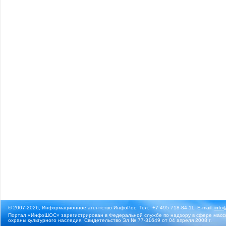
© 2007-2026, Информационное агентство ИнфоРос. Тел.: +7 495 718-84-11, E-mail:
info
Портал «ИнфоШОС» зарегистрирован в Федеральной службе по надзору в сфере массо
охраны культурного наследия. Свидетельство Эл № 77-31649 от 04 апреля 2008 г.