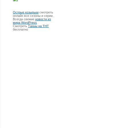
Острые козырьки
смотреть
онлайн все сезоны и серии.
Всегда свежие
новости из
мира WordPress
Смотреть
Танцы на ТНТ
бесплатно