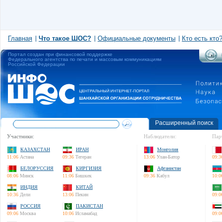
Главная
Что такое ШОС?
Официальные документы
Кто есть кто
Портал создан при финансовой поддержке
Федерального агентства по печати и массовым коммуникациям
Российской Федерации
Расширенный поиск
Участники:
Наблюдатели:
Пар
КАЗАХСТАН
ИРАН
Монголия
11:06
Астана
09:36
Тегеран
13:06
Улан-Батор
09:3
БЕЛОРУССИЯ
КИРГИЗИЯ
Афганистан
08:06
Минск
11:06
Бишкек
09:36
Кабул
10:0
ИНДИЯ
КИТАЙ
10:36
Дели
13:06
Пекин
09:0
РОССИЯ
ПАКИСТАН
09:06
Москва
10:06
Исламабад
09:0