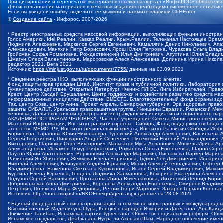
При цитировании и перепечатке материалов ссылка на портал «ИнфоШОС» обязательн
Для использования материалов в печатных изданиях необходимо письменное согласие
Если вы увидели ошибку, выделите ее мышкой и нажмите клавиши Ctrl+Enter
©
Создание сайта
- Инфорос, 2007-2026
* Реестр иностранных средств массовой информации, выполняющих функции иностранн
Голос Америки, Idel.Реалии, Кавказ.Реалии, Крым.Реалии, Телеканал Настоящее Время
Людмила Алексеевна, Маркелов Сергей Евгеньевич, Камалягин Денис Николаевич, Апах
Александрович, Маняхин Петр Борисович, Ярош Юлия Петровна, Чуракова Ольга Влади
Гройсман Софья Романовна, Рождественский Илья Дмитриевич, Апухтина Юлия Владимир
Шмагун Олеся Валентиновна, Мароховская Алеся Алексеевна, Долинина Ирина Никола
редактор 2021, Вега 2021
Источник:
https://minjust.gov.ru/ru/documents/7755/
данные на
03.09.2021
* Сведения реестра НКО, выполняющих функции иностранного агента:
Фонд защиты прав граждан Штаб, Институт права и публичной политики, Лаборатория
Гуманитарное действие, Открытый Петербург, Феникс ПЛЮС, Лига Избирателей, Правов
Крест, Центр Хасдей Ерушалаим, Центр поддержки и содействия развитию средств мас
информационных инициатив Действие, ВМЕСТЕ, Благотворительный фонд охраны здоров
Так, центр Сова, центр Анна, Проект Апрель, Самарская губерния, Эра здоровья, пр
защиты СИБАЛЬТ, Уральская правозащитная группа, Женщины Евразии, Рязанский Мемо
человека, Дальневосточный центр развития гражданских инициатив и социального пар
АКАДЕМИЯ ПО ПРАВАМ ЧЕЛОВЕКА, Частное учреждение Совета Министров северных стр
Массовой Информации, Институт развития прессы - Сибирь, Фонд поддержки свободы 
агентство МЕМО. РУ, Институт региональной прессы, Институт Развития Свободы Инф
Борисовна, Таранова Юлия Николаевна, Туровский Александр Алексеевич, Васильева 
Сергей Георгиевич, Пивоваров Андрей Сергеевич, Писемский Евгений Александрович,
Викторович, Шарипков Олег Викторович, Мальсагов Муса Асланович, Мошель Ирина Ар
Александровна, Исламов Тимур Рифгатович, Романова Ольга Евгеньевна, Щаров Серг
Паутов Юрий Анатольевич, Верховский Александр Маркович, Пислакова-Паркер Марина
Рачинский Ян Збигневич, Жемкова Елена Борисовна, Гудков Лев Дмитриевич, Иллари
Николай Алексеевич, Блинушов Андрей Юрьевич, Мосин Алексей Геннадьевич, Гефтер
Владимировна, Баженова Светлана Куприяновна, Исаев Сергей Владимирович, Максим
Буртина Елена Юрьевна, Гендель Людмила Залмановна, Кокорина Екатерина Алексеев
Подузов Сергей Васильевич, Протасова Ирина Вячеславовна, Литинский Леонид Борис
Добровольская Анна Дмитриевна, Королева Александра Евгеньевна, Смирнов Владими
Петрович, Полякова Мара Федоровна, Резник Генри Маркович, Захаров Герман Конста
Источник:
http://unro.minjust.ru/NKOForeignAgent.aspx
данные на
28.08.2021
* Единый федеральный список организаций, в том числе иностранных и международны
Высший военный Маджлисуль Шура, Конгресс народов Ичкерии и Дагестана, Аль-Каида, 
Движение Талибан, Исламская партия Туркестана, Общество социальных реформ, Общес
Исламское государство, Джабха аль-Нусра ли-Ахль аш-Шам, Народное ополчение имен