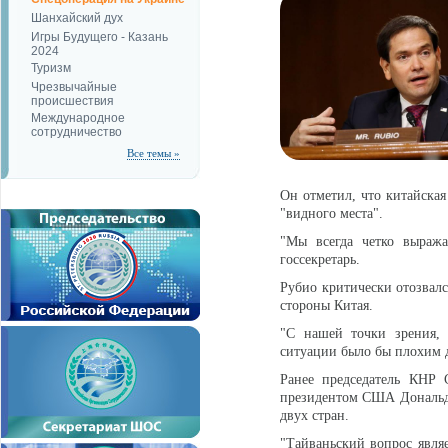
Шанхайский дух
Игры Будущего - Казань
2024
Туризм
Чрезвычайные
происшествия
Международное
сотрудничество
Все темы »
Он отметил, что китайская
"видного места".
"Мы всегда четко выраж
госсекретарь.
Рубио критически отозвалс
стороны Китая.
"С нашей точки зрения, 
ситуации было бы плохим дл
Ранее председатель КНР 
президентом США Дональ
двух стран.
"Тайваньский вопрос явля