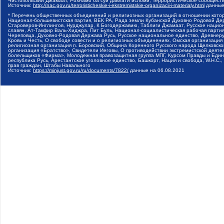
Чистопольский Джамаат, Рохнамо ба суи давлати исломи, Террористическое сообщест
Источник:
http://nac.gov.ru/terroristicheskie-i-ekstremistskie-organizacii-i-materialy.html
данные
* Перечень общественных объединений и религиозных организаций в отношении котор
Национал-большевистская партия, ВЕК РА, Рада земли Кубанской Духовно Родовой Де
Староверов-Инглингов, Нурджулар, К Богодержавию, Таблиги Джамаат, Русское наци
славян, Ат-Такфир Валь-Хиджра, Пит Буль, Национал-социалистическая рабочая парт
Череповца, Духовно-Родовая Держава Русь, Русское национальное единство, Древнер
Кровь и Честь, О свободе совести и о религиозных объединениях, Омская организаци
религиозная организация п. Боровский, Община Коренного Русского народа Щелковског
организация «Братство», Свидетели Иеговы, О противодействии экстремистской деяте
болельщиков «Фирма», Молодежная правозащитная группа МПГ, Курсом Правды и Единен
республика Русь, Арестантское уголовное единство, Башкорт, Нация и свобода, W.H.С
прав граждан, Штабы Навального
Источник:
https://minjust.gov.ru/ru/documents/7822/
данные на
06.08.2021