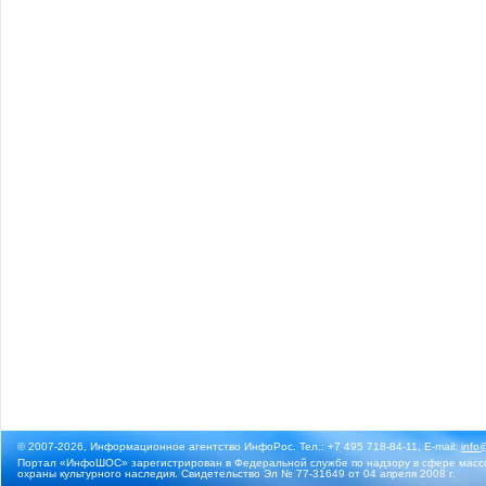
© 2007-2026, Информационное агентство ИнфоРос. Тел.: +7 495 718-84-11, E-mail:
info
Портал «ИнфоШОС» зарегистрирован в Федеральной службе по надзору в сфере массо
охраны культурного наследия. Свидетельство Эл № 77-31649 от 04 апреля 2008 г.