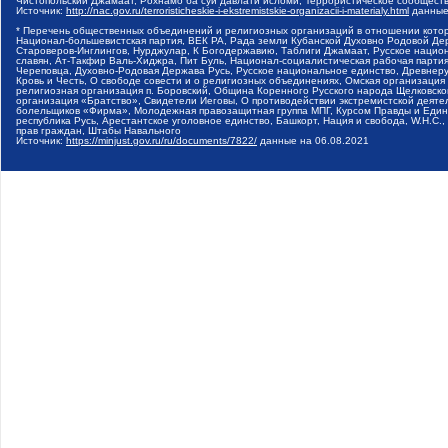
Чистопольский Джамаат, Рохнамо ба суи давлати исломи, Террористическое сообщест
Источник:
http://nac.gov.ru/terroristicheskie-i-ekstremistskie-organizacii-i-materialy.html
данные
* Перечень общественных объединений и религиозных организаций в отношении котор
Национал-большевистская партия, ВЕК РА, Рада земли Кубанской Духовно Родовой Де
Староверов-Инглингов, Нурджулар, К Богодержавию, Таблиги Джамаат, Русское наци
славян, Ат-Такфир Валь-Хиджра, Пит Буль, Национал-социалистическая рабочая парт
Череповца, Духовно-Родовая Держава Русь, Русское национальное единство, Древнер
Кровь и Честь, О свободе совести и о религиозных объединениях, Омская организаци
религиозная организация п. Боровский, Община Коренного Русского народа Щелковског
организация «Братство», Свидетели Иеговы, О противодействии экстремистской деяте
болельщиков «Фирма», Молодежная правозащитная группа МПГ, Курсом Правды и Единен
республика Русь, Арестантское уголовное единство, Башкорт, Нация и свобода, W.H.С
прав граждан, Штабы Навального
Источник:
https://minjust.gov.ru/ru/documents/7822/
данные на
06.08.2021