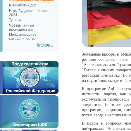
Шанхайский дух
Игры Будущего - Казань
2024
Туризм
Чрезвычайные
происшествия
Международное
сотрудничество
Все темы »
Земельные выборы в Мекле
регионе составляет 35%,
"Альтернатива для Герман
"Готовы к синему поворот
разослала членам АдГ по э
на партийном съезде в Гри
В программе АдГ выступа
частности, партия, как 
эксплуатации газопровода 
энергетике. В то же вре
программе, напротив, сл
путем ввода в эксплуатаци
В целом в вопросах эко
либеральная. "Альтернатив