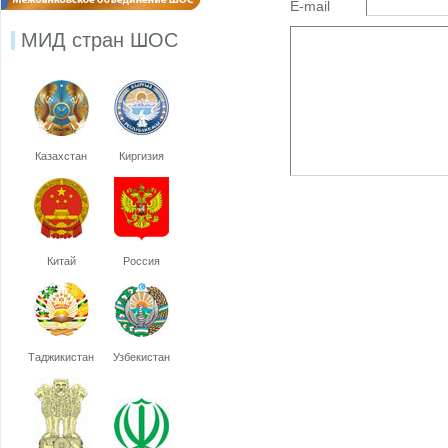
E-mail
МИД стран ШОС
Казахстан
Киргизия
Китай
Россия
Таджикистан
Узбекистан