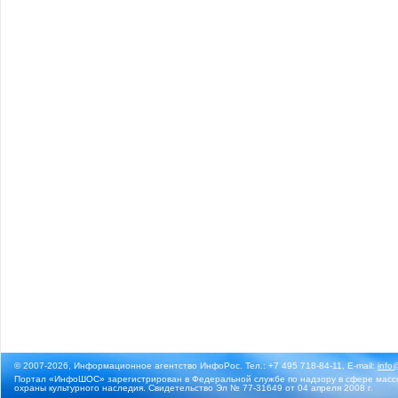
© 2007-2026, Информационное агентство ИнфоРос. Тел.: +7 495 718-84-11, E-mail:
info
Портал «ИнфоШОС» зарегистрирован в Федеральной службе по надзору в сфере массо
охраны культурного наследия. Свидетельство Эл № 77-31649 от 04 апреля 2008 г.