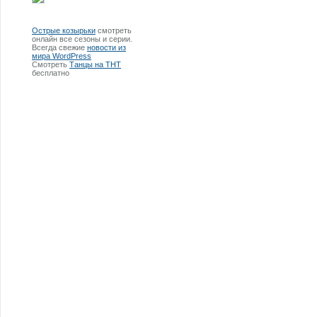
Острые козырьки
смотреть
онлайн все сезоны и серии.
Всегда свежие
новости из
мира WordPress
Смотреть
Танцы на ТНТ
бесплатно