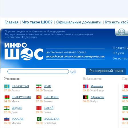
Главная
Что такое ШОС?
Официальные документы
Кто есть кто
Портал создан при финансовой поддержке
Федерального агентства по печати и массовым коммуникациям
Российской Федерации
Расширенный поиск
Участники:
Наблюдатели:
Пар
КАЗАХСТАН
ИРАН
Монголия
07:30
Астана
06:00
Тегеран
09:30
Улан-Батор
06:0
БЕЛОРУССИЯ
КИРГИЗИЯ
Афганистан
04:30
Минск
07:30
Бишкек
06:00
Кабул
06:3
ИНДИЯ
КИТАЙ
07:00
Дели
09:30
Пекин
05:3
РОССИЯ
ПАКИСТАН
05:30
Москва
06:30
Исламабад
05:3