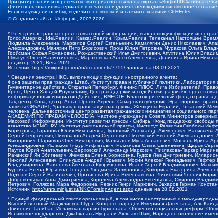
При цитировании и перепечатке материалов ссылка на портал «ИнфоШОС» обязательн
Для использования материалов в печатных изданиях необходимо письменное согласие
Если вы увидели ошибку, выделите ее мышкой и нажмите клавиши Ctrl+Enter
©
Создание сайта
- Инфорос, 2007-2026
* Реестр иностранных средств массовой информации, выполняющих функции иностранн
Голос Америки, Idel.Реалии, Кавказ.Реалии, Крым.Реалии, Телеканал Настоящее Время
Людмила Алексеевна, Маркелов Сергей Евгеньевич, Камалягин Денис Николаевич, Апах
Александрович, Маняхин Петр Борисович, Ярош Юлия Петровна, Чуракова Ольга Влади
Гройсман Софья Романовна, Рождественский Илья Дмитриевич, Апухтина Юлия Владимир
Шмагун Олеся Валентиновна, Мароховская Алеся Алексеевна, Долинина Ирина Никола
редактор 2021, Вега 2021
Источник:
https://minjust.gov.ru/ru/documents/7755/
данные на
03.09.2021
* Сведения реестра НКО, выполняющих функции иностранного агента:
Фонд защиты прав граждан Штаб, Институт права и публичной политики, Лаборатория
Гуманитарное действие, Открытый Петербург, Феникс ПЛЮС, Лига Избирателей, Правов
Крест, Центр Хасдей Ерушалаим, Центр поддержки и содействия развитию средств мас
информационных инициатив Действие, ВМЕСТЕ, Благотворительный фонд охраны здоров
Так, центр Сова, центр Анна, Проект Апрель, Самарская губерния, Эра здоровья, пр
защиты СИБАЛЬТ, Уральская правозащитная группа, Женщины Евразии, Рязанский Мемо
человека, Дальневосточный центр развития гражданских инициатив и социального пар
АКАДЕМИЯ ПО ПРАВАМ ЧЕЛОВЕКА, Частное учреждение Совета Министров северных стр
Массовой Информации, Институт развития прессы - Сибирь, Фонд поддержки свободы 
агентство МЕМО. РУ, Институт региональной прессы, Институт Развития Свободы Инф
Борисовна, Таранова Юлия Николаевна, Туровский Александр Алексеевич, Васильева 
Сергей Георгиевич, Пивоваров Андрей Сергеевич, Писемский Евгений Александрович,
Викторович, Шарипков Олег Викторович, Мальсагов Муса Асланович, Мошель Ирина Ар
Александровна, Исламов Тимур Рифгатович, Романова Ольга Евгеньевна, Щаров Серг
Паутов Юрий Анатольевич, Верховский Александр Маркович, Пислакова-Паркер Марина
Рачинский Ян Збигневич, Жемкова Елена Борисовна, Гудков Лев Дмитриевич, Иллари
Николай Алексеевич, Блинушов Андрей Юрьевич, Мосин Алексей Геннадьевич, Гефтер
Владимировна, Баженова Светлана Куприяновна, Исаев Сергей Владимирович, Максим
Буртина Елена Юрьевна, Гендель Людмила Залмановна, Кокорина Екатерина Алексеев
Подузов Сергей Васильевич, Протасова Ирина Вячеславовна, Литинский Леонид Борис
Добровольская Анна Дмитриевна, Королева Александра Евгеньевна, Смирнов Владими
Петрович, Полякова Мара Федоровна, Резник Генри Маркович, Захаров Герман Конста
Источник:
http://unro.minjust.ru/NKOForeignAgent.aspx
данные на
28.08.2021
* Единый федеральный список организаций, в том числе иностранных и международны
Высший военный Маджлисуль Шура, Конгресс народов Ичкерии и Дагестана, Аль-Каида, 
Движение Талибан, Исламская партия Туркестана, Общество социальных реформ, Общес
Исламское государство, Джабха аль-Нусра ли-Ахль аш-Шам, Народное ополчение имен