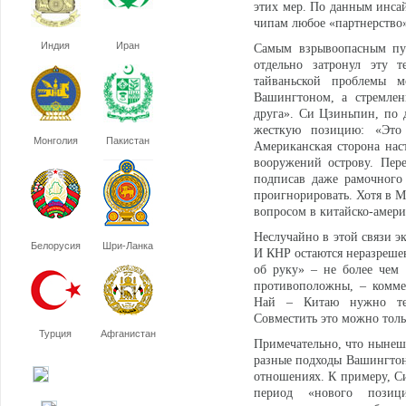
этих мер. По данным инсай
чипам любое «партнерство»
Индия
Иран
Самым взрывоопасным пун
отдельно затронул эту 
тайваньской проблемы 
Вашингтоном, а стремлен
друга». Си Цзиньпин, по 
жесткую позицию: «Это
Монголия
Пакистан
Американская сторона нас
вооружений острову. Пер
подписав даже рамочного
проигнорировать. Хотя в 
вопросом в китайско-амер
Неслучайно в этой связи э
Белорусия
Шри-Ланка
И КНР остаются неразреше
об руку» – не более чем 
противоположны, – комме
Най – Китаю нужно тех
Совместить это можно тольк
Турция
Афганистан
Примечательно, что нынеш
разные подходы Вашингтон
отношениях. К примеру, С
период «нового позици