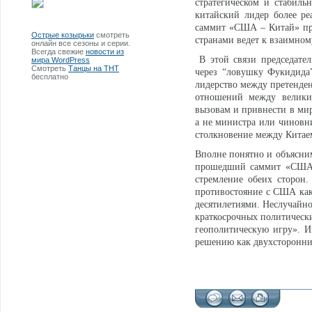
стратегическом и стабиль
китайский лидер более ре
саммит «США – Китай» про
Острые козырьки
смотреть
странами ведет к взаимном
онлайн все сезоны и серии.
Всегда свежие
новости из
В этой связи председате
мира WordPress
Смотреть
Танцы на ТНТ
через “ловушку Фукидида”
бесплатно
лидерство между претенден
отношений между великим
вызовам и привнести в мир
а не министра или чиновни
столкновение между Китае
Вполне понятно и объясним
прошедший саммит «США –
стремление обеих сторон.
противостояние с США как
десятилетиями. Неслучайно
краткосрочных политически
геополитическую игру». И
решению как двухсторонни