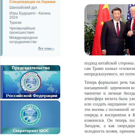
Спецоперация на Украине
Шанхайский дух
Игры Будущего - Казань
2024
Туризм
Чрезвычайные
происшествия
Международное
сотрудничество
Все темы »
подход китайской стороны.
сам Трамп назвал «госвизи
непредсказуемого, но поте
Теперь формально речь так
насыщенной: церемония вст
чаепитие и личные бесед
атмосфера визита была уж
или создать ощущение осо
эти восемь с половиной л
очередь в восприятии в 
изменился. Он теперь по
Западом, а как сверхдер
холодность хозяев, прини