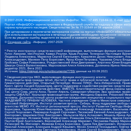
© 2007-2026, Информационное агентство ИнфоРос. Тел.: +7 495 718-84-11, E-mail:
info
Портал «ИнфоШОС» зарегистрирован в Федеральной службе по надзору в сфере массо
охраны культурного наследия. Свидетельство Эл № 77-31649 от 04 апреля 2008 г.
При цитировании и перепечатке материалов ссылка на портал «ИнфоШОС» обязательн
Для использования материалов в печатных изданиях необходимо письменное согласие
Если вы увидели ошибку, выделите ее мышкой и нажмите клавиши Ctrl+Enter
©
Создание сайта
- Инфорос, 2007-2026
* Реестр иностранных средств массовой информации, выполняющих функции иностранн
Голос Америки, Idel.Реалии, Кавказ.Реалии, Крым.Реалии, Телеканал Настоящее Время
Людмила Алексеевна, Маркелов Сергей Евгеньевич, Камалягин Денис Николаевич, Апах
Александрович, Маняхин Петр Борисович, Ярош Юлия Петровна, Чуракова Ольга Влади
Гройсман Софья Романовна, Рождественский Илья Дмитриевич, Апухтина Юлия Владимир
Шмагун Олеся Валентиновна, Мароховская Алеся Алексеевна, Долинина Ирина Никола
редактор 2021, Вега 2021
Источник:
https://minjust.gov.ru/ru/documents/7755/
данные на
03.09.2021
* Сведения реестра НКО, выполняющих функции иностранного агента:
Фонд защиты прав граждан Штаб, Институт права и публичной политики, Лаборатория
Гуманитарное действие, Открытый Петербург, Феникс ПЛЮС, Лига Избирателей, Правов
Крест, Центр Хасдей Ерушалаим, Центр поддержки и содействия развитию средств мас
информационных инициатив Действие, ВМЕСТЕ, Благотворительный фонд охраны здоров
Так, центр Сова, центр Анна, Проект Апрель, Самарская губерния, Эра здоровья, пр
защиты СИБАЛЬТ, Уральская правозащитная группа, Женщины Евразии, Рязанский Мемо
человека, Дальневосточный центр развития гражданских инициатив и социального пар
АКАДЕМИЯ ПО ПРАВАМ ЧЕЛОВЕКА, Частное учреждение Совета Министров северных стр
Массовой Информации, Институт развития прессы - Сибирь, Фонд поддержки свободы 
агентство МЕМО. РУ, Институт региональной прессы, Институт Развития Свободы Инф
Борисовна, Таранова Юлия Николаевна, Туровский Александр Алексеевич, Васильева 
Сергей Георгиевич, Пивоваров Андрей Сергеевич, Писемский Евгений Александрович,
Викторович, Шарипков Олег Викторович, Мальсагов Муса Асланович, Мошель Ирина Ар
Александровна, Исламов Тимур Рифгатович, Романова Ольга Евгеньевна, Щаров Серг
Паутов Юрий Анатольевич, Верховский Александр Маркович, Пислакова-Паркер Марина
Рачинский Ян Збигневич, Жемкова Елена Борисовна, Гудков Лев Дмитриевич, Иллари
Николай Алексеевич, Блинушов Андрей Юрьевич, Мосин Алексей Геннадьевич, Гефтер
Владимировна, Баженова Светлана Куприяновна, Исаев Сергей Владимирович, Максим