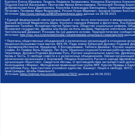
Буртина Елена Юрьевна, Гендель Людмила Залмановна, Кокорина Екатерина Алексеев
Подузов Сергей Васильевич, Протасова Ирина Вячеславовна, Литинский Леонид Борис
Добровольская Анна Дмитриевна, Королева Александра Евгеньевна, Смирнов Владими
Петрович, Полякова Мара Федоровна, Резник Генри Маркович, Захаров Герман Конста
Источник:
http://unro.minjust.ru/NKOForeignAgent.aspx
данные на
28.08.2021
* Единый федеральный список организаций, в том числе иностранных и международны
Высший военный Маджлисуль Шура, Конгресс народов Ичкерии и Дагестана, Аль-Каида, 
Движение Талибан, Исламская партия Туркестана, Общество социальных реформ, Общес
Исламское государство, Джабха аль-Нусра ли-Ахль аш-Шам, Народное ополчение имен
Чистопольский Джамаат, Рохнамо ба суи давлати исломи, Террористическое сообщест
Источник:
http://nac.gov.ru/terroristicheskie-i-ekstremistskie-organizacii-i-materialy.html
данные
* Перечень общественных объединений и религиозных организаций в отношении котор
Национал-большевистская партия, ВЕК РА, Рада земли Кубанской Духовно Родовой Де
Староверов-Инглингов, Нурджулар, К Богодержавию, Таблиги Джамаат, Русское наци
славян, Ат-Такфир Валь-Хиджра, Пит Буль, Национал-социалистическая рабочая парт
Череповца, Духовно-Родовая Держава Русь, Русское национальное единство, Древнер
Кровь и Честь, О свободе совести и о религиозных объединениях, Омская организаци
религиозная организация п. Боровский, Община Коренного Русского народа Щелковског
организация «Братство», Свидетели Иеговы, О противодействии экстремистской деяте
болельщиков «Фирма», Молодежная правозащитная группа МПГ, Курсом Правды и Единен
республика Русь, Арестантское уголовное единство, Башкорт, Нация и свобода, W.H.С
прав граждан, Штабы Навального
Источник:
https://minjust.gov.ru/ru/documents/7822/
данные на
06.08.2021