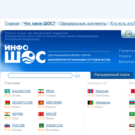
Главная
Что такое ШОС?
Официальные документы
Кто есть кто
Портал создан при финансовой поддержке
Федерального агентства по печати и массовым коммуникациям
Российской Федерации
Расширенный поиск
Участники:
Наблюдатели:
Пар
КАЗАХСТАН
ИРАН
Монголия
09:25
Астана
07:55
Тегеран
11:25
Улан-Батор
07:5
БЕЛОРУССИЯ
КИРГИЗИЯ
Афганистан
06:25
Минск
09:25
Бишкек
07:55
Кабул
08:2
ИНДИЯ
КИТАЙ
08:55
Дели
11:25
Пекин
07:2
РОССИЯ
ПАКИСТАН
07:25
Москва
08:25
Исламабад
07:2