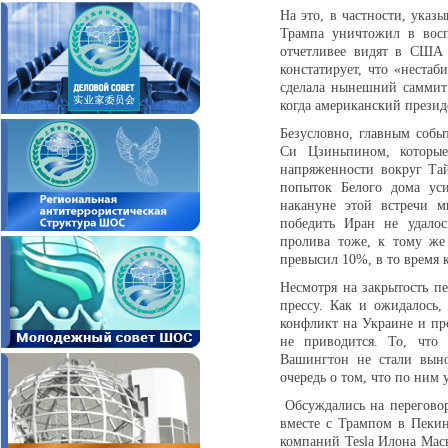
На это, в частности, указ
Трампа уничтожил в восп
отчетливее видят в США
констатирует, что «нестаб
сделала нынешний саммит
когда американский презид
Безусловно, главным собы
Си Цзиньпином, которы
напряженности вокруг Та
попыток Белого дома уси
накануне этой встречи м
победить Иран не удалос
пролива тоже, к тому же
превысил 10%, в то время 
Несмотря на закрытость пе
прессу. Как и ожидалось
конфликт на Украине и пр
не приводится. То, чт
Вашингтон не стали выно
очередь о том, что по ним 
Обсуждались на переговор
вместе с Трампом в Пекин
компаний Tesla Илона Маска