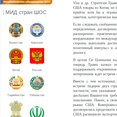
Visa и др. Стратегия Тра
США товары из Китая, не п
МИД стран ШОС
прийти хотя бы к ограни
заметим, категорически в
Если следовать сообщению
определенных договоренн
расширению практическ
координации по междунар
Казахстан
Киргизия
стороны выполнять дости
позитивный импульс» и «и
диалога.
В целом Си Цзиньпин наз
очередь Трамп назвал п
поддерживать откровенное 
Китай
Россия
нетерпением ждет встречи 
Вместе с тем источники,
встречи лидеров двух стр
частности, они указываю
Таджикистан
Узбекистан
дисбаланс.Вашингтон треб
пошлинами. Пекин, в свою
рынке США. Компромисс
договорились продолжить к
США расширили экспортные