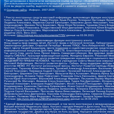
При цитировании и перепечатке материалов ссылка на портал «ИнфоШОС» обязательн
Для использования материалов в печатных изданиях необходимо письменное согласие
Если вы увидели ошибку, выделите ее мышкой и нажмите клавиши Ctrl+Enter
©
Создание сайта
- Инфорос, 2007-2026
* Реестр иностранных средств массовой информации, выполняющих функции иностранн
Голос Америки, Idel.Реалии, Кавказ.Реалии, Крым.Реалии, Телеканал Настоящее Время
Людмила Алексеевна, Маркелов Сергей Евгеньевич, Камалягин Денис Николаевич, Апах
Александрович, Маняхин Петр Борисович, Ярош Юлия Петровна, Чуракова Ольга Влади
Гройсман Софья Романовна, Рождественский Илья Дмитриевич, Апухтина Юлия Владимир
Шмагун Олеся Валентиновна, Мароховская Алеся Алексеевна, Долинина Ирина Никола
редактор 2021, Вега 2021
Источник:
https://minjust.gov.ru/ru/documents/7755/
данные на
03.09.2021
* Сведения реестра НКО, выполняющих функции иностранного агента:
Фонд защиты прав граждан Штаб, Институт права и публичной политики, Лаборатория
Гуманитарное действие, Открытый Петербург, Феникс ПЛЮС, Лига Избирателей, Правов
Крест, Центр Хасдей Ерушалаим, Центр поддержки и содействия развитию средств мас
информационных инициатив Действие, ВМЕСТЕ, Благотворительный фонд охраны здоров
Так, центр Сова, центр Анна, Проект Апрель, Самарская губерния, Эра здоровья, пр
защиты СИБАЛЬТ, Уральская правозащитная группа, Женщины Евразии, Рязанский Мемо
человека, Дальневосточный центр развития гражданских инициатив и социального пар
АКАДЕМИЯ ПО ПРАВАМ ЧЕЛОВЕКА, Частное учреждение Совета Министров северных стр
Массовой Информации, Институт развития прессы - Сибирь, Фонд поддержки свободы 
агентство МЕМО. РУ, Институт региональной прессы, Институт Развития Свободы Инф
Борисовна, Таранова Юлия Николаевна, Туровский Александр Алексеевич, Васильева 
Сергей Георгиевич, Пивоваров Андрей Сергеевич, Писемский Евгений Александрович,
Викторович, Шарипков Олег Викторович, Мальсагов Муса Асланович, Мошель Ирина Ар
Александровна, Исламов Тимур Рифгатович, Романова Ольга Евгеньевна, Щаров Серг
Паутов Юрий Анатольевич, Верховский Александр Маркович, Пислакова-Паркер Марина
Рачинский Ян Збигневич, Жемкова Елена Борисовна, Гудков Лев Дмитриевич, Иллари
Николай Алексеевич, Блинушов Андрей Юрьевич, Мосин Алексей Геннадьевич, Гефтер
Владимировна, Баженова Светлана Куприяновна, Исаев Сергей Владимирович, Максим
Буртина Елена Юрьевна, Гендель Людмила Залмановна, Кокорина Екатерина Алексеев
Подузов Сергей Васильевич, Протасова Ирина Вячеславовна, Литинский Леонид Борис
Добровольская Анна Дмитриевна, Королева Александра Евгеньевна, Смирнов Владими
Петрович, Полякова Мара Федоровна, Резник Генри Маркович, Захаров Герман Конста
Источник:
http://unro.minjust.ru/NKOForeignAgent.aspx
данные на
28.08.2021
* Единый федеральный список организаций, в том числе иностранных и международны
Высший военный Маджлисуль Шура, Конгресс народов Ичкерии и Дагестана, Аль-Каида, 
Движение Талибан, Исламская партия Туркестана, Общество социальных реформ, Общес
Исламское государство, Джабха аль-Нусра ли-Ахль аш-Шам, Народное ополчение имен