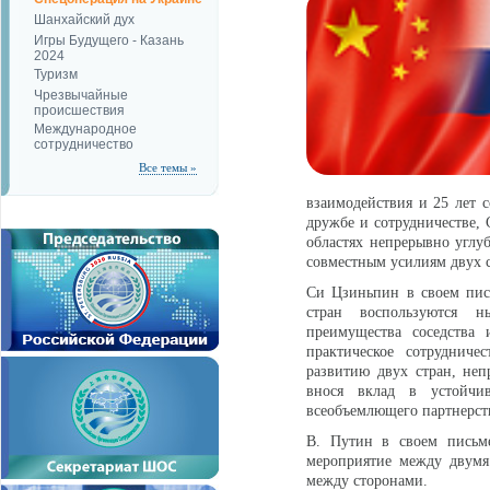
Шанхайский дух
Игры Будущего - Казань
2024
Туризм
Чрезвычайные
происшествия
Международное
сотрудничество
Все темы »
взаимодействия и 25 лет с
дружбе и сотрудничестве, 
областях непрерывно углуб
совместным усилиям двух 
Си Цзиньпин в своем пись
стран воспользуются н
преимущества соседства 
практическое сотрудниче
развитию двух стран, неп
внося вклад в устойчив
всеобъемлющего партнерств
В. Путин в своем письм
мероприятие между двумя
между сторонами.