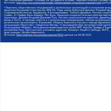
Чистопольский Джамаат, Рохнамо ба суи давлати исломи, Террористическое сообщест
Источник:
http://nac.gov.ru/terroristicheskie-i-ekstremistskie-organizacii-i-materialy.html
данные
* Перечень общественных объединений и религиозных организаций в отношении котор
Национал-большевистская партия, ВЕК РА, Рада земли Кубанской Духовно Родовой Де
Староверов-Инглингов, Нурджулар, К Богодержавию, Таблиги Джамаат, Русское наци
славян, Ат-Такфир Валь-Хиджра, Пит Буль, Национал-социалистическая рабочая парт
Череповца, Духовно-Родовая Держава Русь, Русское национальное единство, Древнер
Кровь и Честь, О свободе совести и о религиозных объединениях, Омская организаци
религиозная организация п. Боровский, Община Коренного Русского народа Щелковског
организация «Братство», Свидетели Иеговы, О противодействии экстремистской деяте
болельщиков «Фирма», Молодежная правозащитная группа МПГ, Курсом Правды и Единен
республика Русь, Арестантское уголовное единство, Башкорт, Нация и свобода, W.H.С
прав граждан, Штабы Навального
Источник:
https://minjust.gov.ru/ru/documents/7822/
данные на
06.08.2021