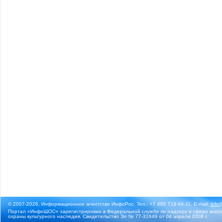
© 2007-2026, Информационное агентство ИнфоРос. Тел.: +7 495 718-84-11, E-mail:
info
Портал «ИнфоШОС» зарегистрирован в Федеральной службе по надзору в сфере массо
охраны культурного наследия. Свидетельство Эл № 77-31649 от 04 апреля 2008 г.