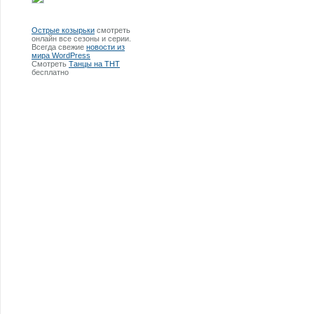
Острые козырьки
смотреть
онлайн все сезоны и серии.
Всегда свежие
новости из
мира WordPress
Смотреть
Танцы на ТНТ
бесплатно