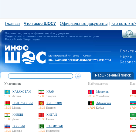
Главная
Что такое ШОС?
Официальные документы
Кто есть кто
Портал создан при финансовой поддержке
Федерального агентства по печати и массовым коммуникациям
Российской Федерации
Расширенный поиск
Участники:
Наблюдатели:
Пар
КАЗАХСТАН
ИРАН
Монголия
18:36
Астана
17:06
Тегеран
20:36
Улан-Батор
17:0
БЕЛОРУССИЯ
КИРГИЗИЯ
Афганистан
15:36
Минск
18:36
Бишкек
17:06
Кабул
17:3
ИНДИЯ
КИТАЙ
18:06
Дели
20:36
Пекин
16:3
РОССИЯ
ПАКИСТАН
16:36
Москва
17:36
Исламабад
16:3