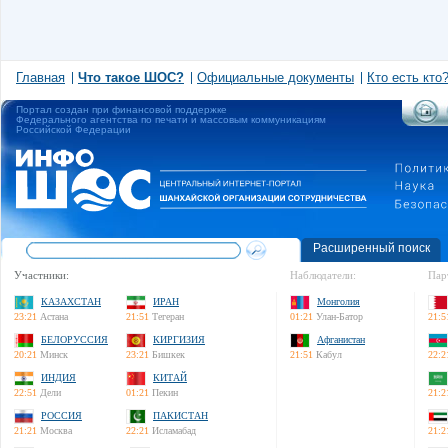
Главная
Что такое ШОС?
Официальные документы
Кто есть кто
Портал создан при финансовой поддержке
Федерального агентства по печати и массовым коммуникациям
Российской Федерации
Расширенный поиск
Участники:
Наблюдатели:
Пар
КАЗАХСТАН
ИРАН
Монголия
23:21
Астана
21:51
Тегеран
01:21
Улан-Батор
21:5
БЕЛОРУССИЯ
КИРГИЗИЯ
Афганистан
20:21
Минск
23:21
Бишкек
21:51
Кабул
22:2
ИНДИЯ
КИТАЙ
22:51
Дели
01:21
Пекин
21:2
РОССИЯ
ПАКИСТАН
21:21
Москва
22:21
Исламабад
21:2