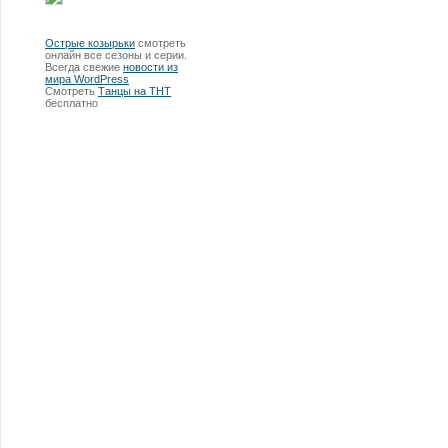
Острые козырьки
смотреть
онлайн все сезоны и серии.
Всегда свежие
новости из
мира WordPress
Смотреть
Танцы на ТНТ
бесплатно