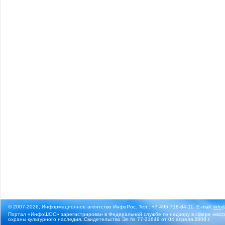
© 2007-2026, Информационное агентство ИнфоРос. Тел.: +7 495 718-84-11, E-mail:
info
Портал «ИнфоШОС» зарегистрирован в Федеральной службе по надзору в сфере массо
охраны культурного наследия. Свидетельство Эл № 77-31649 от 04 апреля 2008 г.