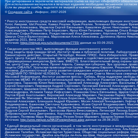
При цитировании и перепечатке материалов ссылка на портал «ИнфоШОС» обязательн
Для использования материалов в печатных изданиях необходимо письменное согласие
Если вы увидели ошибку, выделите ее мышкой и нажмите клавиши Ctrl+Enter
©
Создание сайта
- Инфорос, 2007-2026
* Реестр иностранных средств массовой информации, выполняющих функции иностранн
Голос Америки, Idel.Реалии, Кавказ.Реалии, Крым.Реалии, Телеканал Настоящее Время
Людмила Алексеевна, Маркелов Сергей Евгеньевич, Камалягин Денис Николаевич, Апах
Александрович, Маняхин Петр Борисович, Ярош Юлия Петровна, Чуракова Ольга Влади
Гройсман Софья Романовна, Рождественский Илья Дмитриевич, Апухтина Юлия Владимир
Шмагун Олеся Валентиновна, Мароховская Алеся Алексеевна, Долинина Ирина Никола
редактор 2021, Вега 2021
Источник:
https://minjust.gov.ru/ru/documents/7755/
данные на
03.09.2021
* Сведения реестра НКО, выполняющих функции иностранного агента:
Фонд защиты прав граждан Штаб, Институт права и публичной политики, Лаборатория
Гуманитарное действие, Открытый Петербург, Феникс ПЛЮС, Лига Избирателей, Правов
Крест, Центр Хасдей Ерушалаим, Центр поддержки и содействия развитию средств мас
информационных инициатив Действие, ВМЕСТЕ, Благотворительный фонд охраны здоров
Так, центр Сова, центр Анна, Проект Апрель, Самарская губерния, Эра здоровья, пр
защиты СИБАЛЬТ, Уральская правозащитная группа, Женщины Евразии, Рязанский Мемо
человека, Дальневосточный центр развития гражданских инициатив и социального пар
АКАДЕМИЯ ПО ПРАВАМ ЧЕЛОВЕКА, Частное учреждение Совета Министров северных стр
Массовой Информации, Институт развития прессы - Сибирь, Фонд поддержки свободы 
агентство МЕМО. РУ, Институт региональной прессы, Институт Развития Свободы Инф
Борисовна, Таранова Юлия Николаевна, Туровский Александр Алексеевич, Васильева 
Сергей Георгиевич, Пивоваров Андрей Сергеевич, Писемский Евгений Александрович,
Викторович, Шарипков Олег Викторович, Мальсагов Муса Асланович, Мошель Ирина Ар
Александровна, Исламов Тимур Рифгатович, Романова Ольга Евгеньевна, Щаров Серг
Паутов Юрий Анатольевич, Верховский Александр Маркович, Пислакова-Паркер Марина
Рачинский Ян Збигневич, Жемкова Елена Борисовна, Гудков Лев Дмитриевич, Иллари
Николай Алексеевич, Блинушов Андрей Юрьевич, Мосин Алексей Геннадьевич, Гефтер
Владимировна, Баженова Светлана Куприяновна, Исаев Сергей Владимирович, Максим
Буртина Елена Юрьевна, Гендель Людмила Залмановна, Кокорина Екатерина Алексеев
Подузов Сергей Васильевич, Протасова Ирина Вячеславовна, Литинский Леонид Борис
Добровольская Анна Дмитриевна, Королева Александра Евгеньевна, Смирнов Владими
Петрович, Полякова Мара Федоровна, Резник Генри Маркович, Захаров Герман Конста
Источник:
http://unro.minjust.ru/NKOForeignAgent.aspx
данные на
28.08.2021
* Единый федеральный список организаций, в том числе иностранных и международны
Высший военный Маджлисуль Шура, Конгресс народов Ичкерии и Дагестана, Аль-Каида, 
Движение Талибан, Исламская партия Туркестана, Общество социальных реформ, Общес
Исламское государство, Джабха аль-Нусра ли-Ахль аш-Шам, Народное ополчение имен