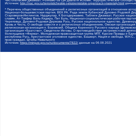
Чистопольский Джамаат, Рохнамо ба суи давлати исломи, Террористическое сообщест
Источник:
http://nac.gov.ru/terroristicheskie-i-ekstremistskie-organizacii-i-materialy.html
данные
* Перечень общественных объединений и религиозных организаций в отношении котор
Национал-большевистская партия, ВЕК РА, Рада земли Кубанской Духовно Родовой Де
Староверов-Инглингов, Нурджулар, К Богодержавию, Таблиги Джамаат, Русское наци
славян, Ат-Такфир Валь-Хиджра, Пит Буль, Национал-социалистическая рабочая парт
Череповца, Духовно-Родовая Держава Русь, Русское национальное единство, Древнер
Кровь и Честь, О свободе совести и о религиозных объединениях, Омская организаци
религиозная организация п. Боровский, Община Коренного Русского народа Щелковског
организация «Братство», Свидетели Иеговы, О противодействии экстремистской деяте
болельщиков «Фирма», Молодежная правозащитная группа МПГ, Курсом Правды и Единен
республика Русь, Арестантское уголовное единство, Башкорт, Нация и свобода, W.H.С
прав граждан, Штабы Навального
Источник:
https://minjust.gov.ru/ru/documents/7822/
данные на
06.08.2021