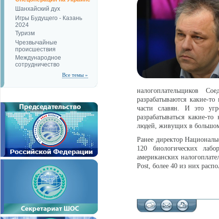
Шанхайский дух
Игры Будущего - Казань
2024
Туризм
Чрезвычайные
происшествия
Международное
сотрудничество
Все темы »
налогоплательщиков Со
разрабатываются какие-то
части славян. И это угр
разрабатываться какие-т
людей, живущих в большом 
Ранее директор Национал
120 биологических лабо
американских налогоплате
Post, более 40 из них расп