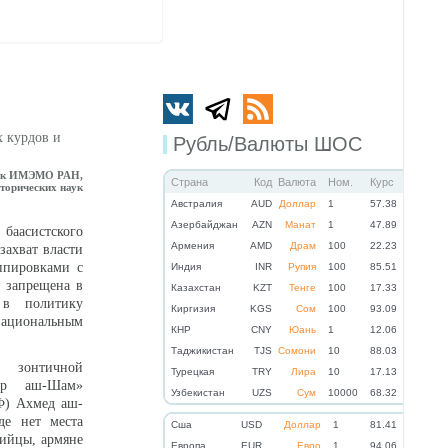
х курдов и
Рубль/Валюты ШОС
ник ИМЭМО РАН,
Страна
Код
Валюта
Ном.
Курс
торических наук
Австралия
AUD
Доллар
1
57.38
Азербайджан
AZN
Манат
1
47.89
систского
Армения
AMD
Драм
100
22.23
захват власти
ппировками с
Индия
INR
Рупия
100
85.51
я запрещена в
Казахстан
KZT
Тенге
100
17.33
в политику
Киргизия
KGS
Сом
100
93.09
национальным
КНР
CNY
Юань
1
12.06
Таджикистан
TJS
Сомони
10
88.03
 зонтичной
Турецкая
TRY
Лира
10
17.13
рир аш-Шам»
Узбекистан
UZS
Сум
10000
68.32
Ф) Ахмед аш-
де нет места
Cша
USD
Доллар
1
81.41
рийцы, армяне
Eвропа
EUR
Евро
1
94.06