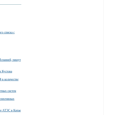
го списка с
Испанией, пишут
я Кустова
 в количестве
тных систем
спективных
те АТЭС в Китае