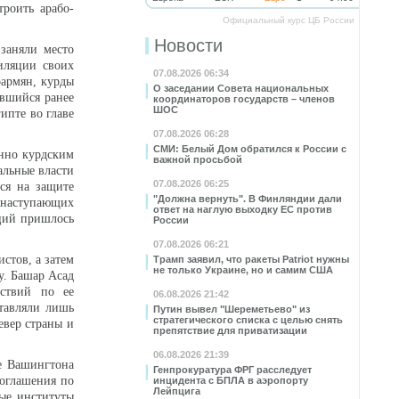
троить арабо-
Официальный курс ЦБ России
Новости
заняли место
иляции своих
07.08.2026 06:34
оармян, курды
О заседании Совета национальных
авшийся ранее
координаторов государств – членов
ШОС
ипте во главе
07.08.2026 06:28
СМИ: Белый Дом обратился к России с
нно курдским
важной просьбой
альные власти
07.08.2026 06:25
ся на защите
"Должна вернуть". В Финляндии дали
 наступающих
ответ на наглую выходку ЕС против
ций пришлось
России
07.08.2026 06:21
стов, а затем
Трамп заявил, что ракеты Patriot нужны
не только Украине, но и самим США
у. Башар Асад
йствий по ее
06.08.2026 21:42
тавляли лишь
Путин вывел "Шереметьево" из
стратегического списка с целью снять
евер страны и
препятствие для приватизации
06.08.2026 21:39
е Вашингтона
Генпрокуратура ФРГ расследует
соглашения по
инцидента с БПЛА в аэропорту
Лейпцига
ные институты