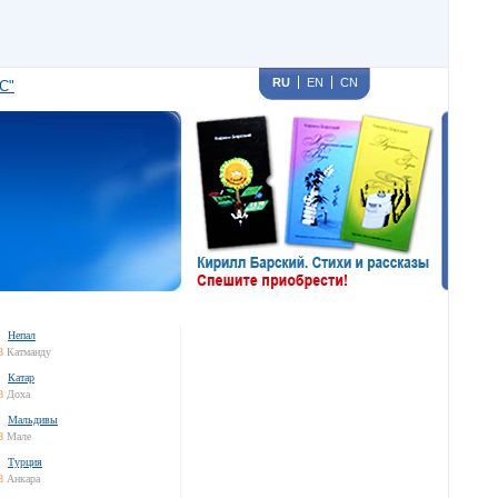
RU
EN
CN
С"
Непал
8
Катманду
Катар
8
Доха
Мальдивы
8
Мале
Турция
8
Анкара