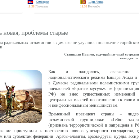
Камбоджа
Шри-Ланка
11:38
Пномпень
11:38
Коломбо
ь новая, проблемы старые
на радикальных исламистов в Дамаске не улучшила положение сирийски
в
Станислав Иванов, ведущий научный сотруд
кандидат ис
Как и ожидалось, свержение баа
националистического режима Башара Асада и 
в Дамаске радикальными исламистскими гру
идеологией «Братьев-мусульман» (организаци
РФ) не внес существенных изменений 
центральных властей по отношению к своим 
и конфессиональным меньшинствам.
Временный президент страны – лидер
исламистской группировки «Гейят тах
(признана террористической и запрещена в Р
ение приступили к построению нового унитарного государства, г
 или субъектам федерации. Арабы-алавиты, арабы-друзы, курды, асси