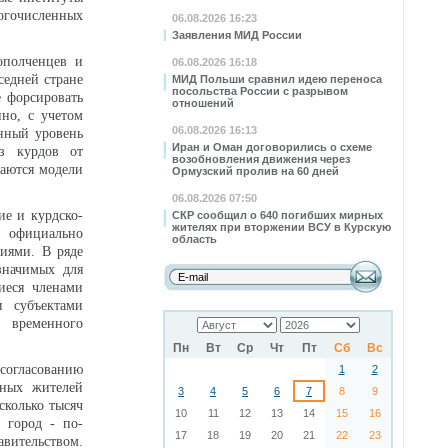
ногочисленных
06.08.2026 16:23
Заявления МИД России
ополченцев и
06.08.2026 16:18
седней стране
МИД Польши сравнил идею переноса
посольства России с разрывом
е форсировать
отношений
но, с учетом
06.08.2026 16:13
нный уровень
Иран и Оман договорились о схеме
аз курдов от
возобновления движения через
аются модели
Ормузский пролив на 60 дней
06.08.2026 07:50
ие и курдско-
СКР сообщил о 640 погибших мирных
жителях при вторжении ВСУ в Курскую
а официально
область
иями. В ряде
значимых для
иеся членами
и субъектами
 временного
Пн
Вт
Ср
Чт
Пт
Сб
Вс
 согласованию
1
2
нных жителей
3
4
5
6
7
8
9
сколько тысяч
10
11
12
13
14
15
16
 город - по-
17
18
19
20
21
22
23
вительством.