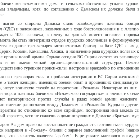
 боевиками-исламистами дома и сельскохозяйственные угодия курдов
ым владельцам, хотя, по соглашению с Дамаском их должны были в
ве.
 шагов со стороны Дамаска стало освобождение пленных бойцо
л (СДС) и заложников, захваченных в ходе боестолкновения в г. Алеппо.
ождены 1032 человека, в плену на данный момент остаются порядка
огла бы стать интеграция отрядов курдских ополченцев в формируему
ется создание трех-четырех мотопехотных бригад на базе СДС с их д
Дерик, Кобани, Камышлы, Хасака, и назначение ряда курдских полевых 
е органы новой армии. Однако сегодня ВС Сирии состоят из разношер
тов и не имеют четкой организационно-штатной структуры. Некот
ущественно турецкие прокси-силы, настроены враждебно по отношению
ия на переговорах стала и проблема интеграции в ВС Сирии женских 
е 5 тысяч женщин, имеющих боевой опыт и прошедших специальную 
а, несут воинскую службу на территории «Рожавы». Некоторые из них
 и тюрем пленных боевиков «Исламского государства» и членов их сем
ают категорически против службы в рядах новой армии женского 
ологические разногласия между Дамаском и «Рожавой». Курды и други
лерантны по отношению ко всем сирийцам, построенная ими модель са
кий характер, чего не скажешь о доминирующих в Дамаске «Братьях- мус
ром Асадом право на восстановление гражданства сотням тысяч курдов 
ск направил в «Рожаву» бланки с заранее заполненной графой "нацио
но, что заявитель является "арабом". В результате массового возмущ