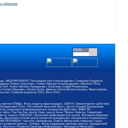
а снабжения
обода, MEDIUM-ORIENT, Пономарев Лев Александрович, Савицкая Людмила
Баданин Роман Сергеевич, Гликин Максим Александрович, Маняхин Петр
er SIA, Рубин Михаил Аркадьевич, Гройсман Софья Романовна,
Степан Юрьевич, Istories fonds, Шмагун Олеся Валентиновна, Мароховская
нолит, Главный редактор 2021, Вега 2021
Мы против СПИДа, Фонд защиты прав граждан, СВЕЧА, Гуманитарное действие,
 Гражданский Союз, Российский Красный Крест, Центр Хасдей Ерушалаим,
 Центр социально-информационных инициатив Действие, ВМЕСТЕ,
айга, Так-Так-Так, центр Сова, центр Анна, Проект Апрель, Самарская
Центр защиты СИБАЛЬТ, Уральская правозащитная группа, Женщины Евразии,
ка, Дальневосточный центр развития гражданских инициатив и социального
АВАМ ЧЕЛОВЕКА, Частное учреждение Совета Министров северных стран,
т развития прессы - Сибирь, Фонд поддержки свободы прессы, Гражданский
ы, Институт Развития Свободы Информации, Экозащита!-Женсовет,