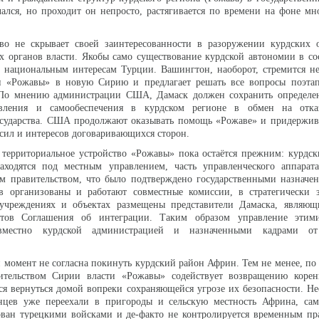
ался, но проходит он непросто, растягивается по времени на фоне м
тво не скрывает своей заинтересованности в разоружении курдских 
 органов власти. Якобы само существование курдской автономии в со
у национальным интересам Турции. Вашингтон, наоборот, стремится н
и «Рожавы» в новую Сирию и предлагает решать все вопросы поэтап
 По мнению администрации США, Дамаск должен сохранить определе
авления и самообеспечения в курдском регионе в обмен на отк
осударства. США продолжают оказывать помощь «Рожаве» и придержив
 сил и интересов договаривающихся сторон.
территориальное устройство «Рожавы» пока остаётся прежним: курдск
аходятся под местным управлением, часть управленческого аппарат
м правительством, что было подтверждено государственными назначен
в организованы и работают совместные комиссии, в стратегически 
чреждениях и объектах размещены представители Дамаска, являющ
етов Соглашения об интеграции. Таким образом управление этим
овместно курдской администрацией и назначенными кадрами от
 момент не согласна покинуть курдский район Африн. Тем не менее, по
ительством Сирии власти «Рожавы» содействует возвращению коре
я вернуться домой вопреки сохраняющейся угрозе их безопасности. Не
нцев уже переехали в пригороды и сельскую местность Африна, сам
ван турецкими войсками и де-факто не контролируется временным пра