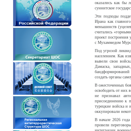
оказались как бы л
суннитское государс
Эти подходы подде
Ирана как главног
меньшинств (уцеле
считались «горными
проект построения 
с Мухаммедом Мурс
Под угрозой ликви
населением. Как изв
вывели свои войск
Дамаска, западны
бандформирований 
создать органы сам
В ожесточенных боя
освободить от них в
не признавал авт
присоединению к п
турецкие войска и 
оккупировали некот
В начале 2026 год
провели переговоры
интеграции военных