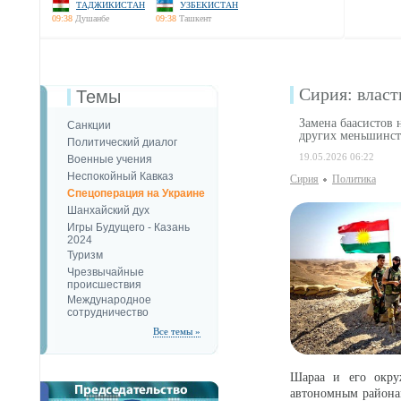
ТАДЖИКИСТАН
УЗБЕКИСТАН
09:38
Душанбе
09:38
Ташкент
Сирия: власт
Темы
Замена баасистов 
Санкции
других меньшинст
Политический диалог
19.05.2026 06:22
Военные учения
Неспокойный Кавказ
Сирия
Политика
Спецоперация на Украине
Шанхайский дух
Игры Будущего - Казань
2024
Туризм
Чрезвычайные
происшествия
Международное
сотрудничество
Все темы »
Шараа и его окруж
автономным районам