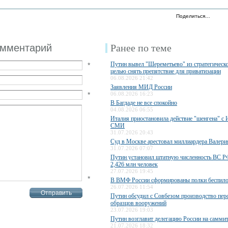
Поделиться…
омментарий
Ранее по теме
Путин вывел "Шереметьево" из стратегическо
*
целью снять препятствие для приватизации
06.08.2026 21:42
Заявления МИД России
*
06.08.2026 16:23
В Багдаде не все спокойно
04.08.2026 06:55
Италия приостановила действие "шенгена" с 
СМИ
31.07.2026 20:43
Суд в Москве арестовал миллиардера Валери
31.07.2026 07:07
Путин установил штатную численность ВС РФ
2,426 млн человек
27.07.2026 19:45
*
В ВМФ России сформированы полки беспило
26.07.2026 11:54
Путин обсудил с Совбезом производство пер
образцов вооружений
23.07.2026 19:03
Путин возглавит делегацию России на самми
21.07.2026 18:32