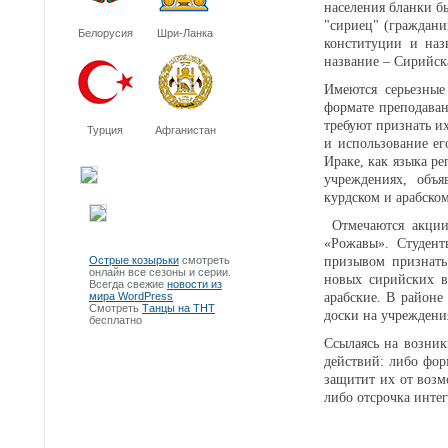
населения бланки б
"сириец" (граждан
Белорусия
Шри-Ланка
конституции и наз
название – Сирийск
Имеются серьезные
формате преподаван
требуют признать их
Турция
Афганистан
и использование ег
Ираке, как языка р
учреждениях, объя
курдском и арабском
Отмечаются акции 
«Рожавы». Студент
Острые козырьки
смотреть
призывом признать
онлайн все сезоны и серии.
новых сирийских в
Всегда свежие
новости из
мира WordPress
арабские. В районе
Смотреть
Танцы на ТНТ
доски на учреждени
бесплатно
Ссылаясь на возник
действий: либо фор
защитит их от возм
либо отсрочка инте