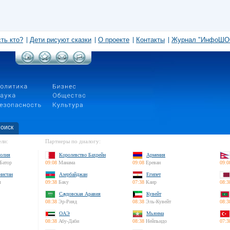
сть кто?
Дети рисуют сказки
О проекте
Контакты
Журнал "ИнфоШО
оиск
ли:
Партнеры по диалогу:
олия
Королевство Бахрейн
Армения
Батор
09:08
Манама
09:08
Ереван
09:0
нистан
Азербайджан
Египет
л
09:38
Баку
07:38
Каир
08:3
Саудовская Аравия
Кувейт
08:38
Эр-Рияд
08:38
Эль-Кувейт
08:3
ОАЭ
Мьянма
08:38
Абу-Даби
08:38
Нейпьидо
07:3