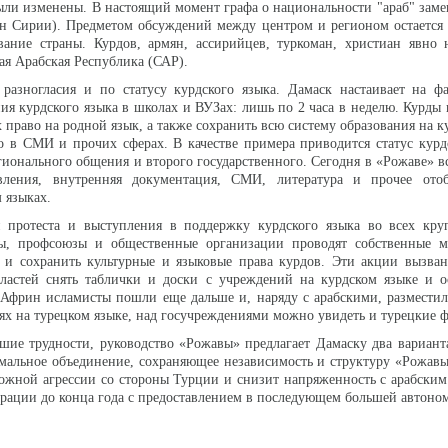
ыли изменены. В настоящий момент графа о национальности "араб" заме
ин Сирии). Предметом обсуждений между центром и регионом остается
вание страны. Курдов, армян, ассирийцев, туркоман, христиан явно 
ая Арабская Республика (САР).
 разногласия и по статусу курдского языка. Дамаск настаивает на ф
ия курдского языка в школах и ВУЗах: лишь по 2 часа в неделю. Курды 
 право на родной язык, а также сохранить всю систему образования на к
о в СМИ и прочих сферах. В качестве примера приводится статус курд
егионального общения и второго государственного. Сегодня в «Рожаве» в
вления, внутренняя документация, СМИ, литература и прочее ото
 языках.
протеста и выступления в поддержку курдского языка во всех кру
ы, профсоюзы и общественные организации проводят собственные м
 и сохранить культурные и языковые права курдов. Эти акции вызва
ластей снять таблички и доски с учреждений на курдском языке и о
 Африн исламисты пошли еще дальше и, наряду с арабскими, размести
ях на турецком языке, над госучреждениями можно увидеть и турецкие ф
шие трудности, руководство «Рожавы» предлагает Дамаску два вариан
мальное объединение, сохраняющее независимость и структуру «Рожав
ожной агрессии со стороны Турции и снизит напряженность с арабским
грации до конца года с предоставлением в последующем большей автоно