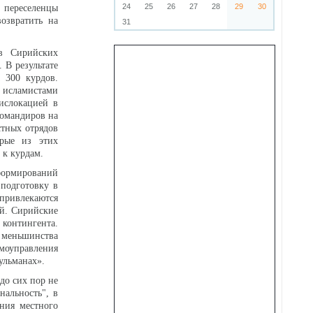
24
25
26
27
28
29
30
 переселенцы
озвратить на
31
в Сирийских
 В результате
 300 курдов.
ю исламистами
ислокацией в
командиров на
стных отрядов
орые из этих
 к курдам.
формирований
подготовку в
 привлекаются
ей. Сирийские
контингента.
е меньшинства
моуправления
ульманах».
до сих пор не
нальность", в
ения местного