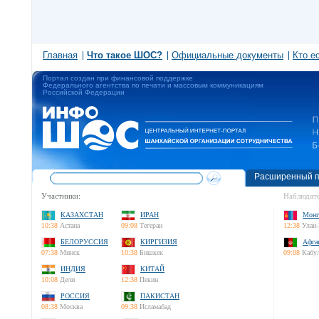
Главная
Что такое ШОС?
Официальные документы
Кто е
Портал создан при финансовой поддержке
Федерального агентства по печати и массовым коммуникациям
Российской Федерации
Расширенный п
Участники:
Наблюдате
КАЗАХСТАН
ИРАН
Монг
10:38
Астана
09:08
Тегеран
12:38
Улан-
БЕЛОРУССИЯ
КИРГИЗИЯ
Афга
07:38
Минск
10:38
Бишкек
09:08
Кабу
ИНДИЯ
КИТАЙ
10:08
Дели
12:38
Пекин
РОССИЯ
ПАКИСТАН
08:38
Москва
09:38
Исламабад