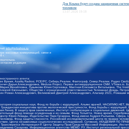
Для Крыма будет создана защищенная систем
топливом
13.07.2026 19:18
mail:
info@infoshos.ru
ре массовых коммуникаций, связи и
8 г.
язательна.
согласие редакции
иностранного агента:
щее Время, Azatliq Radiosi, PCE/PC, Сибирь.Реалии, Фактограф, Север.Реалии, Радио Св
ончич Дарья Александровна, Medusa Project, Первое антикоррупционное СМИ, VTimes.io, 
ария Михайловна, Лукьянова Юлия Сергеевна, Маетная Елизавета Витальевна, The Insid
ексей Евгеньевич, Общество с ограниченной ответственностью Телеканал Дождь, Петров 
н Роман Александрович, Великовский Дмитрий Александрович, Альтаир 2021, Ромашки мо
оратория социальных наук, Фонд по борьбе с коррупцией, Альянс врачей, НАСИЛИЮ.НЕТ, 
Гражданская инициатива против экологической преступности, Фонд борьбы с коррупцией,
чая Линия, В защиту прав заключенных, Институт глобализации и социальных движений,
тельный фонд помощи осужденным и их семьям, Фонд Тольятти, Новое время, Серебряная т
Центр Юрия Левады, Издательство Парк Гагарина, Фонд имени Андрея Рылькова, Сфера, 
еловека, Фонд защиты гласности, Российский исследовательский центр по правам челове
йствие, Центр независимых социологических исследований, Сутяжник, АКАДЕМИЯ ПО ПР
р Трансперенси Интернешнл-Р, Центр Защиты Прав Средств Массовой Информации, Институ
 академика Сахарова, Информационное агентство МЕМО. РУ, Институт региональной пресс