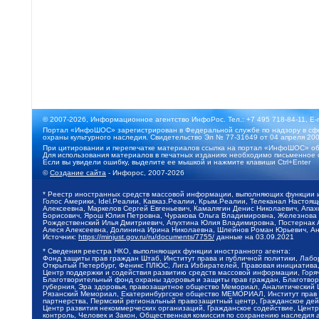
© 2007-2026, Информационное агентство ИнфоРос. Тел.: +7 495 718-84-11, E-
Портал «ИнфоШОС» зарегистрирован в Федеральной службе по надзору в сфе
охраны культурного наследия. Свидетельство Эл № 77-31649 от 04 апреля 200
При цитировании и перепечатке материалов ссылка на портал «ИнфоШОС» об
Для использования материалов в печатных изданиях необходимо письменное 
Если вы увидели ошибку, выделите ее мышкой и нажмите клавиши Ctrl+Enter
©
Создание сайта
- Инфорос, 2007-2026
* Реестр иностранных средств массовой информации, выполняющих функции 
Голос Америки, Idel.Реалии, Кавказ.Реалии, Крым.Реалии, Телеканал Настоя
Алексеевна, Маркелов Сергей Евгеньевич, Камалягин Денис Николаевич, Апах
Борисович, Ярош Юлия Петровна, Чуракова Ольга Владимировна, Железнова М
Рождественский Илья Дмитриевич, Апухтина Юлия Владимировна, Постернак Ал
Алеся Алексеевна, Долинина Ирина Николаевна, Шлейнов Роман Юрьевич, Ани
Источник:
https://minjust.gov.ru/ru/documents/7755/
данные на
03.09.2021
* Сведения реестра НКО, выполняющих функции иностранного агента:
Фонд защиты прав граждан Штаб, Институт права и публичной политики, Лаб
Открытый Петербург, Феникс ПЛЮС, Лига Избирателей, Правовая инициатива, 
Центр поддержки и содействия развитию средств массовой информации, Горя
Благотворительный фонд охраны здоровья и защиты прав граждан, Благотвори
губерния, Эра здоровья, правозащитное общество Мемориал, Аналитический 
Рязанский Мемориал, Екатеринбургское общество МЕМОРИАЛ, Институт прав ч
партнерства, Пермский региональный правозащитный центр, Гражданское де
Центр развития некоммерческих организаций, Гражданское содействие, Цент
контроль, Человек и Закон, Общественная комиссия по сохранению наследия