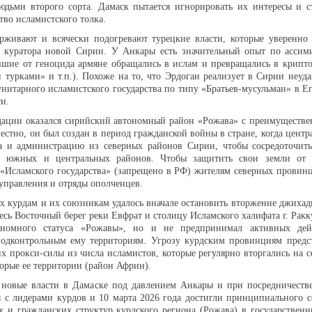
юдьми второго сорта. Дамаск пытается игнорировать их интересы и с
тво исламистского толка.
рживают и всячески подогревают турецкие власти, которые уверенно 
о куратора новой Сирии. У Анкары есть значительный опыт по ассим
вшие от геноцида армяне обращались в ислам и превращались в крипт
 турками» и т.п.). Похоже на то, что Эрдоган реализует в Сирии неуд
унитарного исламистского государства по типу «Братьев-мусульман» в Ег
и.
дации оказался сирийский автономный район «Рожава» с преимуществе
естно, он был создан в период гражданской войны в стране, когда центр
а и администрацию из северных районов Сирии, чтобы сосредоточить
х, южных и центральных районов. Чтобы защитить свои земли от
«Исламского государства» (запрещено в РФ) жителям северных провин
оуправления и отряды ополченцев.
х курдам и их союзникам удалось вначале остановить вторжение джихади
есь Восточный берег реки Евфрат и столицу Исламского халифата г. Ракк
ономного статуса «Рожавы», но и не предпринимал активных де
одконтрольным ему территориям. Угрозу курдским провинциям предс
их прокси-силы из числа исламистов, которые регулярно вторгались на с
орые ее территории (район Африн).
а новые власти в Дамаске под давлением Анкары и при посредничеств
 с лидерами курдов и 10 марта 2026 года достигли принципиального 
 и гражданских структур курдского региона (Рожава) в государствен