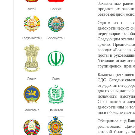
Захваченные ранее
продают их законн
Китай
Россия
безвозмездной осно
Одним из первых
демократических си
переговоров освоб
Таджикистан
Узбекистан
Следующим этапом м
армию. Предполага
городах «Рожавы»: 
посты в руководящи
боевиков-исламис
группировок, преим
Камнем преткновен
Индия
Иран
СДС. Сегодня свыш
отрядах антитеррор
для охраны лагерей
исламисты выступ
Сохраняются и иде
демократичны и то
Монголия
Пакистан
носит больше светс
Обещанное еще Баша
реализовано. Дама
которой было указа