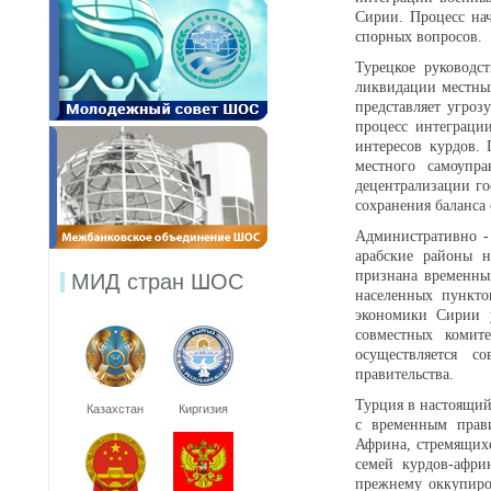
Сирии. Процесс нач
спорных вопросов.
Турецкое руководс
ликвидации местных
представляет угроз
процесс интеграци
интересов курдов.
местного самоупр
децентрализации г
сохранения баланса
Административно - 
арабские районы н
признана временны
МИД стран ШОС
населенных пункто
экономики Сирии у
совместных комит
осуществляется с
правительства.
Турция в настоящий
Казахстан
Киргизия
с временным прав
Африна, стремящихс
семей курдов-афри
прежнему оккупиро