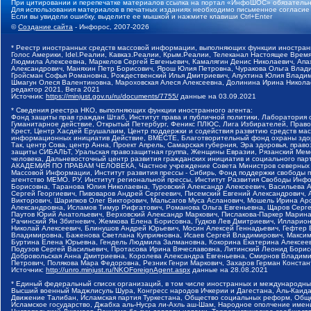
При цитировании и перепечатке материалов ссылка на портал «ИнфоШОС» обязательн
Для использования материалов в печатных изданиях необходимо письменное согласие
Если вы увидели ошибку, выделите ее мышкой и нажмите клавиши Ctrl+Enter
©
Создание сайта
- Инфорос, 2007-2026
* Реестр иностранных средств массовой информации, выполняющих функции иностранн
Голос Америки, Idel.Реалии, Кавказ.Реалии, Крым.Реалии, Телеканал Настоящее Время
Людмила Алексеевна, Маркелов Сергей Евгеньевич, Камалягин Денис Николаевич, Апах
Александрович, Маняхин Петр Борисович, Ярош Юлия Петровна, Чуракова Ольга Влади
Гройсман Софья Романовна, Рождественский Илья Дмитриевич, Апухтина Юлия Владимир
Шмагун Олеся Валентиновна, Мароховская Алеся Алексеевна, Долинина Ирина Никола
редактор 2021, Вега 2021
Источник:
https://minjust.gov.ru/ru/documents/7755/
данные на
03.09.2021
* Сведения реестра НКО, выполняющих функции иностранного агента:
Фонд защиты прав граждан Штаб, Институт права и публичной политики, Лаборатория
Гуманитарное действие, Открытый Петербург, Феникс ПЛЮС, Лига Избирателей, Правов
Крест, Центр Хасдей Ерушалаим, Центр поддержки и содействия развитию средств мас
информационных инициатив Действие, ВМЕСТЕ, Благотворительный фонд охраны здоров
Так, центр Сова, центр Анна, Проект Апрель, Самарская губерния, Эра здоровья, пр
защиты СИБАЛЬТ, Уральская правозащитная группа, Женщины Евразии, Рязанский Мемо
человека, Дальневосточный центр развития гражданских инициатив и социального пар
АКАДЕМИЯ ПО ПРАВАМ ЧЕЛОВЕКА, Частное учреждение Совета Министров северных стр
Массовой Информации, Институт развития прессы - Сибирь, Фонд поддержки свободы 
агентство МЕМО. РУ, Институт региональной прессы, Институт Развития Свободы Инф
Борисовна, Таранова Юлия Николаевна, Туровский Александр Алексеевич, Васильева 
Сергей Георгиевич, Пивоваров Андрей Сергеевич, Писемский Евгений Александрович,
Викторович, Шарипков Олег Викторович, Мальсагов Муса Асланович, Мошель Ирина Ар
Александровна, Исламов Тимур Рифгатович, Романова Ольга Евгеньевна, Щаров Серг
Паутов Юрий Анатольевич, Верховский Александр Маркович, Пислакова-Паркер Марина
Рачинский Ян Збигневич, Жемкова Елена Борисовна, Гудков Лев Дмитриевич, Иллари
Николай Алексеевич, Блинушов Андрей Юрьевич, Мосин Алексей Геннадьевич, Гефтер
Владимировна, Баженова Светлана Куприяновна, Исаев Сергей Владимирович, Максим
Буртина Елена Юрьевна, Гендель Людмила Залмановна, Кокорина Екатерина Алексеев
Подузов Сергей Васильевич, Протасова Ирина Вячеславовна, Литинский Леонид Борис
Добровольская Анна Дмитриевна, Королева Александра Евгеньевна, Смирнов Владими
Петрович, Полякова Мара Федоровна, Резник Генри Маркович, Захаров Герман Конста
Источник:
http://unro.minjust.ru/NKOForeignAgent.aspx
данные на
28.08.2021
* Единый федеральный список организаций, в том числе иностранных и международны
Высший военный Маджлисуль Шура, Конгресс народов Ичкерии и Дагестана, Аль-Каида, 
Движение Талибан, Исламская партия Туркестана, Общество социальных реформ, Общес
Исламское государство, Джабха аль-Нусра ли-Ахль аш-Шам, Народное ополчение имен