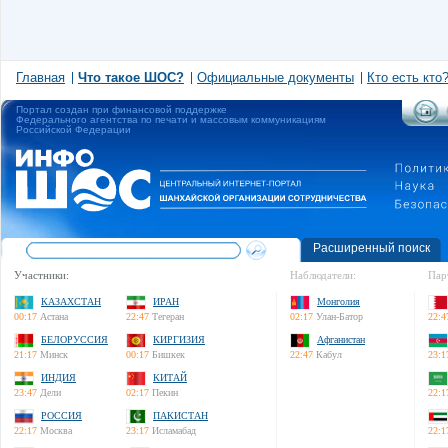
Главная
Что такое ШОС?
Официальные документы
Кто есть кто
Портал создан при финансовой поддержке
Федерального агентства по печати и массовым коммуникациям
Российской Федерации
Расширенный поиск
Участники:
Наблюдатели:
Пар
КАЗАХСТАН
ИРАН
Монголия
00:17
Астана
22:47
Тегеран
02:17
Улан-Батор
22:4
БЕЛОРУССИЯ
КИРГИЗИЯ
Афганистан
21:17
Минск
00:17
Бишкек
22:47
Кабул
23:1
ИНДИЯ
КИТАЙ
23:47
Дели
02:17
Пекин
22:1
РОССИЯ
ПАКИСТАН
22:17
Москва
23:17
Исламабад
22:1