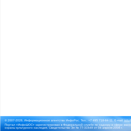
© 2007-2026, Информационное агентство ИнфоРос. Тел.: +7 495 718-84-11, E-mail:
info
Портал «ИнфоШОС» зарегистрирован в Федеральной службе по надзору в сфере массо
охраны культурного наследия. Свидетельство Эл № 77-31649 от 04 апреля 2008 г.