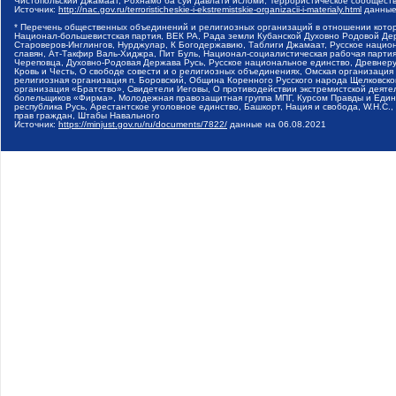
Чистопольский Джамаат, Рохнамо ба суи давлати исломи, Террористическое сообщест
Источник:
http://nac.gov.ru/terroristicheskie-i-ekstremistskie-organizacii-i-materialy.html
данные
* Перечень общественных объединений и религиозных организаций в отношении котор
Национал-большевистская партия, ВЕК РА, Рада земли Кубанской Духовно Родовой Де
Староверов-Инглингов, Нурджулар, К Богодержавию, Таблиги Джамаат, Русское наци
славян, Ат-Такфир Валь-Хиджра, Пит Буль, Национал-социалистическая рабочая парт
Череповца, Духовно-Родовая Держава Русь, Русское национальное единство, Древнер
Кровь и Честь, О свободе совести и о религиозных объединениях, Омская организаци
религиозная организация п. Боровский, Община Коренного Русского народа Щелковског
организация «Братство», Свидетели Иеговы, О противодействии экстремистской деяте
болельщиков «Фирма», Молодежная правозащитная группа МПГ, Курсом Правды и Единен
республика Русь, Арестантское уголовное единство, Башкорт, Нация и свобода, W.H.С
прав граждан, Штабы Навального
Источник:
https://minjust.gov.ru/ru/documents/7822/
данные на
06.08.2021