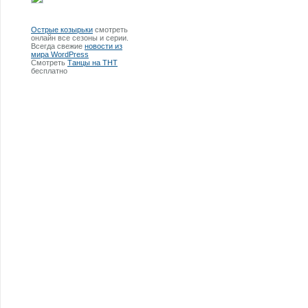
Острые козырьки
смотреть
онлайн все сезоны и серии.
Всегда свежие
новости из
мира WordPress
Смотреть
Танцы на ТНТ
бесплатно