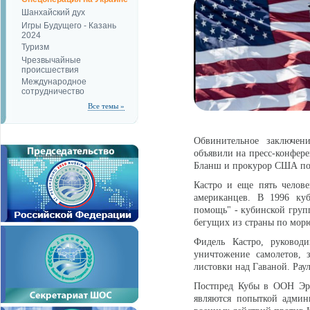
Шанхайский дух
Игры Будущего - Казань
2024
Туризм
Чрезвычайные
происшествия
Международное
сотрудничество
Все темы »
Обвинительное заключе
объявили на пресс-конфер
Бланш и прокурор США по
Кастро и еще пять челове
американцев. В 1996 куб
помощь" - кубинской групп
бегущих из страны по мор
Фидель Кастро, руковод
уничтожение самолетов, з
листовки над Гаваной. Рау
Постпред Кубы в ООН Эрн
являются попыткой админ