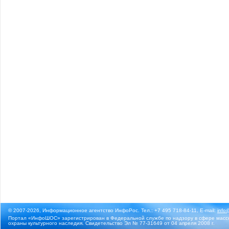
© 2007-2026, Информационное агентство ИнфоРос. Тел.: +7 495 718-84-11, E-mail:
info
Портал «ИнфоШОС» зарегистрирован в Федеральной службе по надзору в сфере массо
охраны культурного наследия. Свидетельство Эл № 77-31649 от 04 апреля 2008 г.