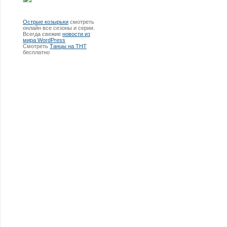
Острые козырьки
смотреть
онлайн все сезоны и серии.
Всегда свежие
новости из
мира WordPress
Смотреть
Танцы на ТНТ
бесплатно