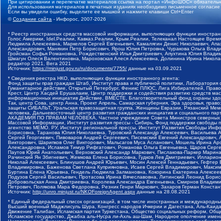
При цитировании и перепечатке материалов ссылка на портал «ИнфоШОС» обязательн
Для использования материалов в печатных изданиях необходимо письменное согласие
Если вы увидели ошибку, выделите ее мышкой и нажмите клавиши Ctrl+Enter
©
Создание сайта
- Инфорос, 2007-2026
* Реестр иностранных средств массовой информации, выполняющих функции иностранн
Голос Америки, Idel.Реалии, Кавказ.Реалии, Крым.Реалии, Телеканал Настоящее Время
Людмила Алексеевна, Маркелов Сергей Евгеньевич, Камалягин Денис Николаевич, Апах
Александрович, Маняхин Петр Борисович, Ярош Юлия Петровна, Чуракова Ольга Влади
Гройсман Софья Романовна, Рождественский Илья Дмитриевич, Апухтина Юлия Владимир
Шмагун Олеся Валентиновна, Мароховская Алеся Алексеевна, Долинина Ирина Никола
редактор 2021, Вега 2021
Источник:
https://minjust.gov.ru/ru/documents/7755/
данные на
03.09.2021
* Сведения реестра НКО, выполняющих функции иностранного агента:
Фонд защиты прав граждан Штаб, Институт права и публичной политики, Лаборатория
Гуманитарное действие, Открытый Петербург, Феникс ПЛЮС, Лига Избирателей, Правов
Крест, Центр Хасдей Ерушалаим, Центр поддержки и содействия развитию средств мас
информационных инициатив Действие, ВМЕСТЕ, Благотворительный фонд охраны здоров
Так, центр Сова, центр Анна, Проект Апрель, Самарская губерния, Эра здоровья, пр
защиты СИБАЛЬТ, Уральская правозащитная группа, Женщины Евразии, Рязанский Мемо
человека, Дальневосточный центр развития гражданских инициатив и социального пар
АКАДЕМИЯ ПО ПРАВАМ ЧЕЛОВЕКА, Частное учреждение Совета Министров северных стр
Массовой Информации, Институт развития прессы - Сибирь, Фонд поддержки свободы 
агентство МЕМО. РУ, Институт региональной прессы, Институт Развития Свободы Инф
Борисовна, Таранова Юлия Николаевна, Туровский Александр Алексеевич, Васильева 
Сергей Георгиевич, Пивоваров Андрей Сергеевич, Писемский Евгений Александрович,
Викторович, Шарипков Олег Викторович, Мальсагов Муса Асланович, Мошель Ирина Ар
Александровна, Исламов Тимур Рифгатович, Романова Ольга Евгеньевна, Щаров Серг
Паутов Юрий Анатольевич, Верховский Александр Маркович, Пислакова-Паркер Марина
Рачинский Ян Збигневич, Жемкова Елена Борисовна, Гудков Лев Дмитриевич, Иллари
Николай Алексеевич, Блинушов Андрей Юрьевич, Мосин Алексей Геннадьевич, Гефтер
Владимировна, Баженова Светлана Куприяновна, Исаев Сергей Владимирович, Максим
Буртина Елена Юрьевна, Гендель Людмила Залмановна, Кокорина Екатерина Алексеев
Подузов Сергей Васильевич, Протасова Ирина Вячеславовна, Литинский Леонид Борис
Добровольская Анна Дмитриевна, Королева Александра Евгеньевна, Смирнов Владими
Петрович, Полякова Мара Федоровна, Резник Генри Маркович, Захаров Герман Конста
Источник:
http://unro.minjust.ru/NKOForeignAgent.aspx
данные на
28.08.2021
* Единый федеральный список организаций, в том числе иностранных и международны
Высший военный Маджлисуль Шура, Конгресс народов Ичкерии и Дагестана, Аль-Каида, 
Движение Талибан, Исламская партия Туркестана, Общество социальных реформ, Общес
Исламское государство, Джабха аль-Нусра ли-Ахль аш-Шам, Народное ополчение имен