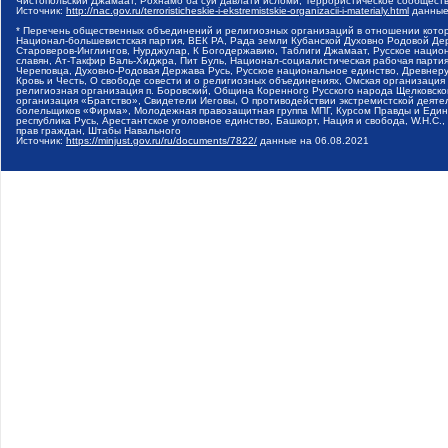
Чистопольский Джамаат, Рохнамо ба суи давлати исломи, Террористическое сообщест
Источник:
http://nac.gov.ru/terroristicheskie-i-ekstremistskie-organizacii-i-materialy.html
данные
* Перечень общественных объединений и религиозных организаций в отношении котор
Национал-большевистская партия, ВЕК РА, Рада земли Кубанской Духовно Родовой Де
Староверов-Инглингов, Нурджулар, К Богодержавию, Таблиги Джамаат, Русское наци
славян, Ат-Такфир Валь-Хиджра, Пит Буль, Национал-социалистическая рабочая парт
Череповца, Духовно-Родовая Держава Русь, Русское национальное единство, Древнер
Кровь и Честь, О свободе совести и о религиозных объединениях, Омская организаци
религиозная организация п. Боровский, Община Коренного Русского народа Щелковског
организация «Братство», Свидетели Иеговы, О противодействии экстремистской деяте
болельщиков «Фирма», Молодежная правозащитная группа МПГ, Курсом Правды и Единен
республика Русь, Арестантское уголовное единство, Башкорт, Нация и свобода, W.H.С
прав граждан, Штабы Навального
Источник:
https://minjust.gov.ru/ru/documents/7822/
данные на
06.08.2021