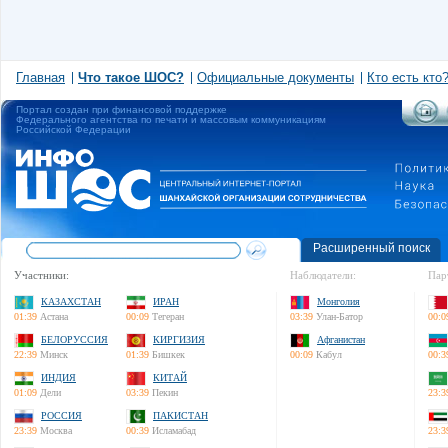
Главная
Что такое ШОС?
Официальные документы
Кто есть кто
Портал создан при финансовой поддержке
Федерального агентства по печати и массовым коммуникациям
Российской Федерации
Расширенный поиск
Участники:
Наблюдатели:
Пар
КАЗАХСТАН
ИРАН
Монголия
01:39
Астана
00:09
Тегеран
03:39
Улан-Батор
00:0
БЕЛОРУССИЯ
КИРГИЗИЯ
Афганистан
22:39
Минск
01:39
Бишкек
00:09
Кабул
00:3
ИНДИЯ
КИТАЙ
01:09
Дели
03:39
Пекин
23:3
РОССИЯ
ПАКИСТАН
23:39
Москва
00:39
Исламабад
23:3