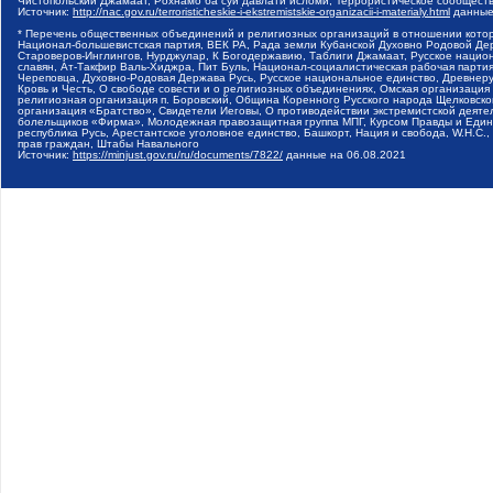
Чистопольский Джамаат, Рохнамо ба суи давлати исломи, Террористическое сообщест
Источник:
http://nac.gov.ru/terroristicheskie-i-ekstremistskie-organizacii-i-materialy.html
данные
* Перечень общественных объединений и религиозных организаций в отношении котор
Национал-большевистская партия, ВЕК РА, Рада земли Кубанской Духовно Родовой Де
Староверов-Инглингов, Нурджулар, К Богодержавию, Таблиги Джамаат, Русское наци
славян, Ат-Такфир Валь-Хиджра, Пит Буль, Национал-социалистическая рабочая парт
Череповца, Духовно-Родовая Держава Русь, Русское национальное единство, Древнер
Кровь и Честь, О свободе совести и о религиозных объединениях, Омская организаци
религиозная организация п. Боровский, Община Коренного Русского народа Щелковског
организация «Братство», Свидетели Иеговы, О противодействии экстремистской деяте
болельщиков «Фирма», Молодежная правозащитная группа МПГ, Курсом Правды и Единен
республика Русь, Арестантское уголовное единство, Башкорт, Нация и свобода, W.H.С
прав граждан, Штабы Навального
Источник:
https://minjust.gov.ru/ru/documents/7822/
данные на
06.08.2021