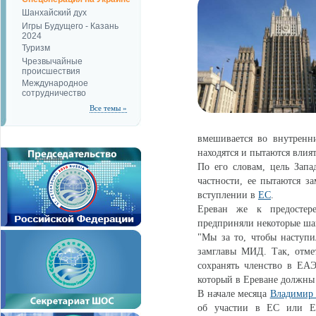
Шанхайский дух
Игры Будущего - Казань
2024
Туризм
Чрезвычайные
происшествия
Международное
сотрудничество
Все темы »
вмешивается во внутренни
находятся и пытаются влия
По его словам, цель Зап
частности, ее пытаются з
вступлении в
ЕС
.
Ереван же к предостер
предприняли некоторые ша
"Мы за то, чтобы наступи
замглавы МИД. Так, отме
сохранять членство в ЕАЭ
который в Ереване должны 
В начале месяца
Владимир
об участии в ЕС или ЕА