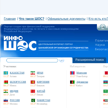
Главная
Что такое ШОС?
Официальные документы
Кто есть кто
Портал создан при финансовой поддержке
Федерального агентства по печати и массовым коммуникациям
Российской Федерации
Расширенный поиск
Участники:
Наблюдатели:
Пар
КАЗАХСТАН
ИРАН
Монголия
11:27
Астана
09:57
Тегеран
13:27
Улан-Батор
09:5
БЕЛОРУССИЯ
КИРГИЗИЯ
Афганистан
08:27
Минск
11:27
Бишкек
09:57
Кабул
10:2
ИНДИЯ
КИТАЙ
10:57
Дели
13:27
Пекин
09:2
РОССИЯ
ПАКИСТАН
09:27
Москва
10:27
Исламабад
09:2