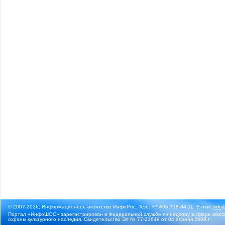
© 2007-2026, Информационное агентство ИнфоРос. Тел.: +7 495 718-84-11, E-mail:
info
Портал «ИнфоШОС» зарегистрирован в Федеральной службе по надзору в сфере массо
охраны культурного наследия. Свидетельство Эл № 77-31649 от 04 апреля 2008 г.