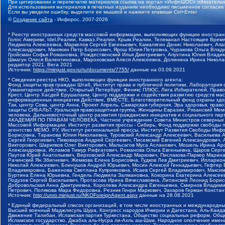
При цитировании и перепечатке материалов ссылка на портал «ИнфоШОС» обязательн
Для использования материалов в печатных изданиях необходимо письменное согласие
Если вы увидели ошибку, выделите ее мышкой и нажмите клавиши Ctrl+Enter
©
Создание сайта
- Инфорос, 2007-2026
* Реестр иностранных средств массовой информации, выполняющих функции иностранн
Голос Америки, Idel.Реалии, Кавказ.Реалии, Крым.Реалии, Телеканал Настоящее Время
Людмила Алексеевна, Маркелов Сергей Евгеньевич, Камалягин Денис Николаевич, Апах
Александрович, Маняхин Петр Борисович, Ярош Юлия Петровна, Чуракова Ольга Влади
Гройсман Софья Романовна, Рождественский Илья Дмитриевич, Апухтина Юлия Владимир
Шмагун Олеся Валентиновна, Мароховская Алеся Алексеевна, Долинина Ирина Никола
редактор 2021, Вега 2021
Источник:
https://minjust.gov.ru/ru/documents/7755/
данные на
03.09.2021
* Сведения реестра НКО, выполняющих функции иностранного агента:
Фонд защиты прав граждан Штаб, Институт права и публичной политики, Лаборатория
Гуманитарное действие, Открытый Петербург, Феникс ПЛЮС, Лига Избирателей, Правов
Крест, Центр Хасдей Ерушалаим, Центр поддержки и содействия развитию средств мас
информационных инициатив Действие, ВМЕСТЕ, Благотворительный фонд охраны здоров
Так, центр Сова, центр Анна, Проект Апрель, Самарская губерния, Эра здоровья, пр
защиты СИБАЛЬТ, Уральская правозащитная группа, Женщины Евразии, Рязанский Мемо
человека, Дальневосточный центр развития гражданских инициатив и социального пар
АКАДЕМИЯ ПО ПРАВАМ ЧЕЛОВЕКА, Частное учреждение Совета Министров северных стр
Массовой Информации, Институт развития прессы - Сибирь, Фонд поддержки свободы 
агентство МЕМО. РУ, Институт региональной прессы, Институт Развития Свободы Инф
Борисовна, Таранова Юлия Николаевна, Туровский Александр Алексеевич, Васильева 
Сергей Георгиевич, Пивоваров Андрей Сергеевич, Писемский Евгений Александрович,
Викторович, Шарипков Олег Викторович, Мальсагов Муса Асланович, Мошель Ирина Ар
Александровна, Исламов Тимур Рифгатович, Романова Ольга Евгеньевна, Щаров Серг
Паутов Юрий Анатольевич, Верховский Александр Маркович, Пислакова-Паркер Марина
Рачинский Ян Збигневич, Жемкова Елена Борисовна, Гудков Лев Дмитриевич, Иллари
Николай Алексеевич, Блинушов Андрей Юрьевич, Мосин Алексей Геннадьевич, Гефтер
Владимировна, Баженова Светлана Куприяновна, Исаев Сергей Владимирович, Максим
Буртина Елена Юрьевна, Гендель Людмила Залмановна, Кокорина Екатерина Алексеев
Подузов Сергей Васильевич, Протасова Ирина Вячеславовна, Литинский Леонид Борис
Добровольская Анна Дмитриевна, Королева Александра Евгеньевна, Смирнов Владими
Петрович, Полякова Мара Федоровна, Резник Генри Маркович, Захаров Герман Конста
Источник:
http://unro.minjust.ru/NKOForeignAgent.aspx
данные на
28.08.2021
* Единый федеральный список организаций, в том числе иностранных и международны
Высший военный Маджлисуль Шура, Конгресс народов Ичкерии и Дагестана, Аль-Каида, 
Движение Талибан, Исламская партия Туркестана, Общество социальных реформ, Общес
Исламское государство, Джабха аль-Нусра ли-Ахль аш-Шам, Народное ополчение имен