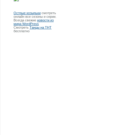
Острые козырьки
смотреть
онлайн все сезоны и серии.
Всегда свежие
новости из
мира WordPress
Смотреть
Танцы на ТНТ
бесплатно