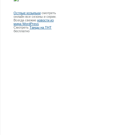
Острые козырьки
смотреть
онлайн все сезоны и серии.
Всегда свежие
новости из
мира WordPress
Смотреть
Танцы на ТНТ
бесплатно