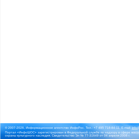
© 2007-2026, Информационное агентство ИнфоРос. Тел.: +7 495 718-84-11, E-mail:
info
Портал «ИнфоШОС» зарегистрирован в Федеральной службе по надзору в сфере массо
охраны культурного наследия. Свидетельство Эл № 77-31649 от 04 апреля 2008 г.