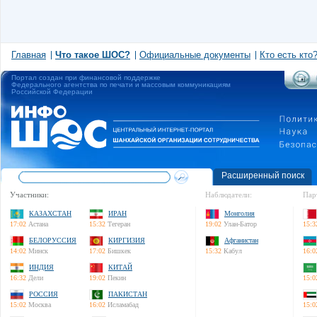
Главная
Что такое ШОС?
Официальные документы
Кто есть кто
Портал создан при финансовой поддержке
Федерального агентства по печати и массовым коммуникациям
Российской Федерации
Расширенный поиск
Участники:
Наблюдатели:
Пар
КАЗАХСТАН
ИРАН
Монголия
17:02
Астана
15:32
Тегеран
19:02
Улан-Батор
15:3
БЕЛОРУССИЯ
КИРГИЗИЯ
Афганистан
14:02
Минск
17:02
Бишкек
15:32
Кабул
16:0
ИНДИЯ
КИТАЙ
16:32
Дели
19:02
Пекин
15:0
РОССИЯ
ПАКИСТАН
15:02
Москва
16:02
Исламабад
15:0