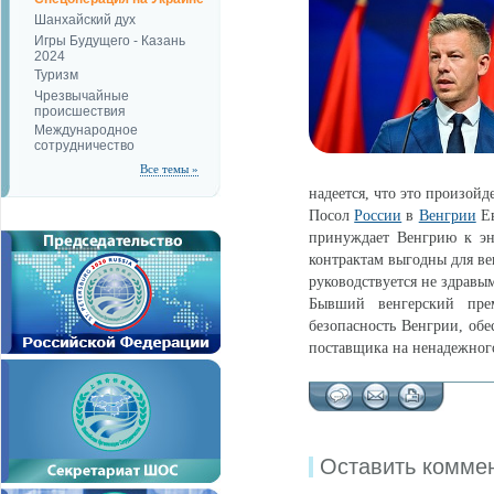
Шанхайский дух
Игры Будущего - Казань
2024
Туризм
Чрезвычайные
происшествия
Международное
сотрудничество
Все темы »
надеется, что это произойд
Посол
России
в
Венгрии
Ев
принуждает Венгрию к эн
контрактам выгодны для ве
руководствуется не здравы
Бывший венгерский пре
безопасность Венгрии, обе
поставщика на ненадежног
Оставить комме