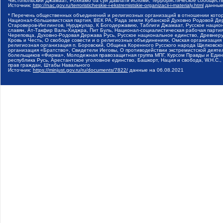
Чистопольский Джамаат, Рохнамо ба суи давлати исломи, Террористическое сообщест
Источник:
http://nac.gov.ru/terroristicheskie-i-ekstremistskie-organizacii-i-materialy.html
данные
* Перечень общественных объединений и религиозных организаций в отношении котор
Национал-большевистская партия, ВЕК РА, Рада земли Кубанской Духовно Родовой Де
Староверов-Инглингов, Нурджулар, К Богодержавию, Таблиги Джамаат, Русское наци
славян, Ат-Такфир Валь-Хиджра, Пит Буль, Национал-социалистическая рабочая парт
Череповца, Духовно-Родовая Держава Русь, Русское национальное единство, Древнер
Кровь и Честь, О свободе совести и о религиозных объединениях, Омская организаци
религиозная организация п. Боровский, Община Коренного Русского народа Щелковског
организация «Братство», Свидетели Иеговы, О противодействии экстремистской деяте
болельщиков «Фирма», Молодежная правозащитная группа МПГ, Курсом Правды и Единен
республика Русь, Арестантское уголовное единство, Башкорт, Нация и свобода, W.H.С
прав граждан, Штабы Навального
Источник:
https://minjust.gov.ru/ru/documents/7822/
данные на
06.08.2021