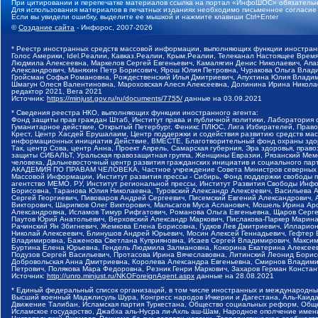
При цитировании и перепечатке материалов ссылка на портал «ИнфоШОС» обязательн
Для использования материалов в печатных изданиях необходимо письменное согласие
Если вы увидели ошибку, выделите ее мышкой и нажмите клавиши Ctrl+Enter
©
Создание сайта
- Инфорос, 2007-2026
* Реестр иностранных средств массовой информации, выполняющих функции иностранн
Голос Америки, Idel.Реалии, Кавказ.Реалии, Крым.Реалии, Телеканал Настоящее Время
Людмила Алексеевна, Маркелов Сергей Евгеньевич, Камалягин Денис Николаевич, Апах
Александрович, Маняхин Петр Борисович, Ярош Юлия Петровна, Чуракова Ольга Влади
Гройсман Софья Романовна, Рождественский Илья Дмитриевич, Апухтина Юлия Владимир
Шмагун Олеся Валентиновна, Мароховская Алеся Алексеевна, Долинина Ирина Никола
редактор 2021, Вега 2021
Источник:
https://minjust.gov.ru/ru/documents/7755/
данные на
03.09.2021
* Сведения реестра НКО, выполняющих функции иностранного агента:
Фонд защиты прав граждан Штаб, Институт права и публичной политики, Лаборатория
Гуманитарное действие, Открытый Петербург, Феникс ПЛЮС, Лига Избирателей, Правов
Крест, Центр Хасдей Ерушалаим, Центр поддержки и содействия развитию средств мас
информационных инициатив Действие, ВМЕСТЕ, Благотворительный фонд охраны здоров
Так, центр Сова, центр Анна, Проект Апрель, Самарская губерния, Эра здоровья, пр
защиты СИБАЛЬТ, Уральская правозащитная группа, Женщины Евразии, Рязанский Мемо
человека, Дальневосточный центр развития гражданских инициатив и социального пар
АКАДЕМИЯ ПО ПРАВАМ ЧЕЛОВЕКА, Частное учреждение Совета Министров северных стр
Массовой Информации, Институт развития прессы - Сибирь, Фонд поддержки свободы 
агентство МЕМО. РУ, Институт региональной прессы, Институт Развития Свободы Инф
Борисовна, Таранова Юлия Николаевна, Туровский Александр Алексеевич, Васильева 
Сергей Георгиевич, Пивоваров Андрей Сергеевич, Писемский Евгений Александрович,
Викторович, Шарипков Олег Викторович, Мальсагов Муса Асланович, Мошель Ирина Ар
Александровна, Исламов Тимур Рифгатович, Романова Ольга Евгеньевна, Щаров Серг
Паутов Юрий Анатольевич, Верховский Александр Маркович, Пислакова-Паркер Марина
Рачинский Ян Збигневич, Жемкова Елена Борисовна, Гудков Лев Дмитриевич, Иллари
Николай Алексеевич, Блинушов Андрей Юрьевич, Мосин Алексей Геннадьевич, Гефтер
Владимировна, Баженова Светлана Куприяновна, Исаев Сергей Владимирович, Максим
Буртина Елена Юрьевна, Гендель Людмила Залмановна, Кокорина Екатерина Алексеев
Подузов Сергей Васильевич, Протасова Ирина Вячеславовна, Литинский Леонид Борис
Добровольская Анна Дмитриевна, Королева Александра Евгеньевна, Смирнов Владими
Петрович, Полякова Мара Федоровна, Резник Генри Маркович, Захаров Герман Конста
Источник:
http://unro.minjust.ru/NKOForeignAgent.aspx
данные на
28.08.2021
* Единый федеральный список организаций, в том числе иностранных и международны
Высший военный Маджлисуль Шура, Конгресс народов Ичкерии и Дагестана, Аль-Каида, 
Движение Талибан, Исламская партия Туркестана, Общество социальных реформ, Общес
Исламское государство, Джабха аль-Нусра ли-Ахль аш-Шам, Народное ополчение имен