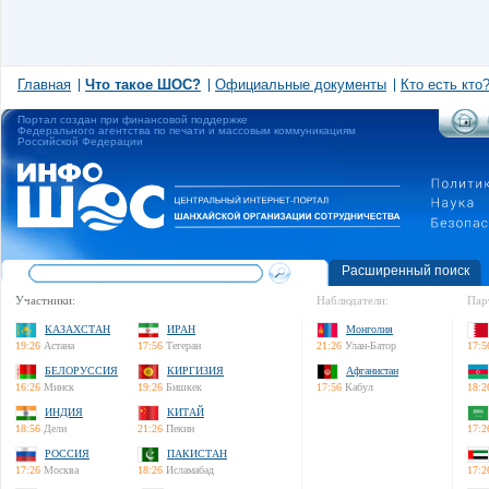
Главная
Что такое ШОС?
Официальные документы
Кто есть кто
Портал создан при финансовой поддержке
Федерального агентства по печати и массовым коммуникациям
Российской Федерации
Расширенный поиск
Участники:
Наблюдатели:
Пар
КАЗАХСТАН
ИРАН
Монголия
19:26
Астана
17:56
Тегеран
21:26
Улан-Батор
17:5
БЕЛОРУССИЯ
КИРГИЗИЯ
Афганистан
16:26
Минск
19:26
Бишкек
17:56
Кабул
18:2
ИНДИЯ
КИТАЙ
18:56
Дели
21:26
Пекин
17:2
РОССИЯ
ПАКИСТАН
17:26
Москва
18:26
Исламабад
17:2