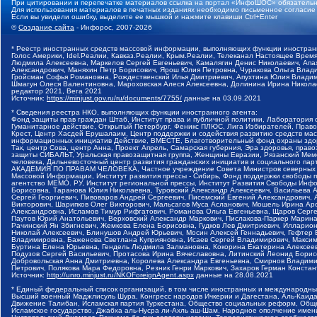
При цитировании и перепечатке материалов ссылка на портал «ИнфоШОС» обязательн
Для использования материалов в печатных изданиях необходимо письменное согласие
Если вы увидели ошибку, выделите ее мышкой и нажмите клавиши Ctrl+Enter
©
Создание сайта
- Инфорос, 2007-2026
* Реестр иностранных средств массовой информации, выполняющих функции иностранн
Голос Америки, Idel.Реалии, Кавказ.Реалии, Крым.Реалии, Телеканал Настоящее Время
Людмила Алексеевна, Маркелов Сергей Евгеньевич, Камалягин Денис Николаевич, Апах
Александрович, Маняхин Петр Борисович, Ярош Юлия Петровна, Чуракова Ольга Влади
Гройсман Софья Романовна, Рождественский Илья Дмитриевич, Апухтина Юлия Владимир
Шмагун Олеся Валентиновна, Мароховская Алеся Алексеевна, Долинина Ирина Никола
редактор 2021, Вега 2021
Источник:
https://minjust.gov.ru/ru/documents/7755/
данные на
03.09.2021
* Сведения реестра НКО, выполняющих функции иностранного агента:
Фонд защиты прав граждан Штаб, Институт права и публичной политики, Лаборатория
Гуманитарное действие, Открытый Петербург, Феникс ПЛЮС, Лига Избирателей, Правов
Крест, Центр Хасдей Ерушалаим, Центр поддержки и содействия развитию средств мас
информационных инициатив Действие, ВМЕСТЕ, Благотворительный фонд охраны здоров
Так, центр Сова, центр Анна, Проект Апрель, Самарская губерния, Эра здоровья, пр
защиты СИБАЛЬТ, Уральская правозащитная группа, Женщины Евразии, Рязанский Мемо
человека, Дальневосточный центр развития гражданских инициатив и социального пар
АКАДЕМИЯ ПО ПРАВАМ ЧЕЛОВЕКА, Частное учреждение Совета Министров северных стр
Массовой Информации, Институт развития прессы - Сибирь, Фонд поддержки свободы 
агентство МЕМО. РУ, Институт региональной прессы, Институт Развития Свободы Инф
Борисовна, Таранова Юлия Николаевна, Туровский Александр Алексеевич, Васильева 
Сергей Георгиевич, Пивоваров Андрей Сергеевич, Писемский Евгений Александрович,
Викторович, Шарипков Олег Викторович, Мальсагов Муса Асланович, Мошель Ирина Ар
Александровна, Исламов Тимур Рифгатович, Романова Ольга Евгеньевна, Щаров Серг
Паутов Юрий Анатольевич, Верховский Александр Маркович, Пислакова-Паркер Марина
Рачинский Ян Збигневич, Жемкова Елена Борисовна, Гудков Лев Дмитриевич, Иллари
Николай Алексеевич, Блинушов Андрей Юрьевич, Мосин Алексей Геннадьевич, Гефтер
Владимировна, Баженова Светлана Куприяновна, Исаев Сергей Владимирович, Максим
Буртина Елена Юрьевна, Гендель Людмила Залмановна, Кокорина Екатерина Алексеев
Подузов Сергей Васильевич, Протасова Ирина Вячеславовна, Литинский Леонид Борис
Добровольская Анна Дмитриевна, Королева Александра Евгеньевна, Смирнов Владими
Петрович, Полякова Мара Федоровна, Резник Генри Маркович, Захаров Герман Конста
Источник:
http://unro.minjust.ru/NKOForeignAgent.aspx
данные на
28.08.2021
* Единый федеральный список организаций, в том числе иностранных и международны
Высший военный Маджлисуль Шура, Конгресс народов Ичкерии и Дагестана, Аль-Каида, 
Движение Талибан, Исламская партия Туркестана, Общество социальных реформ, Общес
Исламское государство, Джабха аль-Нусра ли-Ахль аш-Шам, Народное ополчение имен