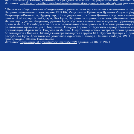
Чистопольский Джамаат, Рохнамо ба суи давлати исломи, Террористическое сообщест
Источник:
http://nac.gov.ru/terroristicheskie-i-ekstremistskie-organizacii-i-materialy.html
данные
* Перечень общественных объединений и религиозных организаций в отношении котор
Национал-большевистская партия, ВЕК РА, Рада земли Кубанской Духовно Родовой Де
Староверов-Инглингов, Нурджулар, К Богодержавию, Таблиги Джамаат, Русское наци
славян, Ат-Такфир Валь-Хиджра, Пит Буль, Национал-социалистическая рабочая парт
Череповца, Духовно-Родовая Держава Русь, Русское национальное единство, Древнер
Кровь и Честь, О свободе совести и о религиозных объединениях, Омская организаци
религиозная организация п. Боровский, Община Коренного Русского народа Щелковског
организация «Братство», Свидетели Иеговы, О противодействии экстремистской деяте
болельщиков «Фирма», Молодежная правозащитная группа МПГ, Курсом Правды и Единен
республика Русь, Арестантское уголовное единство, Башкорт, Нация и свобода, W.H.С
прав граждан, Штабы Навального
Источник:
https://minjust.gov.ru/ru/documents/7822/
данные на
06.08.2021