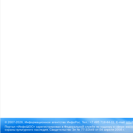
© 2007-2026, Информационное агентство ИнфоРос. Тел.: +7 495 718-84-11, E-mail:
info
Портал «ИнфоШОС» зарегистрирован в Федеральной службе по надзору в сфере массо
охраны культурного наследия. Свидетельство Эл № 77-31649 от 04 апреля 2008 г.