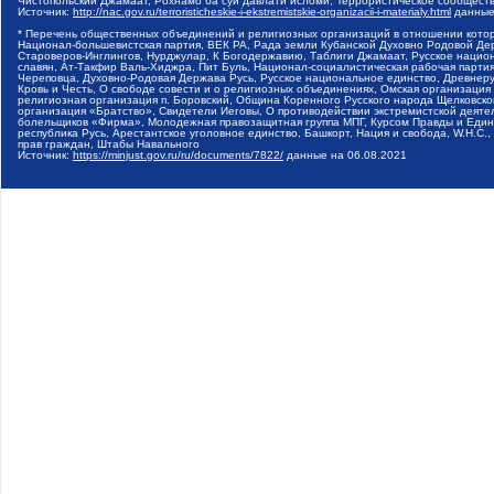
Чистопольский Джамаат, Рохнамо ба суи давлати исломи, Террористическое сообщест
Источник:
http://nac.gov.ru/terroristicheskie-i-ekstremistskie-organizacii-i-materialy.html
данные
* Перечень общественных объединений и религиозных организаций в отношении котор
Национал-большевистская партия, ВЕК РА, Рада земли Кубанской Духовно Родовой Де
Староверов-Инглингов, Нурджулар, К Богодержавию, Таблиги Джамаат, Русское наци
славян, Ат-Такфир Валь-Хиджра, Пит Буль, Национал-социалистическая рабочая парт
Череповца, Духовно-Родовая Держава Русь, Русское национальное единство, Древнер
Кровь и Честь, О свободе совести и о религиозных объединениях, Омская организаци
религиозная организация п. Боровский, Община Коренного Русского народа Щелковског
организация «Братство», Свидетели Иеговы, О противодействии экстремистской деяте
болельщиков «Фирма», Молодежная правозащитная группа МПГ, Курсом Правды и Единен
республика Русь, Арестантское уголовное единство, Башкорт, Нация и свобода, W.H.С
прав граждан, Штабы Навального
Источник:
https://minjust.gov.ru/ru/documents/7822/
данные на
06.08.2021