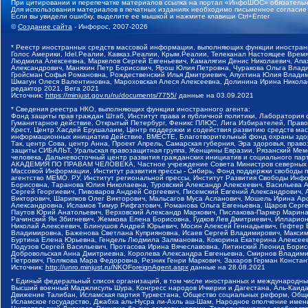
При цитировании и перепечатке материалов ссылка на портал «ИнфоШОС» обязательн
Для использования материалов в печатных изданиях необходимо письменное согласие
Если вы увидели ошибку, выделите ее мышкой и нажмите клавиши Ctrl+Enter
©
Создание сайта
- Инфорос, 2007-2026
* Реестр иностранных средств массовой информации, выполняющих функции иностранн
Голос Америки, Idel.Реалии, Кавказ.Реалии, Крым.Реалии, Телеканал Настоящее Время
Людмила Алексеевна, Маркелов Сергей Евгеньевич, Камалягин Денис Николаевич, Апах
Александрович, Маняхин Петр Борисович, Ярош Юлия Петровна, Чуракова Ольга Влади
Гройсман Софья Романовна, Рождественский Илья Дмитриевич, Апухтина Юлия Владимир
Шмагун Олеся Валентиновна, Мароховская Алеся Алексеевна, Долинина Ирина Никола
редактор 2021, Вега 2021
Источник:
https://minjust.gov.ru/ru/documents/7755/
данные на
03.09.2021
* Сведения реестра НКО, выполняющих функции иностранного агента:
Фонд защиты прав граждан Штаб, Институт права и публичной политики, Лаборатория
Гуманитарное действие, Открытый Петербург, Феникс ПЛЮС, Лига Избирателей, Правов
Крест, Центр Хасдей Ерушалаим, Центр поддержки и содействия развитию средств мас
информационных инициатив Действие, ВМЕСТЕ, Благотворительный фонд охраны здоров
Так, центр Сова, центр Анна, Проект Апрель, Самарская губерния, Эра здоровья, пр
защиты СИБАЛЬТ, Уральская правозащитная группа, Женщины Евразии, Рязанский Мемо
человека, Дальневосточный центр развития гражданских инициатив и социального пар
АКАДЕМИЯ ПО ПРАВАМ ЧЕЛОВЕКА, Частное учреждение Совета Министров северных стр
Массовой Информации, Институт развития прессы - Сибирь, Фонд поддержки свободы 
агентство МЕМО. РУ, Институт региональной прессы, Институт Развития Свободы Инф
Борисовна, Таранова Юлия Николаевна, Туровский Александр Алексеевич, Васильева 
Сергей Георгиевич, Пивоваров Андрей Сергеевич, Писемский Евгений Александрович,
Викторович, Шарипков Олег Викторович, Мальсагов Муса Асланович, Мошель Ирина Ар
Александровна, Исламов Тимур Рифгатович, Романова Ольга Евгеньевна, Щаров Серг
Паутов Юрий Анатольевич, Верховский Александр Маркович, Пислакова-Паркер Марина
Рачинский Ян Збигневич, Жемкова Елена Борисовна, Гудков Лев Дмитриевич, Иллари
Николай Алексеевич, Блинушов Андрей Юрьевич, Мосин Алексей Геннадьевич, Гефтер
Владимировна, Баженова Светлана Куприяновна, Исаев Сергей Владимирович, Максим
Буртина Елена Юрьевна, Гендель Людмила Залмановна, Кокорина Екатерина Алексеев
Подузов Сергей Васильевич, Протасова Ирина Вячеславовна, Литинский Леонид Борис
Добровольская Анна Дмитриевна, Королева Александра Евгеньевна, Смирнов Владими
Петрович, Полякова Мара Федоровна, Резник Генри Маркович, Захаров Герман Конста
Источник:
http://unro.minjust.ru/NKOForeignAgent.aspx
данные на
28.08.2021
* Единый федеральный список организаций, в том числе иностранных и международны
Высший военный Маджлисуль Шура, Конгресс народов Ичкерии и Дагестана, Аль-Каида, 
Движение Талибан, Исламская партия Туркестана, Общество социальных реформ, Общес
Исламское государство, Джабха аль-Нусра ли-Ахль аш-Шам, Народное ополчение имен