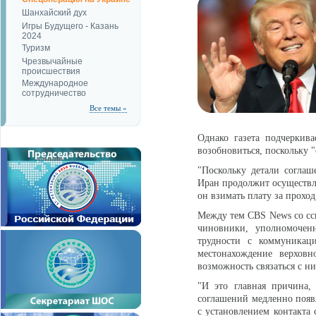
Шанхайский дух
Игры Будущего - Казань
2024
Туризм
Чрезвычайные
происшествия
Международное
сотрудничество
Все темы »
Однако газета подчеркива
возобновиться, поскольку "
"Поскольку детали соглаш
Иран продолжит осуществля
он взимать плату за прохо
Между тем CBS News со сс
чиновники, уполномоченн
трудности с коммуникаци
местонахождение верхов
возможность связаться с н
"И это главная причина,
соглашений медленно появл
с установлением контакта