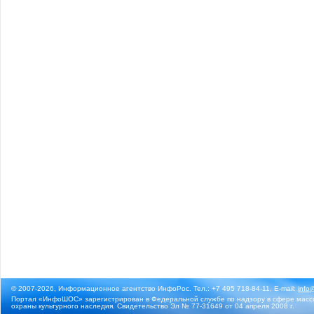
© 2007-2026, Информационное агентство ИнфоРос. Тел.: +7 495 718-84-11, E-mail:
info
Портал «ИнфоШОС» зарегистрирован в Федеральной службе по надзору в сфере массо
охраны культурного наследия. Свидетельство Эл № 77-31649 от 04 апреля 2008 г.