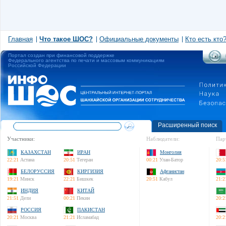
Главная
Что такое ШОС?
Официальные документы
Кто есть кто
Портал создан при финансовой поддержке
Федерального агентства по печати и массовым коммуникациям
Российской Федерации
Расширенный поиск
Участники:
Наблюдатели:
Пар
КАЗАХСТАН
ИРАН
Монголия
22:21
Астана
20:51
Тегеран
00:21
Улан-Батор
20:5
БЕЛОРУССИЯ
КИРГИЗИЯ
Афганистан
19:21
Минск
22:21
Бишкек
20:51
Кабул
21:2
ИНДИЯ
КИТАЙ
21:51
Дели
00:21
Пекин
20:2
РОССИЯ
ПАКИСТАН
20:21
Москва
21:21
Исламабад
20:2