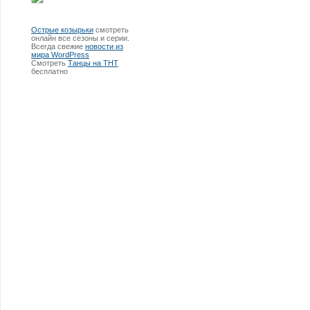
Острые козырьки
смотреть
онлайн все сезоны и серии.
Всегда свежие
новости из
мира WordPress
Смотреть
Танцы на ТНТ
бесплатно