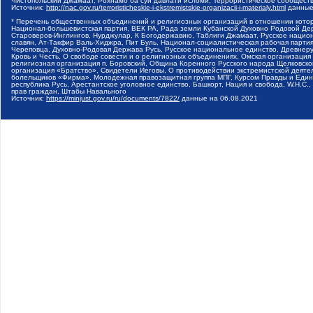
Чистопольский Джамаат, Рохнамо ба суи давлати исломи, Террористическое сообщест
Источник:
http://nac.gov.ru/terroristicheskie-i-ekstremistskie-organizacii-i-materialy.html
данные
* Перечень общественных объединений и религиозных организаций в отношении котор
Национал-большевистская партия, ВЕК РА, Рада земли Кубанской Духовно Родовой Де
Староверов-Инглингов, Нурджулар, К Богодержавию, Таблиги Джамаат, Русское наци
славян, Ат-Такфир Валь-Хиджра, Пит Буль, Национал-социалистическая рабочая парт
Череповца, Духовно-Родовая Держава Русь, Русское национальное единство, Древнер
Кровь и Честь, О свободе совести и о религиозных объединениях, Омская организаци
религиозная организация п. Боровский, Община Коренного Русского народа Щелковског
организация «Братство», Свидетели Иеговы, О противодействии экстремистской деяте
болельщиков «Фирма», Молодежная правозащитная группа МПГ, Курсом Правды и Единен
республика Русь, Арестантское уголовное единство, Башкорт, Нация и свобода, W.H.С
прав граждан, Штабы Навального
Источник:
https://minjust.gov.ru/ru/documents/7822/
данные на
06.08.2021