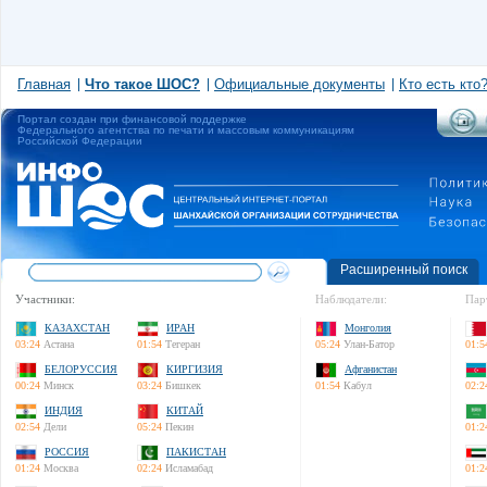
Главная
Что такое ШОС?
Официальные документы
Кто есть кто
Портал создан при финансовой поддержке
Федерального агентства по печати и массовым коммуникациям
Российской Федерации
Расширенный поиск
Участники:
Наблюдатели:
Пар
КАЗАХСТАН
ИРАН
Монголия
03:24
Астана
01:54
Тегеран
05:24
Улан-Батор
01:5
БЕЛОРУССИЯ
КИРГИЗИЯ
Афганистан
00:24
Минск
03:24
Бишкек
01:54
Кабул
02:2
ИНДИЯ
КИТАЙ
02:54
Дели
05:24
Пекин
01:2
РОССИЯ
ПАКИСТАН
01:24
Москва
02:24
Исламабад
01:2