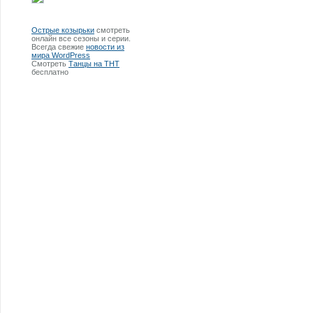
Острые козырьки
смотреть
онлайн все сезоны и серии.
Всегда свежие
новости из
мира WordPress
Смотреть
Танцы на ТНТ
бесплатно