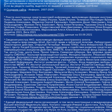
При цитировании и перепечатке материалов ссылка на портал «ИнфоШОС» обязательн
Для использования материалов в печатных изданиях необходимо письменное согласие
Если вы увидели ошибку, выделите ее мышкой и нажмите клавиши Ctrl+Enter
©
Создание сайта
- Инфорос, 2007-2026
* Реестр иностранных средств массовой информации, выполняющих функции иностранн
Голос Америки, Idel.Реалии, Кавказ.Реалии, Крым.Реалии, Телеканал Настоящее Время
Людмила Алексеевна, Маркелов Сергей Евгеньевич, Камалягин Денис Николаевич, Апах
Александрович, Маняхин Петр Борисович, Ярош Юлия Петровна, Чуракова Ольга Влади
Гройсман Софья Романовна, Рождественский Илья Дмитриевич, Апухтина Юлия Владимир
Шмагун Олеся Валентиновна, Мароховская Алеся Алексеевна, Долинина Ирина Никола
редактор 2021, Вега 2021
Источник:
https://minjust.gov.ru/ru/documents/7755/
данные на
03.09.2021
* Сведения реестра НКО, выполняющих функции иностранного агента:
Фонд защиты прав граждан Штаб, Институт права и публичной политики, Лаборатория
Гуманитарное действие, Открытый Петербург, Феникс ПЛЮС, Лига Избирателей, Правов
Крест, Центр Хасдей Ерушалаим, Центр поддержки и содействия развитию средств мас
информационных инициатив Действие, ВМЕСТЕ, Благотворительный фонд охраны здоров
Так, центр Сова, центр Анна, Проект Апрель, Самарская губерния, Эра здоровья, пр
защиты СИБАЛЬТ, Уральская правозащитная группа, Женщины Евразии, Рязанский Мемо
человека, Дальневосточный центр развития гражданских инициатив и социального пар
АКАДЕМИЯ ПО ПРАВАМ ЧЕЛОВЕКА, Частное учреждение Совета Министров северных стр
Массовой Информации, Институт развития прессы - Сибирь, Фонд поддержки свободы 
агентство МЕМО. РУ, Институт региональной прессы, Институт Развития Свободы Инф
Борисовна, Таранова Юлия Николаевна, Туровский Александр Алексеевич, Васильева 
Сергей Георгиевич, Пивоваров Андрей Сергеевич, Писемский Евгений Александрович,
Викторович, Шарипков Олег Викторович, Мальсагов Муса Асланович, Мошель Ирина Ар
Александровна, Исламов Тимур Рифгатович, Романова Ольга Евгеньевна, Щаров Серг
Паутов Юрий Анатольевич, Верховский Александр Маркович, Пислакова-Паркер Марина
Рачинский Ян Збигневич, Жемкова Елена Борисовна, Гудков Лев Дмитриевич, Иллари
Николай Алексеевич, Блинушов Андрей Юрьевич, Мосин Алексей Геннадьевич, Гефтер
Владимировна, Баженова Светлана Куприяновна, Исаев Сергей Владимирович, Максим
Буртина Елена Юрьевна, Гендель Людмила Залмановна, Кокорина Екатерина Алексеев
Подузов Сергей Васильевич, Протасова Ирина Вячеславовна, Литинский Леонид Борис
Добровольская Анна Дмитриевна, Королева Александра Евгеньевна, Смирнов Владими
Петрович, Полякова Мара Федоровна, Резник Генри Маркович, Захаров Герман Конста
Источник:
http://unro.minjust.ru/NKOForeignAgent.aspx
данные на
28.08.2021
* Единый федеральный список организаций, в том числе иностранных и международны
Высший военный Маджлисуль Шура, Конгресс народов Ичкерии и Дагестана, Аль-Каида, 
Движение Талибан, Исламская партия Туркестана, Общество социальных реформ, Общес
Исламское государство, Джабха аль-Нусра ли-Ахль аш-Шам, Народное ополчение имен