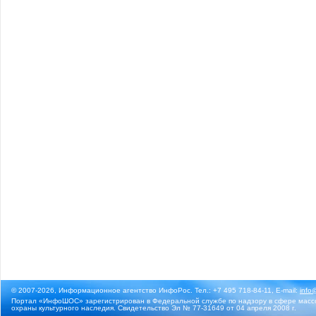
© 2007-2026, Информационное агентство ИнфоРос. Тел.: +7 495 718-84-11, E-mail:
info
Портал «ИнфоШОС» зарегистрирован в Федеральной службе по надзору в сфере массо
охраны культурного наследия. Свидетельство Эл № 77-31649 от 04 апреля 2008 г.