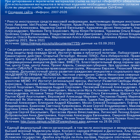
При цитировании и перепечатке материалов ссылка на портал «ИнфоШОС» обязательн
Для использования материалов в печатных изданиях необходимо письменное согласие
Если вы увидели ошибку, выделите ее мышкой и нажмите клавиши Ctrl+Enter
©
Создание сайта
- Инфорос, 2007-2026
* Реестр иностранных средств массовой информации, выполняющих функции иностранн
Голос Америки, Idel.Реалии, Кавказ.Реалии, Крым.Реалии, Телеканал Настоящее Время
Людмила Алексеевна, Маркелов Сергей Евгеньевич, Камалягин Денис Николаевич, Апах
Александрович, Маняхин Петр Борисович, Ярош Юлия Петровна, Чуракова Ольга Влади
Гройсман Софья Романовна, Рождественский Илья Дмитриевич, Апухтина Юлия Владимир
Шмагун Олеся Валентиновна, Мароховская Алеся Алексеевна, Долинина Ирина Никола
редактор 2021, Вега 2021
Источник:
https://minjust.gov.ru/ru/documents/7755/
данные на
03.09.2021
* Сведения реестра НКО, выполняющих функции иностранного агента:
Фонд защиты прав граждан Штаб, Институт права и публичной политики, Лаборатория
Гуманитарное действие, Открытый Петербург, Феникс ПЛЮС, Лига Избирателей, Правов
Крест, Центр Хасдей Ерушалаим, Центр поддержки и содействия развитию средств мас
информационных инициатив Действие, ВМЕСТЕ, Благотворительный фонд охраны здоров
Так, центр Сова, центр Анна, Проект Апрель, Самарская губерния, Эра здоровья, пр
защиты СИБАЛЬТ, Уральская правозащитная группа, Женщины Евразии, Рязанский Мемо
человека, Дальневосточный центр развития гражданских инициатив и социального пар
АКАДЕМИЯ ПО ПРАВАМ ЧЕЛОВЕКА, Частное учреждение Совета Министров северных стр
Массовой Информации, Институт развития прессы - Сибирь, Фонд поддержки свободы 
агентство МЕМО. РУ, Институт региональной прессы, Институт Развития Свободы Инф
Борисовна, Таранова Юлия Николаевна, Туровский Александр Алексеевич, Васильева 
Сергей Георгиевич, Пивоваров Андрей Сергеевич, Писемский Евгений Александрович,
Викторович, Шарипков Олег Викторович, Мальсагов Муса Асланович, Мошель Ирина Ар
Александровна, Исламов Тимур Рифгатович, Романова Ольга Евгеньевна, Щаров Серг
Паутов Юрий Анатольевич, Верховский Александр Маркович, Пислакова-Паркер Марина
Рачинский Ян Збигневич, Жемкова Елена Борисовна, Гудков Лев Дмитриевич, Иллари
Николай Алексеевич, Блинушов Андрей Юрьевич, Мосин Алексей Геннадьевич, Гефтер
Владимировна, Баженова Светлана Куприяновна, Исаев Сергей Владимирович, Максим
Буртина Елена Юрьевна, Гендель Людмила Залмановна, Кокорина Екатерина Алексеев
Подузов Сергей Васильевич, Протасова Ирина Вячеславовна, Литинский Леонид Борис
Добровольская Анна Дмитриевна, Королева Александра Евгеньевна, Смирнов Владими
Петрович, Полякова Мара Федоровна, Резник Генри Маркович, Захаров Герман Конста
Источник:
http://unro.minjust.ru/NKOForeignAgent.aspx
данные на
28.08.2021
* Единый федеральный список организаций, в том числе иностранных и международны
Высший военный Маджлисуль Шура, Конгресс народов Ичкерии и Дагестана, Аль-Каида, 
Движение Талибан, Исламская партия Туркестана, Общество социальных реформ, Общес
Исламское государство, Джабха аль-Нусра ли-Ахль аш-Шам, Народное ополчение имен