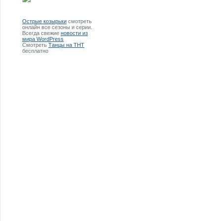
Острые козырьки
смотреть
онлайн все сезоны и серии.
Всегда свежие
новости из
мира WordPress
Смотреть
Танцы на ТНТ
бесплатно