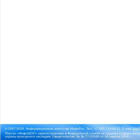
© 2007-2026, Информационное агентство ИнфоРос. Тел.: +7 495 718-84-11, E-mail:
info
Портал «ИнфоШОС» зарегистрирован в Федеральной службе по надзору в сфере массо
охраны культурного наследия. Свидетельство Эл № 77-31649 от 04 апреля 2008 г.