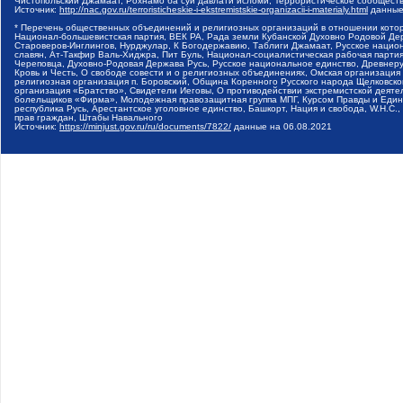
Чистопольский Джамаат, Рохнамо ба суи давлати исломи, Террористическое сообщест
Источник:
http://nac.gov.ru/terroristicheskie-i-ekstremistskie-organizacii-i-materialy.html
данные
* Перечень общественных объединений и религиозных организаций в отношении котор
Национал-большевистская партия, ВЕК РА, Рада земли Кубанской Духовно Родовой Де
Староверов-Инглингов, Нурджулар, К Богодержавию, Таблиги Джамаат, Русское наци
славян, Ат-Такфир Валь-Хиджра, Пит Буль, Национал-социалистическая рабочая парт
Череповца, Духовно-Родовая Держава Русь, Русское национальное единство, Древнер
Кровь и Честь, О свободе совести и о религиозных объединениях, Омская организаци
религиозная организация п. Боровский, Община Коренного Русского народа Щелковског
организация «Братство», Свидетели Иеговы, О противодействии экстремистской деяте
болельщиков «Фирма», Молодежная правозащитная группа МПГ, Курсом Правды и Единен
республика Русь, Арестантское уголовное единство, Башкорт, Нация и свобода, W.H.С
прав граждан, Штабы Навального
Источник:
https://minjust.gov.ru/ru/documents/7822/
данные на
06.08.2021