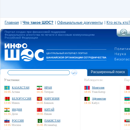
Главная
Что такое ШОС?
Официальные документы
Кто есть кто
Портал создан при финансовой поддержке
Федерального агентства по печати и массовым коммуникациям
Российской Федерации
Расширенный поиск
Участники:
Наблюдатели:
Пар
КАЗАХСТАН
ИРАН
Монголия
16:05
Астана
14:35
Тегеран
18:05
Улан-Батор
14:3
БЕЛОРУССИЯ
КИРГИЗИЯ
Афганистан
13:05
Минск
16:05
Бишкек
14:35
Кабул
15:0
ИНДИЯ
КИТАЙ
15:35
Дели
18:05
Пекин
14:0
РОССИЯ
ПАКИСТАН
14:05
Москва
15:05
Исламабад
14:0