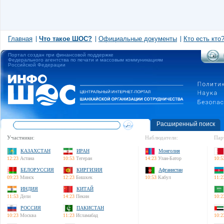
Главная
Что такое ШОС?
Официальные документы
Кто есть кто
Портал создан при финансовой поддержке
Федерального агентства по печати и массовым коммуникациям
Российской Федерации
Расширенный поиск
Участники:
Наблюдатели:
Пар
КАЗАХСТАН
ИРАН
Монголия
12:23
Астана
10:53
Тегеран
14:23
Улан-Батор
10:5
БЕЛОРУССИЯ
КИРГИЗИЯ
Афганистан
09:23
Минск
12:23
Бишкек
10:53
Кабул
11:2
ИНДИЯ
КИТАЙ
11:53
Дели
14:23
Пекин
10:2
РОССИЯ
ПАКИСТАН
10:23
Москва
11:23
Исламабад
10:2