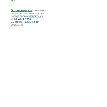
Острые козырьки
смотреть
онлайн все сезоны и серии.
Всегда свежие
новости из
мира WordPress
Смотреть
Танцы на ТНТ
бесплатно