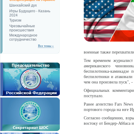
Шанхайский дух
Игры Будущего - Казань
2024
Туризм
Чрезвычайные
происшествия
Международное
сотрудничество
Все темы »
военные также перехватил
Тем временем журналист 
американского чиновни
беспилотника-камикадзе 
беспилотники и атаковали 
чем она произвела пуск", -
Официальных комментар
поступало.
Ранее агентство Fars New
портового города на юге И
Согласно сообщению, взры
востоку от Бендер-Аббаса 