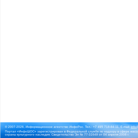
© 2007-2026, Информационное агентство ИнфоРос. Тел.: +7 495 718-84-11, E-mail:
info
Портал «ИнфоШОС» зарегистрирован в Федеральной службе по надзору в сфере массо
охраны культурного наследия. Свидетельство Эл № 77-31649 от 04 апреля 2008 г.