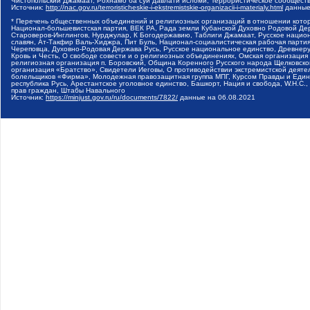
Чистопольский Джамаат, Рохнамо ба суи давлати исломи, Террористическое сообщест
Источник:
http://nac.gov.ru/terroristicheskie-i-ekstremistskie-organizacii-i-materialy.html
данные
* Перечень общественных объединений и религиозных организаций в отношении котор
Национал-большевистская партия, ВЕК РА, Рада земли Кубанской Духовно Родовой Де
Староверов-Инглингов, Нурджулар, К Богодержавию, Таблиги Джамаат, Русское наци
славян, Ат-Такфир Валь-Хиджра, Пит Буль, Национал-социалистическая рабочая парт
Череповца, Духовно-Родовая Держава Русь, Русское национальное единство, Древнер
Кровь и Честь, О свободе совести и о религиозных объединениях, Омская организаци
религиозная организация п. Боровский, Община Коренного Русского народа Щелковског
организация «Братство», Свидетели Иеговы, О противодействии экстремистской деяте
болельщиков «Фирма», Молодежная правозащитная группа МПГ, Курсом Правды и Единен
республика Русь, Арестантское уголовное единство, Башкорт, Нация и свобода, W.H.С
прав граждан, Штабы Навального
Источник:
https://minjust.gov.ru/ru/documents/7822/
данные на
06.08.2021