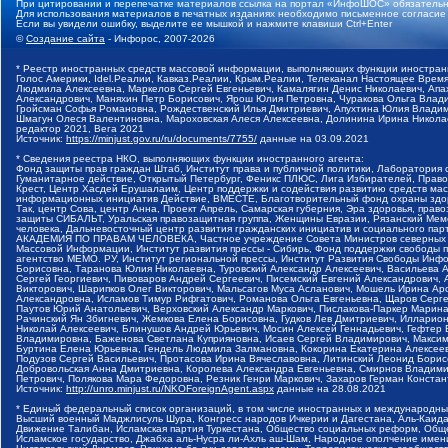
При цитировании и перепечатке материалов ссылка на портал «ИнфоШОС» обязательн
Для использования материалов в печатных изданиях необходимо письменное согласие
Если вы увидели ошибку, выделите ее мышкой и нажмите клавиши Ctrl+Enter
©
Создание сайта
- Инфорос, 2007-2026
* Реестр иностранных средств массовой информации, выполняющих функции иностранн
Голос Америки, Idel.Реалии, Кавказ.Реалии, Крым.Реалии, Телеканал Настоящее Время
Людмила Алексеевна, Маркелов Сергей Евгеньевич, Камалягин Денис Николаевич, Апах
Александрович, Маняхин Петр Борисович, Ярош Юлия Петровна, Чуракова Ольга Влади
Гройсман Софья Романовна, Рождественский Илья Дмитриевич, Апухтина Юлия Владимир
Шмагун Олеся Валентиновна, Мароховская Алеся Алексеевна, Долинина Ирина Никола
редактор 2021, Вега 2021
Источник:
https://minjust.gov.ru/ru/documents/7755/
данные на
03.09.2021
* Сведения реестра НКО, выполняющих функции иностранного агента:
Фонд защиты прав граждан Штаб, Институт права и публичной политики, Лаборатория
Гуманитарное действие, Открытый Петербург, Феникс ПЛЮС, Лига Избирателей, Правов
Крест, Центр Хасдей Ерушалаим, Центр поддержки и содействия развитию средств мас
информационных инициатив Действие, ВМЕСТЕ, Благотворительный фонд охраны здоров
Так, центр Сова, центр Анна, Проект Апрель, Самарская губерния, Эра здоровья, пр
защиты СИБАЛЬТ, Уральская правозащитная группа, Женщины Евразии, Рязанский Мемо
человека, Дальневосточный центр развития гражданских инициатив и социального пар
АКАДЕМИЯ ПО ПРАВАМ ЧЕЛОВЕКА, Частное учреждение Совета Министров северных стр
Массовой Информации, Институт развития прессы - Сибирь, Фонд поддержки свободы 
агентство МЕМО. РУ, Институт региональной прессы, Институт Развития Свободы Инф
Борисовна, Таранова Юлия Николаевна, Туровский Александр Алексеевич, Васильева 
Сергей Георгиевич, Пивоваров Андрей Сергеевич, Писемский Евгений Александрович,
Викторович, Шарипков Олег Викторович, Мальсагов Муса Асланович, Мошель Ирина Ар
Александровна, Исламов Тимур Рифгатович, Романова Ольга Евгеньевна, Щаров Серг
Паутов Юрий Анатольевич, Верховский Александр Маркович, Пислакова-Паркер Марина
Рачинский Ян Збигневич, Жемкова Елена Борисовна, Гудков Лев Дмитриевич, Иллари
Николай Алексеевич, Блинушов Андрей Юрьевич, Мосин Алексей Геннадьевич, Гефтер
Владимировна, Баженова Светлана Куприяновна, Исаев Сергей Владимирович, Максим
Буртина Елена Юрьевна, Гендель Людмила Залмановна, Кокорина Екатерина Алексеев
Подузов Сергей Васильевич, Протасова Ирина Вячеславовна, Литинский Леонид Борис
Добровольская Анна Дмитриевна, Королева Александра Евгеньевна, Смирнов Владими
Петрович, Полякова Мара Федоровна, Резник Генри Маркович, Захаров Герман Конста
Источник:
http://unro.minjust.ru/NKOForeignAgent.aspx
данные на
28.08.2021
* Единый федеральный список организаций, в том числе иностранных и международны
Высший военный Маджлисуль Шура, Конгресс народов Ичкерии и Дагестана, Аль-Каида, 
Движение Талибан, Исламская партия Туркестана, Общество социальных реформ, Общес
Исламское государство, Джабха аль-Нусра ли-Ахль аш-Шам, Народное ополчение имен