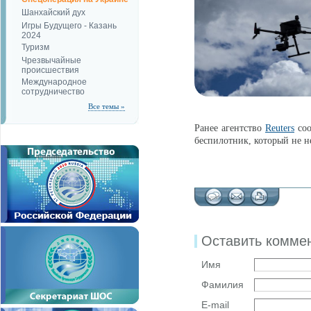
Шанхайский дух
Игры Будущего - Казань
2024
Туризм
Чрезвычайные
происшествия
Международное
сотрудничество
Все темы »
Ранее агентство
Reuters
соо
беспилотник, который не н
Оставить комме
Имя
Фамилия
E-mail