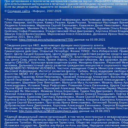
При цитировании и перепечатке материалов ссылка на портал «ИнфоШОС» обязательн
Для использования материалов в печатных изданиях необходимо письменное согласие
Если вы увидели ошибку, выделите ее мышкой и нажмите клавиши Ctrl+Enter
©
Создание сайта
- Инфорос, 2007-2026
* Реестр иностранных средств массовой информации, выполняющих функции иностранн
Голос Америки, Idel.Реалии, Кавказ.Реалии, Крым.Реалии, Телеканал Настоящее Время
Людмила Алексеевна, Маркелов Сергей Евгеньевич, Камалягин Денис Николаевич, Апах
Александрович, Маняхин Петр Борисович, Ярош Юлия Петровна, Чуракова Ольга Влади
Гройсман Софья Романовна, Рождественский Илья Дмитриевич, Апухтина Юлия Владимир
Шмагун Олеся Валентиновна, Мароховская Алеся Алексеевна, Долинина Ирина Никола
редактор 2021, Вега 2021
Источник:
https://minjust.gov.ru/ru/documents/7755/
данные на
03.09.2021
* Сведения реестра НКО, выполняющих функции иностранного агента:
Фонд защиты прав граждан Штаб, Институт права и публичной политики, Лаборатория
Гуманитарное действие, Открытый Петербург, Феникс ПЛЮС, Лига Избирателей, Правов
Крест, Центр Хасдей Ерушалаим, Центр поддержки и содействия развитию средств мас
информационных инициатив Действие, ВМЕСТЕ, Благотворительный фонд охраны здоров
Так, центр Сова, центр Анна, Проект Апрель, Самарская губерния, Эра здоровья, пр
защиты СИБАЛЬТ, Уральская правозащитная группа, Женщины Евразии, Рязанский Мемо
человека, Дальневосточный центр развития гражданских инициатив и социального пар
АКАДЕМИЯ ПО ПРАВАМ ЧЕЛОВЕКА, Частное учреждение Совета Министров северных стр
Массовой Информации, Институт развития прессы - Сибирь, Фонд поддержки свободы 
агентство МЕМО. РУ, Институт региональной прессы, Институт Развития Свободы Инф
Борисовна, Таранова Юлия Николаевна, Туровский Александр Алексеевич, Васильева 
Сергей Георгиевич, Пивоваров Андрей Сергеевич, Писемский Евгений Александрович,
Викторович, Шарипков Олег Викторович, Мальсагов Муса Асланович, Мошель Ирина Ар
Александровна, Исламов Тимур Рифгатович, Романова Ольга Евгеньевна, Щаров Серг
Паутов Юрий Анатольевич, Верховский Александр Маркович, Пислакова-Паркер Марина
Рачинский Ян Збигневич, Жемкова Елена Борисовна, Гудков Лев Дмитриевич, Иллари
Николай Алексеевич, Блинушов Андрей Юрьевич, Мосин Алексей Геннадьевич, Гефтер
Владимировна, Баженова Светлана Куприяновна, Исаев Сергей Владимирович, Максим
Буртина Елена Юрьевна, Гендель Людмила Залмановна, Кокорина Екатерина Алексеев
Подузов Сергей Васильевич, Протасова Ирина Вячеславовна, Литинский Леонид Борис
Добровольская Анна Дмитриевна, Королева Александра Евгеньевна, Смирнов Владими
Петрович, Полякова Мара Федоровна, Резник Генри Маркович, Захаров Герман Конста
Источник:
http://unro.minjust.ru/NKOForeignAgent.aspx
данные на
28.08.2021
* Единый федеральный список организаций, в том числе иностранных и международны
Высший военный Маджлисуль Шура, Конгресс народов Ичкерии и Дагестана, Аль-Каида, 
Движение Талибан, Исламская партия Туркестана, Общество социальных реформ, Общес
Исламское государство, Джабха аль-Нусра ли-Ахль аш-Шам, Народное ополчение имен