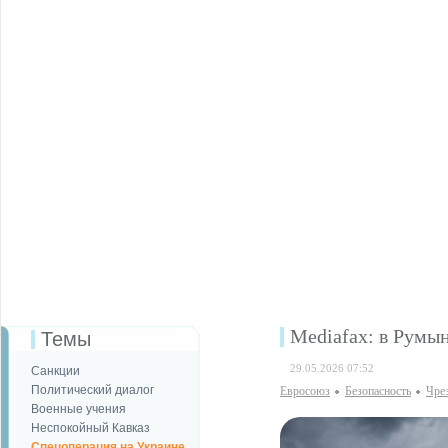
Mediafax: в Румы
Темы
29.05.2026 07:52
Санкции
Политический диалог
Евросоюз
Безопаcность
Чре
Военные учения
Неспокойный Кавказ
Спецоперация на Украине