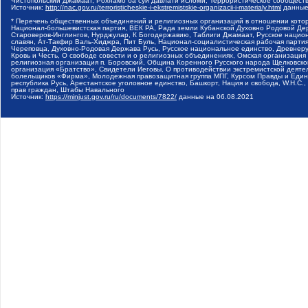
Чистопольский Джамаат, Рохнамо ба суи давлати исломи, Террористическое сообщест
Источник:
http://nac.gov.ru/terroristicheskie-i-ekstremistskie-organizacii-i-materialy.html
данные
* Перечень общественных объединений и религиозных организаций в отношении котор
Национал-большевистская партия, ВЕК РА, Рада земли Кубанской Духовно Родовой Де
Староверов-Инглингов, Нурджулар, К Богодержавию, Таблиги Джамаат, Русское наци
славян, Ат-Такфир Валь-Хиджра, Пит Буль, Национал-социалистическая рабочая парт
Череповца, Духовно-Родовая Держава Русь, Русское национальное единство, Древнер
Кровь и Честь, О свободе совести и о религиозных объединениях, Омская организаци
религиозная организация п. Боровский, Община Коренного Русского народа Щелковског
организация «Братство», Свидетели Иеговы, О противодействии экстремистской деяте
болельщиков «Фирма», Молодежная правозащитная группа МПГ, Курсом Правды и Единен
республика Русь, Арестантское уголовное единство, Башкорт, Нация и свобода, W.H.С
прав граждан, Штабы Навального
Источник:
https://minjust.gov.ru/ru/documents/7822/
данные на
06.08.2021