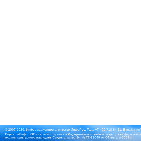
© 2007-2026, Информационное агентство ИнфоРос. Тел.: +7 495 718-84-11, E-mail:
info
Портал «ИнфоШОС» зарегистрирован в Федеральной службе по надзору в сфере массо
охраны культурного наследия. Свидетельство Эл № 77-31649 от 04 апреля 2008 г.