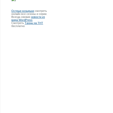
Острые козырьки
смотреть
онлайн все сезоны и серии.
Всегда свежие
новости из
мира WordPress
Смотреть
Танцы на ТНТ
бесплатно