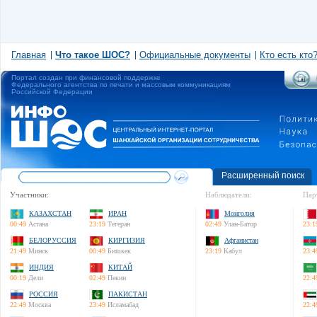
Главная
Что такое ШОС?
Официальные документы
Кто есть кто
Портал создан при финансовой поддержке
Федерального агентства по печати и массовым коммуникациям
Российской Федерации
Расширенный поиск
Участники:
Наблюдатели:
Пар
КАЗАХСТАН
ИРАН
Монголия
00:49
Астана
23:19
Тегеран
02:49
Улан-Батор
23:1
БЕЛОРУССИЯ
КИРГИЗИЯ
Афганистан
21:49
Минск
00:49
Бишкек
23:19
Кабул
23:4
ИНДИЯ
КИТАЙ
00:19
Дели
02:49
Пекин
22:4
РОССИЯ
ПАКИСТАН
22:49
Москва
23:49
Исламабад
22:4