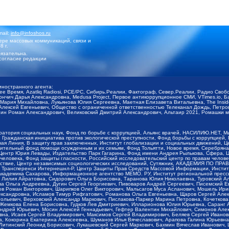
mail:
info@infoshos.ru
ре массовых коммуникаций, связи и
8 г.
язательна.
согласие редакции
иностранного агента:
щее Время, Azatliq Radiosi, PCE/PC, Сибирь.Реалии, Фактограф, Север.Реалии, Радио Св
ончич Дарья Александровна, Medusa Project, Первое антикоррупционное СМИ, VTimes.io, 
ария Михайловна, Лукьянова Юлия Сергеевна, Маетная Елизавета Витальевна, The Insid
ексей Евгеньевич, Общество с ограниченной ответственностью Телеканал Дождь, Петров 
н Роман Александрович, Великовский Дмитрий Александрович, Альтаир 2021, Ромашки мо
оратория социальных наук, Фонд по борьбе с коррупцией, Альянс врачей, НАСИЛИЮ.НЕТ, 
Гражданская инициатива против экологической преступности, Фонд борьбы с коррупцией,
чая Линия, В защиту прав заключенных, Институт глобализации и социальных движений,
тельный фонд помощи осужденным и их семьям, Фонд Тольятти, Новое время, Серебряная т
Центр Юрия Левады, Издательство Парк Гагарина, Фонд имени Андрея Рылькова, Сфера, 
еловека, Фонд защиты гласности, Российский исследовательский центр по правам челове
йствие, Центр независимых социологических исследований, Сутяжник, АКАДЕМИЯ ПО ПР
р Трансперенси Интернешнл-Р, Центр Защиты Прав Средств Массовой Информации, Институ
 академика Сахарова, Информационное агентство МЕМО. РУ, Институт региональной пресс
Лилия Айратовна, Сидорович Ольга Борисовна, Таранова Юлия Николаевна, Туровский Ал
а Ольга Андреевна, Дугин Сергей Георгиевич, Пивоваров Андрей Сергеевич, Писемский Е
в Роман Викторович, Шарипков Олег Викторович, Мальсагов Муса Асланович, Мошель Ири
ександровна, Исламов Тимур Рифгатович, Романова Ольга Евгеньевна, Щаров Сергей Але
льевич, Верховский Александр Маркович, Пислакова-Паркер Марина Петровна, Кочеткова
, Жемкова Елена Борисовна, Гудков Лев Дмитриевич, Илларионова Юлия Юрьевна, Саранг
Андрей Юрьевич, Мосин Алексей Геннадьевич, Гефтер Валентин Михайлович, Симонов Але
а, Исаев Сергей Владимирович, Максимов Сергей Владимирович, Беляев Сергей Иванович
 Кокорина Екатерина Алексеевна, Шуманов Илья Вячеславович, Арапова Галина Юрьевна
Литинский Леонид Борисович, Лукашевский Сергей Маркович, Бахмин Вячеслав Иванович,