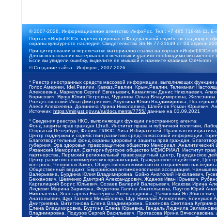
© 2007-2026, Информационное агентство ИнфоРос. Тел.: +7 495 718-84-11, E-
Портал «ИнфоШОС» зарегистрирован в Федеральной службе по надзору в сфе
охраны культурного наследия. Свидетельство Эл № 77-31649 от 04 апреля 200
При цитировании и перепечатке материалов ссылка на портал «ИнфоШОС» об
Для использования материалов в печатных изданиях необходимо письменное 
Если вы увидели ошибку, выделите ее мышкой и нажмите клавиши Ctrl+Enter
©
Создание сайта
- Инфорос, 2007-2026
* Реестр иностранных средств массовой информации, выполняющих функции 
Голос Америки, Idel.Реалии, Кавказ.Реалии, Крым.Реалии, Телеканал Настоя
Алексеевна, Маркелов Сергей Евгеньевич, Камалягин Денис Николаевич, Апах
Борисович, Ярош Юлия Петровна, Чуракова Ольга Владимировна, Железнова М
Рождественский Илья Дмитриевич, Апухтина Юлия Владимировна, Постернак Ал
Алеся Алексеевна, Долинина Ирина Николаевна, Шлейнов Роман Юрьевич, Ани
Источник:
https://minjust.gov.ru/ru/documents/7755/
данные на
03.09.2021
* Сведения реестра НКО, выполняющих функции иностранного агента:
Фонд защиты прав граждан Штаб, Институт права и публичной политики, Лаб
Открытый Петербург, Феникс ПЛЮС, Лига Избирателей, Правовая инициатива, 
Центр поддержки и содействия развитию средств массовой информации, Горя
Благотворительный фонд охраны здоровья и защиты прав граждан, Благотвори
губерния, Эра здоровья, правозащитное общество Мемориал, Аналитический 
Рязанский Мемориал, Екатеринбургское общество МЕМОРИАЛ, Институт прав ч
партнерства, Пермский региональный правозащитный центр, Гражданское де
Центр развития некоммерческих организаций, Гражданское содействие, Цент
контроль, Человек и Закон, Общественная комиссия по сохранению наследия
Общественный вердикт, Евразийская антимонопольная ассоциация, Чанышева 
Валерьевна, Бурдина Юлия Владимировна, Бойко Анатолий Николаевич, Гусев
Бекханович, Шевченко Дмитрий Александрович, Жданов Иван Юрьевич, Рубано
Каргалицкий Борис Юльевич, Созаев Валерий Валерьевич, Исакова Ирина Ал
Людевиг Марина Зариевна, Федотова Галина Анатольевна, Паутов Юрий Анато
Николаевна, Золотарева Екатерина Александровна, Рачинский Ян Збигневич
Анатольевич, Щур Татьяна Михайловна, Щур Николай Алексеевич, Блинушов 
Дмитриевна, Вититинова Елена Владимировна, Баженова Светлана Куприяновн
Елена Владимировна, Буртина Елена Юрьевна, Гендель Людмила Залмановна,
Владимировна, Подузов Сергей Васильевич, Протасова Ирина Вячеславовна, 