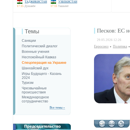
ТАДЖИКИСТАН
УЗБЕКИСТАН
17:15
Душанбе
17:15
Ташкент
Песков: ЕС н
Темы
29.05.2026 12:26
Санкции
Политический диалог
Евросоюз
Политика
Военные учения
Неспокойный Кавказ
Спецоперация на Украине
Шанхайский дух
Игры Будущего - Казань
2024
Туризм
Чрезвычайные
происшествия
Международное
сотрудничество
Все темы »