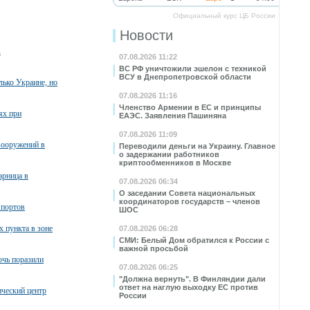
Официальный курс ЦБ России
Новости
в
07.08.2026 11:22
ВС РФ уничтожили эшелон с техникой
ВСУ в Днепропетровской области
лько Украине, но
07.08.2026 11:16
Членство Армении в ЕС и принципы
ях при
ЕАЭС. Заявления Пашиняна
07.08.2026 11:09
вооружений в
Переводили деньги на Украину. Главное
о задержании работников
криптообменников в Москве
арница в
07.08.2026 06:34
О заседании Совета национальных
координаторов государств – членов
 портов
ШОС
х пункта в зоне
07.08.2026 06:28
СМИ: Белый Дом обратился к России с
важной просьбой
очь поразили
07.08.2026 06:25
"Должна вернуть". В Финляндии дали
ответ на наглую выходку ЕС против
ческий центр
России