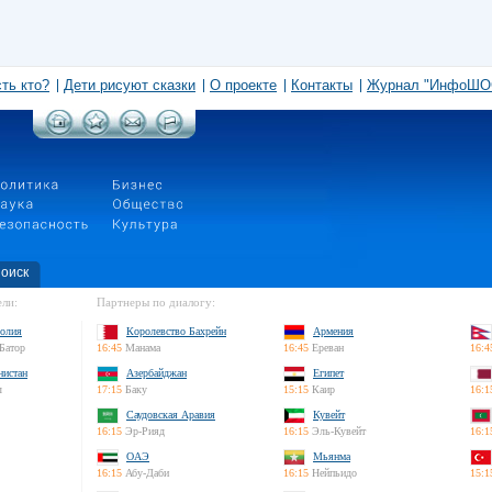
сть кто?
Дети рисуют сказки
О проекте
Контакты
Журнал "ИнфоШО
оиск
ли:
Партнеры по диалогу:
олия
Королевство Бахрейн
Армения
Батор
16:45
Манама
16:45
Ереван
16:4
нистан
Азербайджан
Египет
л
17:15
Баку
15:15
Каир
16:1
Саудовская Аравия
Кувейт
16:15
Эр-Рияд
16:15
Эль-Кувейт
16:1
ОАЭ
Мьянма
16:15
Абу-Даби
16:15
Нейпьидо
15:1