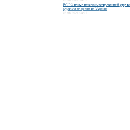
ВС РФ ночью нанесли массированный удар 
оружием по целям на Украине
05.08.2026 08:07