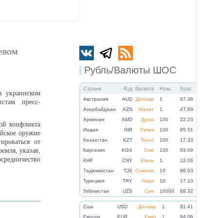
евом
Рубль/Валюты ШОС
Страна
Код
Валюта
Ном.
Курс
в украинском
Австралия
AUD
Доллар
1
57.38
стам пресс-
Азербайджан
AZN
Манат
1
47.89
Армения
AMD
Драм
100
22.23
ой конфликта
Индия
INR
Рупия
100
85.51
ейское оружие
Казахстан
KZT
Тенге
100
17.33
ироваться от
емля, указав,
Киргизия
KGS
Сом
100
93.09
средничество
КНР
CNY
Юань
1
12.06
Таджикистан
TJS
Сомони
10
88.03
Турецкая
TRY
Лира
10
17.13
Узбекистан
UZS
Сум
10000
68.32
Cша
USD
Доллар
1
81.41
Eвропа
EUR
Евро
1
94.06