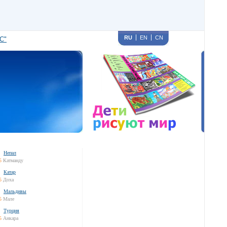
RU
EN
CN
С"
Непал
5
Катманду
Катар
5
Доха
Мальдивы
5
Мале
Турция
5
Анкара