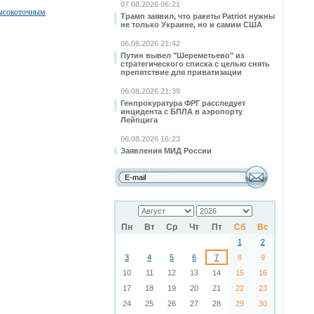
07.08.2026 06:21
высокоточным
Трамп заявил, что ракеты Patriot нужны
не только Украине, но и самим США
06.08.2026 21:42
Путин вывел "Шереметьево" из
стратегического списка с целью снять
препятствие для приватизации
06.08.2026 21:39
Генпрокуратура ФРГ расследует
инцидента с БПЛА в аэропорту
Лейпцига
06.08.2026 16:23
Заявления МИД России
Пн
Вт
Ср
Чт
Пт
Сб
Вс
1
2
3
4
5
6
7
8
9
10
11
12
13
14
15
16
17
18
19
20
21
22
23
24
25
26
27
28
29
30