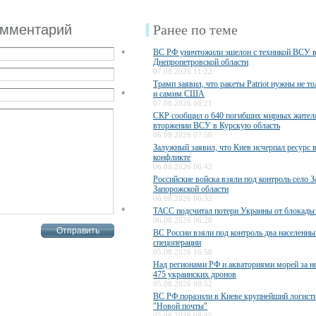
омментарий
Ранее по теме
ВС РФ уничтожили эшелон с техникой ВСУ 
*
Днепропетровской области
07.08.2026 11:22
Трамп заявил, что ракеты Patriot нужны не то
*
и самим США
07.08.2026 06:21
СКР сообщил о 640 погибших мирных жител
вторжении ВСУ в Курскую область
06.08.2026 07:50
Залужный заявил, что Киев исчерпал ресурс 
конфликте
06.08.2026 06:42
Российские войска взяли под контроль село З
Запорожской области
06.08.2026 06:32
*
ТАСС подсчитал потери Украины от блокады
06.08.2026 06:28
ВС России взяли под контроль два населенны
спецоперации
05.08.2026 16:58
Над регионами РФ и акваториями морей за н
475 украинских дронов
05.08.2026 08:52
ВС РФ поразили в Киеве крупнейший логисти
"Новой почты"
05.08.2026 08:45