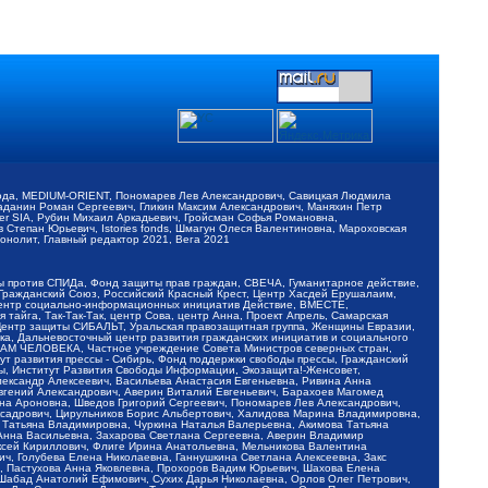
обода, MEDIUM-ORIENT, Пономарев Лев Александрович, Савицкая Людмила
Баданин Роман Сергеевич, Гликин Максим Александрович, Маняхин Петр
er SIA, Рубин Михаил Аркадьевич, Гройсман Софья Романовна,
Степан Юрьевич, Istories fonds, Шмагун Олеся Валентиновна, Мароховская
нолит, Главный редактор 2021, Вега 2021
Мы против СПИДа, Фонд защиты прав граждан, СВЕЧА, Гуманитарное действие,
 Гражданский Союз, Российский Красный Крест, Центр Хасдей Ерушалаим,
 Центр социально-информационных инициатив Действие, ВМЕСТЕ,
айга, Так-Так-Так, центр Сова, центр Анна, Проект Апрель, Самарская
Центр защиты СИБАЛЬТ, Уральская правозащитная группа, Женщины Евразии,
ка, Дальневосточный центр развития гражданских инициатив и социального
АВАМ ЧЕЛОВЕКА, Частное учреждение Совета Министров северных стран,
т развития прессы - Сибирь, Фонд поддержки свободы прессы, Гражданский
ы, Институт Развития Свободы Информации, Экозащита!-Женсовет,
ександр Алексеевич, Васильева Анастасия Евгеньевна, Ривина Анна
вгений Александрович, Аверин Виталий Евгеньевич, Барахоев Магомед
на Ароновна, Шведов Григорий Сергеевич, Пономарев Лев Александрович,
ксадрович, Цирульников Борис Альбертович, Халидова Марина Владимировна,
 Татьяна Владимировна, Чуркина Наталья Валерьевна, Акимова Татьяна
 Анна Васильевна, Захарова Светлана Сергеевна, Аверин Владимир
ксей Кириллович, Флиге Ирина Анатольевна, Мельникова Валентина
, Голубева Елена Николаевна, Ганнушкина Светлана Алексеевна, Закс
, Пастухова Анна Яковлевна, Прохоров Вадим Юрьевич, Шахова Елена
 Шабад Анатолий Ефимович, Сухих Дарья Николаевна, Орлов Олег Петрович,