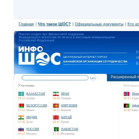
Главная
Что такое ШОС?
Официальные документы
Кто е
Портал создан при финансовой поддержке
Федерального агентства по печати и массовым коммуникациям
Российской Федерации
Расширенный п
Участники:
Наблюдате
КАЗАХСТАН
ИРАН
Монг
18:15
Астана
16:45
Тегеран
20:15
Улан-
БЕЛОРУССИЯ
КИРГИЗИЯ
Афга
15:15
Минск
18:15
Бишкек
16:45
Кабу
ИНДИЯ
КИТАЙ
17:45
Дели
20:15
Пекин
РОССИЯ
ПАКИСТАН
16:15
Москва
17:15
Исламабад