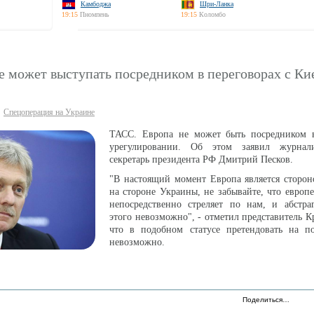
Камбоджа
Шри-Ланка
19:15
Пномпень
19:15
Коломбо
е может выступать посредником в переговорах с Ки
Спецоперация на Украине
ТАСС. Европа не может быть посредником 
урегулировании. Об этом заявил журнали
секретарь президента РФ Дмитрий Песков.
"В настоящий момент Европа является сторон
на стороне Украины, не забывайте, что европ
непосредственно стреляет по нам, и абстраг
этого невозможно", - отметил представитель Кр
что в подобном статусе претендовать на по
невозможно.
Поделиться…