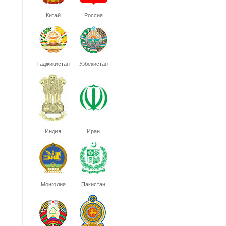
Китай
Россия
Таджикистан
Узбекистан
Индия
Иран
Монголия
Пакистан