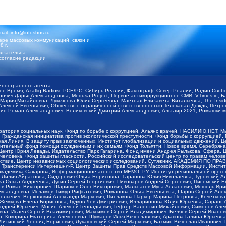
mail:
info@infoshos.ru
ре массовых коммуникаций, связи и
8 г.
язательна.
согласие редакции
иностранного агента:
щее Время, Azatliq Radiosi, PCE/PC, Сибирь.Реалии, Фактограф, Север.Реалии, Радио Св
ончич Дарья Александровна, Medusa Project, Первое антикоррупционное СМИ, VTimes.io, 
ария Михайловна, Лукьянова Юлия Сергеевна, Маетная Елизавета Витальевна, The Insid
ексей Евгеньевич, Общество с ограниченной ответственностью Телеканал Дождь, Петров 
н Роман Александрович, Великовский Дмитрий Александрович, Альтаир 2021, Ромашки мо
оратория социальных наук, Фонд по борьбе с коррупцией, Альянс врачей, НАСИЛИЮ.НЕТ, 
Гражданская инициатива против экологической преступности, Фонд борьбы с коррупцией,
чая Линия, В защиту прав заключенных, Институт глобализации и социальных движений,
тельный фонд помощи осужденным и их семьям, Фонд Тольятти, Новое время, Серебряная т
Центр Юрия Левады, Издательство Парк Гагарина, Фонд имени Андрея Рылькова, Сфера, 
еловека, Фонд защиты гласности, Российский исследовательский центр по правам челове
йствие, Центр независимых социологических исследований, Сутяжник, АКАДЕМИЯ ПО ПР
р Трансперенси Интернешнл-Р, Центр Защиты Прав Средств Массовой Информации, Институ
 академика Сахарова, Информационное агентство МЕМО. РУ, Институт региональной пресс
Лилия Айратовна, Сидорович Ольга Борисовна, Таранова Юлия Николаевна, Туровский Ал
а Ольга Андреевна, Дугин Сергей Георгиевич, Пивоваров Андрей Сергеевич, Писемский Е
в Роман Викторович, Шарипков Олег Викторович, Мальсагов Муса Асланович, Мошель Ири
ександровна, Исламов Тимур Рифгатович, Романова Ольга Евгеньевна, Щаров Сергей Але
льевич, Верховский Александр Маркович, Пислакова-Паркер Марина Петровна, Кочеткова
, Жемкова Елена Борисовна, Гудков Лев Дмитриевич, Илларионова Юлия Юрьевна, Саранг
Андрей Юрьевич, Мосин Алексей Геннадьевич, Гефтер Валентин Михайлович, Симонов Але
а, Исаев Сергей Владимирович, Максимов Сергей Владимирович, Беляев Сергей Иванович
 Кокорина Екатерина Алексеевна, Шуманов Илья Вячеславович, Арапова Галина Юрьевна
Литинский Леонид Борисович, Лукашевский Сергей Маркович, Бахмин Вячеслав Иванович,