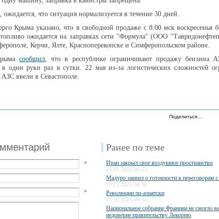
а одну машину, заправка в канистры запрещена.
 ожидается, что ситуация нормализуется в течение 30 дней.
рго Крыма указано, что в свободной продаже с 8:00 мск воскресенья 
топливо ожидается на заправках сети "Формула" (ООО "Тавридонефтеп
ферополе, Керчи, Ялте, Красноперекопске и Симферопольском районе.
 Крыма
сообщил
, что в республике ограничивают продажу бензина 
 в одни руки раз в сутки. 22 мая из-за логистических сложностей о
 АЗС ввели в Севастополе.
Поделиться…
омментарий
Ранее по теме
Иран закрыл свое воздушное пространство
*
15.01.2026 06:22
Мадуро заявил о готовности к переговорам 
18.11.2025 06:36
*
Революции по-азиатски
17.10.2025 06:33
Национальное собрание Франции не смогло в
недоверие правительству Лекорню