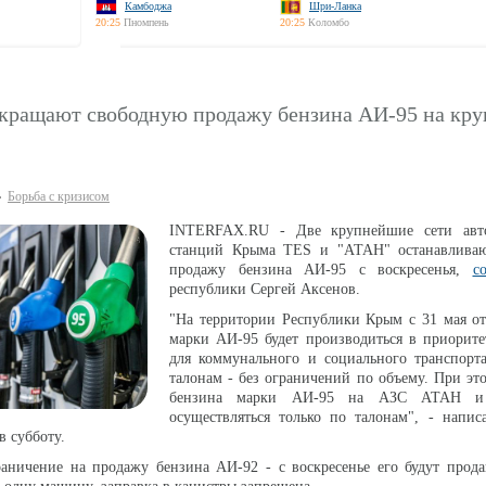
Камбоджа
Шри-Ланка
20:25
Пномпень
20:25
Коломбо
кращают свободную продажу бензина АИ-95 на кр
Борьба с кризисом
INTERFAX.RU - Две крупнейшие сети авто
станций Крыма TES и "АТАН" останавлива
продажу бензина АИ-95 с воскресенья,
с
республики Сергей Аксенов.
"На территории Республики Крым с 31 мая от
марки АИ-95 будет производиться в приорите
для коммунального и социального транспорта
талонам - без ограничений по объему. При эт
бензина марки АИ-95 на АЗС АТАН и
осуществляться только по талонам", - напис
в субботу.
аничение на продажу бензина АИ-92 - с воскресенье его будут прода