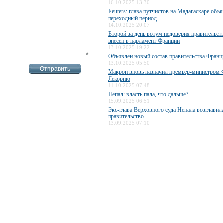
16.10.2025 13:30
Reuters: глава путчистов на Мадагаскаре объ
переходный период
14.10.2025 20:07
Второй за день вотум недоверия правительс
внесен в парламент Франции
13.10.2025 19:22
*
Объявлен новый состав правительства Франц
13.10.2025 05:50
Макрон вновь назначил премьер-министром 
Лекорню
11.10.2025 07:48
Непал: власть пала, что дальше?
15.09.2025 06:51
Экс-глава Верховного суда Непала возглавил
правительство
13.09.2025 07:10