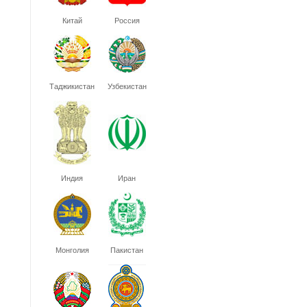
Китай
Россия
Таджикистан
Узбекистан
Индия
Иран
Монголия
Пакистан