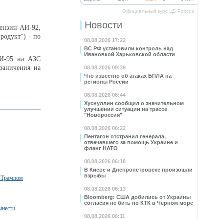
Официальный курс ЦБ России
Новости
бензин АИ-92,
родукт") - по
08.08.2026 17:22
ВС РФ установили контроль над
Ивановкой Харьковской области
АИ-95 на АЗС
граничения на
08.08.2026 09:39
Что известно об атаках БПЛА на
регионы России
08.08.2026 06:44
Хуснуллин сообщил о значительном
улучшении ситуации на трассе
"Новороссия"
08.08.2026 06:22
Пентагон отстранил генерала,
отвечавшего за помощь Украине и
фланг НАТО
08.08.2026 06:18
В Киеве и Днепропетровске произошли
взрывы
с Трампом
08.08.2026 06:13
Bloomberg: США добились от Украины
согласия не бить по КТК в Черном море
ынести
08.08.2026 06:11