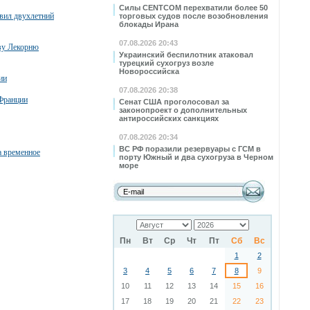
Силы CENTCOM перехватили более 50
явил двухлетний
торговых судов после возобновления
блокады Ирана
07.08.2026 20:43
тву Лекорню
Украинский беспилотник атаковал
турецкий сухогруз возле
Новороссийска
ии
07.08.2026 20:38
Франции
Сенат США проголосовал за
законопроект о дополнительных
антироссийских санкциях
07.08.2026 20:34
ВС РФ поразили резервуары с ГСМ в
а временное
порту Южный и два сухогруза в Черном
море
Пн
Вт
Ср
Чт
Пт
Сб
Вс
1
2
3
4
5
6
7
8
9
10
11
12
13
14
15
16
17
18
19
20
21
22
23