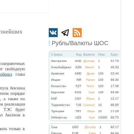
упнейших
Рубль/Валюты ШОС
Страна
Код
Валюта
Ном.
Курс
Австралия
AUD
Доллар
1
57.75
заправочных
Азербайджан
AZN
Манат
1
48.33
ют свободную
Армения
AMD
Драм
100
22.44
ообщил
глава
Индия
INR
Рупия
100
86.30
Казахстан
KZT
Тенге
100
17.58
пуск бензина
Киргизия
KGS
Сом
100
93.96
тном порядке
, а также по
КНР
CNY
Юань
1
12.17
ом реализация
Таджикистан
TJS
Сомони
10
88.85
 ТЭС будет
Турецкая
TRY
Лира
10
17.28
ал Аксенов в
Узбекистан
UZS
Сум
10000
68.75
Cша
USD
Доллар
1
82.17
вать только в
Eвропа
EUR
Евро
1
94.84