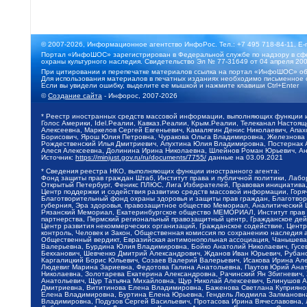
© 2007-2026, Информационное агентство ИнфоРос. Тел.: +7 495 718-84-11, E-
Портал «ИнфоШОС» зарегистрирован в Федеральной службе по надзору в сфе
охраны культурного наследия. Свидетельство Эл № 77-31649 от 04 апреля 200
При цитировании и перепечатке материалов ссылка на портал «ИнфоШОС» об
Для использования материалов в печатных изданиях необходимо письменное 
Если вы увидели ошибку, выделите ее мышкой и нажмите клавиши Ctrl+Enter
©
Создание сайта
- Инфорос, 2007-2026
* Реестр иностранных средств массовой информации, выполняющих функции 
Голос Америки, Idel.Реалии, Кавказ.Реалии, Крым.Реалии, Телеканал Настоя
Алексеевна, Маркелов Сергей Евгеньевич, Камалягин Денис Николаевич, Апах
Борисович, Ярош Юлия Петровна, Чуракова Ольга Владимировна, Железнова М
Рождественский Илья Дмитриевич, Апухтина Юлия Владимировна, Постернак Ал
Алеся Алексеевна, Долинина Ирина Николаевна, Шлейнов Роман Юрьевич, Ани
Источник:
https://minjust.gov.ru/ru/documents/7755/
данные на
03.09.2021
* Сведения реестра НКО, выполняющих функции иностранного агента:
Фонд защиты прав граждан Штаб, Институт права и публичной политики, Лаб
Открытый Петербург, Феникс ПЛЮС, Лига Избирателей, Правовая инициатива, 
Центр поддержки и содействия развитию средств массовой информации, Горя
Благотворительный фонд охраны здоровья и защиты прав граждан, Благотвори
губерния, Эра здоровья, правозащитное общество Мемориал, Аналитический 
Рязанский Мемориал, Екатеринбургское общество МЕМОРИАЛ, Институт прав ч
партнерства, Пермский региональный правозащитный центр, Гражданское де
Центр развития некоммерческих организаций, Гражданское содействие, Цент
контроль, Человек и Закон, Общественная комиссия по сохранению наследия
Общественный вердикт, Евразийская антимонопольная ассоциация, Чанышева 
Валерьевна, Бурдина Юлия Владимировна, Бойко Анатолий Николаевич, Гусев
Бекханович, Шевченко Дмитрий Александрович, Жданов Иван Юрьевич, Рубано
Каргалицкий Борис Юльевич, Созаев Валерий Валерьевич, Исакова Ирина Ал
Людевиг Марина Зариевна, Федотова Галина Анатольевна, Паутов Юрий Анато
Николаевна, Золотарева Екатерина Александровна, Рачинский Ян Збигневич
Анатольевич, Щур Татьяна Михайловна, Щур Николай Алексеевич, Блинушов 
Дмитриевна, Вититинова Елена Владимировна, Баженова Светлана Куприяновн
Елена Владимировна, Буртина Елена Юрьевна, Гендель Людмила Залмановна,
Владимировна, Подузов Сергей Васильевич, Протасова Ирина Вячеславовна, 