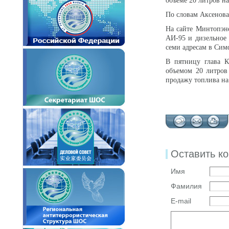
объеме 20 литров н
По словам Аксенова,
На сайте Минтопэне
АИ-95 и дизельное 
семи адресам в Сим
В пятницу глава
объемом 20 литров
продажу топлива на
Оставить к
Имя
Фамилия
E-mail