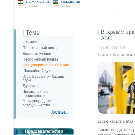
ТАДЖИКИСТАН
УЗБЕКИСТАН
18:25
Душанбе
18:25
Ташкент
В Крыму пре
Темы
АЗС
Санкции
Политический диалог
31.05.2026 06:54
Военные учения
Россия
Безопаcность
Неспокойный Кавказ
Спецоперация на Украине
Шанхайский дух
Игры Будущего - Казань
2024
Туризм
Чрезвычайные
происшествия
Международное
сотрудничество
Все темы »
своем канале в Max 
Также вводится огр