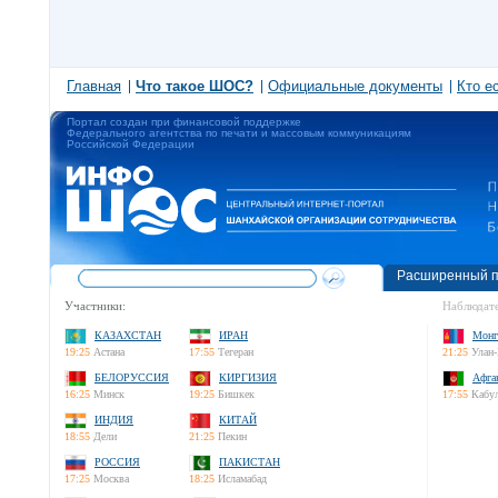
Главная
Что такое ШОС?
Официальные документы
Кто е
Портал создан при финансовой поддержке
Федерального агентства по печати и массовым коммуникациям
Российской Федерации
Расширенный п
Участники:
Наблюдате
КАЗАХСТАН
ИРАН
Монг
19:25
Астана
17:55
Тегеран
21:25
Улан-
БЕЛОРУССИЯ
КИРГИЗИЯ
Афга
16:25
Минск
19:25
Бишкек
17:55
Кабу
ИНДИЯ
КИТАЙ
18:55
Дели
21:25
Пекин
РОССИЯ
ПАКИСТАН
17:25
Москва
18:25
Исламабад