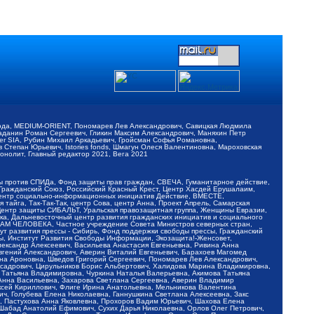
обода, MEDIUM-ORIENT, Пономарев Лев Александрович, Савицкая Людмила
Баданин Роман Сергеевич, Гликин Максим Александрович, Маняхин Петр
er SIA, Рубин Михаил Аркадьевич, Гройсман Софья Романовна,
Степан Юрьевич, Istories fonds, Шмагун Олеся Валентиновна, Мароховская
нолит, Главный редактор 2021, Вега 2021
Мы против СПИДа, Фонд защиты прав граждан, СВЕЧА, Гуманитарное действие,
 Гражданский Союз, Российский Красный Крест, Центр Хасдей Ерушалаим,
 Центр социально-информационных инициатив Действие, ВМЕСТЕ,
айга, Так-Так-Так, центр Сова, центр Анна, Проект Апрель, Самарская
Центр защиты СИБАЛЬТ, Уральская правозащитная группа, Женщины Евразии,
ка, Дальневосточный центр развития гражданских инициатив и социального
АВАМ ЧЕЛОВЕКА, Частное учреждение Совета Министров северных стран,
т развития прессы - Сибирь, Фонд поддержки свободы прессы, Гражданский
ы, Институт Развития Свободы Информации, Экозащита!-Женсовет,
ександр Алексеевич, Васильева Анастасия Евгеньевна, Ривина Анна
вгений Александрович, Аверин Виталий Евгеньевич, Барахоев Магомед
на Ароновна, Шведов Григорий Сергеевич, Пономарев Лев Александрович,
ксадрович, Цирульников Борис Альбертович, Халидова Марина Владимировна,
 Татьяна Владимировна, Чуркина Наталья Валерьевна, Акимова Татьяна
 Анна Васильевна, Захарова Светлана Сергеевна, Аверин Владимир
ксей Кириллович, Флиге Ирина Анатольевна, Мельникова Валентина
, Голубева Елена Николаевна, Ганнушкина Светлана Алексеевна, Закс
, Пастухова Анна Яковлевна, Прохоров Вадим Юрьевич, Шахова Елена
 Шабад Анатолий Ефимович, Сухих Дарья Николаевна, Орлов Олег Петрович,