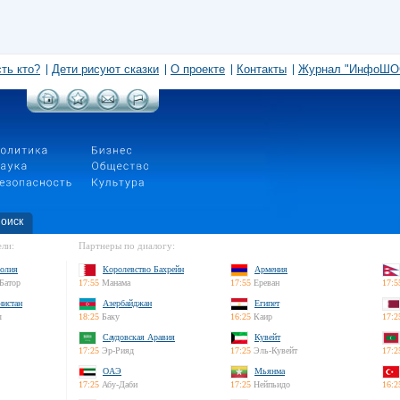
сть кто?
Дети рисуют сказки
О проекте
Контакты
Журнал "ИнфоШО
оиск
ли:
Партнеры по диалогу:
олия
Королевство Бахрейн
Армения
Батор
17:55
Манама
17:55
Ереван
17:5
нистан
Азербайджан
Египет
л
18:25
Баку
16:25
Каир
17:2
Саудовская Аравия
Кувейт
17:25
Эр-Рияд
17:25
Эль-Кувейт
17:2
ОАЭ
Мьянма
17:25
Абу-Даби
17:25
Нейпьидо
16:2