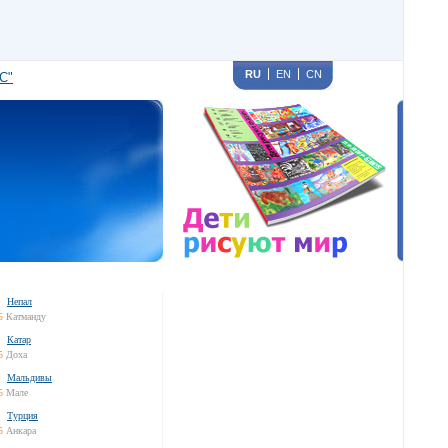
RU
EN
CN
С"
Непал
5
Катманду
Катар
5
Доха
Мальдивы
5
Мале
Турция
5
Анкара